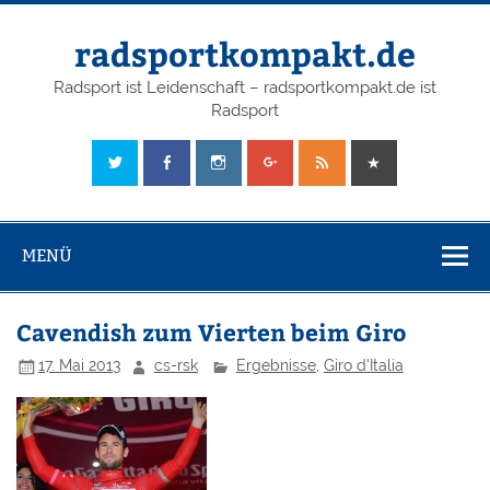
radsportkompakt.de
Radsport ist Leidenschaft – radsportkompakt.de ist
Radsport
MENÜ
Cavendish zum Vierten beim Giro
17. Mai 2013
cs-rsk
Ergebnisse
,
Giro d'Italia