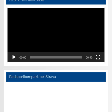
Video-
Player
00:00
00:43
Radsportkompakt bei Strava