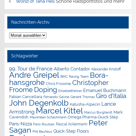
World of Tana Hell
Schöne Radsportfotos und mehr
Nachrichten-Archiv
Nachrichten-
Archiv
Schlagwörter
99. Tour de France
Alberto Contador
Alexander Kristoff
Andre Greipel
Bora-
BMC Racing Team
hansgrohe
Christopher
Chris Froome
Doping
Froome
Emanuel Buchmann
Einzelzeitfahren
Giro d'Italia
Fabian Cancellara
Geraint Thomas
Fernando Gaviria
John Degenkolb
Lance
Katusha-Alpecin
Marcel Kittel
Armstrong
Mark
Marcus Burghardt
Cavendish
Omega Pharma-Quick Step
Maximilian Schachmann
Peter
Paris-Nizza
Pascal Ackermann
Paris-Roubaix
Sagan
Quick-Step Floors
Phil Bauhaus