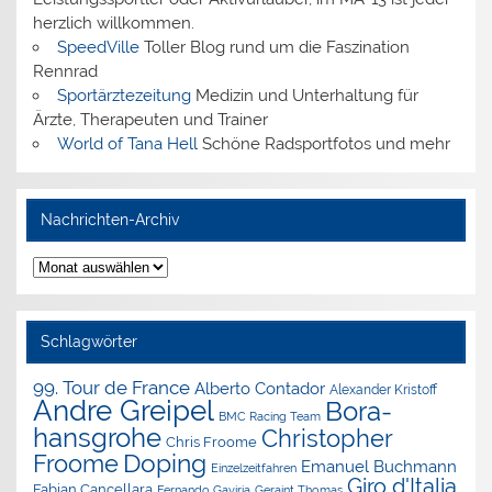
herzlich willkommen.
SpeedVille
Toller Blog rund um die Faszination
Rennrad
Sportärztezeitung
Medizin und Unterhaltung für
Ärzte, Therapeuten und Trainer
World of Tana Hell
Schöne Radsportfotos und mehr
Nachrichten-Archiv
Nachrichten-
Archiv
Schlagwörter
99. Tour de France
Alberto Contador
Alexander Kristoff
Andre Greipel
Bora-
BMC Racing Team
hansgrohe
Christopher
Chris Froome
Doping
Froome
Emanuel Buchmann
Einzelzeitfahren
Giro d'Italia
Fabian Cancellara
Geraint Thomas
Fernando Gaviria