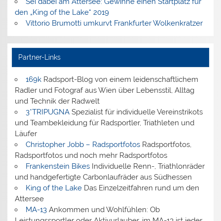
Sei dabei am Attersee: Gewinne einen Startplatz für
den „King of the Lake“ 2019
Vittorio Brumotti umkurvt Frankfurter Wolkenkratzer
Partner-Links
169k
Radsport-Blog von einem leidenschaftlichem
Radler und Fotograf aus Wien über Lebensstil, Alltag
und Technik der Radwelt
3*TRIPUGNA
Spezialist für individuelle Vereinstrikots
und Teambekleidung für Radsportler, Triathleten und
Läufer
Christopher Jobb – Radsportfotos
Radsportfotos,
Radsportfotos und noch mehr Radsportfotos
Frankenstein Bikes
Individuelle Renn-, Triathlonräder
und handgefertigte Carbonlaufräder aus Südhessen
King of the Lake
Das Einzelzeitfahren rund um den
Attersee
MA-13
Ankommen und Wohlfühlen: Ob
Leistungssportler oder Aktivurlauber, im MA-13 ist jeder