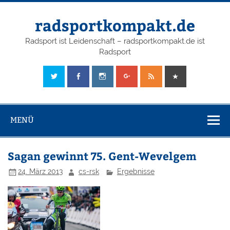
radsportkompakt.de
Radsport ist Leidenschaft – radsportkompakt.de ist
Radsport
MENÜ
Sagan gewinnt 75. Gent-Wevelgem
24. März 2013
cs-rsk
Ergebnisse