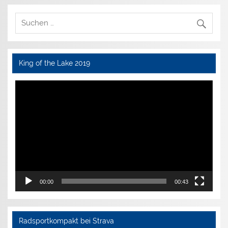
King of the Lake 2019
Video-
Player
00:00
00:43
Radsportkompakt bei Strava