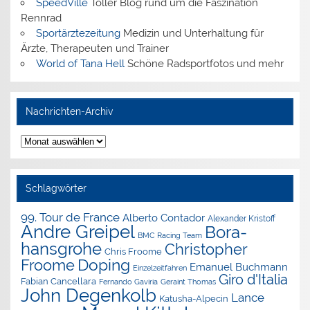
SpeedVille
Toller Blog rund um die Faszination
Rennrad
Sportärztezeitung
Medizin und Unterhaltung für
Ärzte, Therapeuten und Trainer
World of Tana Hell
Schöne Radsportfotos und mehr
Nachrichten-Archiv
Nachrichten-
Archiv
Schlagwörter
99. Tour de France
Alberto Contador
Alexander Kristoff
Andre Greipel
Bora-
BMC Racing Team
hansgrohe
Christopher
Chris Froome
Doping
Froome
Emanuel Buchmann
Einzelzeitfahren
Giro d'Italia
Fabian Cancellara
Geraint Thomas
Fernando Gaviria
John Degenkolb
Lance
Katusha-Alpecin