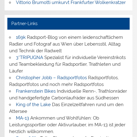
Vittorio Brumotti umkurvt Frankfurter Wolkenkratzer
Partner-Links
169k
Radsport-Blog von einem leidenschaftlichem
Radler und Fotograf aus Wien über Lebensstil, Alltag
und Technik der Radwelt
3*TRIPUGNA
Spezialist für individuelle Vereinstrikots
und Teambekleidung für Radsportler, Triathleten und
Läufer
Christopher Jobb – Radsportfotos
Radsportfotos,
Radsportfotos und noch mehr Radsportfotos
Frankenstein Bikes
Individuelle Renn-, Triathlonräder
und handgefertigte Carbonlaufräder aus Südhessen
King of the Lake
Das Einzelzeitfahren rund um den
Attersee
MA-13
Ankommen und Wohlfühlen: Ob
Leistungssportler oder Aktivurlauber, im MA-13 ist jeder
herzlich willkommen.