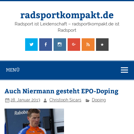
radsportkompakt.de
Radsport ist Leidenschaft – radsportkompakt.de ist
Radsport
MENÜ
Auch Niermann gesteht EPO-Doping
28. Januar 2013
Christoph Sicars
Doping