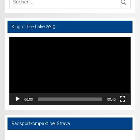
King of the Lake 2019
Video-
Player
00:00
00:43
Radsportkompakt bei Strava