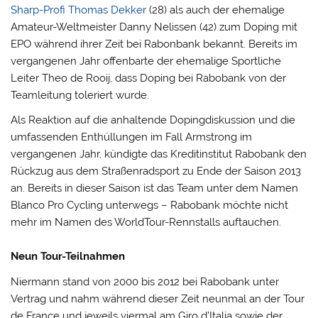
Sharp-Profi Thomas Dekker
(28) als auch der ehemalige
Amateur-Weltmeister Danny Nelissen (42) zum Doping mit
EPO während ihrer Zeit bei Rabonbank bekannt. Bereits im
vergangenen Jahr offenbarte der ehemalige Sportliche
Leiter Theo de Rooij, dass Doping bei Rabobank von der
Teamleitung toleriert wurde.
Als Reaktion auf die anhaltende Dopingdiskussion und die
umfassenden Enthüllungen im Fall Armstrong im
vergangenen Jahr, kündigte das Kreditinstitut Rabobank den
Rückzug aus dem Straßenradsport zu Ende der Saison 2013
an. Bereits in dieser Saison ist das Team unter dem Namen
Blanco Pro Cycling unterwegs – Rabobank möchte nicht
mehr im Namen des WorldTour-Rennstalls auftauchen.
Neun Tour-Teilnahmen
Niermann stand von 2000 bis 2012 bei Rabobank unter
Vertrag und nahm während dieser Zeit neunmal an der Tour
de France und jeweils viermal am Giro d’Italia sowie der