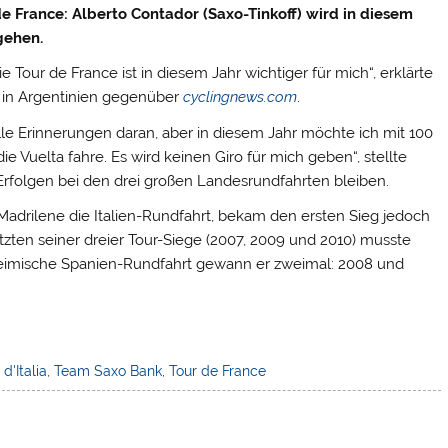
de France: Alberto Contador (Saxo-Tinkoff) wird in diesem
 gehen.
e Tour de France ist in diesem Jahr wichtiger für mich“, erklärte
s in Argentinien gegenüber
cyclingnews.com
.
lle Erinnerungen daran, aber in diesem Jahr möchte ich mit 100
ie Vuelta fahre. Es wird keinen Giro für mich geben“, stellte
i Erfolgen bei den drei großen Landesrundfahrten bleiben.
adrilene die Italien-Rundfahrt, bekam den ersten Sieg jedoch
zten seiner dreier Tour-Siege (2007, 2009 und 2010) musste
heimische Spanien-Rundfahrt gewann er zweimal: 2008 und
 d'Italia
,
Team Saxo Bank
,
Tour de France