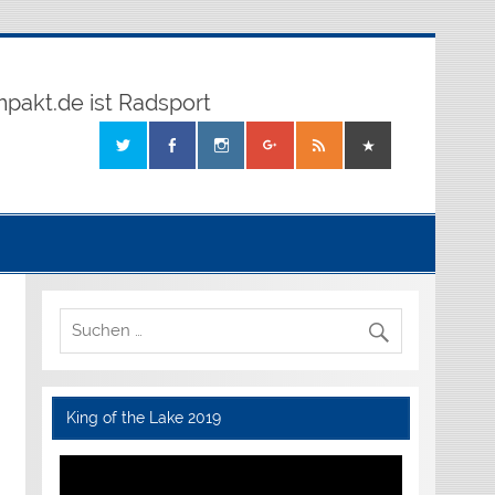
mpakt.de ist Radsport
King of the Lake 2019
Video-
Player