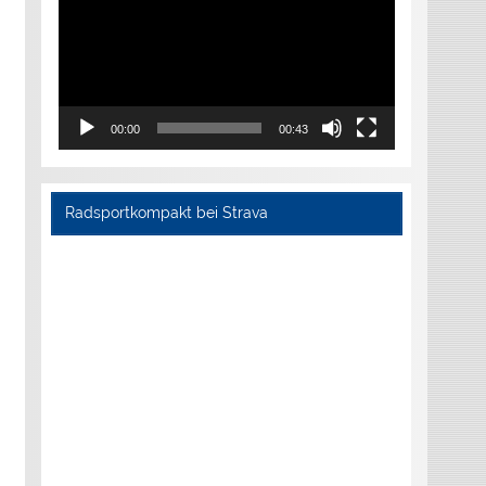
00:00
00:43
Radsportkompakt bei Strava