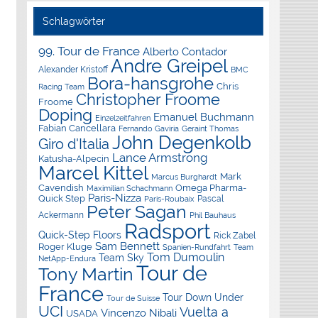
Schlagwörter
99. Tour de France
Alberto Contador
Andre Greipel
Alexander Kristoff
BMC
Bora-hansgrohe
Chris
Racing Team
Christopher Froome
Froome
Doping
Emanuel Buchmann
Einzelzeitfahren
Fabian Cancellara
Geraint Thomas
Fernando Gaviria
John Degenkolb
Giro d'Italia
Lance Armstrong
Katusha-Alpecin
Marcel Kittel
Mark
Marcus Burghardt
Cavendish
Omega Pharma-
Maximilian Schachmann
Paris-Nizza
Quick Step
Pascal
Paris-Roubaix
Peter Sagan
Ackermann
Phil Bauhaus
Radsport
Quick-Step Floors
Rick Zabel
Sam Bennett
Roger Kluge
Spanien-Rundfahrt
Team
Tom Dumoulin
Team Sky
NetApp-Endura
Tour de
Tony Martin
France
Tour Down Under
Tour de Suisse
UCI
Vuelta a
Vincenzo Nibali
USADA