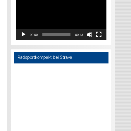
00:00
00:43
Radsportkompakt bei Strava