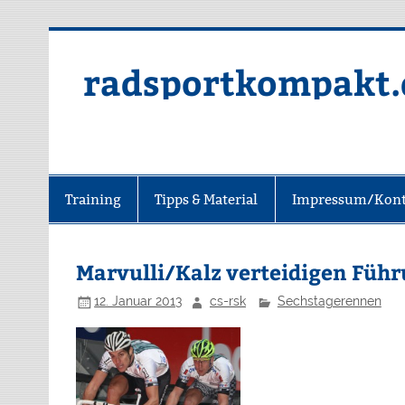
radsportkompakt.
Training
Tipps & Material
Impressum/Kont
Marvulli/Kalz verteidigen Führ
12. Januar 2013
cs-rsk
Sechstagerennen