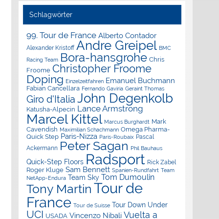
Schlagwörter
99. Tour de France
Alberto Contador
Andre Greipel
Alexander Kristoff
BMC
Bora-hansgrohe
Chris
Racing Team
Christopher Froome
Froome
Doping
Emanuel Buchmann
Einzelzeitfahren
Fabian Cancellara
Geraint Thomas
Fernando Gaviria
John Degenkolb
Giro d'Italia
Lance Armstrong
Katusha-Alpecin
Marcel Kittel
Mark
Marcus Burghardt
Cavendish
Omega Pharma-
Maximilian Schachmann
Paris-Nizza
Quick Step
Pascal
Paris-Roubaix
Peter Sagan
Ackermann
Phil Bauhaus
Radsport
Quick-Step Floors
Rick Zabel
Sam Bennett
Roger Kluge
Spanien-Rundfahrt
Team
Tom Dumoulin
Team Sky
NetApp-Endura
Tour de
Tony Martin
France
Tour Down Under
Tour de Suisse
UCI
Vuelta a
Vincenzo Nibali
USADA