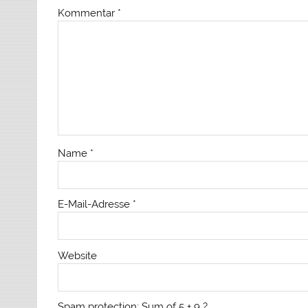
Kommentar
*
Name
*
E-Mail-Adresse
*
Website
Spam protection: Sum of 5 + 9 ?