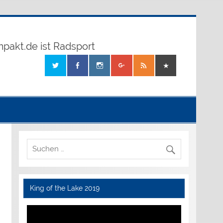
mpakt.de ist Radsport
King of the Lake 2019
Video-
Player