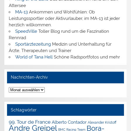
Attersee
MA-13
Ankommen und Wohlfühlen: Ob
Leistungssportler oder Aktivurlauber, im MA-13 ist jeder
herzlich willkommen.
SpeedVille
Toller Blog rund um die Faszination
Rennrad
Sportärztezeitung
Medizin und Unterhaltung für
Ärzte, Therapeuten und Trainer
World of Tana Hell
Schöne Radsportfotos und mehr
Nachrichten-Archiv
Nachrichten-
Archiv
Schlagwörter
99. Tour de France
Alberto Contador
Alexander Kristoff
Andre Greipel
Bora-
BMC Racing Team