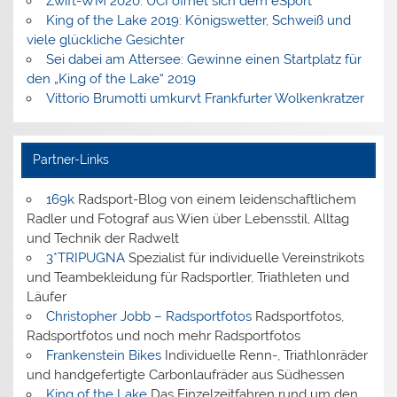
Zwift-WM 2020: UCI öffnet sich dem eSport
King of the Lake 2019: Königswetter, Schweiß und
viele glückliche Gesichter
Sei dabei am Attersee: Gewinne einen Startplatz für
den „King of the Lake“ 2019
Vittorio Brumotti umkurvt Frankfurter Wolkenkratzer
Partner-Links
169k
Radsport-Blog von einem leidenschaftlichem
Radler und Fotograf aus Wien über Lebensstil, Alltag
und Technik der Radwelt
3*TRIPUGNA
Spezialist für individuelle Vereinstrikots
und Teambekleidung für Radsportler, Triathleten und
Läufer
Christopher Jobb – Radsportfotos
Radsportfotos,
Radsportfotos und noch mehr Radsportfotos
Frankenstein Bikes
Individuelle Renn-, Triathlonräder
und handgefertigte Carbonlaufräder aus Südhessen
King of the Lake
Das Einzelzeitfahren rund um den