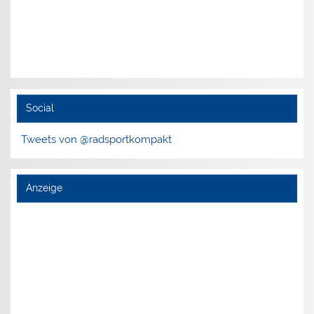
Social
Tweets von @radsportkompakt
Anzeige