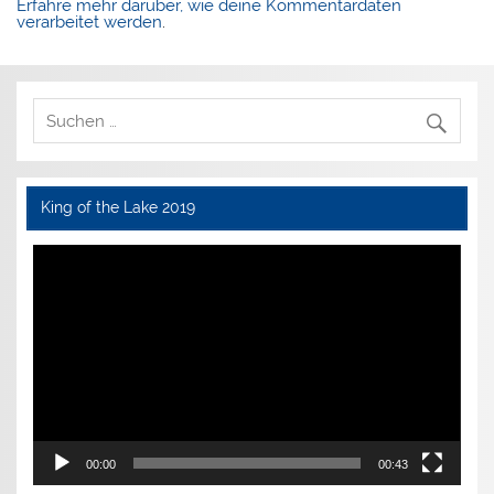
Erfahre mehr darüber, wie deine Kommentardaten
verarbeitet werden
.
King of the Lake 2019
Video-
Player
00:00
00:43