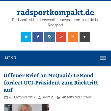
radsportkompakt.de
Radsport ist Leidenschaft – radsportkompakt.de ist
Radsport
MENÜ
Offener Brief an McQuaid: LeMond
fordert UCI-Präsident zum Rücktritt
auf
25. Oktober 2012
admin
Abseits der Straße