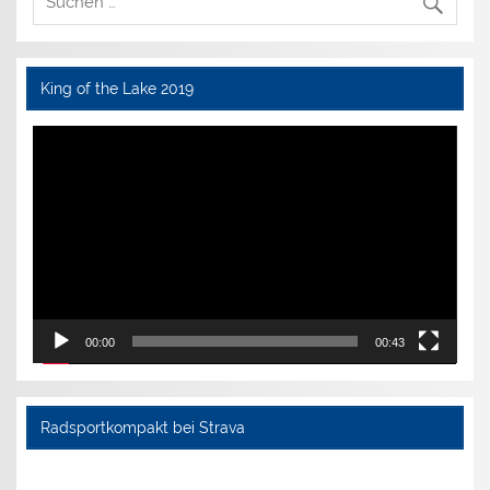
King of the Lake 2019
Video-
Player
00:00
00:43
Radsportkompakt bei Strava