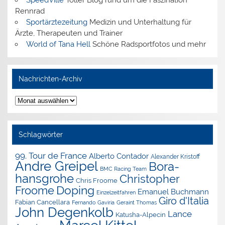
Rennrad
Sportärztezeitung
Medizin und Unterhaltung für
Ärzte, Therapeuten und Trainer
World of Tana Hell
Schöne Radsportfotos und mehr
Nachrichten-Archiv
Nachrichten-
Archiv
Schlagwörter
99. Tour de France
Alberto Contador
Alexander Kristoff
Andre Greipel
Bora-
BMC Racing Team
hansgrohe
Christopher
Chris Froome
Doping
Froome
Emanuel Buchmann
Einzelzeitfahren
Giro d'Italia
Fabian Cancellara
Geraint Thomas
Fernando Gaviria
John Degenkolb
Lance
Katusha-Alpecin