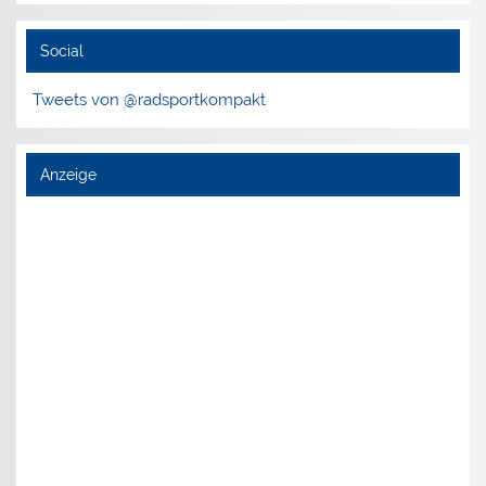
Social
Tweets von @radsportkompakt
Anzeige