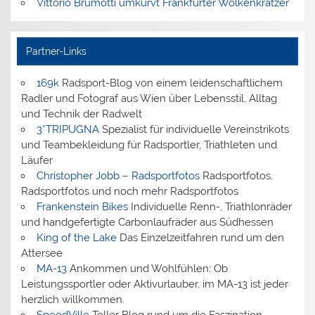
Vittorio Brumotti umkurvt Frankfurter Wolkenkratzer
Partner-Links
169k
Radsport-Blog von einem leidenschaftlichem
Radler und Fotograf aus Wien über Lebensstil, Alltag
und Technik der Radwelt
3*TRIPUGNA
Spezialist für individuelle Vereinstrikots
und Teambekleidung für Radsportler, Triathleten und
Läufer
Christopher Jobb – Radsportfotos
Radsportfotos,
Radsportfotos und noch mehr Radsportfotos
Frankenstein Bikes
Individuelle Renn-, Triathlonräder
und handgefertigte Carbonlaufräder aus Südhessen
King of the Lake
Das Einzelzeitfahren rund um den
Attersee
MA-13
Ankommen und Wohlfühlen: Ob
Leistungssportler oder Aktivurlauber, im MA-13 ist jeder
herzlich willkommen.
SpeedVille
Toller Blog rund um die Faszination