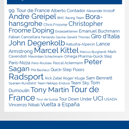
99. Tour de France
Alberto Contador
Alexander Kristoff
Andre Greipel
Bora-
BMC Racing Team
hansgrohe
Christopher
Chris Froome
Doping
Froome
Emanuel Buchmann
Einzelzeitfahren
Giro d'Italia
Fabian Cancellara
Geraint Thomas
Fernando Gaviria
John Degenkolb
Lance
Katusha-Alpecin
Marcel Kittel
Armstrong
Mark
Marcus Burghardt
Cavendish
Omega Pharma-Quick Step
Maximilian Schachmann
Peter
Paris-Nizza
Pascal Ackermann
Paris-Roubaix
Sagan
Quick-Step Floors
Phil Bauhaus
Radsport
Sam Bennett
Roger Kluge
Rick Zabel
Tom
Team Sky
Spanien-Rundfahrt
Team NetApp-Endura
Tour de
Tony Martin
Dumoulin
France
UCI
Tour Down Under
USADA
Tour de Suisse
Vuelta a España
Vincenzo Nibali