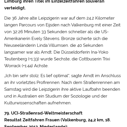
Limburg ihren Titel im Einzelzeitfahren souverän
verteidigt.
Die 36 Jahre alte Leipzigerin war auf dem 24,2 Kilometer
langen Parcours von Eijsden nach Valkenburg mit einer Zeit
von 32:26 Minuten 33 Sekunden schneller als die US-
Amerikanerin Evely Stevens.
Bronze sicherte sich die
Neuseeländerin Linda Villumsen. die 40 Sekunden
langsamer war als Arndt. Die Düsseldorferin Ina-Yoko
Teutenberg (+1:33) wurde Sechste, die Cottbuserin Trixi
Worrack (+1:44) Achste.
„Ich bin sehr stolz. Es lief optimal“, sagte Arndt im Anschluss
an ihr vorletztes Profirennen. Nach dem Straßenrennen am
Samstag wird die Leipzigerin ihre aktive Laufbahn beenden
und in Australien ein Studium der Soziologie und der
Kulturwissenschaften aufnehmen.
79. UCI-Straßenrad-Weltmeisterschaft
Resultat Zeitfahren Frauen (Valkenburg, 24,2 km, 18.
September 2012, Niederlande):