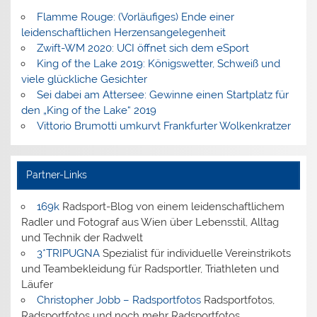
Flamme Rouge: (Vorläufiges) Ende einer
leidenschaftlichen Herzensangelegenheit
Zwift-WM 2020: UCI öffnet sich dem eSport
King of the Lake 2019: Königswetter, Schweiß und
viele glückliche Gesichter
Sei dabei am Attersee: Gewinne einen Startplatz für
den „King of the Lake“ 2019
Vittorio Brumotti umkurvt Frankfurter Wolkenkratzer
Partner-Links
169k
Radsport-Blog von einem leidenschaftlichem
Radler und Fotograf aus Wien über Lebensstil, Alltag
und Technik der Radwelt
3*TRIPUGNA
Spezialist für individuelle Vereinstrikots
und Teambekleidung für Radsportler, Triathleten und
Läufer
Christopher Jobb – Radsportfotos
Radsportfotos,
Radsportfotos und noch mehr Radsportfotos