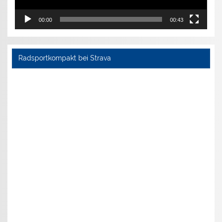
00:00
00:43
Radsportkompakt bei Strava