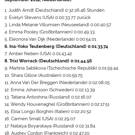
1. Judith Arndt (Deutschland) 0:32:26.46 Stunden
2. Evelyn Stevens (USA) 0:00:33.77 zurück
3. Linda Melanie Villumsen (Neuseeland) 0:00:40.57
4. Emma Pooley (Großbritannien) 0:00:49.33
5. Eleonora Van Dijk (Niederlande) 0:00:54.01
6. Ina-Yoko Teutenberg (Deutschland) 0:01:33.74
7. Amber Neben (USA) 0:01:43.42
8. Trixi Worrack (Deutschland) 0:01:44.56
9. Martina Sablikova (Tschechische Republik) 0:01:59.44
10. Shara Gillow (Australien) 0:01:59.75
11. Anna Van Der Breggen (Niederlande) 0:02:08.05
12. Emma Johansson (Schweden) 0:02:13.39
13. Tatiana Antoshina (Russland) 0:02:16.07
14. Wendy Houvenaghel (Großbritannien) 0:02:17.51
15. Elisa Longo Borghini (Italien) 0:02:20.52
16. Carmen Small (USA) 0:02:29.07
17. Natalya Boyarskaya (Russland) 0:02:31.84
18. Audrey Cordon (Frankreich) 0:02:47.20