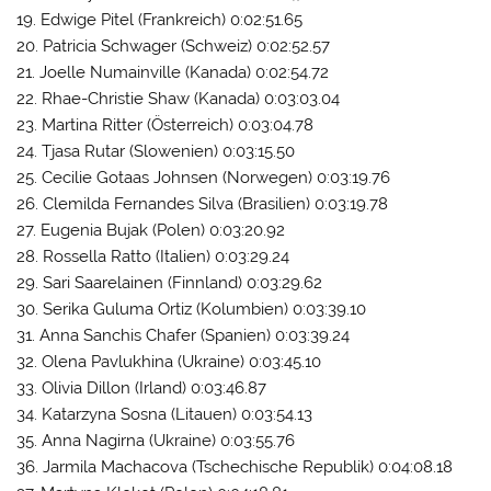
19. Edwige Pitel (Frankreich) 0:02:51.65
20. Patricia Schwager (Schweiz) 0:02:52.57
21. Joelle Numainville (Kanada) 0:02:54.72
22. Rhae-Christie Shaw (Kanada) 0:03:03.04
23. Martina Ritter (Österreich) 0:03:04.78
24. Tjasa Rutar (Slowenien) 0:03:15.50
25. Cecilie Gotaas Johnsen (Norwegen) 0:03:19.76
26. Clemilda Fernandes Silva (Brasilien) 0:03:19.78
27. Eugenia Bujak (Polen) 0:03:20.92
28. Rossella Ratto (Italien) 0:03:29.24
29. Sari Saarelainen (Finnland) 0:03:29.62
30. Serika Guluma Ortiz (Kolumbien) 0:03:39.10
31. Anna Sanchis Chafer (Spanien) 0:03:39.24
32. Olena Pavlukhina (Ukraine) 0:03:45.10
33. Olivia Dillon (Irland) 0:03:46.87
34. Katarzyna Sosna (Litauen) 0:03:54.13
35. Anna Nagirna (Ukraine) 0:03:55.76
36. Jarmila Machacova (Tschechische Republik) 0:04:08.18