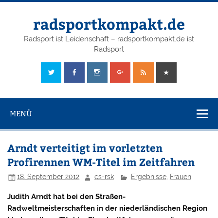
radsportkompakt.de
Radsport ist Leidenschaft – radsportkompakt.de ist
Radsport
MENÜ
Arndt verteitigt im vorletzten
Profirennen WM-Titel im Zeitfahren
18. September 2012
cs-rsk
Ergebnisse
,
Frauen
Judith Arndt hat bei den Straßen-
Radweltmeisterschaften in der niederländischen Region