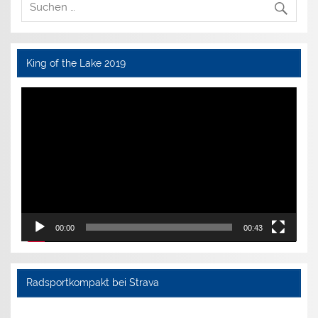
King of the Lake 2019
Video-
Player
00:00
00:43
Radsportkompakt bei Strava