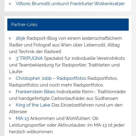
Vittorio Brumotti umkurvt Frankfurter Wolkenkratzer
Partner-Links
169k
Radsport-Blog von einem leidenschaftlichem
Radler und Fotograf aus Wien über Lebensstil, Alltag
und Technik der Radwelt
3*TRIPUGNA
Spezialist für individuelle Vereinstrikots
und Teambekleidung für Radsportler, Triathleten und
Läufer
Christopher Jobb – Radsportfotos
Radsportfotos,
Radsportfotos und noch mehr Radsportfotos
Frankenstein Bikes
Individuelle Renn-, Triathlonräder
und handgefertigte Carbonlaufräder aus Südhessen
King of the Lake
Das Einzelzeitfahren rund um den
Attersee
MA-13
Ankommen und Wohlfühlen: Ob
Leistungssportler oder Aktivurlauber, im MA-13 ist jeder
herzlich willkommen.