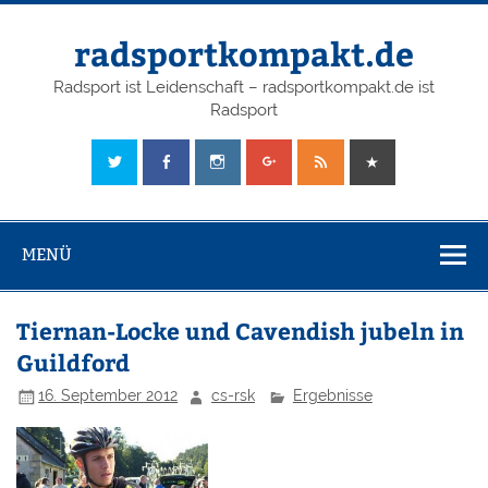
radsportkompakt.de
Radsport ist Leidenschaft – radsportkompakt.de ist
Radsport
MENÜ
Tiernan-Locke und Cavendish jubeln in
Guildford
16. September 2012
cs-rsk
Ergebnisse