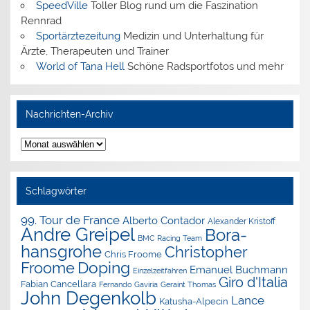
SpeedVille
Toller Blog rund um die Faszination
Rennrad
Sportärztezeitung
Medizin und Unterhaltung für
Ärzte, Therapeuten und Trainer
World of Tana Hell
Schöne Radsportfotos und mehr
Nachrichten-Archiv
Nachrichten-
Archiv
Schlagwörter
99. Tour de France
Alberto Contador
Alexander Kristoff
Andre Greipel
Bora-
BMC Racing Team
hansgrohe
Christopher
Chris Froome
Doping
Froome
Emanuel Buchmann
Einzelzeitfahren
Giro d'Italia
Fabian Cancellara
Geraint Thomas
Fernando Gaviria
John Degenkolb
Lance
Katusha-Alpecin