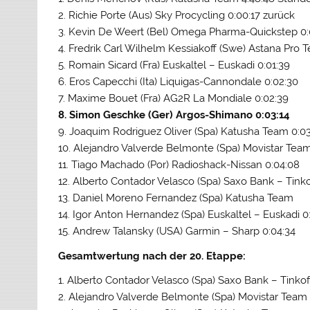
2. Richie Porte (Aus) Sky Procycling 0:00:17 zurück
3. Kevin De Weert (Bel) Omega Pharma-Quickstep 0:
4. Fredrik Carl Wilhelm Kessiakoff (Swe) Astana Pro 
5. Romain Sicard (Fra) Euskaltel – Euskadi 0:01:39
6. Eros Capecchi (Ita) Liquigas-Cannondale 0:02:30
7. Maxime Bouet (Fra) AG2R La Mondiale 0:02:39
8. Simon Geschke (Ger) Argos-Shimano 0:03:14
9. Joaquim Rodriguez Oliver (Spa) Katusha Team 0:03
10. Alejandro Valverde Belmonte (Spa) Movistar Team
11. Tiago Machado (Por) Radioshack-Nissan 0:04:08
12. Alberto Contador Velasco (Spa) Saxo Bank – Tinko
13. Daniel Moreno Fernandez (Spa) Katusha Team
14. Igor Anton Hernandez (Spa) Euskaltel – Euskadi 0
15. Andrew Talansky (USA) Garmin – Sharp 0:04:34
Gesamtwertung nach der 20. Etappe:
1. Alberto Contador Velasco (Spa) Saxo Bank – Tinko
2. Alejandro Valverde Belmonte (Spa) Movistar Team 