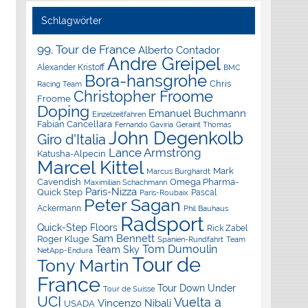
Schlagwörter
99. Tour de France
Alberto Contador
Andre Greipel
Alexander Kristoff
BMC
Bora-hansgrohe
Chris
Racing Team
Christopher Froome
Froome
Doping
Emanuel Buchmann
Einzelzeitfahren
Fabian Cancellara
Geraint Thomas
Fernando Gaviria
John Degenkolb
Giro d'Italia
Lance Armstrong
Katusha-Alpecin
Marcel Kittel
Mark
Marcus Burghardt
Cavendish
Omega Pharma-
Maximilian Schachmann
Paris-Nizza
Quick Step
Pascal
Paris-Roubaix
Peter Sagan
Ackermann
Phil Bauhaus
Radsport
Quick-Step Floors
Rick Zabel
Sam Bennett
Roger Kluge
Spanien-Rundfahrt
Team
Tom Dumoulin
Team Sky
NetApp-Endura
Tour de
Tony Martin
France
Tour Down Under
Tour de Suisse
UCI
Vuelta a
Vincenzo Nibali
USADA