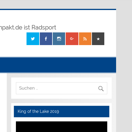
mpakt.de ist Radsport
King of the Lake 2019
Video-
Player