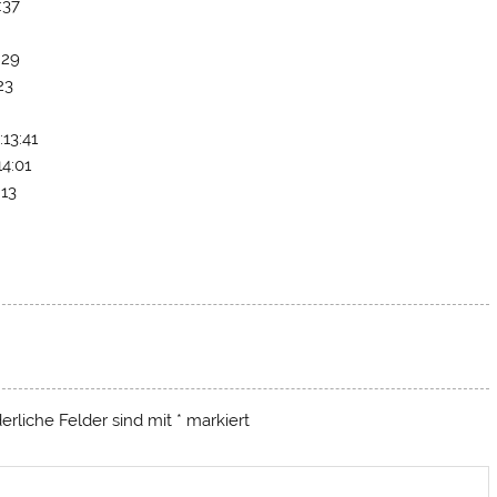
:37
:29
23
13:41
14:01
:13
derliche Felder sind mit
*
markiert