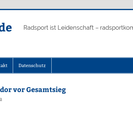
de
Radsport ist Leidenschaft – radsportko
akt
Datenschutz
ador vor Gesamtsieg
a