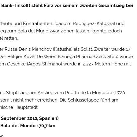
 Bank-Tinkoff) steht kurz vor seinem zweiten Gesamtsieg bei
dsleute und Kontrahenten Joaquim Rodriguez (Katusha) und
tieg zum Bola del Mund zwar ziehen lassen, konnte jedoch
l retten.
er Russe Denis Menchov (Katusha) als Solist. Zweiter wurde 17
). Der Belgier Kevin De Weert (Omega Pharma-Quick Step) wurde
imom Geschke (Argos-Shimano) wurde in 2.227 Metern Höhe mit
k Step) stieg am Anstieg zum Puerto de la Morcuera (1.720
d somit nicht mehr erreichen. Die Schlussetappe führt am
anische Hauptstadt.
9. September 2012, Spanien)
– Bola del Mundo 170,7 km:
en