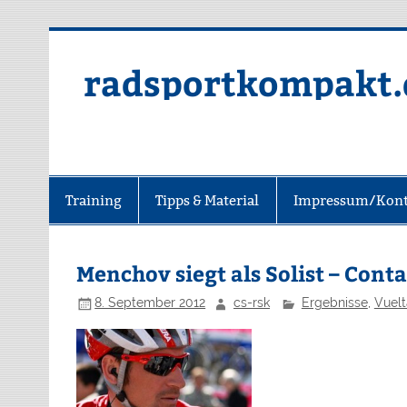
radsportkompakt.
Training
Tipps & Material
Impressum/Kont
Menchov siegt als Solist – Cont
8. September 2012
cs-rsk
Ergebnisse
,
Vuelt