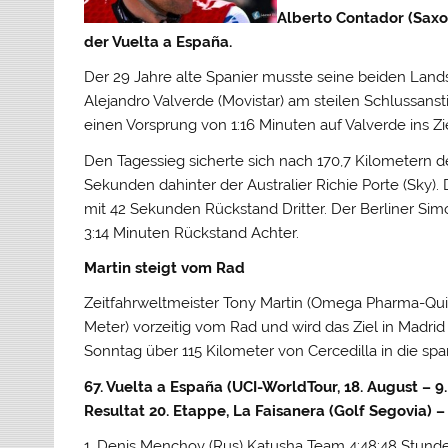
Alberto Contador (Saxo
der Vuelta a España.
Der 29 Jahre alte Spanier musste seine beiden Lan
Alejandro Valverde (Movistar) am steilen Schlussans
einen Vorsprung von 1:16 Minuten auf Valverde ins Zie
Den Tagessieg sicherte sich nach 170,7 Kilometern d
Sekunden dahinter der Australier Richie Porte (Sky
mit 42 Sekunden Rückstand Dritter. Der Berliner S
3:14 Minuten Rückstand Achter.
Martin steigt vom Rad
Zeitfahrweltmeister Tony Martin (Omega Pharma-Quic
Meter) vorzeitig vom Rad und wird das Ziel in Madri
Sonntag über 115 Kilometer von Cercedilla in die sp
67. Vuelta a España (UCI-WorldTour, 18. August – 
Resultat 20. Etappe, La Faisanera (Golf Segovia) 
1. Denis Menchov (Rus) Katusha Team 4:48:48 Stund