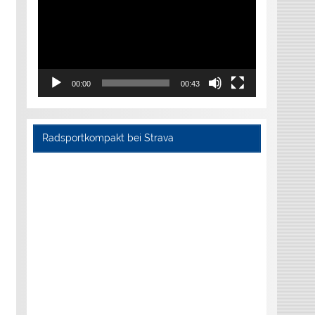
00:00
00:43
Radsportkompakt bei Strava