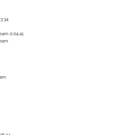
3:34
eam 0:04:41
Team
eam
:06:24