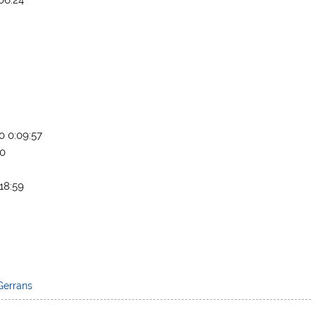
e
0 0:09:57
10
18:59
Gerrans