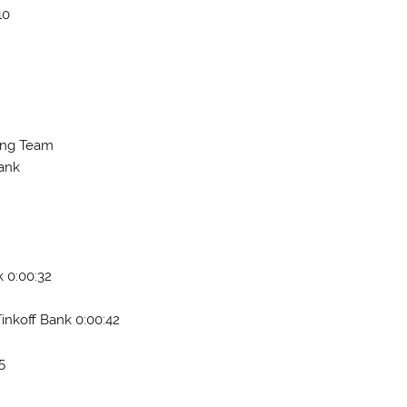
10
ling Team
Bank
k 0:00:32
inkoff Bank 0:00:42
5