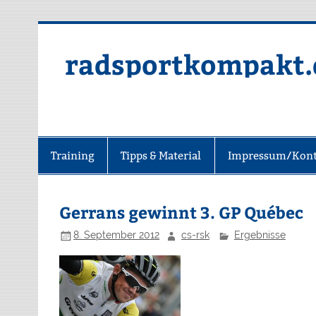
radsportkompakt.
Training
Tipps & Material
Impressum/Kont
Gerrans gewinnt 3. GP Québec
8. September 2012
cs-rsk
Ergebnisse