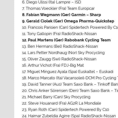
6. Diego Ulissi (Ita) Lampre – ISD
7. Thomas Voeckler (Fra) Team Europcar
8. Fabian Wegmann (Ger) Garmin – Sharp
9. Gerald Ciolek (Ger) Omega Pharma-Quickstep
10. Francois Parisien (Can) Spidertech Powered By C
11. Tony Gallopin (Fra) RadioShack-Nissan
12. Paul Martens (Ger) Rabobank Cycling Team
13. Ben Hermans (Bel) RadioShack-Nissan
14. Lars Petter Nordhaug (Nor) Sky Procycling
15. Oliver Zaugg (Swi) RadioShack-Nissan
16. Arthur Vichot (Fra) FDJ-Big Mat
17. Miguel Minguez Ayala (Spa) Euskaltel – Euskadi
18. Marco Marcato (Ita) Vacansoleil-DCM Pro Cycling
19. David Tanner (Aus) Team Saxo Bank – Tinkoff Ban
20. Chris Anker Sörensen (Den) Team Saxo Bank – Ti
21. Michael Barry (Can) Sky Procycling
22. Steve Houanard (Fra) AG2R La Mondiale
23. Ryan Roth (Can) Spidertech Powered By C10
24. Haimar Zubeldia Agirre (Spa) RadioShack-Nissan