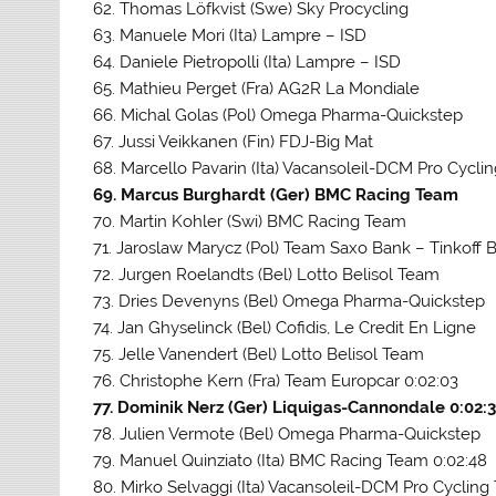
62. Thomas Löfkvist (Swe) Sky Procycling
63. Manuele Mori (Ita) Lampre – ISD
64. Daniele Pietropolli (Ita) Lampre – ISD
65. Mathieu Perget (Fra) AG2R La Mondiale
66. Michal Golas (Pol) Omega Pharma-Quickstep
67. Jussi Veikkanen (Fin) FDJ-Big Mat
68. Marcello Pavarin (Ita) Vacansoleil-DCM Pro Cycl
69. Marcus Burghardt (Ger) BMC Racing Team
70. Martin Kohler (Swi) BMC Racing Team
71. Jaroslaw Marycz (Pol) Team Saxo Bank – Tinkoff 
72. Jurgen Roelandts (Bel) Lotto Belisol Team
73. Dries Devenyns (Bel) Omega Pharma-Quickstep
74. Jan Ghyselinck (Bel) Cofidis, Le Credit En Ligne
75. Jelle Vanendert (Bel) Lotto Belisol Team
76. Christophe Kern (Fra) Team Europcar 0:02:03
77. Dominik Nerz (Ger) Liquigas-Cannondale 0:02:
78. Julien Vermote (Bel) Omega Pharma-Quickstep
79. Manuel Quinziato (Ita) BMC Racing Team 0:02:48
80. Mirko Selvaggi (Ita) Vacansoleil-DCM Pro Cyclin