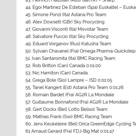
44. Egoi Martinez De Esteban (Spa) Euskaltel – Euska
45. Simone Ponzi (Ita) Astana Pro Team
46. Alex Dowsett (GBr) Sky Procycling
47. Giovanni Visconti (Ita) Movistar Team
48. Salvatore Puccio (Ita) Sky Procycling
49. Eduard Vorganov (Rus) Katusha Team
50. Sylvain Chavanel (Fra) Omega Pharma-Quickstep
51. Ivan Santaromita (Ita) BMC Racing Team
52. Rob Britton (Can) Canada 0:01:00
53. Nic Hamlton (Can) Canada
54. Grega Bole (Slo) Lampre – ISD 0:01:05
55. Tanel Kangert (Est) Astana Pro Team 0:01:26
56. Romain Bardet (Fra) AG2R La Mondiale
57. Guillaume Bonnafond (Fra) AG2R La Mondiale
58. Gert Dockx (Bel) Lotto Belisol Team
59. Mathias Frank (Swi) BMC Racing Team
60. Jens Keukeleire (Bel) Orica GreenEdge Cycling T
61 Arnaud Gerard (Fra) FDJ-Big Mat 0:01:47