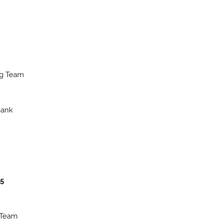
ing Team
Bank
35
g Team