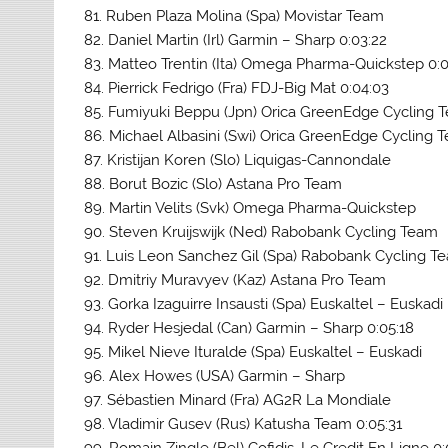
81. Ruben Plaza Molina (Spa) Movistar Team
82. Daniel Martin (Irl) Garmin – Sharp 0:03:22
83. Matteo Trentin (Ita) Omega Pharma-Quickstep 0:0
84. Pierrick Fedrigo (Fra) FDJ-Big Mat 0:04:03
85. Fumiyuki Beppu (Jpn) Orica GreenEdge Cycling T
86. Michael Albasini (Swi) Orica GreenEdge Cycling 
87. Kristijan Koren (Slo) Liquigas-Cannondale
88. Borut Bozic (Slo) Astana Pro Team
89. Martin Velits (Svk) Omega Pharma-Quickstep
90. Steven Kruijswijk (Ned) Rabobank Cycling Team
91. Luis Leon Sanchez Gil (Spa) Rabobank Cycling T
92. Dmitriy Muravyev (Kaz) Astana Pro Team
93. Gorka Izaguirre Insausti (Spa) Euskaltel – Euskadi
94. Ryder Hesjedal (Can) Garmin – Sharp 0:05:18
95. Mikel Nieve Ituralde (Spa) Euskaltel – Euskadi
96. Alex Howes (USA) Garmin – Sharp
97. Sébastien Minard (Fra) AG2R La Mondiale
98. Vladimir Gusev (Rus) Katusha Team 0:05:31
99. Romain Zingle (Bel) Cofidis, Le Credit En Ligne 0