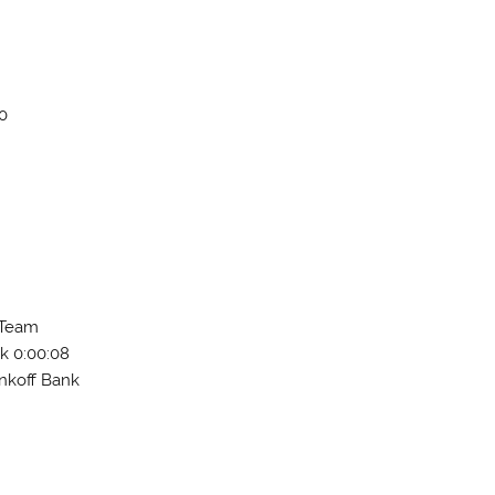
10
 Team
k 0:00:08
nkoff Bank