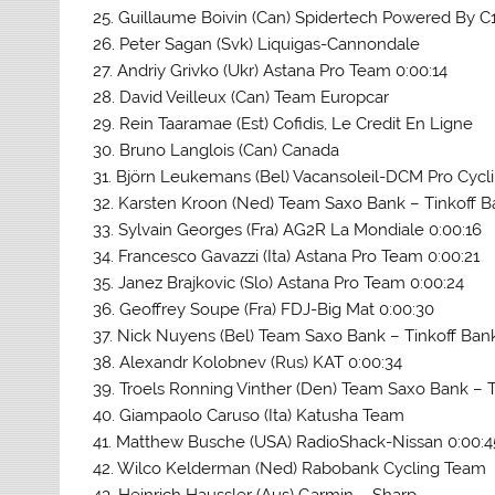
25. Guillaume Boivin (Can) Spidertech Powered By C
26. Peter Sagan (Svk) Liquigas-Cannondale
27. Andriy Grivko (Ukr) Astana Pro Team 0:00:14
28. David Veilleux (Can) Team Europcar
29. Rein Taaramae (Est) Cofidis, Le Credit En Ligne
30. Bruno Langlois (Can) Canada
31. Björn Leukemans (Bel) Vacansoleil-DCM Pro Cyc
32. Karsten Kroon (Ned) Team Saxo Bank – Tinkoff 
33. Sylvain Georges (Fra) AG2R La Mondiale 0:00:16
34. Francesco Gavazzi (Ita) Astana Pro Team 0:00:21
35. Janez Brajkovic (Slo) Astana Pro Team 0:00:24
36. Geoffrey Soupe (Fra) FDJ-Big Mat 0:00:30
37. Nick Nuyens (Bel) Team Saxo Bank – Tinkoff Ban
38. Alexandr Kolobnev (Rus) KAT 0:00:34
39. Troels Ronning Vinther (Den) Team Saxo Bank – T
40. Giampaolo Caruso (Ita) Katusha Team
41. Matthew Busche (USA) RadioShack-Nissan 0:00:4
42. Wilco Kelderman (Ned) Rabobank Cycling Team
43. Heinrich Haussler (Aus) Garmin – Sharp