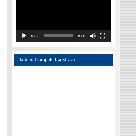
00:00
00:43
Radsportkompakt bei Strava