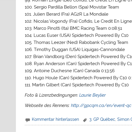
100. Sergio Pardilla Bellon (Spa) Movistar Team
101. Julien Berard (Fra) AG2R La Mondiale
102. Nicolas Vogondy (Fra) Cofidis, Le Credit En Lign
103. Marco Pinotti (Ita) BMC Racing Team 0:08:51
104. Lucas Euser (USA) Spidertech Powered By C10
105. Thomas Leezer (Ned) Rabobank Cycling Team
106. Timothy Duggan (USA) Liquigas-Cannondale
107. Brian Vandborg (Den) Spidertech Powered By C1
108. Ryan Anderson (Can) Spidertech Powered By C
109. Antoine Duchesne (Can) Canada 0:13:56
110. Hugo Houle (Can) Spidertech Powered By C10 0:
111. Martin Gilbert (Can) Spidertech Powered By C10
Foto & Lizenzbedingungen:
Laurie Beylier
Webseite des Rennens:
http://gpcqm.ca/en/event-qc
Kommentar hinterlassen
3. GP Québec
,
Simon 