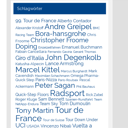
Schlagwörter
99. Tour de France
Alberto Contador
Andre Greipel
Alexander Kristoff
BMC
Bora-hansgrohe
Chris
Racing Team
Christopher Froome
Froome
Doping
Emanuel Buchmann
Einzelzeitfahren
Fabian Cancellara
Geraint Thomas
Fernando Gaviria
John Degenkolb
Giro d'Italia
Lance Armstrong
Katusha-Alpecin
Marcel Kittel
Mark
Marcus Burghardt
Cavendish
Omega Pharma-
Maximilian Schachmann
Paris-Nizza
Quick Step
Pascal
Paris-Roubaix
Peter Sagan
Ackermann
Phil Bauhaus
Radsport
Quick-Step Floors
Rick Zabel
Sam Bennett
Roger Kluge
Spanien-Rundfahrt
Team
Tom Dumoulin
Team Sky
NetApp-Endura
Tour de
Tony Martin
France
Tour Down Under
Tour de Suisse
UCI
Vuelta a
Vincenzo Nibali
USADA