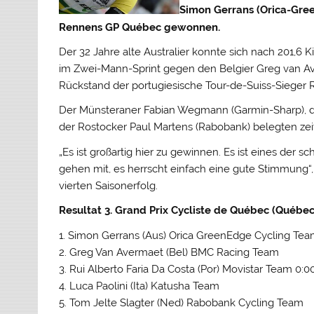
Simon Gerrans (Orica-Gree
Rennens GP Québec gewonnen.
Der 32 Jahre alte Australier konnte sich nach 201,
im Zwei-Mann-Sprint gegen den Belgier Greg van A
Rückstand der portugiesische Tour-de-Suiss-Sieger Ru
Der Münsteraner Fabian Wegmann (Garmin-Sharp), d
der Rostocker Paul Martens (Rabobank) belegten zeit
„Es ist großartig hier zu gewinnen. Es ist eines der 
gehen mit, es herrscht einfach eine gute Stimmung
vierten Saisonerfolg.
Resultat 3. Grand Prix Cycliste de Québec (Québec
1. Simon Gerrans (Aus) Orica GreenEdge Cycling Tea
2. Greg Van Avermaet (Bel) BMC Racing Team
3. Rui Alberto Faria Da Costa (Por) Movistar Team 0:0
4. Luca Paolini (Ita) Katusha Team
5. Tom Jelte Slagter (Ned) Rabobank Cycling Team