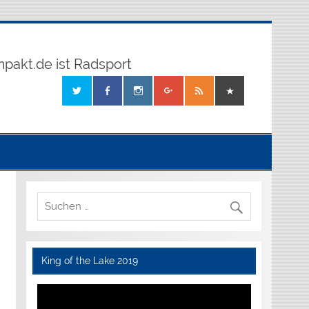
mpakt.de ist Radsport
King of the Lake 2019
Video-
Player