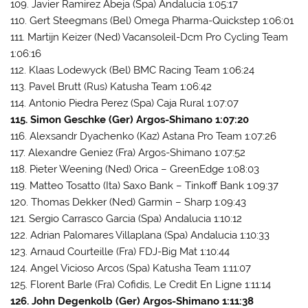
109. Javier Ramirez Abeja (Spa) Andalucia 1:05:17
110. Gert Steegmans (Bel) Omega Pharma-Quickstep 1:06:01
111. Martijn Keizer (Ned) Vacansoleil-Dcm Pro Cycling Team
1:06:16
112. Klaas Lodewyck (Bel) BMC Racing Team 1:06:24
113. Pavel Brutt (Rus) Katusha Team 1:06:42
114. Antonio Piedra Perez (Spa) Caja Rural 1:07:07
115. Simon Geschke (Ger) Argos-Shimano 1:07:20
116. Alexsandr Dyachenko (Kaz) Astana Pro Team 1:07:26
117. Alexandre Geniez (Fra) Argos-Shimano 1:07:52
118. Pieter Weening (Ned) Orica – GreenEdge 1:08:03
119. Matteo Tosatto (Ita) Saxo Bank – Tinkoff Bank 1:09:37
120. Thomas Dekker (Ned) Garmin – Sharp 1:09:43
121. Sergio Carrasco Garcia (Spa) Andalucia 1:10:12
122. Adrian Palomares Villaplana (Spa) Andalucia 1:10:33
123. Arnaud Courteille (Fra) FDJ-Big Mat 1:10:44
124. Angel Vicioso Arcos (Spa) Katusha Team 1:11:07
125. Florent Barle (Fra) Cofidis, Le Credit En Ligne 1:11:14
126. John Degenkolb (Ger) Argos-Shimano 1:11:38