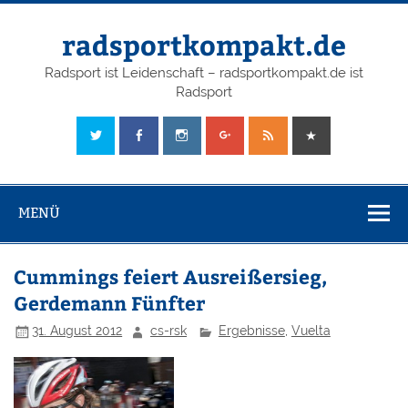
radsportkompakt.de
Radsport ist Leidenschaft – radsportkompakt.de ist
Radsport
MENÜ
Cummings feiert Ausreißersieg,
Gerdemann Fünfter
31. August 2012
cs-rsk
Ergebnisse
,
Vuelta