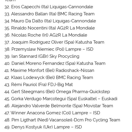
32. Eros Capecchi (Ita) Liquigas-Cannondale
33. Alessandro Ballan (Ita) BMC Racing Team
34. Mauro Da Dalto (Ita) Liquigas-Cannondale
35. Rinaldo Nocentini (Ita) AG2R La Mondiale
36. Nicolas Roche (Irl) AG2R La Mondiale
37. Joaquim Rodriguez Oliver (Spa) Katusha Team
38. Przemyslaw Niemiec (Pol) Lampre – ISD
39. Ian Stannard (GBr) Sky Procycling
40. Daniel Moreno Fernandez (Spa) Katusha Team
41. Maxime Monfort (Bel) Radioshack-Nissan
42. Klaas Lodewyck (Bel) BMC Racing Team
43. Rémi Pauriol (Fra) FDJ-Big Mat
44. Gert Steegmans (Bel) Omega Pharma-Quickstep
45. Gorka Verdugo Marcotegui (Spa) Euskaltel – Euskadi
46. Alejandro Valverde Belmonte (Spa) Movistar Team
47. Winner Anacona Gomez (Col) Lampre – ISD
48. Pim Ligthart (Ned) Vacansoleil-Dcm Pro Cycling Team
49. Denys Kostyuk (Ukr) Lampre – ISD