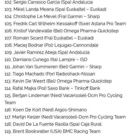
102. Sergio Carrasco Garcia (Spa) Andalucia
103. Mikel Landa Meana (Spa) Euskaltel – Euskadi
104. Christophe Le Mevel (Fra) Garmin – Sharp
105. Fredrik Carl Wilhelm Kessiakoff (Swe) Astana Pro Team
106. Kristof Vandewalle (Bel) Omega Pharma-Quickstep
107. Romain Sicard (Fra) Euskaltel – Euskadi
108. Maciej Bodnar (Pol) Liquigas-Cannondale
109. Javier Ramirez Abeja (Spa) Andalucia
110. Damiano Cunego (Ita) Lampre – ISD
111. Johan Van Summeren (Bel) Garmin – Sharp
112. Tiago Machado (Por) Radioshack-Nissan
113. Kevin De Weert (Bel) Omega Pharma-Quickstep
114. Rafal Majka (Pol) Saxo Bank – Tinkoff Bank
115. Bertjan Lindeman (Ned) Vacansoleil-Dcm Pro Cycling
Team
116. Koen De Kort (Ned) Argos-Shimano
117. Martijn Keizer (Ned) Vacansoleil-Dcm Pro Cycling Team
118. David De La Fuente Rasilla (Spa) Caja Rural
119. Brent Bookwalter (USA) BMC Racing Team