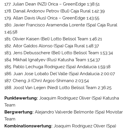
177. Julian Dean (NZl) Orica – GreenEdge 1:38:51
178. Danail Andonov Petrov (Bul) Caja Rural 1:42:39
179. Allan Davis (Aus) Orica – GreenEdge 1:43:55
180. Javier Francisco Aramendia Lorente (Spa) Caja Rural
1:45:58
181. Olivier Kaisen (Bel) Lotto Belisol Team 1:46:21
182. Aitor Galdos Alonso (Spa) Caja Rural 1:48:37
183. Jens Debusschere (Bel) Lotto Belisol Team 1:53:34
184. Mikhail Ignatyev (Rus) Katusha Team 1:54:37
185. Pablo Lechuga Rodriguez (Spa) Andalucia 1:59:18
186. Juan Jose Lobato Del Valle (Spa) Andalucia 2:00:07
187. Cheng Ji (Chn) Argos-Shimano 2:03:54
188. Joost Van Leijen (Ned) Lotto Belisol Team 2:36:25
Punktewertung:
Joaquim Rodriguez Oliver (Spa) Katusha
Team
Bergwertung:
Alejandro Valverde Belmonte (Spa) Movistar
Team
Kombinationswertung:
Joaquim Rodriguez Oliver (Spa)