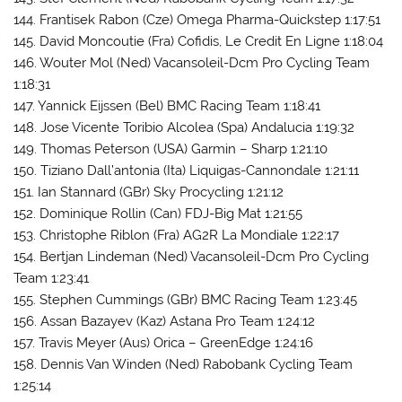
144. Frantisek Rabon (Cze) Omega Pharma-Quickstep 1:17:51
145. David Moncoutie (Fra) Cofidis, Le Credit En Ligne 1:18:04
146. Wouter Mol (Ned) Vacansoleil-Dcm Pro Cycling Team
1:18:31
147. Yannick Eijssen (Bel) BMC Racing Team 1:18:41
148. Jose Vicente Toribio Alcolea (Spa) Andalucia 1:19:32
149. Thomas Peterson (USA) Garmin – Sharp 1:21:10
150. Tiziano Dall’antonia (Ita) Liquigas-Cannondale 1:21:11
151. Ian Stannard (GBr) Sky Procycling 1:21:12
152. Dominique Rollin (Can) FDJ-Big Mat 1:21:55
153. Christophe Riblon (Fra) AG2R La Mondiale 1:22:17
154. Bertjan Lindeman (Ned) Vacansoleil-Dcm Pro Cycling
Team 1:23:41
155. Stephen Cummings (GBr) BMC Racing Team 1:23:45
156. Assan Bazayev (Kaz) Astana Pro Team 1:24:12
157. Travis Meyer (Aus) Orica – GreenEdge 1:24:16
158. Dennis Van Winden (Ned) Rabobank Cycling Team
1:25:14