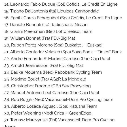
14. Leonardo Fabio Duque (Col) Cofidis, Le Credit En Ligne
15. Tiziano Dall’antonia (Ita) Liquigas-Cannondale
16. Egoitz Garcia Echeguibel (Spa) Cofidis, Le Credit En Ligne
17. Daniele Bennati (Ita) Radioshack-Nissan
18. Gianni Meersman (Bel) Lotto Belisol Team
19. William Bonnet (Fra) FDJ-Big Mat
20. Ruben Perez Moreno (Spa) Euskaltel – Euskadi
21. Alberto Contador Velasco (Spa) Saxo Bank – Tinkoff Bank
22. Andre Fernando S. Martins Cardoso (Por) Caja Rural
23. Arnold Jeannesson (Fra) FDJ-Big Mat
24. Bauke Mollema (Ned) Rabobank Cycling Team
25. Maxime Bouet (Fra) AG2R La Mondiale
26. Christopher Froome (GBr) Sky Procycling
27. Manuel Antonio Leal Cardoso (Por) Caja Rural
28. Rob Ruijgh (Ned) Vacansoleil-Dcm Pro Cycling Team
29. Alberto Losada Alguacil (Spa) Katusha Team
30. Pieter Weening (Ned) Orica – GreenEdge
31. Tomasz Marczynski (Pol) Vacansoleil-Dcm Pro Cycling
Team