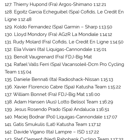
127. Thierry Hupond (Fra) Argos-Shimano 1:12:21
128. Egoitz Garcia Echeguibel (Spa) Cofidis, Le Credit En
Ligne 1:12:48
129. Koldo Fernandez (Spa) Garmin – Sharp 1:13:50
130. Lloyd Mondory (Fra) AG2R La Mondiale 1:14:12
131. Rudy Molard (Fra) Cofidis, Le Credit En Ligne 1:14:50
132. Elia Viviani (Ita) Liquigas-Cannondale 1:15:01
133. Benoît Vaugrenard (Fra) FDJ-Big Mat
134. Rafael Valls Ferri (Spa) Vacansoleil-Dcm Pro Cycling
Team 1:15:04
135. Daniele Bennati (Ita) Radioshack-Nissan 1:15:13
136. Xavier Florencio Cabre (Spa) Katusha Team 1:15:22
137. William Bonnet (Fra) FDJ-Big Mat 1:16:00
138. Adam Hansen (Aus) Lotto Belisol Team 1:16:29
139. Jesus Rosendo Prado (Spa) Andalucia 1:16:51
140. Maciej Bodnar (Pol) Liquigas-Cannondale 1:17:07
141. Gatis Smukulis (Lat) Katusha Team 1:17:12
142. Davide Vigano (Ita) Lampre – ISD 1:17:22
143. Stef Clement (Ned) Rabobank Cycling Team 1:17:32