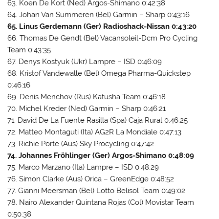
63. Koen De Kort (Ned) Argos-Shimano 0:42:38
64. Johan Van Summeren (Bel) Garmin – Sharp 0:43:16
65. Linus Gerdemann (Ger) Radioshack-Nissan 0:43:20
66. Thomas De Gendt (Bel) Vacansoleil-Dcm Pro Cycling
Team 0:43:35
67. Denys Kostyuk (Ukr) Lampre – ISD 0:46:09
68. Kristof Vandewalle (Bel) Omega Pharma-Quickstep
0:46:16
69. Denis Menchov (Rus) Katusha Team 0:46:18
70. Michel Kreder (Ned) Garmin – Sharp 0:46:21
71. David De La Fuente Rasilla (Spa) Caja Rural 0:46:25
72. Matteo Montaguti (Ita) AG2R La Mondiale 0:47:13
73. Richie Porte (Aus) Sky Procycling 0:47:42
74. Johannes Fröhlinger (Ger) Argos-Shimano 0:48:09
75. Marco Marzano (Ita) Lampre – ISD 0:48:29
76. Simon Clarke (Aus) Orica – GreenEdge 0:48:52
77. Gianni Meersman (Bel) Lotto Belisol Team 0:49:02
78. Nairo Alexander Quintana Rojas (Col) Movistar Team
0:50:38