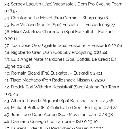
33. Sergey Lagutin (Uzb) Vacansoleil-Dcm Pro Cycling Team
0:18:57
34. Christophe Le Mevel (Fra) Garmin – Sharp 0:19:18
35. Ivan Velasco Murillo (Spa) Euskaltel – Euskadi 0:19:27
36. Mikel Astarloza Chaurreau (Spa) Euskaltel – Euskadi
0:20:11
37. Juan Jose Oroz Ugalde (Spa) Euskaltel – Euskadi 0:22:06
38. Rigoberto Uran Uran (Col) Sky Procycling 0:22:44
39. Luis Angel Mate Mardones (Spa) Cofidis, Le Credit En
Ligne 0:23:28
40. Romain Sicard (Fra) Euskaltel – Euskadi 0:24:11
41. Tiago Machado (Por) Radioshack-Nissan 0:25:30
42. Fredrik Carl Wilhelm Kessiakoff (Swe) Astana Pro Team
0:25:45
43. Alberto Losada Alguacil (Spa) Katusha Team 0:25:46
44. Mickaël Buffaz (Fra) Cofidis, Le Credit En Ligne 0:26:22
45. Juan Jose Cobo Acebo (Spa) Movistar Team 0:28:38
46. Damiano Cunego (Ita) Lampre – ISD 0:29:10
47. Laurent Didier (Lux) Radioshack-Nissan 0:30:33