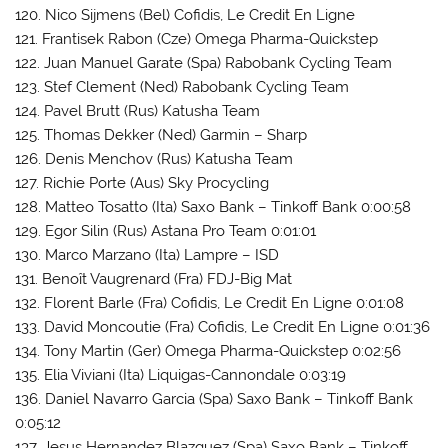
120. Nico Sijmens (Bel) Cofidis, Le Credit En Ligne
121. Frantisek Rabon (Cze) Omega Pharma-Quickstep
122. Juan Manuel Garate (Spa) Rabobank Cycling Team
123. Stef Clement (Ned) Rabobank Cycling Team
124. Pavel Brutt (Rus) Katusha Team
125. Thomas Dekker (Ned) Garmin – Sharp
126. Denis Menchov (Rus) Katusha Team
127. Richie Porte (Aus) Sky Procycling
128. Matteo Tosatto (Ita) Saxo Bank – Tinkoff Bank 0:00:58
129. Egor Silin (Rus) Astana Pro Team 0:01:01
130. Marco Marzano (Ita) Lampre – ISD
131. Benoît Vaugrenard (Fra) FDJ-Big Mat
132. Florent Barle (Fra) Cofidis, Le Credit En Ligne 0:01:08
133. David Moncoutie (Fra) Cofidis, Le Credit En Ligne 0:01:36
134. Tony Martin (Ger) Omega Pharma-Quickstep 0:02:56
135. Elia Viviani (Ita) Liquigas-Cannondale 0:03:19
136. Daniel Navarro Garcia (Spa) Saxo Bank – Tinkoff Bank
0:05:12
137. Jesus Hernandez Blazquez (Spa) Saxo Bank – Tinkoff