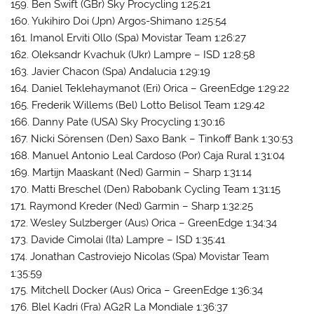
159. Ben Swift (GBr) Sky Procycling 1:25:21
160. Yukihiro Doi (Jpn) Argos-Shimano 1:25:54
161. Imanol Erviti Ollo (Spa) Movistar Team 1:26:27
162. Oleksandr Kvachuk (Ukr) Lampre – ISD 1:28:58
163. Javier Chacon (Spa) Andalucia 1:29:19
164. Daniel Teklehaymanot (Eri) Orica – GreenEdge 1:29:22
165. Frederik Willems (Bel) Lotto Belisol Team 1:29:42
166. Danny Pate (USA) Sky Procycling 1:30:16
167. Nicki Sörensen (Den) Saxo Bank – Tinkoff Bank 1:30:53
168. Manuel Antonio Leal Cardoso (Por) Caja Rural 1:31:04
169. Martijn Maaskant (Ned) Garmin – Sharp 1:31:14
170. Matti Breschel (Den) Rabobank Cycling Team 1:31:15
171. Raymond Kreder (Ned) Garmin – Sharp 1:32:25
172. Wesley Sulzberger (Aus) Orica – GreenEdge 1:34:34
173. Davide Cimolai (Ita) Lampre – ISD 1:35:41
174. Jonathan Castroviejo Nicolas (Spa) Movistar Team
1:35:59
175. Mitchell Docker (Aus) Orica – GreenEdge 1:36:34
176. Blel Kadri (Fra) AG2R La Mondiale 1:36:37