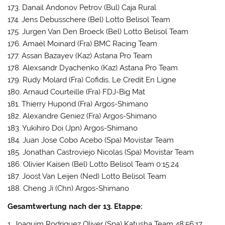
173. Danail Andonov Petrov (Bul) Caja Rural
174. Jens Debusschere (Bel) Lotto Belisol Team
175. Jurgen Van Den Broeck (Bel) Lotto Belisol Team
176. Amaël Moinard (Fra) BMC Racing Team
177. Assan Bazayev (Kaz) Astana Pro Team
178. Alexsandr Dyachenko (Kaz) Astana Pro Team
179. Rudy Molard (Fra) Cofidis, Le Credit En Ligne
180. Arnaud Courteille (Fra) FDJ-Big Mat
181. Thierry Hupond (Fra) Argos-Shimano
182. Alexandre Geniez (Fra) Argos-Shimano
183. Yukihiro Doi (Jpn) Argos-Shimano
184. Juan Jose Cobo Acebo (Spa) Movistar Team
185. Jonathan Castroviejo Nicolas (Spa) Movistar Team
186. Olivier Kaisen (Bel) Lotto Belisol Team 0:15:24
187. Joost Van Leijen (Ned) Lotto Belisol Team
188. Cheng Ji (Chn) Argos-Shimano
Gesamtwertung nach der 13. Etappe:
1. Joaquim Rodriguez Oliver (Spa) Katusha Team 48:56:17