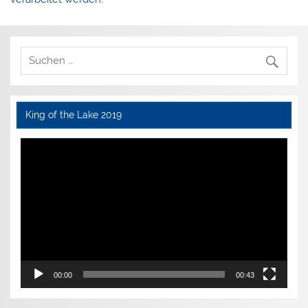
King of the Lake 2019
Video-
Player
00:00
00:43