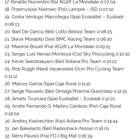
17. Rinaldo Nocentini (Ita) AG2R La Mondiale 0:07:04
18. Przemyslaw Niemiec (Pol) Lampre – ISD 0:07:10
19. Gorka Verdugo Marcotegui (Spa) Euskaltel – Euskadi
0:08:13
20. Bart De Clercq (Bel) Lotto Belisol Team 0:08:25
21. Steve Morabito (Swi) BMC Racing Team 0:08:40
22. Maxime Bouet (Fra) AG2R La Mondiale 0:09:15
23. Sergio Luis Henao Montoya (Col) Sky Procycling 0:10:10
24. Kevin Seeldraeyers (Bel) Astana Pro Team 0:10:22
25. Rob Ruijgh (Ned) Vacansoleil-Dcm Pro Cycling Team
0:11:12
26. Marcos Garcia (Spa) Caja Rural 0:11:41
27. Serge Pauwels (Bel) Omega Pharma-Quickstep 0:12:15
28. Amets Txurruka (Spa) Euskaltel – Euskadi 0:12:21
29. Andre Fernando S. Martins Cardoso (Por) Caja Rural
0:14:04
30. Andrey Kashechkin (Kaz) Astana Pro Team 0:14:44
31. Jan Bakelants (Bel) Radioshack-Nissan 0:16:01
32. Rémi Pauriol (Fra) FDJ-Big Mat 0:16:39