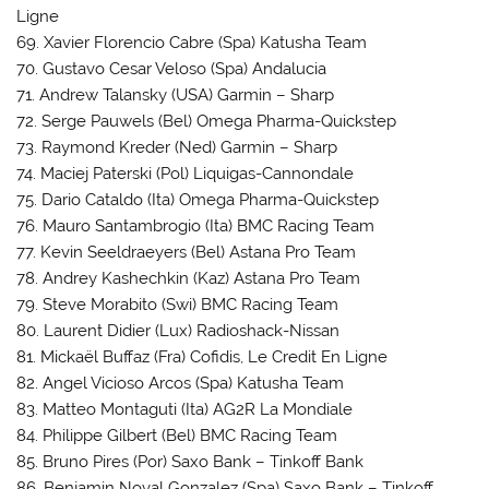
Ligne
69. Xavier Florencio Cabre (Spa) Katusha Team
70. Gustavo Cesar Veloso (Spa) Andalucia
71. Andrew Talansky (USA) Garmin – Sharp
72. Serge Pauwels (Bel) Omega Pharma-Quickstep
73. Raymond Kreder (Ned) Garmin – Sharp
74. Maciej Paterski (Pol) Liquigas-Cannondale
75. Dario Cataldo (Ita) Omega Pharma-Quickstep
76. Mauro Santambrogio (Ita) BMC Racing Team
77. Kevin Seeldraeyers (Bel) Astana Pro Team
78. Andrey Kashechkin (Kaz) Astana Pro Team
79. Steve Morabito (Swi) BMC Racing Team
80. Laurent Didier (Lux) Radioshack-Nissan
81. Mickaël Buffaz (Fra) Cofidis, Le Credit En Ligne
82. Angel Vicioso Arcos (Spa) Katusha Team
83. Matteo Montaguti (Ita) AG2R La Mondiale
84. Philippe Gilbert (Bel) BMC Racing Team
85. Bruno Pires (Por) Saxo Bank – Tinkoff Bank
86. Benjamin Noval Gonzalez (Spa) Saxo Bank – Tinkoff