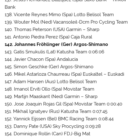
Bank
138. Vicente Reynes Mimo (Spa) Lotto Belisol Team
139. Wouter Mol (Ned) Vacansoleil-Dcm Pro Cycling Team
140. Thomas Peterson (USA) Garmin – Sharp
141. Antonio Piedra Perez (Spa) Caja Rural
142. Johannes Fröhlinger (Ger) Argos-Shimano
143. Gatis Smukulis (Lat) Katusha Team 0:06:06
144. Javier Chacon (Spa) Andalucia
145. Simon Geschke (Ger) Argos-Shimano
146. Mikel Astarloza Chaurreau (Spa) Euskaltel – Euskadi
147. Adam Hansen (Aus) Lotto Belisol Team
148. Imanol Erviti Ollo (Spa) Movistar Team
149. Martijn Maaskant (Ned) Garmin – Sharp
150. Jose Joaquin Rojas Gil (Spa) Movistar Team 0:00:40
151. Mikhail Ignatyev (Rus) Katusha Team 0:07:45
152. Yannick Eijssen (Bel) BMC Racing Team 0:08:44
153. Danny Pate (USA) Sky Procycling 0:09:28
154. Dominique Rollin (Can) FDJ-Big Mat