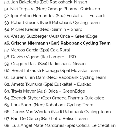
50. Jan Bakelants (Bel) Radioshack-Nissan
51. Niki Terpstra (Ned) Omega Pharma-Quickstep
52. Igor Anton Hernandez (Spa) Euskaltel – Euskadi
53. Robert Gesink (Ned) Rabobank Cycling Team
54. Michel Kreder (Ned) Garmin – Sharp
55. Wesley Sulzberger (Aus) Orica – GreenEdge
56. Grischa Niermann (Ger) Rabobank Cycling Team
57. Marcos Garcia (Spa) Caja Rural
58. Davide Vigano (Ita) Lampre – ISD
59. Grégory Rast (Swi) Radioshack-Nissan
60. Benat Intxausti Elorriaga (Spa) Movistar Team
61. Laurens Ten Dam (Ned) Rabobank Cycling Team
62. Amets Txurruka (Spa) Euskaltel – Euskadi
63. Travis Meyer (Aus) Orica – GreenEdge
64. Zdenek Stybar (Cze) Omega Pharma-Quickstep
65. Lars Boom (Ned) Rabobank Cycling Team
66. Dennis Van Winden (Ned) Rabobank Cycling Team
67. Bart De Clercq (Bel) Lotto Belisol Team
68. Luis Angel Mate Mardones (Spa) Cofidis, Le Credit En