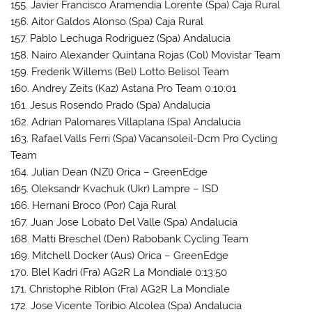
155. Javier Francisco Aramendia Lorente (Spa) Caja Rural
156. Aitor Galdos Alonso (Spa) Caja Rural
157. Pablo Lechuga Rodriguez (Spa) Andalucia
158. Nairo Alexander Quintana Rojas (Col) Movistar Team
159. Frederik Willems (Bel) Lotto Belisol Team
160. Andrey Zeits (Kaz) Astana Pro Team 0:10:01
161. Jesus Rosendo Prado (Spa) Andalucia
162. Adrian Palomares Villaplana (Spa) Andalucia
163. Rafael Valls Ferri (Spa) Vacansoleil-Dcm Pro Cycling
Team
164. Julian Dean (NZl) Orica – GreenEdge
165. Oleksandr Kvachuk (Ukr) Lampre – ISD
166. Hernani Broco (Por) Caja Rural
167. Juan Jose Lobato Del Valle (Spa) Andalucia
168. Matti Breschel (Den) Rabobank Cycling Team
169. Mitchell Docker (Aus) Orica – GreenEdge
170. Blel Kadri (Fra) AG2R La Mondiale 0:13:50
171. Christophe Riblon (Fra) AG2R La Mondiale
172. Jose Vicente Toribio Alcolea (Spa) Andalucia