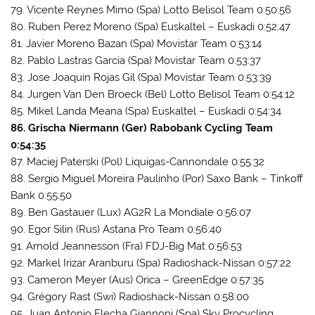
79. Vicente Reynes Mimo (Spa) Lotto Belisol Team 0:50:56
80. Ruben Perez Moreno (Spa) Euskaltel – Euskadi 0:52:47
81. Javier Moreno Bazan (Spa) Movistar Team 0:53:14
82. Pablo Lastras Garcia (Spa) Movistar Team 0:53:37
83. Jose Joaquin Rojas Gil (Spa) Movistar Team 0:53:39
84. Jurgen Van Den Broeck (Bel) Lotto Belisol Team 0:54:12
85. Mikel Landa Meana (Spa) Euskaltel – Euskadi 0:54:34
86. Grischa Niermann (Ger) Rabobank Cycling Team
0:54:35
87. Maciej Paterski (Pol) Liquigas-Cannondale 0:55:32
88. Sergio Miguel Moreira Paulinho (Por) Saxo Bank – Tinkoff
Bank 0:55:50
89. Ben Gastauer (Lux) AG2R La Mondiale 0:56:07
90. Egor Silin (Rus) Astana Pro Team 0:56:40
91. Arnold Jeannesson (Fra) FDJ-Big Mat 0:56:53
92. Markel Irizar Aranburu (Spa) Radioshack-Nissan 0:57:22
93. Cameron Meyer (Aus) Orica – GreenEdge 0:57:35
94. Grégory Rast (Swi) Radioshack-Nissan 0:58:00
95. Juan Antonio Flecha Giannoni (Spa) Sky Procycling