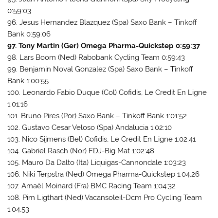
0:59:03
96. Jesus Hernandez Blazquez (Spa) Saxo Bank – Tinkoff
Bank 0:59:06
97. Tony Martin (Ger) Omega Pharma-Quickstep 0:59:37
98. Lars Boom (Ned) Rabobank Cycling Team 0:59:43
99. Benjamin Noval Gonzalez (Spa) Saxo Bank – Tinkoff
Bank 1:00:55
100. Leonardo Fabio Duque (Col) Cofidis, Le Credit En Ligne
1:01:16
101. Bruno Pires (Por) Saxo Bank – Tinkoff Bank 1:01:52
102. Gustavo Cesar Veloso (Spa) Andalucia 1:02:10
103. Nico Sijmens (Bel) Cofidis, Le Credit En Ligne 1:02:41
104. Gabriel Rasch (Nor) FDJ-Big Mat 1:02:48
105. Mauro Da Dalto (Ita) Liquigas-Cannondale 1:03:23
106. Niki Terpstra (Ned) Omega Pharma-Quickstep 1:04:26
107. Amaël Moinard (Fra) BMC Racing Team 1:04:32
108. Pim Ligthart (Ned) Vacansoleil-Dcm Pro Cycling Team
1:04:53