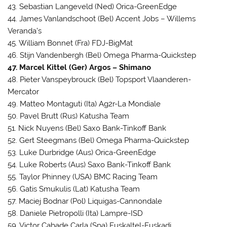
43. Sebastian Langeveld (Ned) Orica-GreenEdge
44. James Vanlandschoot (Bel) Accent Jobs – Willems
Veranda’s
45. William Bonnet (Fra) FDJ-BigMat
46. Stijn Vandenbergh (Bel) Omega Pharma-Quickstep
47. Marcel Kittel (Ger) Argos – Shimano
48. Pieter Vanspeybrouck (Bel) Topsport Vlaanderen-
Mercator
49. Matteo Montaguti (Ita) Ag2r-La Mondiale
50. Pavel Brutt (Rus) Katusha Team
51. Nick Nuyens (Bel) Saxo Bank-Tinkoff Bank
52. Gert Steegmans (Bel) Omega Pharma-Quickstep
53. Luke Durbridge (Aus) Orica-GreenEdge
54. Luke Roberts (Aus) Saxo Bank-Tinkoff Bank
55. Taylor Phinney (USA) BMC Racing Team
56. Gatis Smukulis (Lat) Katusha Team
57. Maciej Bodnar (Pol) Liquigas-Cannondale
58. Daniele Pietropolli (Ita) Lampre-ISD
59. Victor Cabade Carla (Spa) Euskaltel-Euskadi