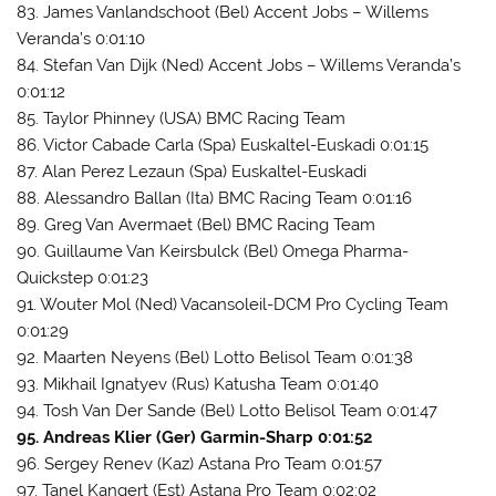
83. James Vanlandschoot (Bel) Accent Jobs – Willems
Veranda’s 0:01:10
84. Stefan Van Dijk (Ned) Accent Jobs – Willems Veranda’s
0:01:12
85. Taylor Phinney (USA) BMC Racing Team
86. Victor Cabade Carla (Spa) Euskaltel-Euskadi 0:01:15
87. Alan Perez Lezaun (Spa) Euskaltel-Euskadi
88. Alessandro Ballan (Ita) BMC Racing Team 0:01:16
89. Greg Van Avermaet (Bel) BMC Racing Team
90. Guillaume Van Keirsbulck (Bel) Omega Pharma-
Quickstep 0:01:23
91. Wouter Mol (Ned) Vacansoleil-DCM Pro Cycling Team
0:01:29
92. Maarten Neyens (Bel) Lotto Belisol Team 0:01:38
93. Mikhail Ignatyev (Rus) Katusha Team 0:01:40
94. Tosh Van Der Sande (Bel) Lotto Belisol Team 0:01:47
95. Andreas Klier (Ger) Garmin-Sharp 0:01:52
96. Sergey Renev (Kaz) Astana Pro Team 0:01:57
97. Tanel Kangert (Est) Astana Pro Team 0:02:02