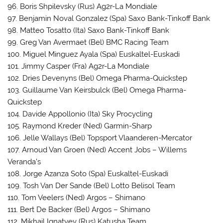
96. Boris Shpilevsky (Rus) Ag2r-La Mondiale
97. Benjamin Noval Gonzalez (Spa) Saxo Bank-Tinkoff Bank
98. Matteo Tosatto (Ita) Saxo Bank-Tinkoff Bank
99. Greg Van Avermaet (Bel) BMC Racing Team
100. Miguel Minguez Ayala (Spa) Euskaltel-Euskadi
101. Jimmy Casper (Fra) Ag2r-La Mondiale
102. Dries Devenyns (Bel) Omega Pharma-Quickstep
103. Guillaume Van Keirsbulck (Bel) Omega Pharma-
Quickstep
104. Davide Appollonio (Ita) Sky Procycling
105. Raymond Kreder (Ned) Garmin-Sharp
106. Jelle Wallays (Bel) Topsport Vlaanderen-Mercator
107. Arnoud Van Groen (Ned) Accent Jobs – Willems
Veranda’s
108. Jorge Azanza Soto (Spa) Euskaltel-Euskadi
109. Tosh Van Der Sande (Bel) Lotto Belisol Team
110. Tom Veelers (Ned) Argos – Shimano
111. Bert De Backer (Bel) Argos – Shimano
112. Mikhail Ignatyev (Rus) Katusha Team