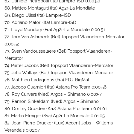
67. Daniele Pietropolli (Ita) Lampre-ISD 0:00:50
68. Matteo Montaguti (Ita) Ag2r-La Mondiale
69. Diego Ulissi (Ita) Lampre-ISD
70. Adriano Malori (Ita) Lampre-ISD
71. Lloyd Mondory (Fra) Ag2r-La Mondiale 0:00:51
72. Tom Van Asbroeck (Bel) Topsport Vlaanderen-Mercator
0:00:52
73. Sven Vandousselaere (Bel) Topsport Vlaanderen-
Mercator
74. Pieter Jacobs (Bel) Topsport Vlaanderen-Mercator
75. Jelle Wallays (Bel) Topsport Vlaanderen-Mercator
76. Matthieu Ladagnous (Fra) FDJ-BigMat
77. Jacopo Guarnieri (Ita) Astana Pro Team 0:00:56
78. Roy Curvers (Ned) Argos – Shimano 0:00:57
79. Ramon Sinkeldam (Ned) Argos – Shimano
80. Dmitriy Gruzdev (Kaz) Astana Pro Team 0:01:01
81. Martin Elmiger (Swi) Ag2r-La Mondiale 0:01:05
82. Jean-Pierre Drucker (Lux) Accent Jobs – Willems
Veranda’s 0:01:07