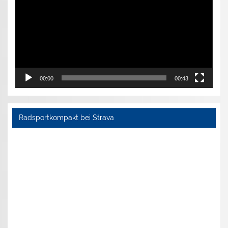
00:00
00:43
Radsportkompakt bei Strava