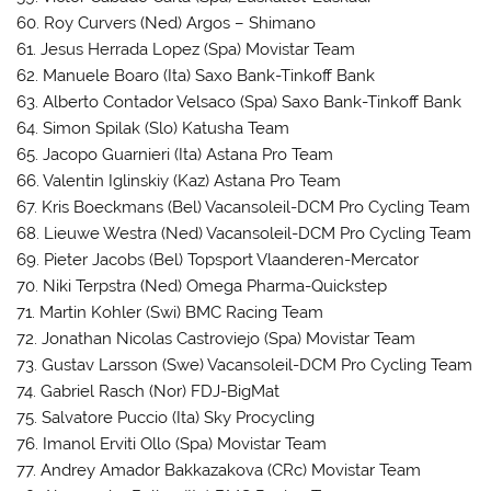
60. Roy Curvers (Ned) Argos – Shimano
61. Jesus Herrada Lopez (Spa) Movistar Team
62. Manuele Boaro (Ita) Saxo Bank-Tinkoff Bank
63. Alberto Contador Velsaco (Spa) Saxo Bank-Tinkoff Bank
64. Simon Spilak (Slo) Katusha Team
65. Jacopo Guarnieri (Ita) Astana Pro Team
66. Valentin Iglinskiy (Kaz) Astana Pro Team
67. Kris Boeckmans (Bel) Vacansoleil-DCM Pro Cycling Team
68. Lieuwe Westra (Ned) Vacansoleil-DCM Pro Cycling Team
69. Pieter Jacobs (Bel) Topsport Vlaanderen-Mercator
70. Niki Terpstra (Ned) Omega Pharma-Quickstep
71. Martin Kohler (Swi) BMC Racing Team
72. Jonathan Nicolas Castroviejo (Spa) Movistar Team
73. Gustav Larsson (Swe) Vacansoleil-DCM Pro Cycling Team
74. Gabriel Rasch (Nor) FDJ-BigMat
75. Salvatore Puccio (Ita) Sky Procycling
76. Imanol Erviti Ollo (Spa) Movistar Team
77. Andrey Amador Bakkazakova (CRc) Movistar Team