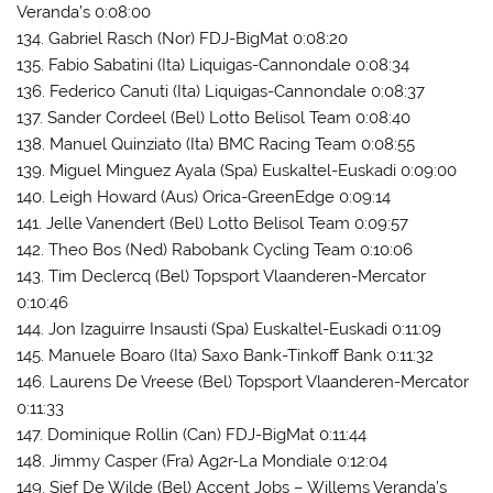
Veranda’s 0:08:00
134. Gabriel Rasch (Nor) FDJ-BigMat 0:08:20
135. Fabio Sabatini (Ita) Liquigas-Cannondale 0:08:34
136. Federico Canuti (Ita) Liquigas-Cannondale 0:08:37
137. Sander Cordeel (Bel) Lotto Belisol Team 0:08:40
138. Manuel Quinziato (Ita) BMC Racing Team 0:08:55
139. Miguel Minguez Ayala (Spa) Euskaltel-Euskadi 0:09:00
140. Leigh Howard (Aus) Orica-GreenEdge 0:09:14
141. Jelle Vanendert (Bel) Lotto Belisol Team 0:09:57
142. Theo Bos (Ned) Rabobank Cycling Team 0:10:06
143. Tim Declercq (Bel) Topsport Vlaanderen-Mercator
0:10:46
144. Jon Izaguirre Insausti (Spa) Euskaltel-Euskadi 0:11:09
145. Manuele Boaro (Ita) Saxo Bank-Tinkoff Bank 0:11:32
146. Laurens De Vreese (Bel) Topsport Vlaanderen-Mercator
0:11:33
147. Dominique Rollin (Can) FDJ-BigMat 0:11:44
148. Jimmy Casper (Fra) Ag2r-La Mondiale 0:12:04
149. Sjef De Wilde (Bel) Accent Jobs – Willems Veranda’s