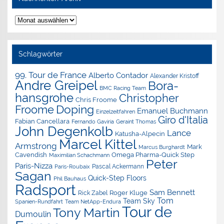
Nachrichten-
Archiv
Schlagwörter
99. Tour de France
Alberto Contador
Alexander Kristoff
Andre Greipel
Bora-
BMC Racing Team
hansgrohe
Christopher
Chris Froome
Doping
Froome
Emanuel Buchmann
Einzelzeitfahren
Giro d'Italia
Fabian Cancellara
Geraint Thomas
Fernando Gaviria
John Degenkolb
Lance
Katusha-Alpecin
Marcel Kittel
Armstrong
Mark
Marcus Burghardt
Cavendish
Omega Pharma-Quick Step
Maximilian Schachmann
Peter
Paris-Nizza
Pascal Ackermann
Paris-Roubaix
Sagan
Quick-Step Floors
Phil Bauhaus
Radsport
Sam Bennett
Roger Kluge
Rick Zabel
Tom
Team Sky
Spanien-Rundfahrt
Team NetApp-Endura
Tour de
Tony Martin
Dumoulin