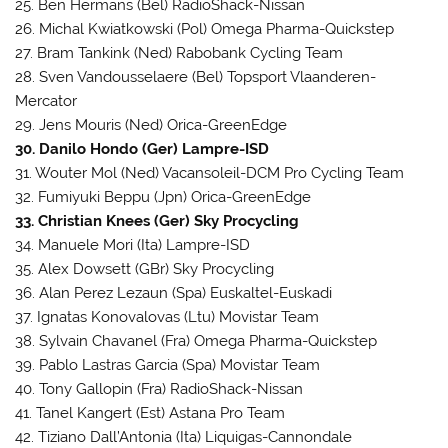
25. Ben Hermans (Bel) RadioShack-Nissan
26. Michal Kwiatkowski (Pol) Omega Pharma-Quickstep
27. Bram Tankink (Ned) Rabobank Cycling Team
28. Sven Vandousselaere (Bel) Topsport Vlaanderen-
Mercator
29. Jens Mouris (Ned) Orica-GreenEdge
30. Danilo Hondo (Ger) Lampre-ISD
31. Wouter Mol (Ned) Vacansoleil-DCM Pro Cycling Team
32. Fumiyuki Beppu (Jpn) Orica-GreenEdge
33. Christian Knees (Ger) Sky Procycling
34. Manuele Mori (Ita) Lampre-ISD
35. Alex Dowsett (GBr) Sky Procycling
36. Alan Perez Lezaun (Spa) Euskaltel-Euskadi
37. Ignatas Konovalovas (Ltu) Movistar Team
38. Sylvain Chavanel (Fra) Omega Pharma-Quickstep
39. Pablo Lastras Garcia (Spa) Movistar Team
40. Tony Gallopin (Fra) RadioShack-Nissan
41. Tanel Kangert (Est) Astana Pro Team
42. Tiziano Dall’Antonia (Ita) Liquigas-Cannondale