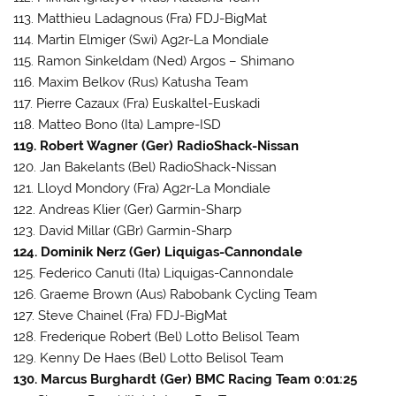
113. Matthieu Ladagnous (Fra) FDJ-BigMat
114. Martin Elmiger (Swi) Ag2r-La Mondiale
115. Ramon Sinkeldam (Ned) Argos – Shimano
116. Maxim Belkov (Rus) Katusha Team
117. Pierre Cazaux (Fra) Euskaltel-Euskadi
118. Matteo Bono (Ita) Lampre-ISD
119. Robert Wagner (Ger) RadioShack-Nissan
120. Jan Bakelants (Bel) RadioShack-Nissan
121. Lloyd Mondory (Fra) Ag2r-La Mondiale
122. Andreas Klier (Ger) Garmin-Sharp
123. David Millar (GBr) Garmin-Sharp
124. Dominik Nerz (Ger) Liquigas-Cannondale
125. Federico Canuti (Ita) Liquigas-Cannondale
126. Graeme Brown (Aus) Rabobank Cycling Team
127. Steve Chainel (Fra) FDJ-BigMat
128. Frederique Robert (Bel) Lotto Belisol Team
129. Kenny De Haes (Bel) Lotto Belisol Team
130. Marcus Burghardt (Ger) BMC Racing Team 0:01:25