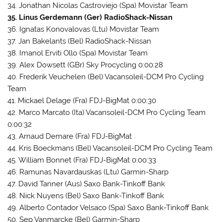
34. Jonathan Nicolas Castroviejo (Spa) Movistar Team
35. Linus Gerdemann (Ger) RadioShack-Nissan
36. Ignatas Konovalovas (Ltu) Movistar Team
37. Jan Bakelants (Bel) RadioShack-Nissan
38. Imanol Erviti Ollo (Spa) Movistar Team
39. Alex Dowsett (GBr) Sky Procycling 0:00:28
40. Frederik Veuchelen (Bel) Vacansoleil-DCM Pro Cycling
Team
41. Mickael Delage (Fra) FDJ-BigMat 0:00:30
42. Marco Marcato (Ita) Vacansoleil-DCM Pro Cycling Team
0:00:32
43. Arnaud Demare (Fra) FDJ-BigMat
44. Kris Boeckmans (Bel) Vacansoleil-DCM Pro Cycling Team
45. William Bonnet (Fra) FDJ-BigMat 0:00:33
46. Ramunas Navardauskas (Ltu) Garmin-Sharp
47. David Tanner (Aus) Saxo Bank-Tinkoff Bank
48. Nick Nuyens (Bel) Saxo Bank-Tinkoff Bank
49. Alberto Contador Velsaco (Spa) Saxo Bank-Tinkoff Bank
50. Sep Vanmarcke (Bel) Garmin-Sharp