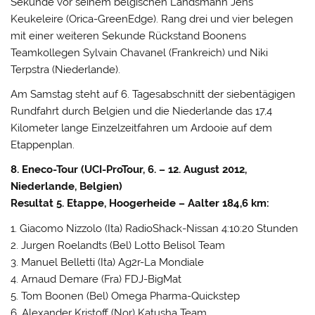
Sekunde vor seinem belgischen Landsmann Jens
Keukeleire (Orica-GreenEdge). Rang drei und vier belegen
mit einer weiteren Sekunde Rückstand Boonens
Teamkollegen Sylvain Chavanel (Frankreich) und Niki
Terpstra (Niederlande).
Am Samstag steht auf 6. Tagesabschnitt der siebentägigen
Rundfahrt durch Belgien und die Niederlande das 17,4
Kilometer lange Einzelzeitfahren um Ardooie auf dem
Etappenplan.
8. Eneco-Tour (UCI-ProTour, 6. – 12. August 2012,
Niederlande, Belgien)
Resultat 5. Etappe, Hoogerheide – Aalter 184,6 km:
1. Giacomo Nizzolo (Ita) RadioShack-Nissan 4:10:20 Stunden
2. Jurgen Roelandts (Bel) Lotto Belisol Team
3. Manuel Belletti (Ita) Ag2r-La Mondiale
4. Arnaud Demare (Fra) FDJ-BigMat
5. Tom Boonen (Bel) Omega Pharma-Quickstep
6. Alexander Kristoff (Nor) Katusha Team