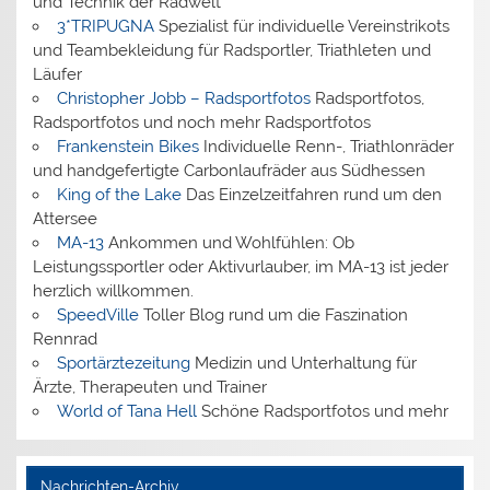
und Technik der Radwelt
3*TRIPUGNA
Spezialist für individuelle Vereinstrikots
und Teambekleidung für Radsportler, Triathleten und
Läufer
Christopher Jobb – Radsportfotos
Radsportfotos,
Radsportfotos und noch mehr Radsportfotos
Frankenstein Bikes
Individuelle Renn-, Triathlonräder
und handgefertigte Carbonlaufräder aus Südhessen
King of the Lake
Das Einzelzeitfahren rund um den
Attersee
MA-13
Ankommen und Wohlfühlen: Ob
Leistungssportler oder Aktivurlauber, im MA-13 ist jeder
herzlich willkommen.
SpeedVille
Toller Blog rund um die Faszination
Rennrad
Sportärztezeitung
Medizin und Unterhaltung für
Ärzte, Therapeuten und Trainer
World of Tana Hell
Schöne Radsportfotos und mehr
Nachrichten-Archiv