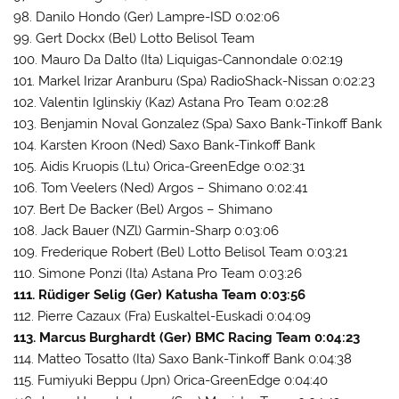
98. Danilo Hondo (Ger) Lampre-ISD 0:02:06
99. Gert Dockx (Bel) Lotto Belisol Team
100. Mauro Da Dalto (Ita) Liquigas-Cannondale 0:02:19
101. Markel Irizar Aranburu (Spa) RadioShack-Nissan 0:02:23
102. Valentin Iglinskiy (Kaz) Astana Pro Team 0:02:28
103. Benjamin Noval Gonzalez (Spa) Saxo Bank-Tinkoff Bank
104. Karsten Kroon (Ned) Saxo Bank-Tinkoff Bank
105. Aidis Kruopis (Ltu) Orica-GreenEdge 0:02:31
106. Tom Veelers (Ned) Argos – Shimano 0:02:41
107. Bert De Backer (Bel) Argos – Shimano
108. Jack Bauer (NZl) Garmin-Sharp 0:03:06
109. Frederique Robert (Bel) Lotto Belisol Team 0:03:21
110. Simone Ponzi (Ita) Astana Pro Team 0:03:26
111. Rüdiger Selig (Ger) Katusha Team 0:03:56
112. Pierre Cazaux (Fra) Euskaltel-Euskadi 0:04:09
113. Marcus Burghardt (Ger) BMC Racing Team 0:04:23
114. Matteo Tosatto (Ita) Saxo Bank-Tinkoff Bank 0:04:38
115. Fumiyuki Beppu (Jpn) Orica-GreenEdge 0:04:40