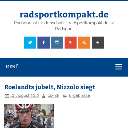
radsportkompakt.de
Radsport ist Leidenschaft – radsportkompakt.de ist
Radsport
MENÜ
Roelandts jubelt, Nizzolo siegt
10. August 2012
cs-rsk
Ergebnisse