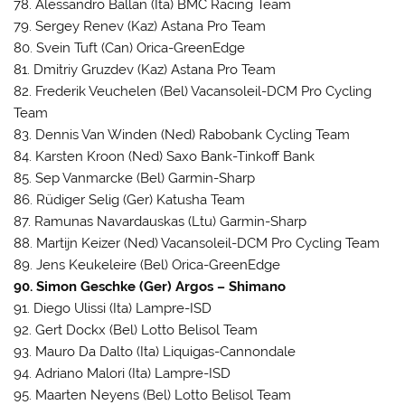
78. Alessandro Ballan (Ita) BMC Racing Team
79. Sergey Renev (Kaz) Astana Pro Team
80. Svein Tuft (Can) Orica-GreenEdge
81. Dmitriy Gruzdev (Kaz) Astana Pro Team
82. Frederik Veuchelen (Bel) Vacansoleil-DCM Pro Cycling
Team
83. Dennis Van Winden (Ned) Rabobank Cycling Team
84. Karsten Kroon (Ned) Saxo Bank-Tinkoff Bank
85. Sep Vanmarcke (Bel) Garmin-Sharp
86. Rüdiger Selig (Ger) Katusha Team
87. Ramunas Navardauskas (Ltu) Garmin-Sharp
88. Martijn Keizer (Ned) Vacansoleil-DCM Pro Cycling Team
89. Jens Keukeleire (Bel) Orica-GreenEdge
90. Simon Geschke (Ger) Argos – Shimano
91. Diego Ulissi (Ita) Lampre-ISD
92. Gert Dockx (Bel) Lotto Belisol Team
93. Mauro Da Dalto (Ita) Liquigas-Cannondale
94. Adriano Malori (Ita) Lampre-ISD
95. Maarten Neyens (Bel) Lotto Belisol Team