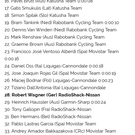
16. Pavel Brutt (Rus) Katusha Team 0:00:08
17. Gatis Smukulis (Lat) Katusha Team
18. Simon Spilak (Slo) Katusha Team
19. Bram Tankink (Ned) Rabobank Cycling Team 0:00:10
20. Dennis Van Winden (Ned) Rabobank Cycling Team
21. Mark Renshaw (Aus) Rabobank Cycling Team
22. Graeme Brown (Aus) Rabobank Cycling Team
23. Francisco José Ventoso Alberdi (Spa) Movistar Team
0:00:16
24. Daniel Oss (Ita) Liquigas-Cannondale 0:00:18
25. Jose Joaquin Rojas Gil (Spa) Movistar Team 0:00:19
26. Maciej Bodnar (Pol) Liquigas-Cannondale 0:00:23
27. Tiziano Dall’Antonia (Ita) Liquigas-Cannondale
28. Robert Wagner (Ger) RadioShack-Nissan
29. Heinrich Haussler (Aus) Garmin-Sharp 0:00:24
30. Tony Gallopin (Fra) RadioShack-Nissan
31. Ben Hermans (Bel) RadioShack-Nissan
32. Pablo Lastras Garcia (Spa) Movistar Team
33. Andrey Amador Bakkazakova (CRc) Movistar Team