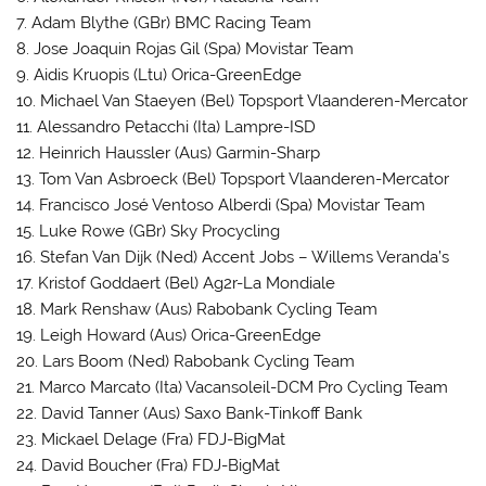
7. Adam Blythe (GBr) BMC Racing Team
8. Jose Joaquin Rojas Gil (Spa) Movistar Team
9. Aidis Kruopis (Ltu) Orica-GreenEdge
10. Michael Van Staeyen (Bel) Topsport Vlaanderen-Mercator
11. Alessandro Petacchi (Ita) Lampre-ISD
12. Heinrich Haussler (Aus) Garmin-Sharp
13. Tom Van Asbroeck (Bel) Topsport Vlaanderen-Mercator
14. Francisco José Ventoso Alberdi (Spa) Movistar Team
15. Luke Rowe (GBr) Sky Procycling
16. Stefan Van Dijk (Ned) Accent Jobs – Willems Veranda’s
17. Kristof Goddaert (Bel) Ag2r-La Mondiale
18. Mark Renshaw (Aus) Rabobank Cycling Team
19. Leigh Howard (Aus) Orica-GreenEdge
20. Lars Boom (Ned) Rabobank Cycling Team
21. Marco Marcato (Ita) Vacansoleil-DCM Pro Cycling Team
22. David Tanner (Aus) Saxo Bank-Tinkoff Bank
23. Mickael Delage (Fra) FDJ-BigMat
24. David Boucher (Fra) FDJ-BigMat