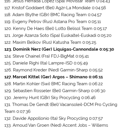
116. Jesus Herrada Lopez (Spa) Movistar Team 0:04:43
117. Kristof Goddaert (Bel) Ag2r-La Mondiale 0:04:56
118. Adam Blythe (GBr) BMC Racing Team 0:04:57
119. Evgeny Petrov (Rus) Astana Pro Team 0:05:11
120. Kenny De Haes (Bel) Lotto Belisol Team 0:05:17
121. Jorge Azanza Soto (Spa) Euskaltel-Euskadi 0:05:20
122. Maxim Belkov (Rus) Katusha Team 0:05:25
123. Dominik Nerz (Ger) Liquigas-Cannondale 0:05:30
124. Steve Chainel (Fra) FDJ-BigMat 0:05:41
125. Daniele Righi (Ita) Lampre-ISD 0:05:49
126. Raymond Kreder (Ned) Garmin-Sharp 0:05:52
127. Marcel Kittel (Ger) Argos – Shimano 0:06:11
128. Martin Kohler (Swi) BMC Racing Team 0:06:22
129. Sébastien Rosseler (Bel) Garmin-Sharp 0:06:30
130. Jeremy Hunt (GBr) Sky Procycling 0:06:46
131. Thomas De Gendt (Bel) Vacansoleil-DCM Pro Cycling
Team 0:07:36
132. Davide Appollonio (Ita) Sky Procycling 0:07:57
133. Arnoud Van Groen (Ned) Accent Jobs – Willems