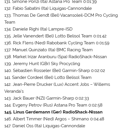
131. Simone Ponzi (Ita) Astana Pro Team 0:01:39
132. Fabio Sabatini (Ita) Liquigas-Cannondale
133. Thomas De Gendt (Bel) Vacansoleil-DCM Pro Cycling
Team
134. Daniele Righi (Ita) Lampre-ISD
135. Jelle Vanendert (Bel) Lotto Belisol Team 0:01:42
136. Rick Flens (Ned) Rabobank Cycling Team 0:01:59
137. Manuel Quinziato (Ita) BMC Racing Team
138. Markel Irizar Aranburu (Spa) RadioShack-Nissan
139. Jeremy Hunt (GBr) Sky Procycling
140. Sébastien Rosseler (Bel) Garmin-Sharp 0:02:02
141. Sander Cordeel (Bel) Lotto Belisol Team
142. Jean-Pierre Drucker (Lux) Accent Jobs – Willems
Veranda’s
143. Jack Bauer (NZl) Garmin-Sharp 0:02:33
144. Evgeny Petrov (Rus) Astana Pro Team 0:02:58
145. Linus Gerdemann (Ger) RadioShack-Nissan
146. Albert Timmer (Ned) Argos – Shimano 0:04:48
147. Daniel Oss (Ita) Liquigas-Cannondale