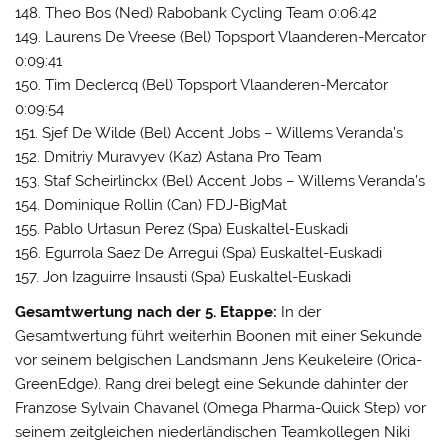
148. Theo Bos (Ned) Rabobank Cycling Team 0:06:42
149. Laurens De Vreese (Bel) Topsport Vlaanderen-Mercator
0:09:41
150. Tim Declercq (Bel) Topsport Vlaanderen-Mercator
0:09:54
151. Sjef De Wilde (Bel) Accent Jobs – Willems Veranda’s
152. Dmitriy Muravyev (Kaz) Astana Pro Team
153. Staf Scheirlinckx (Bel) Accent Jobs – Willems Veranda’s
154. Dominique Rollin (Can) FDJ-BigMat
155. Pablo Urtasun Perez (Spa) Euskaltel-Euskadi
156. Egurrola Saez De Arregui (Spa) Euskaltel-Euskadi
157. Jon Izaguirre Insausti (Spa) Euskaltel-Euskadi
Gesamtwertung nach der 5. Etappe:
In der
Gesamtwertung führt weiterhin Boonen mit einer Sekunde
vor seinem belgischen Landsmann Jens Keukeleire (Orica-
GreenEdge). Rang drei belegt eine Sekunde dahinter der
Franzose Sylvain Chavanel (Omega Pharma-Quick Step) vor
seinem zeitgleichen niederländischen Teamkollegen Niki