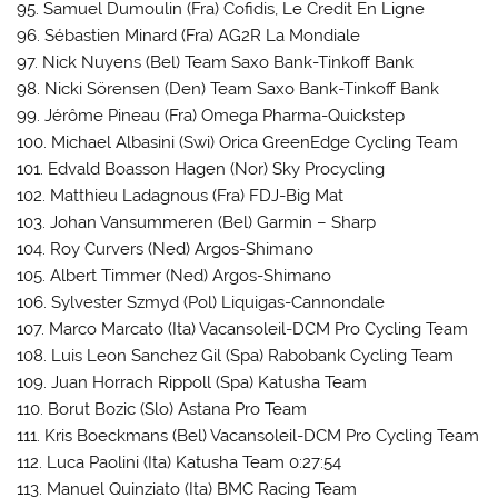
95. Samuel Dumoulin (Fra) Cofidis, Le Credit En Ligne
96. Sébastien Minard (Fra) AG2R La Mondiale
97. Nick Nuyens (Bel) Team Saxo Bank-Tinkoff Bank
98. Nicki Sörensen (Den) Team Saxo Bank-Tinkoff Bank
99. Jérôme Pineau (Fra) Omega Pharma-Quickstep
100. Michael Albasini (Swi) Orica GreenEdge Cycling Team
101. Edvald Boasson Hagen (Nor) Sky Procycling
102. Matthieu Ladagnous (Fra) FDJ-Big Mat
103. Johan Vansummeren (Bel) Garmin – Sharp
104. Roy Curvers (Ned) Argos-Shimano
105. Albert Timmer (Ned) Argos-Shimano
106. Sylvester Szmyd (Pol) Liquigas-Cannondale
107. Marco Marcato (Ita) Vacansoleil-DCM Pro Cycling Team
108. Luis Leon Sanchez Gil (Spa) Rabobank Cycling Team
109. Juan Horrach Rippoll (Spa) Katusha Team
110. Borut Bozic (Slo) Astana Pro Team
111. Kris Boeckmans (Bel) Vacansoleil-DCM Pro Cycling Team
112. Luca Paolini (Ita) Katusha Team 0:27:54
113. Manuel Quinziato (Ita) BMC Racing Team