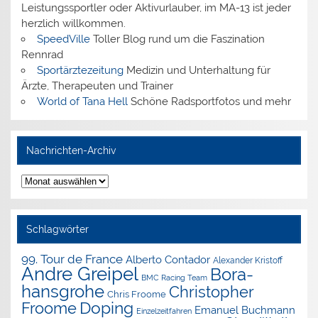
Leistungssportler oder Aktivurlauber, im MA-13 ist jeder
herzlich willkommen.
SpeedVille
Toller Blog rund um die Faszination
Rennrad
Sportärztezeitung
Medizin und Unterhaltung für
Ärzte, Therapeuten und Trainer
World of Tana Hell
Schöne Radsportfotos und mehr
Nachrichten-Archiv
Nachrichten-
Archiv
Schlagwörter
99. Tour de France
Alberto Contador
Alexander Kristoff
Andre Greipel
Bora-
BMC Racing Team
hansgrohe
Christopher
Chris Froome
Doping
Froome
Emanuel Buchmann
Einzelzeitfahren