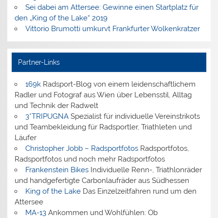
Sei dabei am Attersee: Gewinne einen Startplatz für
den „King of the Lake“ 2019
Vittorio Brumotti umkurvt Frankfurter Wolkenkratzer
Partner-Links
169k
Radsport-Blog von einem leidenschaftlichem
Radler und Fotograf aus Wien über Lebensstil, Alltag
und Technik der Radwelt
3*TRIPUGNA
Spezialist für individuelle Vereinstrikots
und Teambekleidung für Radsportler, Triathleten und
Läufer
Christopher Jobb – Radsportfotos
Radsportfotos,
Radsportfotos und noch mehr Radsportfotos
Frankenstein Bikes
Individuelle Renn-, Triathlonräder
und handgefertigte Carbonlaufräder aus Südhessen
King of the Lake
Das Einzelzeitfahren rund um den
Attersee
MA-13
Ankommen und Wohlfühlen: Ob