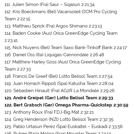
111. Julien Simon (Fra) Saur – Sojasun 2:21:34
112. Kris Boeckmans (Bel) Vacansoleil-DCM Pro Cycling
Team 2:22:15
113. Matthieu Sprick (Fra) Argos-Shimano 2:23:13
114. Baden Cooke (Aus) Orica GreenEdge Cycling Team
2:23:41
115. Nick Nuyens (Bel) Team Saxo Bank-Tinkoff Bank 2:24:17
116. Daniel Oss (Ita) Liquigas-Cannondale 2:26:48
117. Matthew Harley Goss (Aus) Orica GreenEdge Cycling
Team 2:27:33
118. Francis De Greef (Bel) Lotto Belisol Team 2:27:54
119. Juan Horrach Rippoll (Spa) Katusha Team 2:28:04
120. Sébastien Hinault (Fra) AG2R La Mondiale 2:29:26
121. André Greipel (Ger) Lotto Belisol Team 2:29:33
122. Bert Grabsch (Ger) Omega Pharma-Quickstep 2:30:59
123. Anthony Roux (Fra) FDJ-Big Mat 2:32:21
124. Greg Henderson (NZl) Lotto Belisol Team 2:32:35
125. Pablo Urtasun Perez (Spa) Euskaltel – Euskadi 2:33:56
126. Ruben Plaza Molina (Spa) Movistar Team 2:34:12