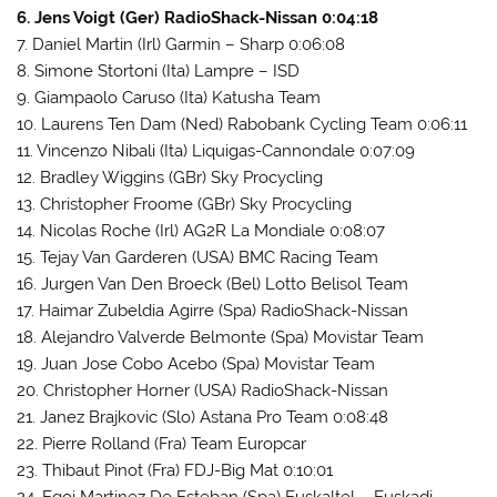
6. Jens Voigt (Ger) RadioShack-Nissan 0:04:18
7. Daniel Martin (Irl) Garmin – Sharp 0:06:08
8. Simone Stortoni (Ita) Lampre – ISD
9. Giampaolo Caruso (Ita) Katusha Team
10. Laurens Ten Dam (Ned) Rabobank Cycling Team 0:06:11
11. Vincenzo Nibali (Ita) Liquigas-Cannondale 0:07:09
12. Bradley Wiggins (GBr) Sky Procycling
13. Christopher Froome (GBr) Sky Procycling
14. Nicolas Roche (Irl) AG2R La Mondiale 0:08:07
15. Tejay Van Garderen (USA) BMC Racing Team
16. Jurgen Van Den Broeck (Bel) Lotto Belisol Team
17. Haimar Zubeldia Agirre (Spa) RadioShack-Nissan
18. Alejandro Valverde Belmonte (Spa) Movistar Team
19. Juan Jose Cobo Acebo (Spa) Movistar Team
20. Christopher Horner (USA) RadioShack-Nissan
21. Janez Brajkovic (Slo) Astana Pro Team 0:08:48
22. Pierre Rolland (Fra) Team Europcar
23. Thibaut Pinot (Fra) FDJ-Big Mat 0:10:01