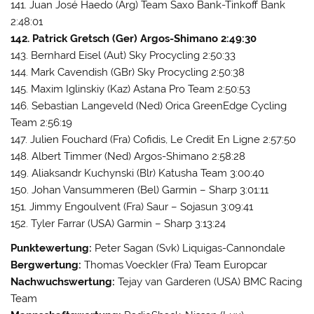
141. Juan José Haedo (Arg) Team Saxo Bank-Tinkoff Bank
2:48:01
142. Patrick Gretsch (Ger) Argos-Shimano 2:49:30
143. Bernhard Eisel (Aut) Sky Procycling 2:50:33
144. Mark Cavendish (GBr) Sky Procycling 2:50:38
145. Maxim Iglinskiy (Kaz) Astana Pro Team 2:50:53
146. Sebastian Langeveld (Ned) Orica GreenEdge Cycling
Team 2:56:19
147. Julien Fouchard (Fra) Cofidis, Le Credit En Ligne 2:57:50
148. Albert Timmer (Ned) Argos-Shimano 2:58:28
149. Aliaksandr Kuchynski (Blr) Katusha Team 3:00:40
150. Johan Vansummeren (Bel) Garmin – Sharp 3:01:11
151. Jimmy Engoulvent (Fra) Saur – Sojasun 3:09:41
152. Tyler Farrar (USA) Garmin – Sharp 3:13:24
Punktewertung:
Peter Sagan (Svk) Liquigas-Cannondale
Bergwertung:
Thomas Voeckler (Fra) Team Europcar
Nachwuchswertung:
Tejay van Garderen (USA) BMC Racing
Team