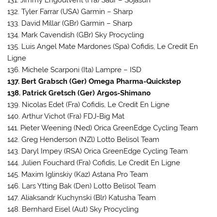
131. Jimmy Engoulvent (Fra) Saur – Sojasun
132. Tyler Farrar (USA) Garmin – Sharp
133. David Millar (GBr) Garmin – Sharp
134. Mark Cavendish (GBr) Sky Procycling
135. Luis Angel Mate Mardones (Spa) Cofidis, Le Credit En
Ligne
136. Michele Scarponi (Ita) Lampre – ISD
137. Bert Grabsch (Ger) Omega Pharma-Quickstep
138. Patrick Gretsch (Ger) Argos-Shimano
139. Nicolas Edet (Fra) Cofidis, Le Credit En Ligne
140. Arthur Vichot (Fra) FDJ-Big Mat
141. Pieter Weening (Ned) Orica GreenEdge Cycling Team
142. Greg Henderson (NZl) Lotto Belisol Team
143. Daryl Impey (RSA) Orica GreenEdge Cycling Team
144. Julien Fouchard (Fra) Cofidis, Le Credit En Ligne
145. Maxim Iglinskiy (Kaz) Astana Pro Team
146. Lars Ytting Bak (Den) Lotto Belisol Team
147. Aliaksandr Kuchynski (Blr) Katusha Team
148. Bernhard Eisel (Aut) Sky Procycling