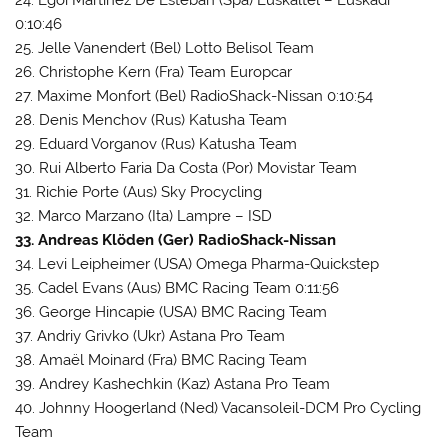
24. Egoi Martinez De Esteban (Spa) Euskaltel – Euskadi
0:10:46
25. Jelle Vanendert (Bel) Lotto Belisol Team
26. Christophe Kern (Fra) Team Europcar
27. Maxime Monfort (Bel) RadioShack-Nissan 0:10:54
28. Denis Menchov (Rus) Katusha Team
29. Eduard Vorganov (Rus) Katusha Team
30. Rui Alberto Faria Da Costa (Por) Movistar Team
31. Richie Porte (Aus) Sky Procycling
32. Marco Marzano (Ita) Lampre – ISD
33. Andreas Klöden (Ger) RadioShack-Nissan
34. Levi Leipheimer (USA) Omega Pharma-Quickstep
35. Cadel Evans (Aus) BMC Racing Team 0:11:56
36. George Hincapie (USA) BMC Racing Team
37. Andriy Grivko (Ukr) Astana Pro Team
38. Amaël Moinard (Fra) BMC Racing Team
39. Andrey Kashechkin (Kaz) Astana Pro Team
40. Johnny Hoogerland (Ned) Vacansoleil-DCM Pro Cycling
Team