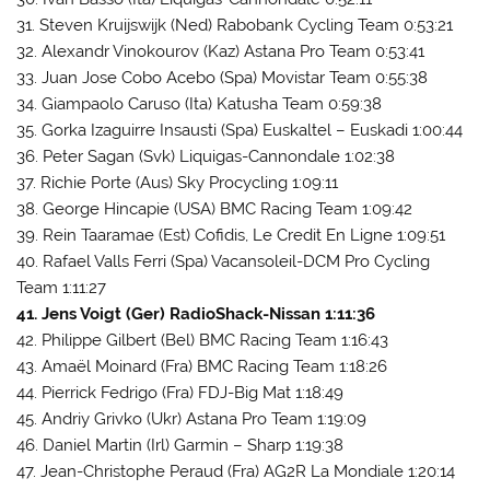
31. Steven Kruijswijk (Ned) Rabobank Cycling Team 0:53:21
32. Alexandr Vinokourov (Kaz) Astana Pro Team 0:53:41
33. Juan Jose Cobo Acebo (Spa) Movistar Team 0:55:38
34. Giampaolo Caruso (Ita) Katusha Team 0:59:38
35. Gorka Izaguirre Insausti (Spa) Euskaltel – Euskadi 1:00:44
36. Peter Sagan (Svk) Liquigas-Cannondale 1:02:38
37. Richie Porte (Aus) Sky Procycling 1:09:11
38. George Hincapie (USA) BMC Racing Team 1:09:42
39. Rein Taaramae (Est) Cofidis, Le Credit En Ligne 1:09:51
40. Rafael Valls Ferri (Spa) Vacansoleil-DCM Pro Cycling
Team 1:11:27
41. Jens Voigt (Ger) RadioShack-Nissan 1:11:36
42. Philippe Gilbert (Bel) BMC Racing Team 1:16:43
43. Amaël Moinard (Fra) BMC Racing Team 1:18:26
44. Pierrick Fedrigo (Fra) FDJ-Big Mat 1:18:49
45. Andriy Grivko (Ukr) Astana Pro Team 1:19:09
46. Daniel Martin (Irl) Garmin – Sharp 1:19:38
47. Jean-Christophe Peraud (Fra) AG2R La Mondiale 1:20:14