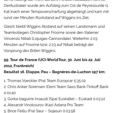
DerAustralier wurde am Aufsteig zum Col de Peyresourde (1.
Kat.)nach einer Tempoverschärfung abgehängt und kam mit
rund vier Minuten Rückstand auf Wiggins ins Ziel.
Gleich bleibt Wiggins Abstand auf seinen Landsmann und
Teamkollegen Christopher Froome sowie den Italiener
Vincenzo Nibali (Liquigas-Cannondale). Weiterhin 2:03
Minuten auf Froome bzw. 2:23 auf Nibali beträgt der
Vorsprung des Briten Wiggins.
99. Tour de France (UCI-WorldTour, 30. Juni bis 22. Juli
2012, Frankreich)
Resultat 16. Etappe, Pau – Bagnères-de-Luchon 197 km:
1. Thomas Voeckler (Fra) Team Europcar 5:35:02
2. Chris Anker Sörensen (Den) Team Saxo Bank-Tinkoff Bank
0:01:40
3. Gorka Izaguirre Insausti (Spa) Euskaltel – Euskadi 0:03:22
4. Alexandr Vinokourov (Kaz) Astana Pro Team
5. Brice Feillu (Fra) Saur – Sojasun 0:03:58