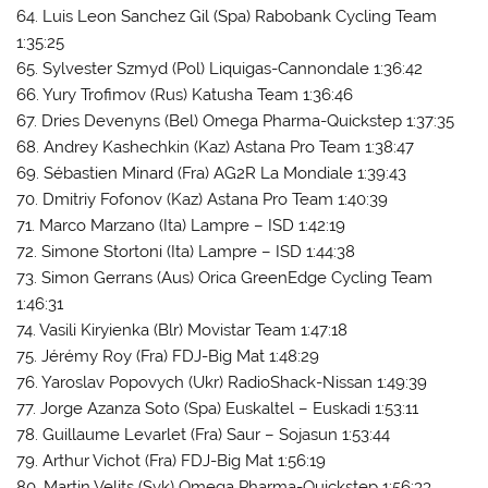
64. Luis Leon Sanchez Gil (Spa) Rabobank Cycling Team
1:35:25
65. Sylvester Szmyd (Pol) Liquigas-Cannondale 1:36:42
66. Yury Trofimov (Rus) Katusha Team 1:36:46
67. Dries Devenyns (Bel) Omega Pharma-Quickstep 1:37:35
68. Andrey Kashechkin (Kaz) Astana Pro Team 1:38:47
69. Sébastien Minard (Fra) AG2R La Mondiale 1:39:43
70. Dmitriy Fofonov (Kaz) Astana Pro Team 1:40:39
71. Marco Marzano (Ita) Lampre – ISD 1:42:19
72. Simone Stortoni (Ita) Lampre – ISD 1:44:38
73. Simon Gerrans (Aus) Orica GreenEdge Cycling Team
1:46:31
74. Vasili Kiryienka (Blr) Movistar Team 1:47:18
75. Jérémy Roy (Fra) FDJ-Big Mat 1:48:29
76. Yaroslav Popovych (Ukr) RadioShack-Nissan 1:49:39
77. Jorge Azanza Soto (Spa) Euskaltel – Euskadi 1:53:11
78. Guillaume Levarlet (Fra) Saur – Sojasun 1:53:44
79. Arthur Vichot (Fra) FDJ-Big Mat 1:56:19
80. Martin Velits (Svk) Omega Pharma-Quickstep 1:56:33