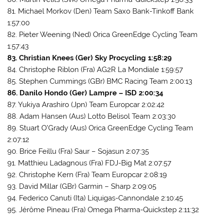
81. Michael Morkov (Den) Team Saxo Bank-Tinkoff Bank
1:57:00
82. Pieter Weening (Ned) Orica GreenEdge Cycling Team
1:57:43
83. Christian Knees (Ger) Sky Procycling 1:58:29
84. Christophe Riblon (Fra) AG2R La Mondiale 1:59:57
85. Stephen Cummings (GBr) BMC Racing Team 2:00:13
86. Danilo Hondo (Ger) Lampre – ISD 2:00:34
87. Yukiya Arashiro (Jpn) Team Europcar 2:02:42
88. Adam Hansen (Aus) Lotto Belisol Team 2:03:30
89. Stuart O’Grady (Aus) Orica GreenEdge Cycling Team
2:07:12
90. Brice Feillu (Fra) Saur – Sojasun 2:07:35
91. Matthieu Ladagnous (Fra) FDJ-Big Mat 2:07:57
92. Christophe Kern (Fra) Team Europcar 2:08:19
93. David Millar (GBr) Garmin – Sharp 2:09:05
94. Federico Canuti (Ita) Liquigas-Cannondale 2:10:45
95. Jérôme Pineau (Fra) Omega Pharma-Quickstep 2:11:32