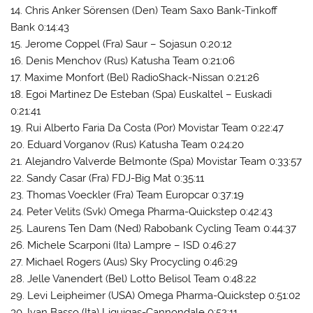
14. Chris Anker Sörensen (Den) Team Saxo Bank-Tinkoff
Bank 0:14:43
15. Jerome Coppel (Fra) Saur – Sojasun 0:20:12
16. Denis Menchov (Rus) Katusha Team 0:21:06
17. Maxime Monfort (Bel) RadioShack-Nissan 0:21:26
18. Egoi Martinez De Esteban (Spa) Euskaltel – Euskadi
0:21:41
19. Rui Alberto Faria Da Costa (Por) Movistar Team 0:22:47
20. Eduard Vorganov (Rus) Katusha Team 0:24:20
21. Alejandro Valverde Belmonte (Spa) Movistar Team 0:33:57
22. Sandy Casar (Fra) FDJ-Big Mat 0:35:11
23. Thomas Voeckler (Fra) Team Europcar 0:37:19
24. Peter Velits (Svk) Omega Pharma-Quickstep 0:42:43
25. Laurens Ten Dam (Ned) Rabobank Cycling Team 0:44:37
26. Michele Scarponi (Ita) Lampre – ISD 0:46:27
27. Michael Rogers (Aus) Sky Procycling 0:46:29
28. Jelle Vanendert (Bel) Lotto Belisol Team 0:48:22
29. Levi Leipheimer (USA) Omega Pharma-Quickstep 0:51:02
30. Ivan Basso (Ita) Liquigas-Cannondale 0:52:11