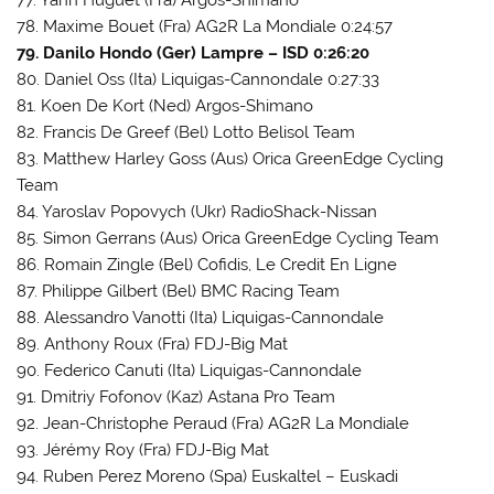
77. Yann Huguet (Fra) Argos-Shimano
78. Maxime Bouet (Fra) AG2R La Mondiale 0:24:57
79. Danilo Hondo (Ger) Lampre – ISD 0:26:20
80. Daniel Oss (Ita) Liquigas-Cannondale 0:27:33
81. Koen De Kort (Ned) Argos-Shimano
82. Francis De Greef (Bel) Lotto Belisol Team
83. Matthew Harley Goss (Aus) Orica GreenEdge Cycling
Team
84. Yaroslav Popovych (Ukr) RadioShack-Nissan
85. Simon Gerrans (Aus) Orica GreenEdge Cycling Team
86. Romain Zingle (Bel) Cofidis, Le Credit En Ligne
87. Philippe Gilbert (Bel) BMC Racing Team
88. Alessandro Vanotti (Ita) Liquigas-Cannondale
89. Anthony Roux (Fra) FDJ-Big Mat
90. Federico Canuti (Ita) Liquigas-Cannondale
91. Dmitriy Fofonov (Kaz) Astana Pro Team
92. Jean-Christophe Peraud (Fra) AG2R La Mondiale
93. Jérémy Roy (Fra) FDJ-Big Mat
94. Ruben Perez Moreno (Spa) Euskaltel – Euskadi