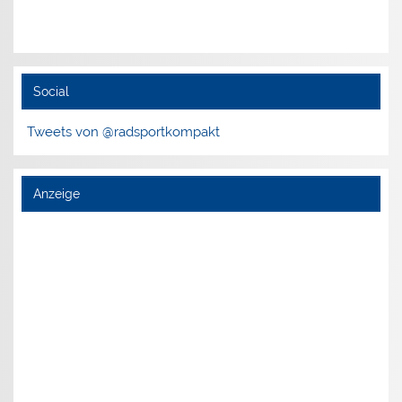
Social
Tweets von @radsportkompakt
Anzeige