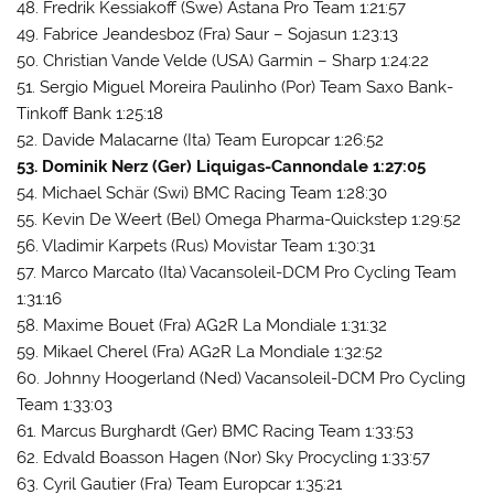
48. Fredrik Kessiakoff (Swe) Astana Pro Team 1:21:57
49. Fabrice Jeandesboz (Fra) Saur – Sojasun 1:23:13
50. Christian Vande Velde (USA) Garmin – Sharp 1:24:22
51. Sergio Miguel Moreira Paulinho (Por) Team Saxo Bank-
Tinkoff Bank 1:25:18
52. Davide Malacarne (Ita) Team Europcar 1:26:52
53. Dominik Nerz (Ger) Liquigas-Cannondale 1:27:05
54. Michael Schär (Swi) BMC Racing Team 1:28:30
55. Kevin De Weert (Bel) Omega Pharma-Quickstep 1:29:52
56. Vladimir Karpets (Rus) Movistar Team 1:30:31
57. Marco Marcato (Ita) Vacansoleil-DCM Pro Cycling Team
1:31:16
58. Maxime Bouet (Fra) AG2R La Mondiale 1:31:32
59. Mikael Cherel (Fra) AG2R La Mondiale 1:32:52
60. Johnny Hoogerland (Ned) Vacansoleil-DCM Pro Cycling
Team 1:33:03
61. Marcus Burghardt (Ger) BMC Racing Team 1:33:53
62. Edvald Boasson Hagen (Nor) Sky Procycling 1:33:57
63. Cyril Gautier (Fra) Team Europcar 1:35:21