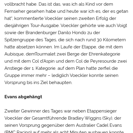
vollbracht habe. Das ist das, was ich als Kind vor dem
Fernseher gesehen habe und heute war ich es, der es getan
hat“, kommentierte Voeckler seinen zweiten Erfolg der
diesjährigen Tour-Ausgabe. Voeckler gehörte wie auch Voigt
sowie der Brandenburger Danilo Hondo zu der
Spitzengruppe des Tages, die sich nach rund 30 Kilometern
hatte absetzen können. Im Laufe der Etappe, die mit dem
Aubisque, demTourmalet zwei Berge der Ehrenkategorie
und mit dem Col d’Aspin und dem Col de Peyresourde zwei
Anstiege der 1. Kategorie. auf dem Plan hatte zerfiel die
Gruppe immer mehr – lediglich Voeckler konnte seinen
Vorsprung bis ins Ziel behaupten.
Evans abgehängt
Zweiter Gewinner des Tages war neben Etappensieger
Voeckler der Gesamtführende Bradley Wiggins (Sky), der
seinen Vorsprung gegenüber dem Australier Cadel Evans
(BMC Racing) auf mehr als acht Minuten ausbauen konnte.