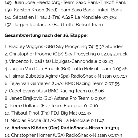
149. Juan José Haedo (Arg) Team Saxo Bank-Tinkoff Bank
150. Karsten Kroon (Ned) Team Saxo Bank-Tinkoff Bank
151. Sébastien Hinault (Fra) AG2R La Mondiale 0:33:52
152. Jurgen Roelandts (Bel) Lotto Belisol Team
Gesamtwertung nach der 16. Etappe:
1. Bradley Wiggins (GBr) Sky Procycling 74:15:32 Stunden
2. Christopher Froome (GBr) Sky Procycling 0:02:05 zurück
3. Vincenzo Nibali (Ita) Liquigas-Cannondale 0:02:23
4. Jurgen Van Den Broeck (Bel) Lotto Belisol Team 0:05:46
5. Haimar Zubeldia Agirre (Spa) RadioShack-Nissan 0:07:13
6. Tejay Van Garderen (USA) BMC Racing Team 0:07:55
7. Cadel Evans (Aus) BMC Racing Team 0:08:06
8. Janez Brajkovic (Slo) Astana Pro Team 0:09:09
9. Pierre Rolland (Fra) Team Europcar 0:10:10
10. Thibaut Pinot (Fra) FDJ-Big Mat 0:11:43
11. Nicolas Roche (Irl) AG2R La Mondiale 0:11:47
12. Andreas Klöden (Ger) RadioShack-Nissan 0:13:14
13. Christopher Horner (USA) RadioShack-Nissan 0:13:39