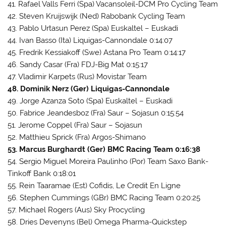
41. Rafael Valls Ferri (Spa) Vacansoleil-DCM Pro Cycling Team
42. Steven Kruijswijk (Ned) Rabobank Cycling Team
43. Pablo Urtasun Perez (Spa) Euskaltel – Euskadi
44. Ivan Basso (Ita) Liquigas-Cannondale 0:14:07
45. Fredrik Kessiakoff (Swe) Astana Pro Team 0:14:17
46. Sandy Casar (Fra) FDJ-Big Mat 0:15:17
47. Vladimir Karpets (Rus) Movistar Team
48. Dominik Nerz (Ger) Liquigas-Cannondale
49. Jorge Azanza Soto (Spa) Euskaltel – Euskadi
50. Fabrice Jeandesboz (Fra) Saur – Sojasun 0:15:54
51. Jerome Coppel (Fra) Saur – Sojasun
52. Matthieu Sprick (Fra) Argos-Shimano
53. Marcus Burghardt (Ger) BMC Racing Team 0:16:38
54. Sergio Miguel Moreira Paulinho (Por) Team Saxo Bank-
Tinkoff Bank 0:18:01
55. Rein Taaramae (Est) Cofidis, Le Credit En Ligne
56. Stephen Cummings (GBr) BMC Racing Team 0:20:25
57. Michael Rogers (Aus) Sky Procycling
58. Dries Devenyns (Bel) Omega Pharma-Quickstep