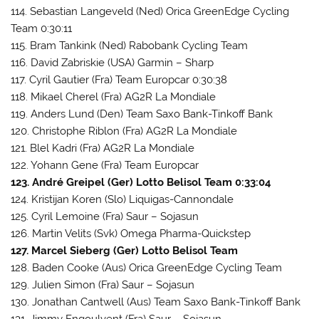
114. Sebastian Langeveld (Ned) Orica GreenEdge Cycling
Team 0:30:11
115. Bram Tankink (Ned) Rabobank Cycling Team
116. David Zabriskie (USA) Garmin – Sharp
117. Cyril Gautier (Fra) Team Europcar 0:30:38
118. Mikael Cherel (Fra) AG2R La Mondiale
119. Anders Lund (Den) Team Saxo Bank-Tinkoff Bank
120. Christophe Riblon (Fra) AG2R La Mondiale
121. Blel Kadri (Fra) AG2R La Mondiale
122. Yohann Gene (Fra) Team Europcar
123. André Greipel (Ger) Lotto Belisol Team 0:33:04
124. Kristijan Koren (Slo) Liquigas-Cannondale
125. Cyril Lemoine (Fra) Saur – Sojasun
126. Martin Velits (Svk) Omega Pharma-Quickstep
127. Marcel Sieberg (Ger) Lotto Belisol Team
128. Baden Cooke (Aus) Orica GreenEdge Cycling Team
129. Julien Simon (Fra) Saur – Sojasun
130. Jonathan Cantwell (Aus) Team Saxo Bank-Tinkoff Bank