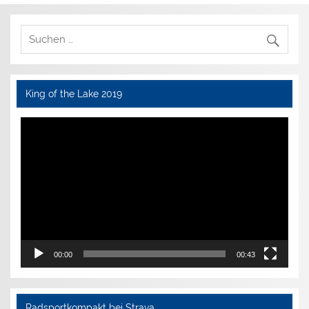
King of the Lake 2019
Video-
Player
00:00
00:43
Radsportkompakt bei Strava