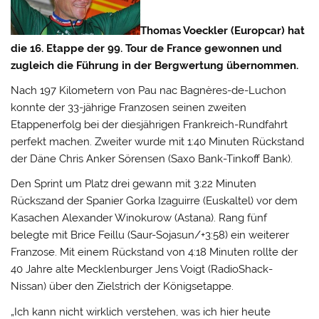
Thomas Voeckler (Europcar) hat
die 16. Etappe der 99. Tour de France gewonnen und
zugleich die Führung in der Bergwertung übernommen.
Nach 197 Kilometern von Pau nac Bagnères-de-Luchon
konnte der 33-jährige Franzosen seinen zweiten
Etappenerfolg bei der diesjährigen Frankreich-Rundfahrt
perfekt machen.
Zweiter wurde mit 1:40 Minuten Rückstand
der Däne Chris Anker Sörensen (Saxo Bank-Tinkoff Bank).
Den Sprint um Platz drei gewann mit 3:22 Minuten
Rückszand der Spanier Gorka Izaguirre (Euskaltel) vor dem
Kasachen Alexander Winokurow (Astana). Rang fünf
belegte mit Brice Feillu (Saur-Sojasun/+3:58) ein weiterer
Franzose. Mit einem Rückstand von 4:18 Minuten rollte der
40 Jahre alte Mecklenburger Jens Voigt (RadioShack-
Nissan) über den Zielstrich der Königsetappe.
„Ich kann nicht wirklich verstehen, was ich hier heute