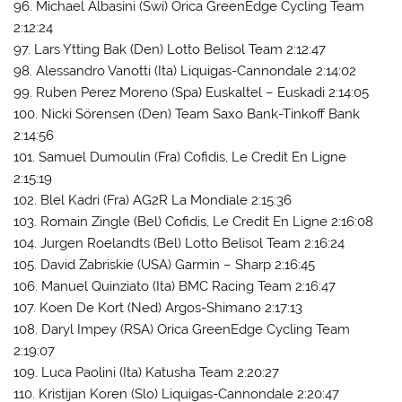
96. Michael Albasini (Swi) Orica GreenEdge Cycling Team
2:12:24
97. Lars Ytting Bak (Den) Lotto Belisol Team 2:12:47
98. Alessandro Vanotti (Ita) Liquigas-Cannondale 2:14:02
99. Ruben Perez Moreno (Spa) Euskaltel – Euskadi 2:14:05
100. Nicki Sörensen (Den) Team Saxo Bank-Tinkoff Bank
2:14:56
101. Samuel Dumoulin (Fra) Cofidis, Le Credit En Ligne
2:15:19
102. Blel Kadri (Fra) AG2R La Mondiale 2:15:36
103. Romain Zingle (Bel) Cofidis, Le Credit En Ligne 2:16:08
104. Jurgen Roelandts (Bel) Lotto Belisol Team 2:16:24
105. David Zabriskie (USA) Garmin – Sharp 2:16:45
106. Manuel Quinziato (Ita) BMC Racing Team 2:16:47
107. Koen De Kort (Ned) Argos-Shimano 2:17:13
108. Daryl Impey (RSA) Orica GreenEdge Cycling Team
2:19:07
109. Luca Paolini (Ita) Katusha Team 2:20:27
110. Kristijan Koren (Slo) Liquigas-Cannondale 2:20:47