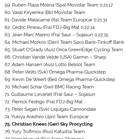
59. Ruben Plaza Molina (Spa) Movistar Team 0:21:17
60. Vasili Kiryienka (Blr) Movistar Team
61. Davide Malacarne (Ita) Team Europcar 0:21:31
62. Cédric Pineau (Fra) FDJ-Big Mat 0:22:14
63. Jean Marc Marino (Fra) Saur – Sojasun 0:22:15
64. Michael Morkov (Den) Team Saxo Bank-Tinkoff Bank
65. Stuart O’Grady (Aus) Orica GreenEdge Cycling Team
66. Christian Vande Velde (USA) Garmin – Sharp
67. Adam Hansen (Aus) Lotto Belisol Team
68. Peter Velits (Svk) Omega Pharma-Quickstep
69. Kevin De Weert (Bel) Omega Pharma-Quickstep
70. Michael Schär (Swi) BMC Racing Team
71. Guillaume Levarlet (Fra) Saur – Sojasun
72. Pierrick Fedrigo (Fra) FDJ-Big Mat
73. Peter Sagan (Svk) Liquigas-Cannondale
74. Yukiya Arashiro (Jpn) Team Europcar
75. Christian Knees (Ger) Sky Procycling
76. Yury Trofimov (Rus) Katusha Team