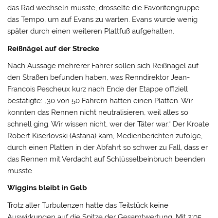
das Rad wechseln musste, drosselte die Favoritengruppe
das Tempo, um auf Evans zu warten. Evans wurde wenig
später durch einen weiteren Plattfuß aufgehalten.
Reißnägel auf der Strecke
Nach Aussage mehrerer Fahrer sollen sich Reißnägel auf
den Straßen befunden haben, was Renndirektor Jean-
Francois Pescheux kurz nach Ende der Etappe offiziell
bestätigte: „30 von 50 Fahrern hatten einen Platten. Wir
konnten das Rennen nicht neutralisieren, weil alles so
schnell ging. Wir wissen nicht, wer der Täter war.“ Der Kroate
Robert Kiserlovski (Astana) kam, Medienberichten zufolge,
durch einen Platten in der Abfahrt so schwer zu Fall, dass er
das Rennen mit Verdacht auf Schlüsselbeinbruch beenden
musste.
Wiggins bleibt in Gelb
Trotz aller Turbulenzen hatte das Teilstück keine
Auswirkungen auf die Spitze der Gesamtwertung. Mit 2:05