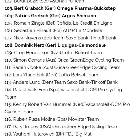
102. Borut Bozic (Slo) Astana Pro Team
103. Bert Grabsch (Ger) Omega Pharma-Quickstep
104. Patrick Gretsch (Ger) Argos-Shimano
105. Romain Zingle (Bel) Cofidis, Le Credit En Ligne
106. Sébastien Hinault (Fra) AG2R La Mondiale
107. Nick Nuyens (Bel) Team Saxo Bank-Tinkoff Bank
108. Dominik Nerz (Ger) Liquigas-Cannondale
109. Greg Henderson (NZl) Lotto Belisol Team
110. Simon Gerrans (Aus) Orica GreenEdge Cycling Team
111. Baden Cooke (Aus) Orica GreenEdge Cycling Team
112. Lars Ytting Bak (Den) Lotto Belisol Team
113. Anders Lund (Den) Team Saxo Bank-Tinkoff Bank
114. Rafael Valls Ferri (Spa) Vacansoleil-DCM Pro Cycling
Team
115. Kenny Robert Van Hummel (Ned) Vacansoleil-DCM Pro
Cycling Team
116. Ruben Plaza Molina (Spa) Movistar Team
117. Daryl Impey (RSA) Orica GreenEdge Cycling Team
118. Yauheni Hutarovich (Blr) FDJ-Big Mat