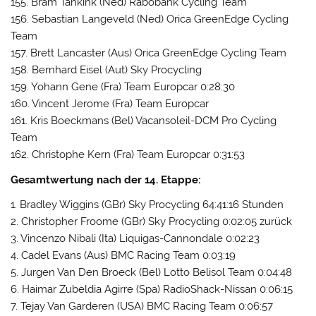
155. Bram Tankink (Ned) Rabobank Cycling Team
156. Sebastian Langeveld (Ned) Orica GreenEdge Cycling
Team
157. Brett Lancaster (Aus) Orica GreenEdge Cycling Team
158. Bernhard Eisel (Aut) Sky Procycling
159. Yohann Gene (Fra) Team Europcar 0:28:30
160. Vincent Jerome (Fra) Team Europcar
161. Kris Boeckmans (Bel) Vacansoleil-DCM Pro Cycling
Team
162. Christophe Kern (Fra) Team Europcar 0:31:53
Gesamtwertung nach der 14. Etappe:
1. Bradley Wiggins (GBr) Sky Procycling 64:41:16 Stunden
2. Christopher Froome (GBr) Sky Procycling 0:02:05 zurück
3. Vincenzo Nibali (Ita) Liquigas-Cannondale 0:02:23
4. Cadel Evans (Aus) BMC Racing Team 0:03:19
5. Jurgen Van Den Broeck (Bel) Lotto Belisol Team 0:04:48
6. Haimar Zubeldia Agirre (Spa) RadioShack-Nissan 0:06:15
7. Tejay Van Garderen (USA) BMC Racing Team 0:06:57