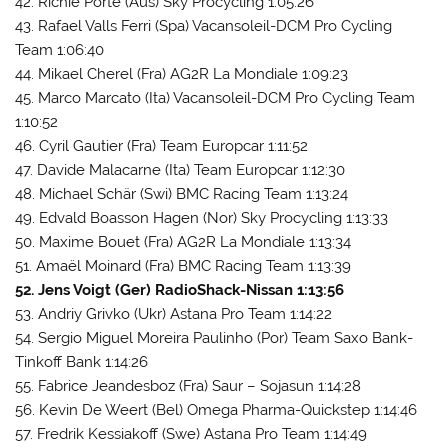
42. Richie Porte (Aus) Sky Procycling 1:05:26
43. Rafael Valls Ferri (Spa) Vacansoleil-DCM Pro Cycling
Team 1:06:40
44. Mikael Cherel (Fra) AG2R La Mondiale 1:09:23
45. Marco Marcato (Ita) Vacansoleil-DCM Pro Cycling Team
1:10:52
46. Cyril Gautier (Fra) Team Europcar 1:11:52
47. Davide Malacarne (Ita) Team Europcar 1:12:30
48. Michael Schär (Swi) BMC Racing Team 1:13:24
49. Edvald Boasson Hagen (Nor) Sky Procycling 1:13:33
50. Maxime Bouet (Fra) AG2R La Mondiale 1:13:34
51. Amaël Moinard (Fra) BMC Racing Team 1:13:39
52. Jens Voigt (Ger) RadioShack-Nissan 1:13:56
53. Andriy Grivko (Ukr) Astana Pro Team 1:14:22
54. Sergio Miguel Moreira Paulinho (Por) Team Saxo Bank-
Tinkoff Bank 1:14:26
55. Fabrice Jeandesboz (Fra) Saur – Sojasun 1:14:28
56. Kevin De Weert (Bel) Omega Pharma-Quickstep 1:14:46
57. Fredrik Kessiakoff (Swe) Astana Pro Team 1:14:49