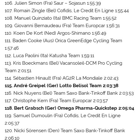
106. Julien Simon (Fra) Saur – Sojasun 1:55:39
107. Romain Zingle (Bel) Cofidis, Le Credit En Ligne 1:55:44
108. Manuel Quinziato (Ita) BMC Racing Team 1:55:52
109. Giovanni Bernaudeau (Fra) Team Europcar 1:56:31
110. Koen De Kort (Ned) Argos-Shimano 1:56:49
111. Baden Cooke (Aus) Orica GreenEdge Cycling Team
1:57:46
112. Luca Paolini (Ita) Katusha Team 1:59:11
113. Kris Boeckmans (Bel) Vacansoleil-DCM Pro Cycling
Team 2:01:51
114. Sébastien Hinault (Fra) AG2R La Mondiale 2:02:43
115. André Greipel (Ger) Lotto Belisol Team 2:03:38
116. Nick Nuyens (Bel) Team Saxo Bank-Tinkoff Bank 2:03:53
117. Christophe Kern (Fra) Team Europcar 2:03:57
118. Bert Grabsch (Ger) Omega Pharma-Quickstep 2:05:04
119. Samuel Dumoulin (Fra) Cofidis, Le Credit En Ligne
2:05:37
120. Nicki Sörensen (Den) Team Saxo Bank-Tinkoff Bank
2:06:10