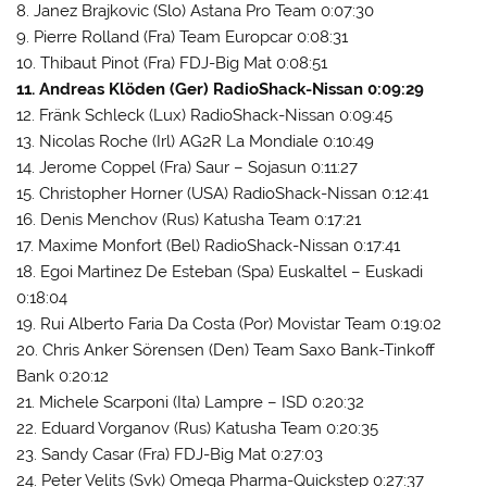
8. Janez Brajkovic (Slo) Astana Pro Team 0:07:30
9. Pierre Rolland (Fra) Team Europcar 0:08:31
10. Thibaut Pinot (Fra) FDJ-Big Mat 0:08:51
11. Andreas Klöden (Ger) RadioShack-Nissan 0:09:29
12. Fränk Schleck (Lux) RadioShack-Nissan 0:09:45
13. Nicolas Roche (Irl) AG2R La Mondiale 0:10:49
14. Jerome Coppel (Fra) Saur – Sojasun 0:11:27
15. Christopher Horner (USA) RadioShack-Nissan 0:12:41
16. Denis Menchov (Rus) Katusha Team 0:17:21
17. Maxime Monfort (Bel) RadioShack-Nissan 0:17:41
18. Egoi Martinez De Esteban (Spa) Euskaltel – Euskadi
0:18:04
19. Rui Alberto Faria Da Costa (Por) Movistar Team 0:19:02
20. Chris Anker Sörensen (Den) Team Saxo Bank-Tinkoff
Bank 0:20:12
21. Michele Scarponi (Ita) Lampre – ISD 0:20:32
22. Eduard Vorganov (Rus) Katusha Team 0:20:35
23. Sandy Casar (Fra) FDJ-Big Mat 0:27:03
24. Peter Velits (Svk) Omega Pharma-Quickstep 0:27:37