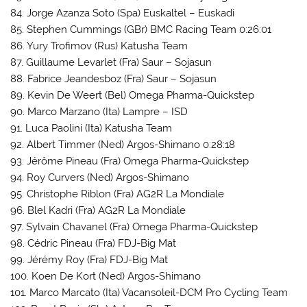
84. Jorge Azanza Soto (Spa) Euskaltel – Euskadi
85. Stephen Cummings (GBr) BMC Racing Team 0:26:01
86. Yury Trofimov (Rus) Katusha Team
87. Guillaume Levarlet (Fra) Saur – Sojasun
88. Fabrice Jeandesboz (Fra) Saur – Sojasun
89. Kevin De Weert (Bel) Omega Pharma-Quickstep
90. Marco Marzano (Ita) Lampre – ISD
91. Luca Paolini (Ita) Katusha Team
92. Albert Timmer (Ned) Argos-Shimano 0:28:18
93. Jérôme Pineau (Fra) Omega Pharma-Quickstep
94. Roy Curvers (Ned) Argos-Shimano
95. Christophe Riblon (Fra) AG2R La Mondiale
96. Blel Kadri (Fra) AG2R La Mondiale
97. Sylvain Chavanel (Fra) Omega Pharma-Quickstep
98. Cédric Pineau (Fra) FDJ-Big Mat
99. Jérémy Roy (Fra) FDJ-Big Mat
100. Koen De Kort (Ned) Argos-Shimano
101. Marco Marcato (Ita) Vacansoleil-DCM Pro Cycling Team