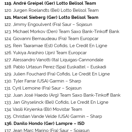
119. André Greipel (Ger) Lotto Belisol Team
120. Jurgen Roelandts (Bel) Lotto Belisol Team
121. Marcel Sieberg (Ger) Lotto Belisol Team
122. Jimmy Engoulvent (Fra) Saur – Sojasun
123. Michael Morkov (Den) Team Saxo Bank-Tinkoff Bank
124. Giovanni Bernaudeau (Fra) Team Europcar
125. Rein Taaramae (Est) Cofidis, Le Credit En Ligne
126. Yukiya Arashiro (Jpn) Team Europcar
127. Alessandro Vanotti (Ita) Liquigas-Cannondale
128. Pablo Urtasun Perez (Spa) Euskaltel – Euskadi
129. Julien Fouchard (Fra) Cofidis, Le Credit En Ligne
130. Tyler Farrar (USA) Garmin – Sharp
131. Cyril Lemoine (Fra) Saur – Sojasun
132. Juan José Haedo (Arg) Team Saxo Bank-Tinkoff Bank
133. Jan Ghyselinck (Bel) Cofidis, Le Credit En Ligne
134. Vasili Kiryienka (Blr) Movistar Team
135. Christian Vande Velde (USA) Garmin – Sharp
136. Danilo Hondo (Ger) Lampre – ISD
137. Jean Marc Marino (Fra) Saur – Sojasun