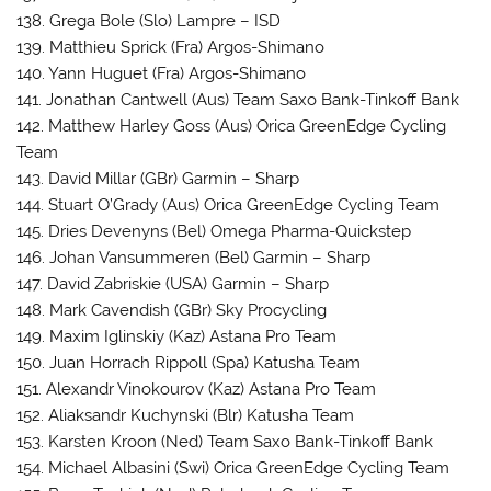
138. Grega Bole (Slo) Lampre – ISD
139. Matthieu Sprick (Fra) Argos-Shimano
140. Yann Huguet (Fra) Argos-Shimano
141. Jonathan Cantwell (Aus) Team Saxo Bank-Tinkoff Bank
142. Matthew Harley Goss (Aus) Orica GreenEdge Cycling
Team
143. David Millar (GBr) Garmin – Sharp
144. Stuart O’Grady (Aus) Orica GreenEdge Cycling Team
145. Dries Devenyns (Bel) Omega Pharma-Quickstep
146. Johan Vansummeren (Bel) Garmin – Sharp
147. David Zabriskie (USA) Garmin – Sharp
148. Mark Cavendish (GBr) Sky Procycling
149. Maxim Iglinskiy (Kaz) Astana Pro Team
150. Juan Horrach Rippoll (Spa) Katusha Team
151. Alexandr Vinokourov (Kaz) Astana Pro Team
152. Aliaksandr Kuchynski (Blr) Katusha Team
153. Karsten Kroon (Ned) Team Saxo Bank-Tinkoff Bank
154. Michael Albasini (Swi) Orica GreenEdge Cycling Team