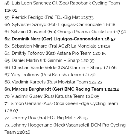
58. Luis Leon Sanchez Gil (Spa) Rabobank Cycling Team
1:15:01
59. Pierrick Fedrigo (Fra) FDJ-Big Mat 1:15:33
60. Sylvester Szmyd (Pol) Liquigas-Cannondale 1:16:18
61. Sylvain Chavanel (Fra) Omega Pharma-Quickstep 1:17:50
62. Dominik Nerz (Ger) Liquigas-Cannondale 1:18:57
63. Sébastien Minard (Fra) AG2R La Mondiale 1:19:19
64. Dmitriy Fofonov (Kaz) Astana Pro Team 1:20:15
65. Daniel Martin (Irl) Garmin – Sharp 1:20:39
66. Christian Vande Velde (USA) Garmin – Sharp 1:21:06
67. Yury Trofimov (Rus) Katusha Team 1:21:40
68. Vladimir Karpets (Rus) Movistar Team 1:22:23
69. Marcus Burghardt (Ger) BMC Racing Team 1:24:24
70. Vladimir Gusev (Rus) Katusha Team 1:26:05
71. Simon Gerrans (Aus) Orica GreenEdge Cycling Team
1:26:07
72. Jérémy Roy (Fra) FDJ-Big Mat 1:28:05
73. Johnny Hoogerland (Ned) Vacansoleil-DCM Pro Cycling
Team 1:28:16