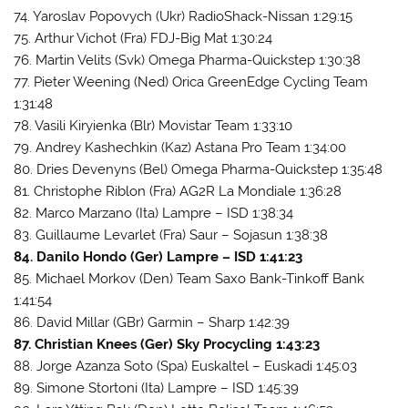
74. Yaroslav Popovych (Ukr) RadioShack-Nissan 1:29:15
75. Arthur Vichot (Fra) FDJ-Big Mat 1:30:24
76. Martin Velits (Svk) Omega Pharma-Quickstep 1:30:38
77. Pieter Weening (Ned) Orica GreenEdge Cycling Team
1:31:48
78. Vasili Kiryienka (Blr) Movistar Team 1:33:10
79. Andrey Kashechkin (Kaz) Astana Pro Team 1:34:00
80. Dries Devenyns (Bel) Omega Pharma-Quickstep 1:35:48
81. Christophe Riblon (Fra) AG2R La Mondiale 1:36:28
82. Marco Marzano (Ita) Lampre – ISD 1:38:34
83. Guillaume Levarlet (Fra) Saur – Sojasun 1:38:38
84. Danilo Hondo (Ger) Lampre – ISD 1:41:23
85. Michael Morkov (Den) Team Saxo Bank-Tinkoff Bank
1:41:54
86. David Millar (GBr) Garmin – Sharp 1:42:39
87. Christian Knees (Ger) Sky Procycling 1:43:23
88. Jorge Azanza Soto (Spa) Euskaltel – Euskadi 1:45:03
89. Simone Stortoni (Ita) Lampre – ISD 1:45:39