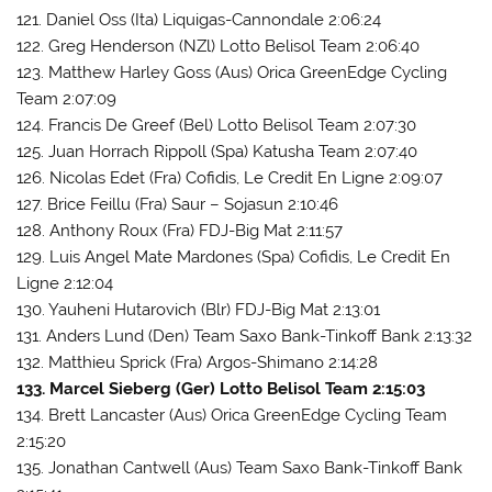
121. Daniel Oss (Ita) Liquigas-Cannondale 2:06:24
122. Greg Henderson (NZl) Lotto Belisol Team 2:06:40
123. Matthew Harley Goss (Aus) Orica GreenEdge Cycling
Team 2:07:09
124. Francis De Greef (Bel) Lotto Belisol Team 2:07:30
125. Juan Horrach Rippoll (Spa) Katusha Team 2:07:40
126. Nicolas Edet (Fra) Cofidis, Le Credit En Ligne 2:09:07
127. Brice Feillu (Fra) Saur – Sojasun 2:10:46
128. Anthony Roux (Fra) FDJ-Big Mat 2:11:57
129. Luis Angel Mate Mardones (Spa) Cofidis, Le Credit En
Ligne 2:12:04
130. Yauheni Hutarovich (Blr) FDJ-Big Mat 2:13:01
131. Anders Lund (Den) Team Saxo Bank-Tinkoff Bank 2:13:32
132. Matthieu Sprick (Fra) Argos-Shimano 2:14:28
133. Marcel Sieberg (Ger) Lotto Belisol Team 2:15:03
134. Brett Lancaster (Aus) Orica GreenEdge Cycling Team
2:15:20
135. Jonathan Cantwell (Aus) Team Saxo Bank-Tinkoff Bank