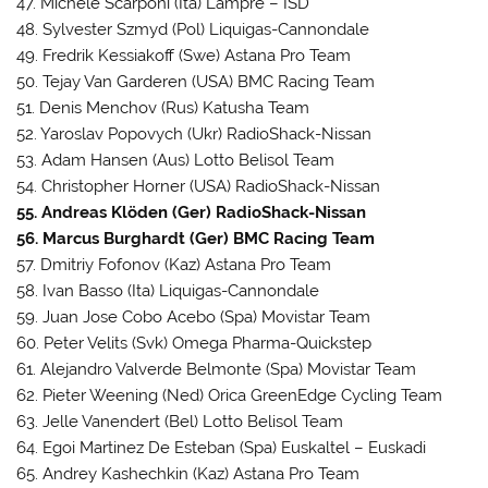
47. Michele Scarponi (Ita) Lampre – ISD
48. Sylvester Szmyd (Pol) Liquigas-Cannondale
49. Fredrik Kessiakoff (Swe) Astana Pro Team
50. Tejay Van Garderen (USA) BMC Racing Team
51. Denis Menchov (Rus) Katusha Team
52. Yaroslav Popovych (Ukr) RadioShack-Nissan
53. Adam Hansen (Aus) Lotto Belisol Team
54. Christopher Horner (USA) RadioShack-Nissan
55. Andreas Klöden (Ger) RadioShack-Nissan
56. Marcus Burghardt (Ger) BMC Racing Team
57. Dmitriy Fofonov (Kaz) Astana Pro Team
58. Ivan Basso (Ita) Liquigas-Cannondale
59. Juan Jose Cobo Acebo (Spa) Movistar Team
60. Peter Velits (Svk) Omega Pharma-Quickstep
61. Alejandro Valverde Belmonte (Spa) Movistar Team
62. Pieter Weening (Ned) Orica GreenEdge Cycling Team
63. Jelle Vanendert (Bel) Lotto Belisol Team
64. Egoi Martinez De Esteban (Spa) Euskaltel – Euskadi
65. Andrey Kashechkin (Kaz) Astana Pro Team