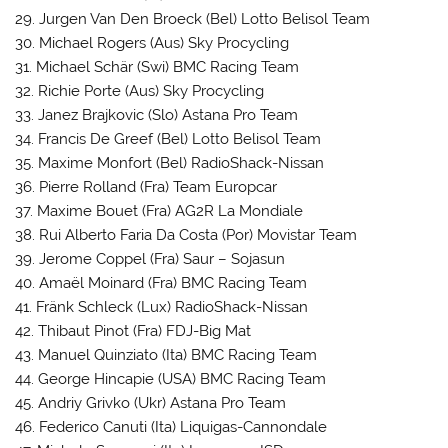
29. Jurgen Van Den Broeck (Bel) Lotto Belisol Team
30. Michael Rogers (Aus) Sky Procycling
31. Michael Schär (Swi) BMC Racing Team
32. Richie Porte (Aus) Sky Procycling
33. Janez Brajkovic (Slo) Astana Pro Team
34. Francis De Greef (Bel) Lotto Belisol Team
35. Maxime Monfort (Bel) RadioShack-Nissan
36. Pierre Rolland (Fra) Team Europcar
37. Maxime Bouet (Fra) AG2R La Mondiale
38. Rui Alberto Faria Da Costa (Por) Movistar Team
39. Jerome Coppel (Fra) Saur – Sojasun
40. Amaël Moinard (Fra) BMC Racing Team
41. Fränk Schleck (Lux) RadioShack-Nissan
42. Thibaut Pinot (Fra) FDJ-Big Mat
43. Manuel Quinziato (Ita) BMC Racing Team
44. George Hincapie (USA) BMC Racing Team
45. Andriy Grivko (Ukr) Astana Pro Team
46. Federico Canuti (Ita) Liquigas-Cannondale