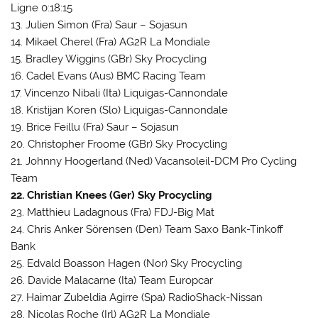
Ligne 0:18:15
13. Julien Simon (Fra) Saur – Sojasun
14. Mikael Cherel (Fra) AG2R La Mondiale
15. Bradley Wiggins (GBr) Sky Procycling
16. Cadel Evans (Aus) BMC Racing Team
17. Vincenzo Nibali (Ita) Liquigas-Cannondale
18. Kristijan Koren (Slo) Liquigas-Cannondale
19. Brice Feillu (Fra) Saur – Sojasun
20. Christopher Froome (GBr) Sky Procycling
21. Johnny Hoogerland (Ned) Vacansoleil-DCM Pro Cycling
Team
22. Christian Knees (Ger) Sky Procycling
23. Matthieu Ladagnous (Fra) FDJ-Big Mat
24. Chris Anker Sörensen (Den) Team Saxo Bank-Tinkoff
Bank
25. Edvald Boasson Hagen (Nor) Sky Procycling
26. Davide Malacarne (Ita) Team Europcar
27. Haimar Zubeldia Agirre (Spa) RadioShack-Nissan
28. Nicolas Roche (Irl) AG2R La Mondiale