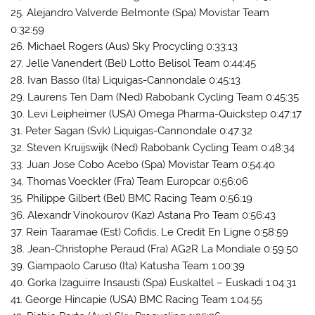
25. Alejandro Valverde Belmonte (Spa) Movistar Team
0:32:59
26. Michael Rogers (Aus) Sky Procycling 0:33:13
27. Jelle Vanendert (Bel) Lotto Belisol Team 0:44:45
28. Ivan Basso (Ita) Liquigas-Cannondale 0:45:13
29. Laurens Ten Dam (Ned) Rabobank Cycling Team 0:45:35
30. Levi Leipheimer (USA) Omega Pharma-Quickstep 0:47:17
31. Peter Sagan (Svk) Liquigas-Cannondale 0:47:32
32. Steven Kruijswijk (Ned) Rabobank Cycling Team 0:48:34
33. Juan Jose Cobo Acebo (Spa) Movistar Team 0:54:40
34. Thomas Voeckler (Fra) Team Europcar 0:56:06
35. Philippe Gilbert (Bel) BMC Racing Team 0:56:19
36. Alexandr Vinokourov (Kaz) Astana Pro Team 0:56:43
37. Rein Taaramae (Est) Cofidis, Le Credit En Ligne 0:58:59
38. Jean-Christophe Peraud (Fra) AG2R La Mondiale 0:59:50
39. Giampaolo Caruso (Ita) Katusha Team 1:00:39
40. Gorka Izaguirre Insausti (Spa) Euskaltel – Euskadi 1:04:31
41. George Hincapie (USA) BMC Racing Team 1:04:55