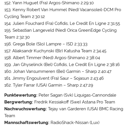
152. Yann Huguet (Fra) Argos-Shimano 2:29:10
153. Kenny Robert Van Hummel (Ned) Vacansoleil-DCM Pro
Cycling Team 2:30:12
154. Julien Fouchard (Fra) Cofidis, Le Credit En Ligne 2:31:55
155. Sebastian Langeveld (Ned) Orica GreenEdge Cycling
Team 2:32:30
156. Grega Bole (Slo) Lampre – ISD 2:33:33
157. Aliaksandr Kuchynski (Blr) Katusha Team 2:34:45
158. Albert Timmer (Ned) Argos-Shimano 2:38:04
159. Jan Ghyselinck (Bel) Cofidis, Le Credit En Ligne 2:38:16
160. Johan Vansummeren (Bel) Garmin – Sharp 2:40:47
161. Jimmy Engoulvent (Fra) Saur – Sojasun 2:43:46
162. Tyler Farrar (USA) Garmin – Sharp 2:47:29
Punktewertung:
Peter Sagan (Svk) Liquigas-Cannondale
Bergwertung:
Fredrik Kessiakoff (Swe) Astana Pro Team
Nachwuchswertung:
Tejay van Garderen (USA) BMC Racing
Team
Mannschaftswertung:
RadioShack-Nissan (Lux)