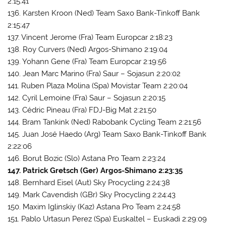
2:15:41
136. Karsten Kroon (Ned) Team Saxo Bank-Tinkoff Bank
2:15:47
137. Vincent Jerome (Fra) Team Europcar 2:18:23
138. Roy Curvers (Ned) Argos-Shimano 2:19:04
139. Yohann Gene (Fra) Team Europcar 2:19:56
140. Jean Marc Marino (Fra) Saur – Sojasun 2:20:02
141. Ruben Plaza Molina (Spa) Movistar Team 2:20:04
142. Cyril Lemoine (Fra) Saur – Sojasun 2:20:15
143. Cédric Pineau (Fra) FDJ-Big Mat 2:21:50
144. Bram Tankink (Ned) Rabobank Cycling Team 2:21:56
145. Juan José Haedo (Arg) Team Saxo Bank-Tinkoff Bank
2:22:06
146. Borut Bozic (Slo) Astana Pro Team 2:23:24
147. Patrick Gretsch (Ger) Argos-Shimano 2:23:35
148. Bernhard Eisel (Aut) Sky Procycling 2:24:38
149. Mark Cavendish (GBr) Sky Procycling 2:24:43
150. Maxim Iglinskiy (Kaz) Astana Pro Team 2:24:58
151. Pablo Urtasun Perez (Spa) Euskaltel – Euskadi 2:29:09