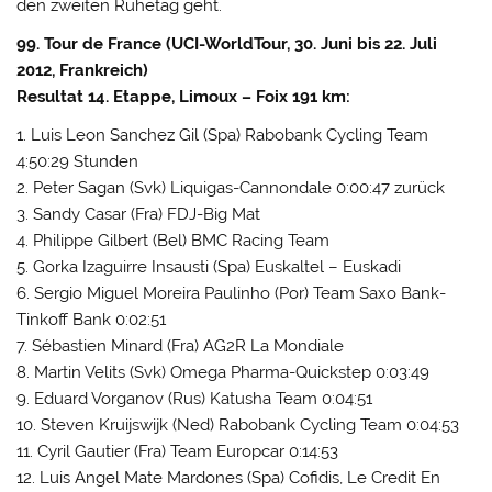
den zweiten Ruhetag geht.
99. Tour de France (UCI-WorldTour, 30. Juni bis 22. Juli
2012, Frankreich)
Resultat 14. Etappe, Limoux – Foix 191 km:
1. Luis Leon Sanchez Gil (Spa) Rabobank Cycling Team
4:50:29 Stunden
2. Peter Sagan (Svk) Liquigas-Cannondale 0:00:47 zurück
3. Sandy Casar (Fra) FDJ-Big Mat
4. Philippe Gilbert (Bel) BMC Racing Team
5. Gorka Izaguirre Insausti (Spa) Euskaltel – Euskadi
6. Sergio Miguel Moreira Paulinho (Por) Team Saxo Bank-
Tinkoff Bank 0:02:51
7. Sébastien Minard (Fra) AG2R La Mondiale
8. Martin Velits (Svk) Omega Pharma-Quickstep 0:03:49
9. Eduard Vorganov (Rus) Katusha Team 0:04:51
10. Steven Kruijswijk (Ned) Rabobank Cycling Team 0:04:53
11. Cyril Gautier (Fra) Team Europcar 0:14:53
12. Luis Angel Mate Mardones (Spa) Cofidis, Le Credit En