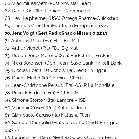
66. Vladimir Karpets (Rus) Movistar Team
67. Daniel Oss (Ita) Liquigas-Cannondale
68. Levi Leipheimer (USA) Omega Pharma-Quickstep
69. Thomas Voeckler (Fra) Team Europcar 0:18:27
70. Jens Voigt (Ger) RadioShack-Nissan 0:21:19
71. Anthony Roux (Fra) FDJ-Big Mat
72. Arthur Vichot (Fra) FDJ-Big Mat
73. Ruben Perez Moreno (Spa) Euskaltel – Euskadi
74. Nicki Sörensen (Den) Team Saxo Bank-Tinkoff Bank
75. Nicolas Edet (Fra) Cofidis, Le Credit En Ligne
76. Daniel Martin (Irl) Garmin – Sharp
77. Jean-Christophe Peraud (Fra) AG2R La Mondiale
78. Pierrick Fedrigo (Fra) FDJ-Big Mat
79. Simone Stortoni (Ita) Lampre – ISD
80. Vladimir Gusev (Rus) Katusha Team
81. Giampaolo Caruso (Ita) Katusha Team
82. Samuel Dumoulin (Fra) Cofidis, Le Credit En Ligne
0:23:33
83. Laurens Ten Dam (Ned) Rabobank Cycling Team