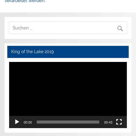
verarbeitet werden
.
King of the Lake 2019
Video-
Player
00:00
00:43