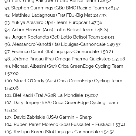
90. Lars Ytting Bak (Den) Lotto Belisol Team 1:46:52
91. Stephen Cummings (GBr) BMC Racing Team 1:46:57
92. Matthieu Ladagnous (Fra) FDJ-Big Mat 1:47:33
93. Yukiya Arashiro (Jpn) Team Europcar 1:47:36
94. Adam Hansen (Aus) Lotto Belisol Team 1:48:24
95. Jurgen Roelandts (Bel) Lotto Belisol Team 1:49:41
96. Alessandro Vanotti (Ita) Liquigas-Cannondale 1:49:57
97. Federico Canuti (Ita) Liquigas-Cannondale 1:50:21
98. Jérôme Pineau (Fra) Omega Pharma-Quickstep 1:51:08
99. Michael Albasini (Swi) Orica GreenEdge Cycling Team
1:52:00
100. Stuart O’Grady (Aus) Orica GreenEdge Cycling Team
1:52:06
101. Blel Kadri (Fra) AG2R La Mondiale 1:52:07
102. Daryl Impey (RSA) Orica GreenEdge Cycling Team
1:53:12
103. David Zabriskie (USA) Garmin – Sharp
104. Ruben Perez Moreno (Spa) Euskaltel – Euskadi 1:53:41
105. Kristijan Koren (Slo) Liquigas-Cannondale 1:54:52