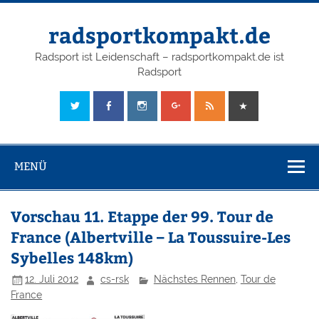
radsportkompakt.de
Radsport ist Leidenschaft – radsportkompakt.de ist
Radsport
MENÜ
Vorschau 11. Etappe der 99. Tour de
France (Albertville – La Toussuire-Les
Sybelles 148km)
12. Juli 2012
cs-rsk
Nächstes Rennen
,
Tour de
France