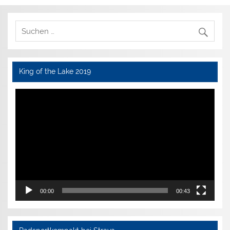
King of the Lake 2019
Video-
Player
00:00
00:43