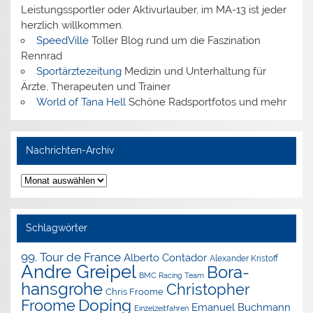
Leistungssportler oder Aktivurlauber, im MA-13 ist jeder
herzlich willkommen.
SpeedVille
Toller Blog rund um die Faszination
Rennrad
Sportärztezeitung
Medizin und Unterhaltung für
Ärzte, Therapeuten und Trainer
World of Tana Hell
Schöne Radsportfotos und mehr
Nachrichten-Archiv
Nachrichten-
Archiv
Schlagwörter
99. Tour de France
Alberto Contador
Alexander Kristoff
Andre Greipel
Bora-
BMC Racing Team
hansgrohe
Christopher
Chris Froome
Doping
Froome
Emanuel Buchmann
Einzelzeitfahren