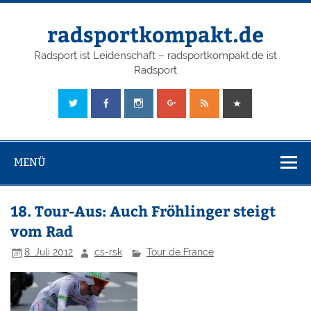
radsportkompakt.de
Radsport ist Leidenschaft – radsportkompakt.de ist
Radsport
MENÜ
18. Tour-Aus: Auch Fröhlinger steigt
vom Rad
8. Juli 2012
cs-rsk
Tour de France