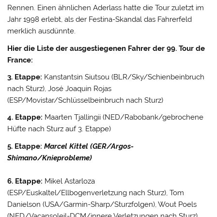
Rennen. Einen ähnlichen Aderlass hatte die Tour zuletzt im
Jahr 1998 erlebt, als der Festina-Skandal das Fahrerfeld
merklich ausdünnte.
Hier die Liste der ausgestiegenen Fahrer der 99. Tour de
France:
3. Etappe:
Kanstantsin Siutsou (BLR/Sky/Schienbeinbruch
nach Sturz), José Joaquin Rojas
(ESP/Movistar/Schlüsselbeinbruch nach Sturz)
4. Etappe:
Maarten Tjallingii (NED/Rabobank/gebrochene
Hüfte nach Sturz auf 3. Etappe)
5. Etappe:
Marcel Kittel (GER/Argos-
Shimano/Knieprobleme)
6. Etappe:
Mikel Astarloza
(ESP/Euskaltel/Ellbogenverletzung nach Sturz), Tom
Danielson (USA/Garmin-Sharp/Sturzfolgen), Wout Poels
(NED/Vacansoleil-DCM/innere Verletzungen nach Sturz),