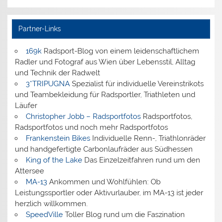
Partner-Links
169k
Radsport-Blog von einem leidenschaftlichem
Radler und Fotograf aus Wien über Lebensstil, Alltag
und Technik der Radwelt
3*TRIPUGNA
Spezialist für individuelle Vereinstrikots
und Teambekleidung für Radsportler, Triathleten und
Läufer
Christopher Jobb – Radsportfotos
Radsportfotos,
Radsportfotos und noch mehr Radsportfotos
Frankenstein Bikes
Individuelle Renn-, Triathlonräder
und handgefertigte Carbonlaufräder aus Südhessen
King of the Lake
Das Einzelzeitfahren rund um den
Attersee
MA-13
Ankommen und Wohlfühlen: Ob
Leistungssportler oder Aktivurlauber, im MA-13 ist jeder
herzlich willkommen.
SpeedVille
Toller Blog rund um die Faszination