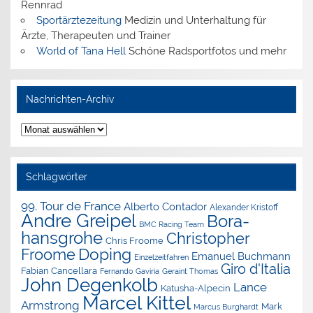
Rennrad
Sportärztezeitung
Medizin und Unterhaltung für
Ärzte, Therapeuten und Trainer
World of Tana Hell
Schöne Radsportfotos und mehr
Nachrichten-Archiv
Nachrichten-
Archiv
Schlagwörter
99. Tour de France
Alberto Contador
Alexander Kristoff
Andre Greipel
Bora-
BMC Racing Team
hansgrohe
Christopher
Chris Froome
Doping
Froome
Emanuel Buchmann
Einzelzeitfahren
Giro d'Italia
Fabian Cancellara
Geraint Thomas
Fernando Gaviria
John Degenkolb
Lance
Katusha-Alpecin
Marcel Kittel
Armstrong
Mark
Marcus Burghardt