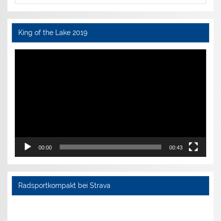
King of the Lake 2019
Video-
Player
00:00
00:43
Radsportkompakt bei Strava