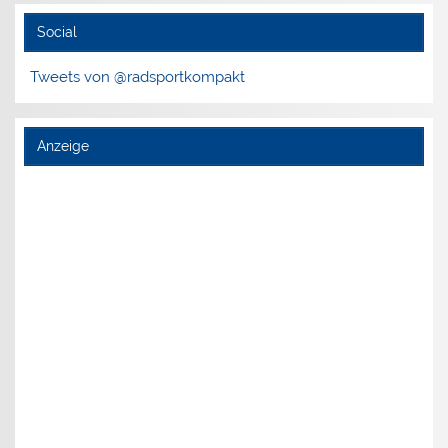
Social
Tweets von @radsportkompakt
Anzeige