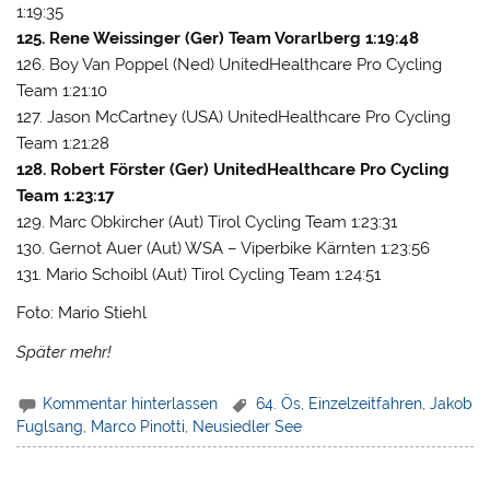
1:19:35
125. Rene Weissinger (Ger) Team Vorarlberg 1:19:48
126. Boy Van Poppel (Ned) UnitedHealthcare Pro Cycling
Team 1:21:10
127. Jason McCartney (USA) UnitedHealthcare Pro Cycling
Team 1:21:28
128. Robert Förster (Ger) UnitedHealthcare Pro Cycling
Team 1:23:17
129. Marc Obkircher (Aut) Tirol Cycling Team 1:23:31
130. Gernot Auer (Aut) WSA – Viperbike Kärnten 1:23:56
131. Mario Schoibl (Aut) Tirol Cycling Team 1:24:51
Foto: Mario Stiehl
Später mehr!
Kommentar hinterlassen
64. Ös
,
Einzelzeitfahren
,
Jakob
Fuglsang
,
Marco Pinotti
,
Neusiedler See