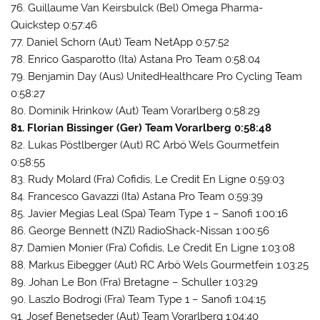
76. Guillaume Van Keirsbulck (Bel) Omega Pharma-
Quickstep 0:57:46
77. Daniel Schorn (Aut) Team NetApp 0:57:52
78. Enrico Gasparotto (Ita) Astana Pro Team 0:58:04
79. Benjamin Day (Aus) UnitedHealthcare Pro Cycling Team
0:58:27
80. Dominik Hrinkow (Aut) Team Vorarlberg 0:58:29
81. Florian Bissinger (Ger) Team Vorarlberg 0:58:48
82. Lukas Pöstlberger (Aut) RC Arbö Wels Gourmetfein
0:58:55
83. Rudy Molard (Fra) Cofidis, Le Credit En Ligne 0:59:03
84. Francesco Gavazzi (Ita) Astana Pro Team 0:59:39
85. Javier Megias Leal (Spa) Team Type 1 – Sanofi 1:00:16
86. George Bennett (NZl) RadioShack-Nissan 1:00:56
87. Damien Monier (Fra) Cofidis, Le Credit En Ligne 1:03:08
88. Markus Eibegger (Aut) RC Arbö Wels Gourmetfein 1:03:25
89. Johan Le Bon (Fra) Bretagne – Schuller 1:03:29
90. Laszlo Bodrogi (Fra) Team Type 1 – Sanofi 1:04:15
91. Josef Benetseder (Aut) Team Vorarlberg 1:04:40