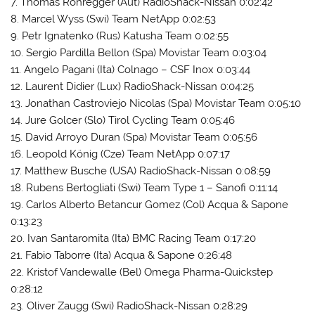
7. Thomas Rohregger (Aut) RadioShack-Nissan 0:02:42
8. Marcel Wyss (Swi) Team NetApp 0:02:53
9. Petr Ignatenko (Rus) Katusha Team 0:02:55
10. Sergio Pardilla Bellon (Spa) Movistar Team 0:03:04
11. Angelo Pagani (Ita) Colnago – CSF Inox 0:03:44
12. Laurent Didier (Lux) RadioShack-Nissan 0:04:25
13. Jonathan Castroviejo Nicolas (Spa) Movistar Team 0:05:10
14. Jure Golcer (Slo) Tirol Cycling Team 0:05:46
15. David Arroyo Duran (Spa) Movistar Team 0:05:56
16. Leopold König (Cze) Team NetApp 0:07:17
17. Matthew Busche (USA) RadioShack-Nissan 0:08:59
18. Rubens Bertogliati (Swi) Team Type 1 – Sanofi 0:11:14
19. Carlos Alberto Betancur Gomez (Col) Acqua & Sapone
0:13:23
20. Ivan Santaromita (Ita) BMC Racing Team 0:17:20
21. Fabio Taborre (Ita) Acqua & Sapone 0:26:48
22. Kristof Vandewalle (Bel) Omega Pharma-Quickstep
0:28:12
23. Oliver Zaugg (Swi) RadioShack-Nissan 0:28:29