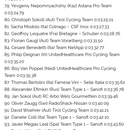
79. Yevgeniy Nepomnyachshiy (Kaz) Astana Pro Team
0:03:24.79
80. Christoph Sokoll (Aut) Tirol Cycling Team 0:03:25.01
81. Sacha Modolo (Ita) Colnago – CSF Inox 0:03:27.33
82. Geoffroy Lequatre (Fra) Bretagne – Schuller 0:03:28.76
83. Florian Gaugl (Aut) Team Vorarlberg 0:03:31.50
84. Cesare Benedetti (Ita) Team NetApp 0:03:32.77
85. Philip Deignan (Irl) UnitedHealthcare Pro Cycling Team
0:03:35.20
86. Boy Van Poppel (Ned) UnitedHealthcare Pro Cycling
Team 0:03:35.38
87. Thomas Bertolini (Ita) Farnese Vini – Selle Italia 0:03:35.62
88. Alexander Efimkin (Rus) Team Type 1 – Sanofi 0:03:36.78
89. Jan Sokol (Aut) RC Arbö Wels Gourmetfein 0:03:39.46
90. Oliver Zaugg (Swi) RadioShack-Nissan 0:03:40.09
91. David Woehrer (Aut) Tirol Cycling Team 0:03:41.21
92. Daniele Colli (Ita) Team Type 1 – Sanofi 0:03:42.10
93. Javier Megias Leal (Spa) Team Type 1 – Sanofi 0:03:43.60