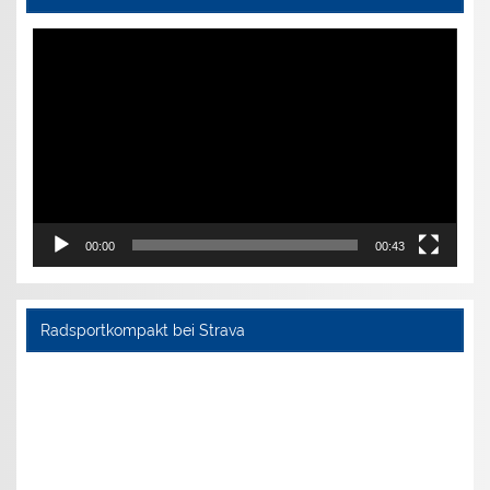
Video-
Player
00:00
00:43
Radsportkompakt bei Strava