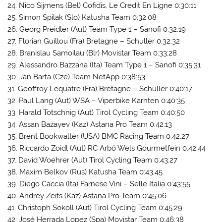
24. Nico Sijmens (Bel) Cofidis, Le Credit En Ligne 0:30:11
25. Simon Spilak (Slo) Katusha Team 0:32:08
26. Georg Preidler (Aut) Team Type 1 – Sanofi 0:32:19
27. Florian Guillou (Fra) Bretagne – Schuller 0:32:32
28. Branislau Samoilau (Blr) Movistar Team 0:33:28
29. Alessandro Bazzana (Ita) Team Type 1 – Sanofi 0:35:31
30. Jan Barta (Cze) Team NetApp 0:38:53
31. Geoffroy Lequatre (Fra) Bretagne – Schuller 0:40:17
32. Paul Lang (Aut) WSA – Viperbike Kärnten 0:40:35
33. Harald Totschnig (Aut) Tirol Cycling Team 0:40:50
34. Assan Bazayev (Kaz) Astana Pro Team 0:42:13
35. Brent Bookwalter (USA) BMC Racing Team 0:42:27
36. Riccardo Zoidl (Aut) RC Arbö Wels Gourmetfein 0:42:44
37. David Woehrer (Aut) Tirol Cycling Team 0:43:27
38. Maxim Belkov (Rus) Katusha Team 0:43:45
39. Diego Caccia (Ita) Farnese Vini – Selle Italia 0:43:55
40. Andrey Zeits (Kaz) Astana Pro Team 0:45:06
41. Christoph Sokoll (Aut) Tirol Cycling Team 0:45:29
42. José Herrada Lopez (Spa) Movistar Team 0:46:38