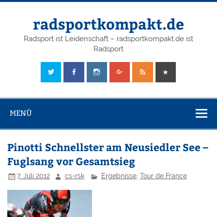
radsportkompakt.de
Radsport ist Leidenschaft – radsportkompakt.de ist
Radsport
MENÜ
Pinotti Schnellster am Neusiedler See –
Fuglsang vor Gesamtsieg
7. Juli 2012
cs-rsk
Ergebnisse
,
Tour de France