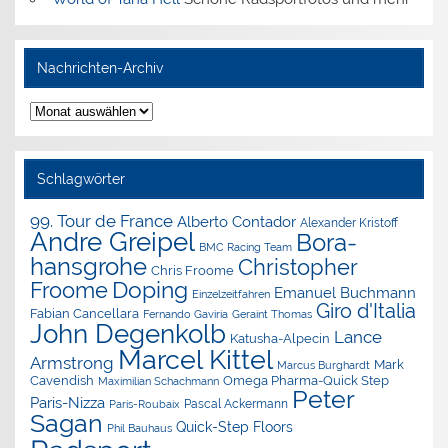
Nachrichten-Archiv
Nachrichten-
Archiv
Schlagwörter
99. Tour de France
Alberto Contador
Alexander Kristoff
Andre Greipel
Bora-
BMC Racing Team
hansgrohe
Christopher
Chris Froome
Doping
Froome
Emanuel Buchmann
Einzelzeitfahren
Giro d'Italia
Fabian Cancellara
Geraint Thomas
Fernando Gaviria
John Degenkolb
Lance
Katusha-Alpecin
Marcel Kittel
Armstrong
Mark
Marcus Burghardt
Cavendish
Omega Pharma-Quick Step
Maximilian Schachmann
Peter
Paris-Nizza
Pascal Ackermann
Paris-Roubaix
Sagan
Quick-Step Floors
Phil Bauhaus