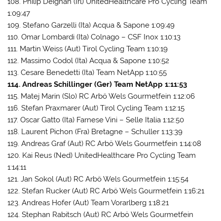
108. Philip Deignan (Irl) UnitedHealthcare Pro Cycling Team
1:09:47
109. Stefano Garzelli (Ita) Acqua & Sapone 1:09:49
110. Omar Lombardi (Ita) Colnago – CSF Inox 1:10:13
111. Martin Weiss (Aut) Tirol Cycling Team 1:10:19
112. Massimo Codol (Ita) Acqua & Sapone 1:10:52
113. Cesare Benedetti (Ita) Team NetApp 1:10:55
114. Andreas Schillinger (Ger) Team NetApp 1:11:53
115. Matej Marin (Slo) RC Arbö Wels Gourmetfein 1:12:06
116. Stefan Praxmarer (Aut) Tirol Cycling Team 1:12:15
117. Oscar Gatto (Ita) Farnese Vini – Selle Italia 1:12:50
118. Laurent Pichon (Fra) Bretagne – Schuller 1:13:39
119. Andreas Graf (Aut) RC Arbö Wels Gourmetfein 1:14:08
120. Kai Reus (Ned) UnitedHealthcare Pro Cycling Team
1:14:11
121. Jan Sokol (Aut) RC Arbö Wels Gourmetfein 1:15:54
122. Stefan Rucker (Aut) RC Arbö Wels Gourmetfein 1:16:21
123. Andreas Hofer (Aut) Team Vorarlberg 1:18:21
124. Stephan Rabitsch (Aut) RC Arbö Wels Gourmetfein