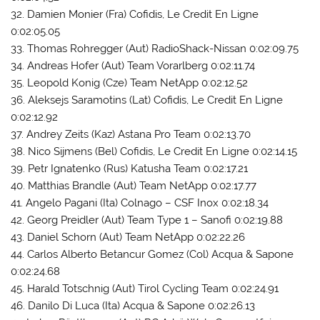
32. Damien Monier (Fra) Cofidis, Le Credit En Ligne
0:02:05.05
33. Thomas Rohregger (Aut) RadioShack-Nissan 0:02:09.75
34. Andreas Hofer (Aut) Team Vorarlberg 0:02:11.74
35. Leopold Konig (Cze) Team NetApp 0:02:12.52
36. Aleksejs Saramotins (Lat) Cofidis, Le Credit En Ligne
0:02:12.92
37. Andrey Zeits (Kaz) Astana Pro Team 0:02:13.70
38. Nico Sijmens (Bel) Cofidis, Le Credit En Ligne 0:02:14.15
39. Petr Ignatenko (Rus) Katusha Team 0:02:17.21
40. Matthias Brandle (Aut) Team NetApp 0:02:17.77
41. Angelo Pagani (Ita) Colnago – CSF Inox 0:02:18.34
42. Georg Preidler (Aut) Team Type 1 – Sanofi 0:02:19.88
43. Daniel Schorn (Aut) Team NetApp 0:02:22.26
44. Carlos Alberto Betancur Gomez (Col) Acqua & Sapone
0:02:24.68
45. Harald Totschnig (Aut) Tirol Cycling Team 0:02:24.91
46. Danilo Di Luca (Ita) Acqua & Sapone 0:02:26.13