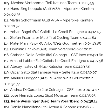
109. Maxime Vantomme (Bel) Katusha Team 0:04:05.59
110. Hans-Jörg Leopold (Aut) WSA – Viperbike Kärnten
0:04:06.35
111. Martin Schöffmann (Aut) WSA – Viperbike Kärnten
0:04:10.57
112. Yohan Bagot (Fra) Cofidis, Le Credit En Ligne 0:04:12.45
113. Stefan Praxmarer (Aut) Tirol Cycling Team 0:04:12.64
114. Matej Marin (Slo) RC Arbö Wels Gourmetfein 0:04:19.85
115. Dominik Hrinkow (Aut) Team Vorarlberg 0:04:20.01
116. Christian Delle Stelle (Ita) Colnago – CSF Inox 0:04:21.60
117. Arnaud Labbe (Fra) Cofidis, Le Credit En Ligne 0:04:27.56
118. Alexey Tsatevich (Rus) Katusha Team 0:04:29.58
119. Oscar Gatto (Ita) Farnese Vini – Selle Italia 0:04:30.07
120. Markus Eibegger (Aut) RC Arbö Wels Gourmetfein
0:04:32.77
121. Andrea Di Corrado (Ita) Colnago – CSF Inox 0:04:34.97
122. José Herrada Lopez (Spa) Movistar Team 0:04:35.05
123. Rene Weissinger (Ger) Team Vorarlberg 0:04:38.14
124. Danilo Napolitano (Ita) Acqua & Sapone 0:04:46.25