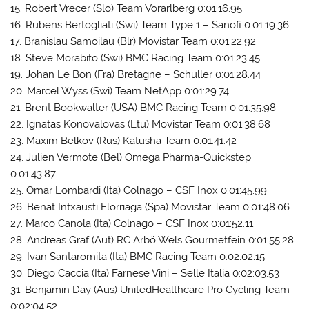
15. Robert Vrecer (Slo) Team Vorarlberg 0:01:16.95
16. Rubens Bertogliati (Swi) Team Type 1 – Sanofi 0:01:19.36
17. Branislau Samoilau (Blr) Movistar Team 0:01:22.92
18. Steve Morabito (Swi) BMC Racing Team 0:01:23.45
19. Johan Le Bon (Fra) Bretagne – Schuller 0:01:28.44
20. Marcel Wyss (Swi) Team NetApp 0:01:29.74
21. Brent Bookwalter (USA) BMC Racing Team 0:01:35.98
22. Ignatas Konovalovas (Ltu) Movistar Team 0:01:38.68
23. Maxim Belkov (Rus) Katusha Team 0:01:41.42
24. Julien Vermote (Bel) Omega Pharma-Quickstep
0:01:43.87
25. Omar Lombardi (Ita) Colnago – CSF Inox 0:01:45.99
26. Benat Intxausti Elorriaga (Spa) Movistar Team 0:01:48.06
27. Marco Canola (Ita) Colnago – CSF Inox 0:01:52.11
28. Andreas Graf (Aut) RC Arbö Wels Gourmetfein 0:01:55.28
29. Ivan Santaromita (Ita) BMC Racing Team 0:02:02.15
30. Diego Caccia (Ita) Farnese Vini – Selle Italia 0:02:03.53
31. Benjamin Day (Aus) UnitedHealthcare Pro Cycling Team
0:02:04.52