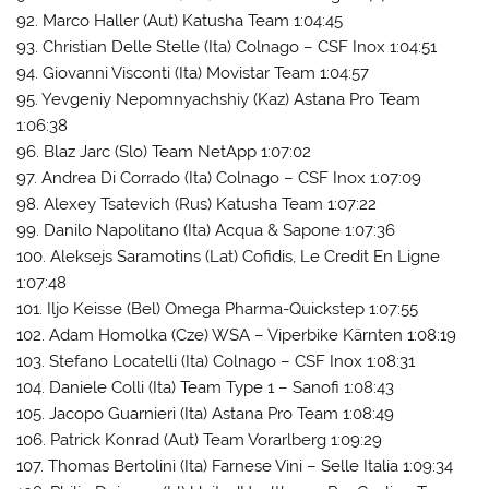
92. Marco Haller (Aut) Katusha Team 1:04:45
93. Christian Delle Stelle (Ita) Colnago – CSF Inox 1:04:51
94. Giovanni Visconti (Ita) Movistar Team 1:04:57
95. Yevgeniy Nepomnyachshiy (Kaz) Astana Pro Team
1:06:38
96. Blaz Jarc (Slo) Team NetApp 1:07:02
97. Andrea Di Corrado (Ita) Colnago – CSF Inox 1:07:09
98. Alexey Tsatevich (Rus) Katusha Team 1:07:22
99. Danilo Napolitano (Ita) Acqua & Sapone 1:07:36
100. Aleksejs Saramotins (Lat) Cofidis, Le Credit En Ligne
1:07:48
101. Iljo Keisse (Bel) Omega Pharma-Quickstep 1:07:55
102. Adam Homolka (Cze) WSA – Viperbike Kärnten 1:08:19
103. Stefano Locatelli (Ita) Colnago – CSF Inox 1:08:31
104. Daniele Colli (Ita) Team Type 1 – Sanofi 1:08:43
105. Jacopo Guarnieri (Ita) Astana Pro Team 1:08:49
106. Patrick Konrad (Aut) Team Vorarlberg 1:09:29
107. Thomas Bertolini (Ita) Farnese Vini – Selle Italia 1:09:34