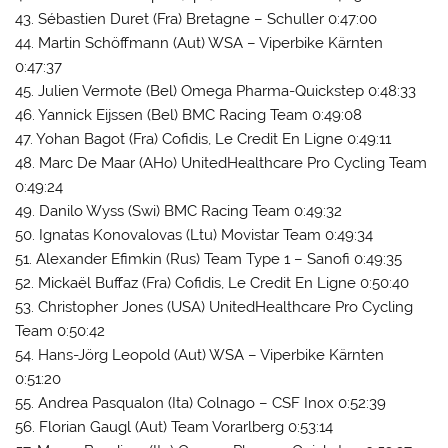
43. Sébastien Duret (Fra) Bretagne – Schuller 0:47:00
44. Martin Schöffmann (Aut) WSA – Viperbike Kärnten
0:47:37
45. Julien Vermote (Bel) Omega Pharma-Quickstep 0:48:33
46. Yannick Eijssen (Bel) BMC Racing Team 0:49:08
47. Yohan Bagot (Fra) Cofidis, Le Credit En Ligne 0:49:11
48. Marc De Maar (AHo) UnitedHealthcare Pro Cycling Team
0:49:24
49. Danilo Wyss (Swi) BMC Racing Team 0:49:32
50. Ignatas Konovalovas (Ltu) Movistar Team 0:49:34
51. Alexander Efimkin (Rus) Team Type 1 – Sanofi 0:49:35
52. Mickaël Buffaz (Fra) Cofidis, Le Credit En Ligne 0:50:40
53. Christopher Jones (USA) UnitedHealthcare Pro Cycling
Team 0:50:42
54. Hans-Jörg Leopold (Aut) WSA – Viperbike Kärnten
0:51:20
55. Andrea Pasqualon (Ita) Colnago – CSF Inox 0:52:39
56. Florian Gaugl (Aut) Team Vorarlberg 0:53:14