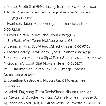
1. Marco Pinotti (Ita) BMC Racing Team 0:27:42.95 Stunden
2. Kristof Vandewalle (Bel) Omega Pharma-Quickstep
0:00:32.36 zurück
3. Frantisek Rabon (Cze) Omega Pharma-Quickstep
0:00:52.68
4. Pavel Brutt (Rus) Katusha Team 0:00:53.07
5. Jan Barta (Cze) Team NetApp 0:00:53.68
6. Benjamin King (USA) RadioShack-Nissan 0:00:57.08
7. Laszlo Bodrogi (Fra) Team Type 1 – Sanofi 0:00:57.30
8. Markel Irizar Aranburu (Spa) RadioShack-Nissan 0:00:59.09
9. Giovanni Visconti (Ita) Movistar Team 0:01:01.73
10. Guillaume Van Keirsbulck (Bel) Omega Pharma-
Quickstep 0:01:09.15
11. Jonathan Castroviejo Nicolas (Spa) Movistar Team
0:01:09.66
12. Jakob Fuglsang (Den) RadioShack-Nissan 0:01:15.51
13. Alexsandr Dyachenko (Kaz) Astana Pro Team 0:01:15.62
14. Riccardo Zoidl (Aut) RC Arbö Wels Gourmetfein 0:01:16.06