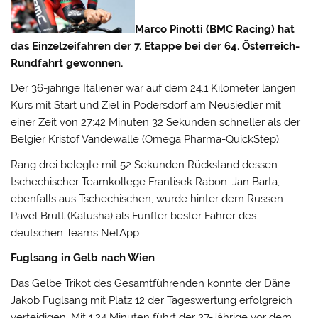
Marco Pinotti (BMC Racing) hat
das Einzelzeifahren der 7. Etappe bei der 64. Österreich-
Rundfahrt gewonnen.
Der 36-jährige Italiener war auf dem 24,1 Kilometer langen
Kurs mit Start und Ziel in Podersdorf am Neusiedler mit
einer Zeit von 27:42 Minuten 32 Sekunden schneller als der
Belgier Kristof Vandewalle (Omega Pharma-QuickStep).
Rang drei belegte mit 52 Sekunden Rückstand dessen
tschechischer Teamkollege Frantisek Rabon. Jan Barta,
ebenfalls aus Tschechischen, wurde hinter dem Russen
Pavel Brutt (Katusha) als Fünfter bester Fahrer des
deutschen Teams NetApp.
Fuglsang in Gelb nach Wien
Das Gelbe Trikot des Gesamtführenden konnte der Däne
Jakob Fuglsang mit Platz 12 der Tageswertung erfolgreich
verteidigen. Mit 1:24 Minuten führt der 27-Jährige vor dem