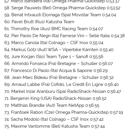
57. Marco Bandiera (Ita) Omega Pharma-Quickstep 0:53:37
58. Serge Pauwels (Bel) Omega Pharma-Quickstep 0:53:52
59. Benat Intxausti Elorriaga (Spa) Movistar Team 0:54:04
60. Pavel Brutt (Rus) Katusha Team
61. Thimothy Roe (Aus) BMC Racing Team 0:54:07
62. Pier Paolo De Negri (Ita) Farnese Vini – Selle Italia 0:54:38
63. Marco Canola (Ita) Colnago – CSF Inox 0:55:04
64. Markus Götz (Aut) WSA – Viperbike Kärnten 0:55:40
65. Jure Kocjan (Slo) Team Type 1 – Sanofi 0:55:56
66. Armindo Fonseca (Fra) Bretagne – Schuller 0:56:07
67. Francesco Di Paolo (Ita) Acqua & Sapone 0:56:29
68. Jean-Marc Bideau (Fra) Bretagne – Schuller 0:56:32
69. Arnaud Labbe (Fra) Cofidis, Le Credit En Ligne 0:56:40
70. Markel Irizar Aranburu (Spa) RadioShack-Nissan 0:56:47
71. Benjamin King (USA) RadioShack-Nissan 0:56:52
72. Matthias Brandle (Aut) Team NetApp 0:56:55
73. Frantisek Rabon (Cze) Omega Pharma-Quickstep 0:57:19
74. Sacha Modolo (Ita) Colnago – CSF Inox 0:57:42
75. Maxime Vantomme (Bel) Katusha Team 0:57:44