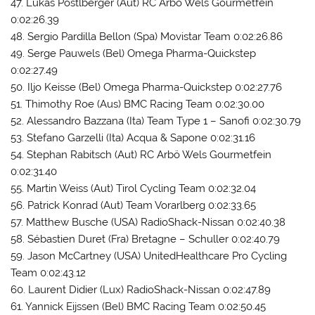
47. Lukas Pöstlberger (Aut) RC Arbö Wels Gourmetfein
0:02:26.39
48. Sergio Pardilla Bellon (Spa) Movistar Team 0:02:26.86
49. Serge Pauwels (Bel) Omega Pharma-Quickstep
0:02:27.49
50. Iljo Keisse (Bel) Omega Pharma-Quickstep 0:02:27.76
51. Thimothy Roe (Aus) BMC Racing Team 0:02:30.00
52. Alessandro Bazzana (Ita) Team Type 1 – Sanofi 0:02:30.79
53. Stefano Garzelli (Ita) Acqua & Sapone 0:02:31.16
54. Stephan Rabitsch (Aut) RC Arbö Wels Gourmetfein
0:02:31.40
55. Martin Weiss (Aut) Tirol Cycling Team 0:02:32.04
56. Patrick Konrad (Aut) Team Vorarlberg 0:02:33.65
57. Matthew Busche (USA) RadioShack-Nissan 0:02:40.38
58. Sébastien Duret (Fra) Bretagne – Schuller 0:02:40.79
59. Jason McCartney (USA) UnitedHealthcare Pro Cycling
Team 0:02:43.12
60. Laurent Didier (Lux) RadioShack-Nissan 0:02:47.89
61. Yannick Eijssen (Bel) BMC Racing Team 0:02:50.45