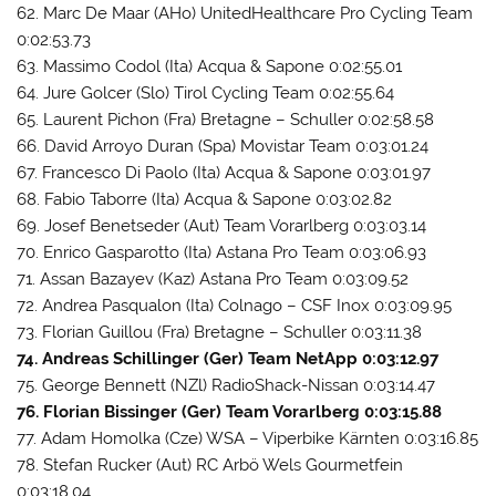
62. Marc De Maar (AHo) UnitedHealthcare Pro Cycling Team
0:02:53.73
63. Massimo Codol (Ita) Acqua & Sapone 0:02:55.01
64. Jure Golcer (Slo) Tirol Cycling Team 0:02:55.64
65. Laurent Pichon (Fra) Bretagne – Schuller 0:02:58.58
66. David Arroyo Duran (Spa) Movistar Team 0:03:01.24
67. Francesco Di Paolo (Ita) Acqua & Sapone 0:03:01.97
68. Fabio Taborre (Ita) Acqua & Sapone 0:03:02.82
69. Josef Benetseder (Aut) Team Vorarlberg 0:03:03.14
70. Enrico Gasparotto (Ita) Astana Pro Team 0:03:06.93
71. Assan Bazayev (Kaz) Astana Pro Team 0:03:09.52
72. Andrea Pasqualon (Ita) Colnago – CSF Inox 0:03:09.95
73. Florian Guillou (Fra) Bretagne – Schuller 0:03:11.38
74. Andreas Schillinger (Ger) Team NetApp 0:03:12.97
75. George Bennett (NZl) RadioShack-Nissan 0:03:14.47
76. Florian Bissinger (Ger) Team Vorarlberg 0:03:15.88
77. Adam Homolka (Cze) WSA – Viperbike Kärnten 0:03:16.85
78. Stefan Rucker (Aut) RC Arbö Wels Gourmetfein
0:03:18.04