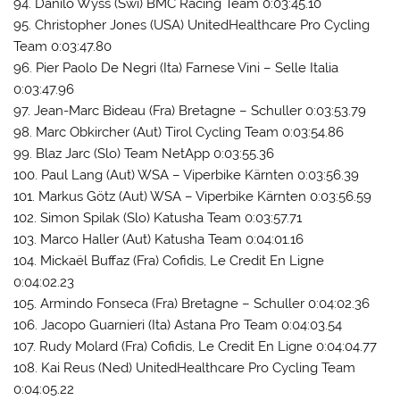
94. Danilo Wyss (Swi) BMC Racing Team 0:03:45.10
95. Christopher Jones (USA) UnitedHealthcare Pro Cycling
Team 0:03:47.80
96. Pier Paolo De Negri (Ita) Farnese Vini – Selle Italia
0:03:47.96
97. Jean-Marc Bideau (Fra) Bretagne – Schuller 0:03:53.79
98. Marc Obkircher (Aut) Tirol Cycling Team 0:03:54.86
99. Blaz Jarc (Slo) Team NetApp 0:03:55.36
100. Paul Lang (Aut) WSA – Viperbike Kärnten 0:03:56.39
101. Markus Götz (Aut) WSA – Viperbike Kärnten 0:03:56.59
102. Simon Spilak (Slo) Katusha Team 0:03:57.71
103. Marco Haller (Aut) Katusha Team 0:04:01.16
104. Mickaël Buffaz (Fra) Cofidis, Le Credit En Ligne
0:04:02.23
105. Armindo Fonseca (Fra) Bretagne – Schuller 0:04:02.36
106. Jacopo Guarnieri (Ita) Astana Pro Team 0:04:03.54
107. Rudy Molard (Fra) Cofidis, Le Credit En Ligne 0:04:04.77
108. Kai Reus (Ned) UnitedHealthcare Pro Cycling Team
0:04:05.22