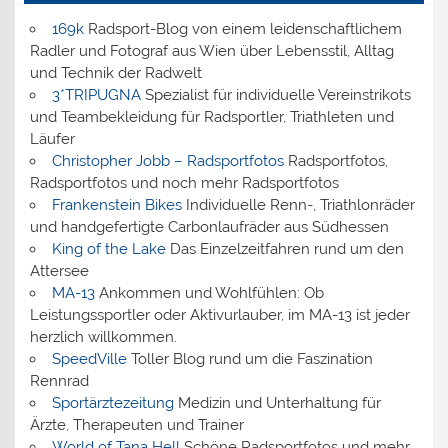
169k
Radsport-Blog von einem leidenschaftlichem
Radler und Fotograf aus Wien über Lebensstil, Alltag
und Technik der Radwelt
3*TRIPUGNA
Spezialist für individuelle Vereinstrikots
und Teambekleidung für Radsportler, Triathleten und
Läufer
Christopher Jobb – Radsportfotos
Radsportfotos,
Radsportfotos und noch mehr Radsportfotos
Frankenstein Bikes
Individuelle Renn-, Triathlonräder
und handgefertigte Carbonlaufräder aus Südhessen
King of the Lake
Das Einzelzeitfahren rund um den
Attersee
MA-13
Ankommen und Wohlfühlen: Ob
Leistungssportler oder Aktivurlauber, im MA-13 ist jeder
herzlich willkommen.
SpeedVille
Toller Blog rund um die Faszination
Rennrad
Sportärztezeitung
Medizin und Unterhaltung für
Ärzte, Therapeuten und Trainer
World of Tana Hell
Schöne Radsportfotos und mehr