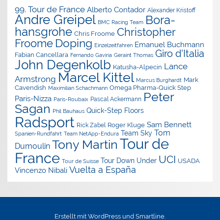
99. Tour de France
Alberto Contador
Alexander Kristoff
Andre Greipel
Bora-
BMC Racing Team
hansgrohe
Christopher
Chris Froome
Doping
Froome
Emanuel Buchmann
Einzelzeitfahren
Giro d'Italia
Fabian Cancellara
Geraint Thomas
Fernando Gaviria
John Degenkolb
Lance
Katusha-Alpecin
Marcel Kittel
Armstrong
Mark
Marcus Burghardt
Cavendish
Omega Pharma-Quick Step
Maximilian Schachmann
Peter
Paris-Nizza
Pascal Ackermann
Paris-Roubaix
Sagan
Quick-Step Floors
Phil Bauhaus
Radsport
Sam Bennett
Roger Kluge
Rick Zabel
Tom
Team Sky
Spanien-Rundfahrt
Team NetApp-Endura
Tour de
Tony Martin
Dumoulin
France
UCI
Tour Down Under
USADA
Tour de Suisse
Vuelta a España
Vincenzo Nibali
Erstellt mit
WordPress
und
Smartline
.