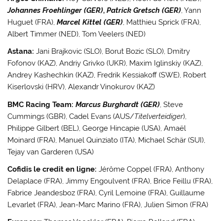
Johannes Froehlinger (GER)
,
Patrick Gretsch (GER)
, Yann
Huguet (FRA),
Marcel Kittel (GER)
, Matthieu Sprick (FRA),
Albert Timmer (NED), Tom Veelers (NED)
Astana:
Jani Brajkovic (SLO), Borut Bozic (SLO), Dmitry
Fofonov (KAZ), Andriy Grivko (UKR), Maxim Iglinskiy (KAZ),
Andrey Kashechkin (KAZ), Fredrik Kessiakoff (SWE), Robert
Kiserlovski (HRV), Alexandr Vinokurov (KAZ)
BMC Racing Team:
Marcus Burghardt (GER)
, Steve
Cummings (GBR), Cadel Evans (AUS/
Titelverteidiger
),
Philippe Gilbert (BEL), George Hincapie (USA), Amaël
Moinard (FRA), Manuel Quinziato (ITA), Michael Schär (SUI),
Tejay van Garderen (USA)
Cofidis le credit en ligne:
Jérôme Coppel (FRA), Anthony
Delaplace (FRA), Jimmy Engoulvent (FRA), Brice Feillu (FRA),
Fabrice Jeandesboz (FRA), Cyril Lemoine (FRA), Guillaume
Levarlet (FRA), Jean-Marc Marino (FRA), Julien Simon (FRA)