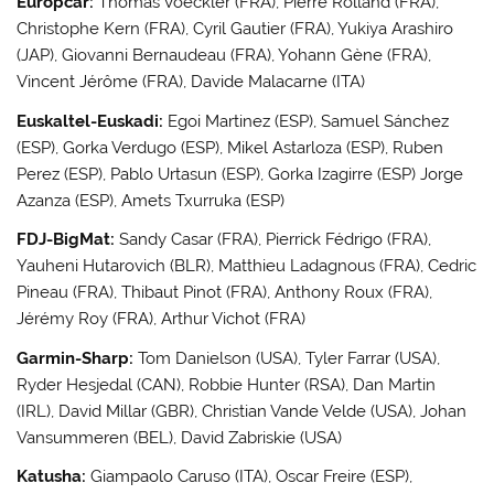
Europcar:
Thomas Voeckler (FRA), Pierre Rolland (FRA),
Christophe Kern (FRA), Cyril Gautier (FRA), Yukiya Arashiro
(JAP), Giovanni Bernaudeau (FRA), Yohann Gène (FRA),
Vincent Jérôme (FRA), Davide Malacarne (ITA)
Euskaltel-Euskadi:
Egoi Martinez (ESP), Samuel Sánchez
(ESP), Gorka Verdugo (ESP), Mikel Astarloza (ESP), Ruben
Perez (ESP), Pablo Urtasun (ESP), Gorka Izagirre (ESP) Jorge
Azanza (ESP), Amets Txurruka (ESP)
FDJ-BigMat:
Sandy Casar (FRA), Pierrick Fédrigo (FRA),
Yauheni Hutarovich (BLR), Matthieu Ladagnous (FRA), Cedric
Pineau (FRA), Thibaut Pinot (FRA), Anthony Roux (FRA),
Jérémy Roy (FRA), Arthur Vichot (FRA)
Garmin-Sharp:
Tom Danielson (USA), Tyler Farrar (USA),
Ryder Hesjedal (CAN), Robbie Hunter (RSA), Dan Martin
(IRL), David Millar (GBR), Christian Vande Velde (USA), Johan
Vansummeren (BEL), David Zabriskie (USA)
Katusha:
Giampaolo Caruso (ITA), Oscar Freire (ESP),