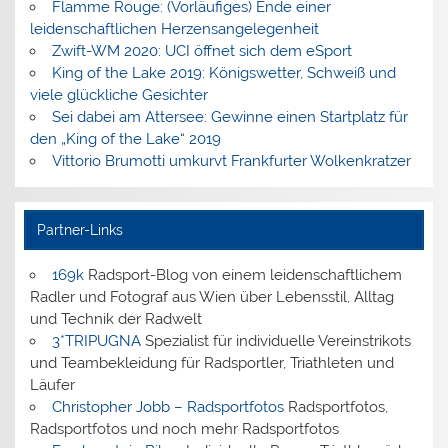
Flamme Rouge: (Vorläufiges) Ende einer
leidenschaftlichen Herzensangelegenheit
Zwift-WM 2020: UCI öffnet sich dem eSport
King of the Lake 2019: Königswetter, Schweiß und
viele glückliche Gesichter
Sei dabei am Attersee: Gewinne einen Startplatz für
den „King of the Lake“ 2019
Vittorio Brumotti umkurvt Frankfurter Wolkenkratzer
Partner-Links
169k
Radsport-Blog von einem leidenschaftlichem
Radler und Fotograf aus Wien über Lebensstil, Alltag
und Technik der Radwelt
3*TRIPUGNA
Spezialist für individuelle Vereinstrikots
und Teambekleidung für Radsportler, Triathleten und
Läufer
Christopher Jobb – Radsportfotos
Radsportfotos,
Radsportfotos und noch mehr Radsportfotos