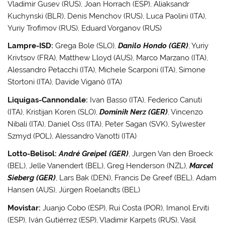
Vladimir Gusev (RUS), Joan Horrach (ESP), Aliaksandr
Kuchynski (BLR), Denis Menchov (RUS), Luca Paolini (ITA),
Yuriy Trofimov (RUS), Eduard Vorganov (RUS)
Lampre-ISD:
Grega Bole (SLO),
Danilo Hondo (GER)
, Yuriy
Krivtsov (FRA), Matthew Lloyd (AUS), Marco Marzano (ITA),
Alessandro Petacchi (ITA), Michele Scarponi (ITA), Simone
Stortoni (ITA), Davide Viganò (ITA)
Liquigas-Cannondale:
Ivan Basso (ITA), Federico Canuti
(ITA), Kristijan Koren (SLO),
Dominik Nerz (GER)
, Vincenzo
Nibali (ITA), Daniel Oss (ITA), Peter Sagan (SVK), Sylwester
Szmyd (POL), Alessandro Vanotti (ITA)
Lotto-Belisol:
André Greipel (GER)
, Jurgen Van den Broeck
(BEL), Jelle Vanendert (BEL), Greg Henderson (NZL),
Marcel
Sieberg (GER)
, Lars Bak (DEN), Francis De Greef (BEL), Adam
Hansen (AUS), Jürgen Roelandts (BEL)
Movistar:
Juanjo Cobo (ESP), Rui Costa (POR), Imanol Erviti
(ESP), Iván Gutiérrez (ESP), Vladimir Karpets (RUS), Vasil