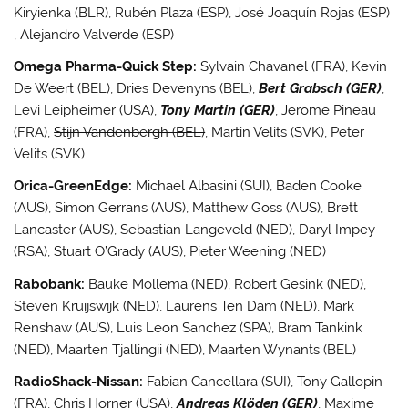
Kiryienka (BLR), Rubén Plaza (ESP), José Joaquín Rojas (ESP)
, Alejandro Valverde (ESP)
Omega Pharma-Quick Step:
Sylvain Chavanel (FRA), Kevin
De Weert (BEL), Dries Devenyns (BEL),
Bert Grabsch (GER)
,
Levi Leipheimer (USA),
Tony Martin (GER)
, Jerome Pineau
(FRA),
Stijn Vandenbergh (BEL)
, Martin Velits (SVK), Peter
Velits (SVK)
Orica-GreenEdge:
Michael Albasini (SUI), Baden Cooke
(AUS), Simon Gerrans (AUS), Matthew Goss (AUS), Brett
Lancaster (AUS), Sebastian Langeveld (NED), Daryl Impey
(RSA), Stuart O’Grady (AUS), Pieter Weening (NED)
Rabobank:
Bauke Mollema (NED), Robert Gesink (NED),
Steven Kruijswijk (NED), Laurens Ten Dam (NED), Mark
Renshaw (AUS), Luis Leon Sanchez (SPA), Bram Tankink
(NED), Maarten Tjallingii (NED), Maarten Wynants (BEL)
RadioShack-Nissan:
Fabian Cancellara (SUI), Tony Gallopin
(FRA), Chris Horner (USA),
Andreas Klöden (GER)
, Maxime