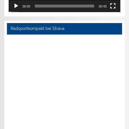
00:00
00:43
Radsportkompakt bei Strava