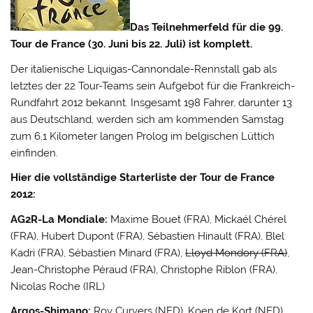
Das Teilnehmerfeld für die 99.
Tour de France (30. Juni bis 22. Juli) ist komplett.
Der italienische Liquigas-Cannondale-Rennstall gab als
letztes der 22 Tour-Teams sein Aufgebot für die Frankreich-
Rundfahrt 2012 bekannt.
Insgesamt 198 Fahrer, darunter 13
aus Deutschland, werden sich am kommenden Samstag
zum 6,1 Kilometer langen Prolog im belgischen Lüttich
einfinden.
Hier die vollständige Starterliste der Tour de France
2012:
AG2R-La Mondiale:
Maxime Bouet (FRA), Mickaél Chérel
(FRA), Hubert Dupont (FRA), Sébastien Hinault (FRA), Blel
Kadri (FRA), Sébastien Minard (FRA),
Lloyd Mondory (FRA)
,
Jean-Christophe Péraud (FRA), Christophe Riblon (FRA),
Nicolas Roche (IRL)
Argos-Shimano:
Roy Curvers (NED), Koen de Kort (NED),