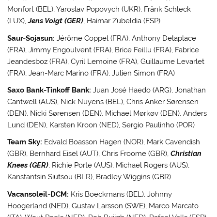
Monfort (BEL), Yaroslav Popovych (UKR), Fränk Schleck
(LUX),
Jens Voigt (GER)
, Haimar Zubeldia (ESP)
Saur-Sojasun:
Jérôme Coppel (FRA), Anthony Delaplace
(FRA), Jimmy Engoulvent (FRA), Brice Feillu (FRA), Fabrice
Jeandesboz (FRA), Cyril Lemoine (FRA), Guillaume Levarlet
(FRA), Jean-Marc Marino (FRA), Julien Simon (FRA)
Saxo Bank-Tinkoff Bank:
Juan José Haedo (ARG), Jonathan
Cantwell (AUS), Nick Nuyens (BEL), Chris Anker Sørensen
(DEN), Nicki Sørensen (DEN), Michael Mørkøv (DEN), Anders
Lund (DEN), Karsten Kroon (NED), Sergio Paulinho (POR)
Team Sky:
Edvald Boasson Hagen (NOR), Mark Cavendish
(GBR), Bernhard Eisel (AUT), Chris Froome (GBR),
Christian
Knees (GER)
, Richie Porte (AUS), Michael Rogers (AUS),
Kanstantsin Siutsou (BLR), Bradley Wiggins (GBR)
Vacansoleil-DCM:
Kris Boeckmans (BEL), Johnny
Hoogerland (NED), Gustav Larsson (SWE), Marco Marcato