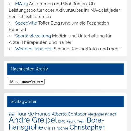
MA-13
Ankommen und Wohlfühlen: Ob
Leistungssportler oder Aktivurlauber, im MA-13 ist jeder
herzlich willkommen.
SpeedVille
Toller Blog rund um die Faszination
Rennrad
Sportärztezeitung
Medizin und Unterhaltung für
Ärzte, Therapeuten und Trainer
World of Tana Hell
Schöne Radsportfotos und mehr
Nachrichten-Archiv
Nachrichten-
Archiv
Schlagwörter
99. Tour de France
Alberto Contador
Alexander Kristoff
Andre Greipel
Bora-
BMC Racing Team
hansgrohe
Christopher
Chris Froome