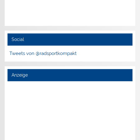
Social
Tweets von @radsportkompakt
Anzeige