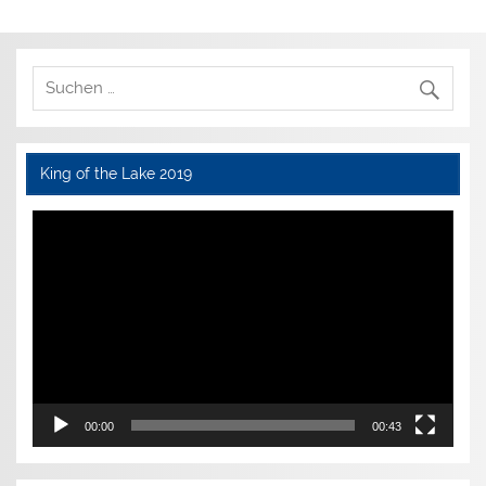
King of the Lake 2019
Video-
Player
00:00
00:43