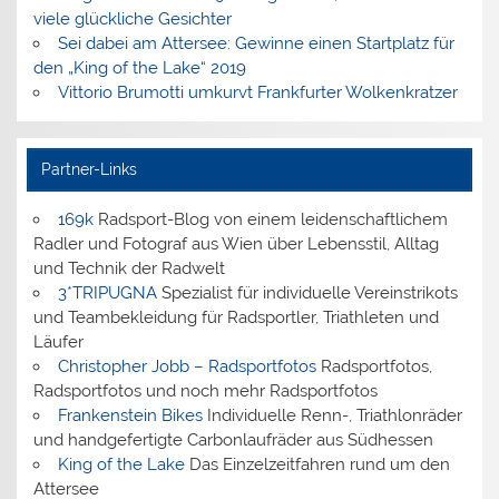
viele glückliche Gesichter
Sei dabei am Attersee: Gewinne einen Startplatz für
den „King of the Lake“ 2019
Vittorio Brumotti umkurvt Frankfurter Wolkenkratzer
Partner-Links
169k
Radsport-Blog von einem leidenschaftlichem
Radler und Fotograf aus Wien über Lebensstil, Alltag
und Technik der Radwelt
3*TRIPUGNA
Spezialist für individuelle Vereinstrikots
und Teambekleidung für Radsportler, Triathleten und
Läufer
Christopher Jobb – Radsportfotos
Radsportfotos,
Radsportfotos und noch mehr Radsportfotos
Frankenstein Bikes
Individuelle Renn-, Triathlonräder
und handgefertigte Carbonlaufräder aus Südhessen
King of the Lake
Das Einzelzeitfahren rund um den
Attersee