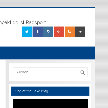
mpakt.de ist Radsport
King of the Lake 2019
Video-
Player