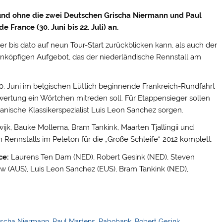
und ohne die zwei Deutschen Grischa Niermann und Paul
 France (30. Juni bis 22. Juli) an.
 bis dato auf neun Tour-Start zurückblicken kann, als auch der
nköpfigen Aufgebot, das der niederländische Rennstall am
. Juni im belgischen Lüttich beginnende Frankreich-Rundfahrt
ertung ein Wörtchen mitreden soll. Für Etappensieger sollen
anische Klassikerspezialist Luis Leon Sanchez sorgen.
jk, Bauke Mollema, Bram Tankink, Maarten Tjallingii und
ennstalls im Peleton für die „Große Schleife“ 2012 komplett.
ce:
Laurens Ten Dam (NED), Robert Gesink (NED), Steven
w (AUS), Luis Leon Sanchez (EUS), Bram Tankink (NED),
ischa Niermann
,
Paul Martens
,
Rabobank
,
Robert Gesink