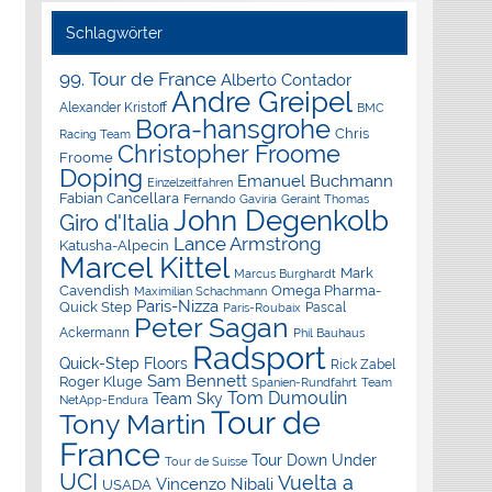
Schlagwörter
99. Tour de France
Alberto Contador
Andre Greipel
Alexander Kristoff
BMC
Bora-hansgrohe
Chris
Racing Team
Christopher Froome
Froome
Doping
Emanuel Buchmann
Einzelzeitfahren
Fabian Cancellara
Geraint Thomas
Fernando Gaviria
John Degenkolb
Giro d'Italia
Lance Armstrong
Katusha-Alpecin
Marcel Kittel
Mark
Marcus Burghardt
Cavendish
Omega Pharma-
Maximilian Schachmann
Paris-Nizza
Quick Step
Pascal
Paris-Roubaix
Peter Sagan
Ackermann
Phil Bauhaus
Radsport
Quick-Step Floors
Rick Zabel
Sam Bennett
Roger Kluge
Spanien-Rundfahrt
Team
Tom Dumoulin
Team Sky
NetApp-Endura
Tour de
Tony Martin
France
Tour Down Under
Tour de Suisse
UCI
Vuelta a
Vincenzo Nibali
USADA