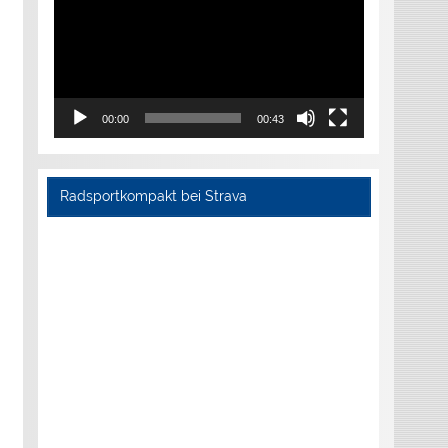
00:00
00:43
Radsportkompakt bei Strava