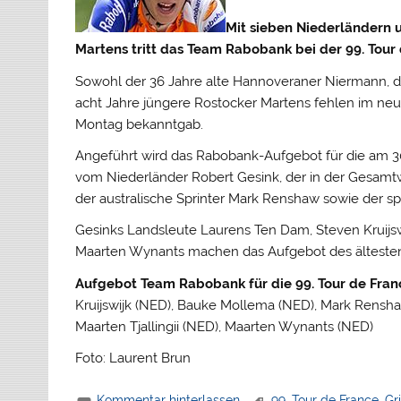
Mit sieben Niederländern 
Martens tritt das Team Rabobank bei der 99. Tour de
Sowohl der 36 Jahre alte Hannoveraner Niermann, der
acht Jahre jüngere Rostocker Martens fehlen im neu
Montag bekanntgab.
Angeführt wird das Rabobank-Aufgebot für die am 30
vom Niederländer Robert Gesink, der in der Gesamtw
der australische Sprinter Mark Renshaw sowie der sp
Gesinks Landsleute Laurens Ten Dam, Steven Kruijswi
Maarten Wynants machen das Aufgebot des ältesten R
Aufgebot Team Rabobank für die 99. Tour de Fran
Kruijswijk (NED), Bauke Mollema (NED), Mark Rensha
Maarten Tjallingii (NED), Maarten Wynants (NED)
Foto: Laurent Brun
Kommentar hinterlassen
99. Tour de France
,
Gr