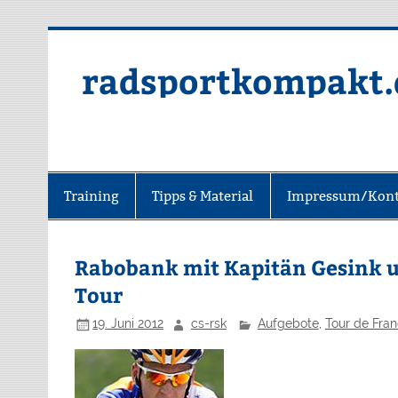
radsportkompakt.
Training
Tipps & Material
Impressum/Kont
Rabobank mit Kapitän Gesink 
Tour
19. Juni 2012
cs-rsk
Aufgebote
,
Tour de Fra