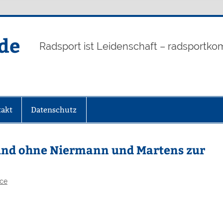
de
Radsport ist Leidenschaft – radsportko
akt
Datenschutz
und ohne Niermann und Martens zur
nce