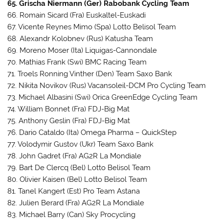
65. Grischa Niermann (Ger) Rabobank Cycling Team
66. Romain Sicard (Fra) Euskaltel-Euskadi
67. Vicente Reynes Mimo (Spa) Lotto Belisol Team
68. Alexandr Kolobnev (Rus) Katusha Team
69. Moreno Moser (Ita) Liquigas-Cannondale
70. Mathias Frank (Swi) BMC Racing Team
71. Troels Ronning Vinther (Den) Team Saxo Bank
72. Nikita Novikov (Rus) Vacansoleil-DCM Pro Cycling Team
73. Michael Albasini (Swi) Orica GreenEdge Cycling Team
74. William Bonnet (Fra) FDJ-Big Mat
75. Anthony Geslin (Fra) FDJ-Big Mat
76. Dario Cataldo (Ita) Omega Pharma – QuickStep
77. Volodymir Gustov (Ukr) Team Saxo Bank
78. John Gadret (Fra) AG2R La Mondiale
79. Bart De Clercq (Bel) Lotto Belisol Team
80. Olivier Kaisen (Bel) Lotto Belisol Team
81. Tanel Kangert (Est) Pro Team Astana
82. Julien Berard (Fra) AG2R La Mondiale
83. Michael Barry (Can) Sky Procycling