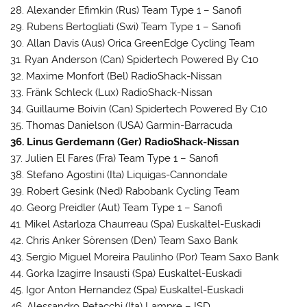
28. Alexander Efimkin (Rus) Team Type 1 – Sanofi
29. Rubens Bertogliati (Swi) Team Type 1 – Sanofi
30. Allan Davis (Aus) Orica GreenEdge Cycling Team
31. Ryan Anderson (Can) Spidertech Powered By C10
32. Maxime Monfort (Bel) RadioShack-Nissan
33. Fränk Schleck (Lux) RadioShack-Nissan
34. Guillaume Boivin (Can) Spidertech Powered By C10
35. Thomas Danielson (USA) Garmin-Barracuda
36. Linus Gerdemann (Ger) RadioShack-Nissan
37. Julien El Fares (Fra) Team Type 1 – Sanofi
38. Stefano Agostini (Ita) Liquigas-Cannondale
39. Robert Gesink (Ned) Rabobank Cycling Team
40. Georg Preidler (Aut) Team Type 1 – Sanofi
41. Mikel Astarloza Chaurreau (Spa) Euskaltel-Euskadi
42. Chris Anker Sörensen (Den) Team Saxo Bank
43. Sergio Miguel Moreira Paulinho (Por) Team Saxo Bank
44. Gorka Izagirre Insausti (Spa) Euskaltel-Euskadi
45. Igor Anton Hernandez (Spa) Euskaltel-Euskadi
46. Alessandro Petacchi (Ita) Lampre – ISD