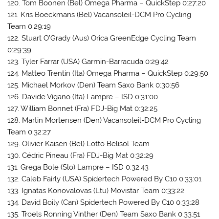
120. Tom Boonen (Bel) Omega Pharma – QuickStep 0:27:20
121. Kris Boeckmans (Bel) Vacansoleil-DCM Pro Cycling
Team 0:29:19
122. Stuart O’Grady (Aus) Orica GreenEdge Cycling Team
0:29:39
123. Tyler Farrar (USA) Garmin-Barracuda 0:29:42
124. Matteo Trentin (Ita) Omega Pharma – QuickStep 0:29:50
125. Michael Morkov (Den) Team Saxo Bank 0:30:56
126. Davide Vigano (Ita) Lampre – ISD 0:31:00
127. William Bonnet (Fra) FDJ-Big Mat 0:32:25
128. Martin Mortensen (Den) Vacansoleil-DCM Pro Cycling
Team 0:32:27
129. Olivier Kaisen (Bel) Lotto Belisol Team
130. Cédric Pineau (Fra) FDJ-Big Mat 0:32:29
131. Grega Bole (Slo) Lampre – ISD 0:32:43
132. Caleb Fairly (USA) Spidertech Powered By C10 0:33:01
133. Ignatas Konovalovas (Ltu) Movistar Team 0:33:22
134. David Boily (Can) Spidertech Powered By C10 0:33:28
135. Troels Ronning Vinther (Den) Team Saxo Bank 0:33:51