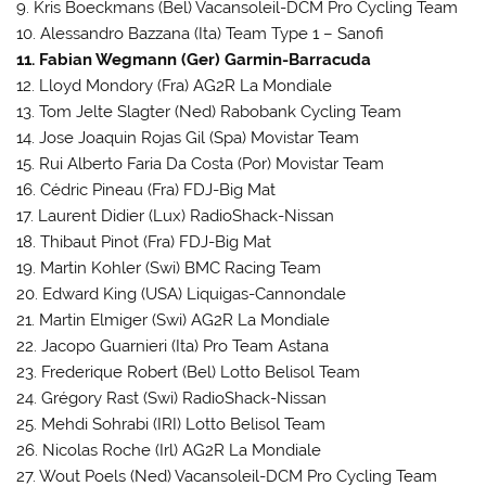
9. Kris Boeckmans (Bel) Vacansoleil-DCM Pro Cycling Team
10. Alessandro Bazzana (Ita) Team Type 1 – Sanofi
11. Fabian Wegmann (Ger) Garmin-Barracuda
12. Lloyd Mondory (Fra) AG2R La Mondiale
13. Tom Jelte Slagter (Ned) Rabobank Cycling Team
14. Jose Joaquin Rojas Gil (Spa) Movistar Team
15. Rui Alberto Faria Da Costa (Por) Movistar Team
16. Cédric Pineau (Fra) FDJ-Big Mat
17. Laurent Didier (Lux) RadioShack-Nissan
18. Thibaut Pinot (Fra) FDJ-Big Mat
19. Martin Kohler (Swi) BMC Racing Team
20. Edward King (USA) Liquigas-Cannondale
21. Martin Elmiger (Swi) AG2R La Mondiale
22. Jacopo Guarnieri (Ita) Pro Team Astana
23. Frederique Robert (Bel) Lotto Belisol Team
24. Grégory Rast (Swi) RadioShack-Nissan
25. Mehdi Sohrabi (IRI) Lotto Belisol Team
26. Nicolas Roche (Irl) AG2R La Mondiale
27. Wout Poels (Ned) Vacansoleil-DCM Pro Cycling Team