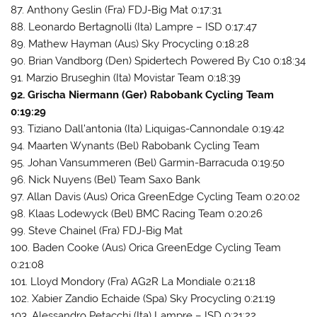
87. Anthony Geslin (Fra) FDJ-Big Mat 0:17:31
88. Leonardo Bertagnolli (Ita) Lampre – ISD 0:17:47
89. Mathew Hayman (Aus) Sky Procycling 0:18:28
90. Brian Vandborg (Den) Spidertech Powered By C10 0:18:34
91. Marzio Bruseghin (Ita) Movistar Team 0:18:39
92. Grischa Niermann (Ger) Rabobank Cycling Team
0:19:29
93. Tiziano Dall’antonia (Ita) Liquigas-Cannondale 0:19:42
94. Maarten Wynants (Bel) Rabobank Cycling Team
95. Johan Vansummeren (Bel) Garmin-Barracuda 0:19:50
96. Nick Nuyens (Bel) Team Saxo Bank
97. Allan Davis (Aus) Orica GreenEdge Cycling Team 0:20:02
98. Klaas Lodewyck (Bel) BMC Racing Team 0:20:26
99. Steve Chainel (Fra) FDJ-Big Mat
100. Baden Cooke (Aus) Orica GreenEdge Cycling Team
0:21:08
101. Lloyd Mondory (Fra) AG2R La Mondiale 0:21:18
102. Xabier Zandio Echaide (Spa) Sky Procycling 0:21:19
103. Alessandro Petacchi (Ita) Lampre – ISD 0:21:22