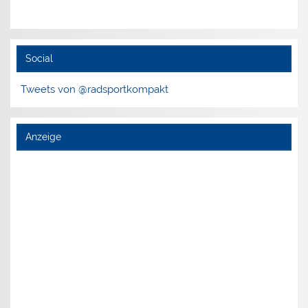
Social
Tweets von @radsportkompakt
Anzeige