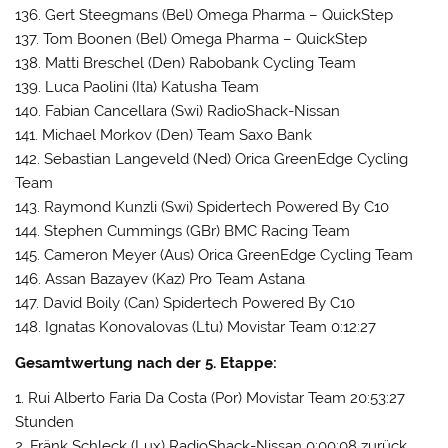
136. Gert Steegmans (Bel) Omega Pharma – QuickStep
137. Tom Boonen (Bel) Omega Pharma – QuickStep
138. Matti Breschel (Den) Rabobank Cycling Team
139. Luca Paolini (Ita) Katusha Team
140. Fabian Cancellara (Swi) RadioShack-Nissan
141. Michael Morkov (Den) Team Saxo Bank
142. Sebastian Langeveld (Ned) Orica GreenEdge Cycling
Team
143. Raymond Kunzli (Swi) Spidertech Powered By C10
144. Stephen Cummings (GBr) BMC Racing Team
145. Cameron Meyer (Aus) Orica GreenEdge Cycling Team
146. Assan Bazayev (Kaz) Pro Team Astana
147. David Boily (Can) Spidertech Powered By C10
148. Ignatas Konovalovas (Ltu) Movistar Team 0:12:27
Gesamtwertung nach der 5. Etappe:
1. Rui Alberto Faria Da Costa (Por) Movistar Team 20:53:27
Stunden
2. Fränk Schleck (Lux) RadioShack-Nissan 0:00:08 zurück