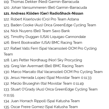
119. Thomas Dekker (Ned) Garmin-Barracuda
120. Johan Vansummeren (Bel) Garmin-Barracuda
121. Andreas Klöden (Ger) RadioShack-Nissan
122. Robert Kiserlovski (Cro) Pro Team Astana
123. Baden Cooke (Aus) Orica GreenEdge Cycling Team
124. Nick Nuyens (Bel) Team Saxo Bank
125. Timothy Duggan (USA) Liquigas-Cannondale
126. Brent Bookwalter (USA) BMC Racing Team
127. Rafael Valls Ferri (Spa) Vacansoleil-DCM Pro Cycling
Team
128. Lars Petter Nordhaug (Nor) Sky Procycling
129. Greg Van Avermaet (Bel) BMC Racing Team
130. Marco Marcato (Ita) Vacansoleil-DCM Pro Cycling Team
131. Jesus Herrada Lopez (Spa) Movistar Team 0:11:33
132. Marzio Bruseghin (Ita) Movistar Team 0:11:49
133. Stuart O’Grady (Aus) Orica GreenEdge Cycling Team
0:11:55
134. Juan Horrach Rippoll (Spa) Katusha Team
135. Oscar Freire Gomez (Spa) Katusha Team