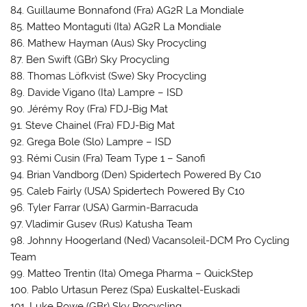
84. Guillaume Bonnafond (Fra) AG2R La Mondiale
85. Matteo Montaguti (Ita) AG2R La Mondiale
86. Mathew Hayman (Aus) Sky Procycling
87. Ben Swift (GBr) Sky Procycling
88. Thomas Löfkvist (Swe) Sky Procycling
89. Davide Vigano (Ita) Lampre – ISD
90. Jérémy Roy (Fra) FDJ-Big Mat
91. Steve Chainel (Fra) FDJ-Big Mat
92. Grega Bole (Slo) Lampre – ISD
93. Rémi Cusin (Fra) Team Type 1 – Sanofi
94. Brian Vandborg (Den) Spidertech Powered By C10
95. Caleb Fairly (USA) Spidertech Powered By C10
96. Tyler Farrar (USA) Garmin-Barracuda
97. Vladimir Gusev (Rus) Katusha Team
98. Johnny Hoogerland (Ned) Vacansoleil-DCM Pro Cycling
Team
99. Matteo Trentin (Ita) Omega Pharma – QuickStep
100. Pablo Urtasun Perez (Spa) Euskaltel-Euskadi
101. Luke Rowe (GBr) Sky Procycling