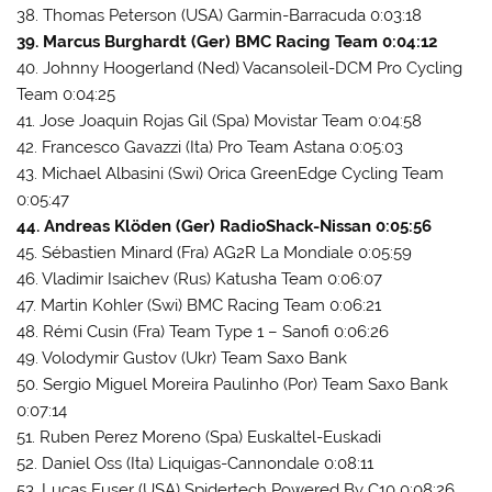
38. Thomas Peterson (USA) Garmin-Barracuda 0:03:18
39. Marcus Burghardt (Ger) BMC Racing Team 0:04:12
40. Johnny Hoogerland (Ned) Vacansoleil-DCM Pro Cycling
Team 0:04:25
41. Jose Joaquin Rojas Gil (Spa) Movistar Team 0:04:58
42. Francesco Gavazzi (Ita) Pro Team Astana 0:05:03
43. Michael Albasini (Swi) Orica GreenEdge Cycling Team
0:05:47
44. Andreas Klöden (Ger) RadioShack-Nissan 0:05:56
45. Sébastien Minard (Fra) AG2R La Mondiale 0:05:59
46. Vladimir Isaichev (Rus) Katusha Team 0:06:07
47. Martin Kohler (Swi) BMC Racing Team 0:06:21
48. Rémi Cusin (Fra) Team Type 1 – Sanofi 0:06:26
49. Volodymir Gustov (Ukr) Team Saxo Bank
50. Sergio Miguel Moreira Paulinho (Por) Team Saxo Bank
0:07:14
51. Ruben Perez Moreno (Spa) Euskaltel-Euskadi
52. Daniel Oss (Ita) Liquigas-Cannondale 0:08:11
53. Lucas Euser (USA) Spidertech Powered By C10 0:08:26