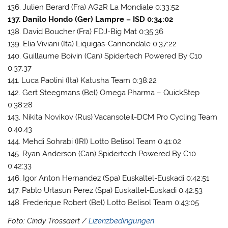
136. Julien Berard (Fra) AG2R La Mondiale 0:33:52
137. Danilo Hondo (Ger) Lampre – ISD 0:34:02
138. David Boucher (Fra) FDJ-Big Mat 0:35:36
139. Elia Viviani (Ita) Liquigas-Cannondale 0:37:22
140. Guillaume Boivin (Can) Spidertech Powered By C10
0:37:37
141. Luca Paolini (Ita) Katusha Team 0:38:22
142. Gert Steegmans (Bel) Omega Pharma – QuickStep
0:38:28
143. Nikita Novikov (Rus) Vacansoleil-DCM Pro Cycling Team
0:40:43
144. Mehdi Sohrabi (IRI) Lotto Belisol Team 0:41:02
145. Ryan Anderson (Can) Spidertech Powered By C10
0:42:33
146. Igor Anton Hernandez (Spa) Euskaltel-Euskadi 0:42:51
147. Pablo Urtasun Perez (Spa) Euskaltel-Euskadi 0:42:53
148. Frederique Robert (Bel) Lotto Belisol Team 0:43:05
Foto: Cindy Trossaert /
Lizenzbedingungen