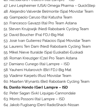
47. Levi Leipheimer (USA) Omega Pharma – QuickStep
48. Alejandro Valverde Belmonte (Spa) Movistar Team
49. Giampaolo Caruso (Ita) Katusha Team
50. Francesco Gavazzi (Ita) Pro Team Astana
51. Steven Kruijswijk (Ned) Rabobank Cycling Team
52. David Boucher (Fra) FDJ-Big Mat
53. José Ivan Gutierrez Palacios (Spa) Movistar Team
54. Laurens Ten Dam (Ned) Rabobank Cycling Team
55. Mikel Nieve Ituralde (Spa) Euskaltel-Euskadi
56. Roman Kreuziger (Cze) Pro Team Astana
57. Damiano Cunego (Ita) Lampre – ISD
58. Yauheni Hutarovich (Blr) FDJ-Big Mat
59. Vladimir Karpets (Rus) Movistar Team
60. Maarten Wynants (Bel) Rabobank Cycling Team
61. Danilo Hondo (Ger) Lampre – ISD
62. Peter Sagan (Svk) Liquigas-Cannondale
63. Morris Possoni (Ita) Lampre – ISD
64. Jakob Fuglsang (Den) RadioShack-Nissan