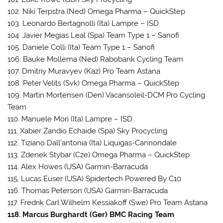
102. Niki Terpstra (Ned) Omega Pharma – QuickStep
103. Leonardo Bertagnolli (Ita) Lampre – ISD
104. Javier Megias Leal (Spa) Team Type 1 – Sanofi
105. Daniele Colli (Ita) Team Type 1 – Sanofi
106. Bauke Mollema (Ned) Rabobank Cycling Team
107. Dmitriy Muravyev (Kaz) Pro Team Astana
108. Peter Velits (Svk) Omega Pharma – QuickStep
109. Martin Mortensen (Den) Vacansoleil-DCM Pro Cycling
Team
110. Manuele Mori (Ita) Lampre – ISD
111. Xabier Zandio Echaide (Spa) Sky Procycling
112. Tiziano Dall’antonia (Ita) Liquigas-Cannondale
113. Zdenek Stybar (Cze) Omega Pharma – QuickStep
114. Alex Howes (USA) Garmin-Barracuda
115. Lucas Euser (USA) Spidertech Powered By C10
116. Thomas Peterson (USA) Garmin-Barracuda
117. Fredrik Carl Wilhelm Kessiakoff (Swe) Pro Team Astana
118. Marcus Burghardt (Ger) BMC Racing Team