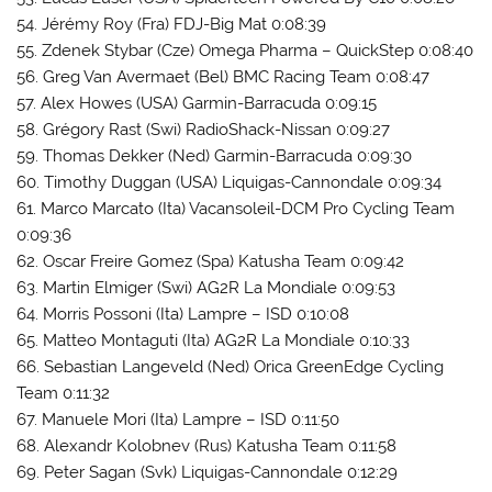
54. Jérémy Roy (Fra) FDJ-Big Mat 0:08:39
55. Zdenek Stybar (Cze) Omega Pharma – QuickStep 0:08:40
56. Greg Van Avermaet (Bel) BMC Racing Team 0:08:47
57. Alex Howes (USA) Garmin-Barracuda 0:09:15
58. Grégory Rast (Swi) RadioShack-Nissan 0:09:27
59. Thomas Dekker (Ned) Garmin-Barracuda 0:09:30
60. Timothy Duggan (USA) Liquigas-Cannondale 0:09:34
61. Marco Marcato (Ita) Vacansoleil-DCM Pro Cycling Team
0:09:36
62. Oscar Freire Gomez (Spa) Katusha Team 0:09:42
63. Martin Elmiger (Swi) AG2R La Mondiale 0:09:53
64. Morris Possoni (Ita) Lampre – ISD 0:10:08
65. Matteo Montaguti (Ita) AG2R La Mondiale 0:10:33
66. Sebastian Langeveld (Ned) Orica GreenEdge Cycling
Team 0:11:32
67. Manuele Mori (Ita) Lampre – ISD 0:11:50
68. Alexandr Kolobnev (Rus) Katusha Team 0:11:58
69. Peter Sagan (Svk) Liquigas-Cannondale 0:12:29