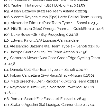
104. Yauheni Hutarovich (Blr) FDJ-Big Mat 0:21:59
105. Assan Bazayev (Kaz) Pro Team Astana 0:22:05
106. Vicente Reynes Mimo (Spa) Lotto Belisol Team 0:22:09
107. Alexander Efimkin (Rus) Team Type 1 – Sanofi 0:23:52
108. Niki Terpstra (Ned) Omega Pharma – QuickStep 0:24:06
109. Luke Rowe (GBr) Sky Procycling 0:24:36
110. Edward King (USA) Liquigas-Cannondale
111. Alessandro Bazzana (Ita) Team Type 1 – Sanofi 0:24:46
112. Jacopo Guarnieri (Ita) Pro Team Astana 0:24:56
113. Cameron Meyer (Aus) Orica GreenEdge Cycling Team
0:24:58
114. Daniele Colli (Ita) Team Type 1 – Sanofi 0:24:59
115. Fabian Cancellara (Swi) RadioShack-Nissan 0:25:01
116. Matti Breschel (Den) Rabobank Cycling Team 0:25:21
117. Raymond Kunzli (Swi) Spidertech Powered By C10
0:26:20
118. Romain Sicard (Fra) Euskaltel-Euskadi 0:26:49
119. Stefano Agostini (Ita) Liquigas-Cannondale 0:27:04