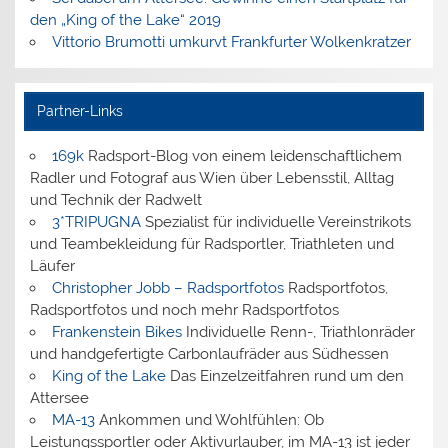
den „King of the Lake“ 2019
Vittorio Brumotti umkurvt Frankfurter Wolkenkratzer
Partner-Links
169k
Radsport-Blog von einem leidenschaftlichem
Radler und Fotograf aus Wien über Lebensstil, Alltag
und Technik der Radwelt
3*TRIPUGNA
Spezialist für individuelle Vereinstrikots
und Teambekleidung für Radsportler, Triathleten und
Läufer
Christopher Jobb – Radsportfotos
Radsportfotos,
Radsportfotos und noch mehr Radsportfotos
Frankenstein Bikes
Individuelle Renn-, Triathlonräder
und handgefertigte Carbonlaufräder aus Südhessen
King of the Lake
Das Einzelzeitfahren rund um den
Attersee
MA-13
Ankommen und Wohlfühlen: Ob
Leistungssportler oder Aktivurlauber, im MA-13 ist jeder