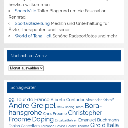
herzlich willkommen.
SpeedVille
Toller Blog rund um die Faszination
Rennrad
Sportärztezeitung
Medizin und Unterhaltung für
Ärzte, Therapeuten und Trainer
World of Tana Hell
Schöne Radsportfotos und mehr
Nachrichten-Archiv
Nachrichten-
Archiv
Schlagwörter
99. Tour de France
Alberto Contador
Alexander Kristoff
Andre Greipel
Bora-
BMC Racing Team
hansgrohe
Christopher
Chris Froome
Doping
Froome
Emanuel Buchmann
Einzelzeitfahren
Giro d'Italia
Fabian Cancellara
Geraint Thomas
Fernando Gaviria