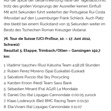
Auf die Spitze der Gesamtwertung hatte der Tagesabschnitt
trotz des großen Vorsprungs der Ausreißer keinen Einfluß.
Mit acht Sekunden führt weiterhin der Portugiese Rui Costa
(Movistar) auf den Luxemburger Fränk Schleck. Auch Platz
drei bleibt bei einem Rückstand von 15 Sekunden weiter im
Besitz des Tschechen Roman Kreuziger (Astana).
76. Tour de Suisse (UCI-ProTour, 10. – 17. Juni 2012,
Schweiz)
Resultat 5. Etappe, Trimbach/Olten – Gansingen 192,7
km:
1. Vladimir Isaychev (Rus) Katusha Team 4:58:28 Stunden
2. Ruben Perez Moreno (Spa) Euskaltel-Euskadi
3. Salvatore Puccio (Ita) Sky Procycling
4. Karsten Kroon (Ned) Team Saxo Bank
5. Sébastien Minard (Fra) AG2R La Mondiale
6. Daniel Oss (Ita) Liquigas-Cannondale 0:00:05 zurück
7. Klaas Lodewyck (Bel) BMC Racing Team 0:01:50
8. Elia Viviani (Ita) Liquigas-Cannondale 0:11:07