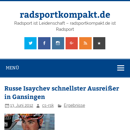
radsportkompakt.de
Radsport ist Leidenschaft – radsportkompakt.de ist
Radsport
MENÜ
Russe Isaychev schnellster Ausreißer
in Gansingen
13. Juni 2012
cs-rsk
Ergebnisse