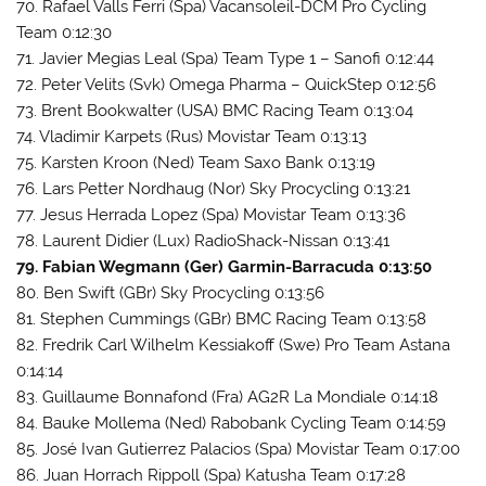
70. Rafael Valls Ferri (Spa) Vacansoleil-DCM Pro Cycling
Team 0:12:30
71. Javier Megias Leal (Spa) Team Type 1 – Sanofi 0:12:44
72. Peter Velits (Svk) Omega Pharma – QuickStep 0:12:56
73. Brent Bookwalter (USA) BMC Racing Team 0:13:04
74. Vladimir Karpets (Rus) Movistar Team 0:13:13
75. Karsten Kroon (Ned) Team Saxo Bank 0:13:19
76. Lars Petter Nordhaug (Nor) Sky Procycling 0:13:21
77. Jesus Herrada Lopez (Spa) Movistar Team 0:13:36
78. Laurent Didier (Lux) RadioShack-Nissan 0:13:41
79. Fabian Wegmann (Ger) Garmin-Barracuda 0:13:50
80. Ben Swift (GBr) Sky Procycling 0:13:56
81. Stephen Cummings (GBr) BMC Racing Team 0:13:58
82. Fredrik Carl Wilhelm Kessiakoff (Swe) Pro Team Astana
0:14:14
83. Guillaume Bonnafond (Fra) AG2R La Mondiale 0:14:18
84. Bauke Mollema (Ned) Rabobank Cycling Team 0:14:59
85. José Ivan Gutierrez Palacios (Spa) Movistar Team 0:17:00
86. Juan Horrach Rippoll (Spa) Katusha Team 0:17:28