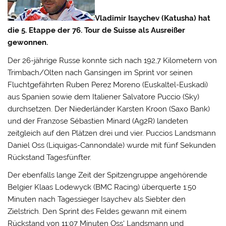
Vladimir Isaychev (Katusha) hat
die 5. Etappe der 76. Tour de Suisse als Ausreißer
gewonnen.
Der 26-jährige Russe konnte sich nach 192,7 Kilometern von
Trimbach/Olten nach Gansingen im Sprint vor seinen
Fluchtgefährten Ruben Perez Moreno (Euskaltel-Euskadi)
aus Spanien sowie dem Italiener Salvatore Puccio (Sky)
durchsetzen.
Der Niederländer Karsten Kroon (Saxo Bank)
und der Franzose Sébastien Minard (Ag2R) landeten
zeitgleich auf den Plätzen drei und vier. Puccios Landsmann
Daniel Oss (Liquigas-Cannondale) wurde mit fünf Sekunden
Rückstand Tagesfünfter.
Der ebenfalls lange Zeit der Spitzengruppe angehörende
Belgier Klaas Lodewyck (BMC Racing) überquerte 1:50
Minuten nach Tagessieger Isaychev als Siebter den
Zielstrich. Den Sprint des Feldes gewann mit einem
Rückstand von 11:07 Minuten Oss‘ Landsmann und