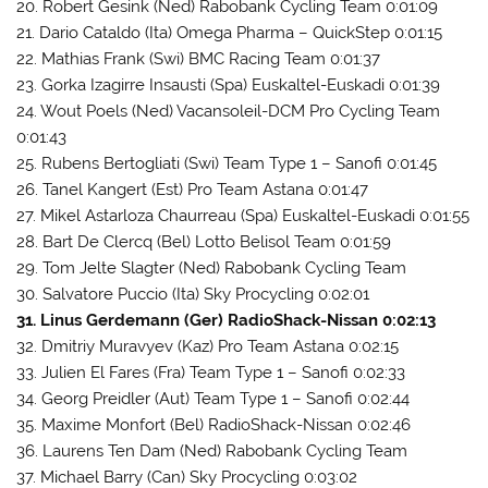
20. Robert Gesink (Ned) Rabobank Cycling Team 0:01:09
21. Dario Cataldo (Ita) Omega Pharma – QuickStep 0:01:15
22. Mathias Frank (Swi) BMC Racing Team 0:01:37
23. Gorka Izagirre Insausti (Spa) Euskaltel-Euskadi 0:01:39
24. Wout Poels (Ned) Vacansoleil-DCM Pro Cycling Team
0:01:43
25. Rubens Bertogliati (Swi) Team Type 1 – Sanofi 0:01:45
26. Tanel Kangert (Est) Pro Team Astana 0:01:47
27. Mikel Astarloza Chaurreau (Spa) Euskaltel-Euskadi 0:01:55
28. Bart De Clercq (Bel) Lotto Belisol Team 0:01:59
29. Tom Jelte Slagter (Ned) Rabobank Cycling Team
30. Salvatore Puccio (Ita) Sky Procycling 0:02:01
31. Linus Gerdemann (Ger) RadioShack-Nissan 0:02:13
32. Dmitriy Muravyev (Kaz) Pro Team Astana 0:02:15
33. Julien El Fares (Fra) Team Type 1 – Sanofi 0:02:33
34. Georg Preidler (Aut) Team Type 1 – Sanofi 0:02:44
35. Maxime Monfort (Bel) RadioShack-Nissan 0:02:46
36. Laurens Ten Dam (Ned) Rabobank Cycling Team
37. Michael Barry (Can) Sky Procycling 0:03:02