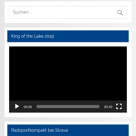
King of the Lake 2019
Video-
Player
00:00
00:43
Radsportkompakt bei Strava