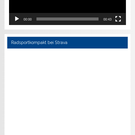
00:00
00:43
Radsportkompakt bei Strava