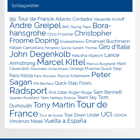
Schlagwörter
99. Tour de France
Alberto Contador
Alexander Kristoff
Andre Greipel
Bora-
BMC Racing Team
hansgrohe
Christopher
Chris Froome
Doping
Froome
Emanuel Buchmann
Einzelzeitfahren
Giro d'Italia
Fabian Cancellara
Geraint Thomas
Fernando Gaviria
John Degenkolb
Lance
Katusha-Alpecin
Marcel Kittel
Armstrong
Mark
Marcus Burghardt
Cavendish
Omega Pharma-Quick Step
Maximilian Schachmann
Peter
Paris-Nizza
Pascal Ackermann
Paris-Roubaix
Sagan
Quick-Step Floors
Phil Bauhaus
Radsport
Sam Bennett
Roger Kluge
Rick Zabel
Tom
Team Sky
Spanien-Rundfahrt
Team NetApp-Endura
Tour de
Tony Martin
Dumoulin
France
UCI
Tour Down Under
USADA
Tour de Suisse
Vuelta a España
Vincenzo Nibali