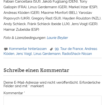
Fabian Cancellara (SUI), Jakob Fuglsang (DEN), Tony
Gallopin (FRA), Linus Gerdemann (GER), Markel Irizar (ESP),
Andreas Klöden (GER), Maxime Monfort (BEL), Yaroslav
Popovych (UKR), Gregory Rast (SUI), Hayden Roulston (NZL),
Andy Schleck, Fränk Schleck (beide LUX), Jens Voigt (GER).
Haimar Zubeldia (ESP)
Foto & Lizenzbedingungen:
Laurie Beylier
Kommentar hinterlassen
99. Tour de France
,
Andreas
Klöden
,
Jens Voigt
,
Linus Gerdemann
,
RadioShack-Nissan
Schreibe einen Kommentar
Deine E-Mail-Adresse wird nicht veröffentlicht.
Erforderliche
Felder sind mit
*
markiert
Kommentar
*