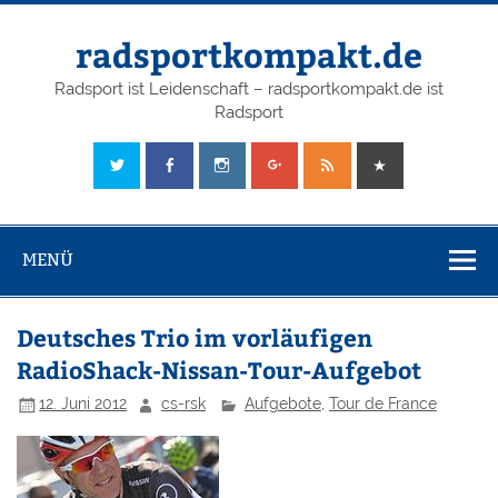
radsportkompakt.de
Radsport ist Leidenschaft – radsportkompakt.de ist
Radsport
MENÜ
Deutsches Trio im vorläufigen
RadioShack-Nissan-Tour-Aufgebot
12. Juni 2012
cs-rsk
Aufgebote
,
Tour de France