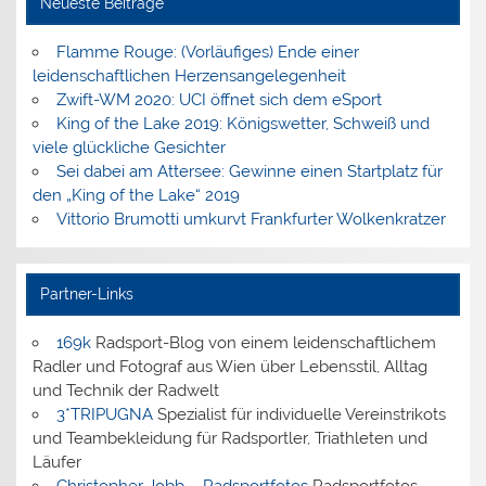
Neueste Beiträge
Flamme Rouge: (Vorläufiges) Ende einer
leidenschaftlichen Herzensangelegenheit
Zwift-WM 2020: UCI öffnet sich dem eSport
King of the Lake 2019: Königswetter, Schweiß und
viele glückliche Gesichter
Sei dabei am Attersee: Gewinne einen Startplatz für
den „King of the Lake“ 2019
Vittorio Brumotti umkurvt Frankfurter Wolkenkratzer
Partner-Links
169k
Radsport-Blog von einem leidenschaftlichem
Radler und Fotograf aus Wien über Lebensstil, Alltag
und Technik der Radwelt
3*TRIPUGNA
Spezialist für individuelle Vereinstrikots
und Teambekleidung für Radsportler, Triathleten und
Läufer
Christopher Jobb – Radsportfotos
Radsportfotos,