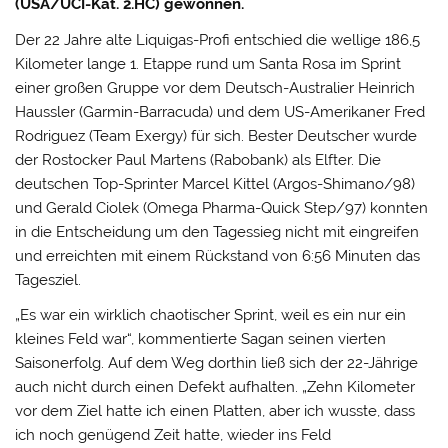
(USA/UCI-Kat. 2.HC) gewonnen.
Der 22 Jahre alte Liquigas-Profi entschied die wellige 186,5
Kilometer lange 1. Etappe rund um Santa Rosa im Sprint
einer großen Gruppe vor dem Deutsch-Australier Heinrich
Haussler (Garmin-Barracuda) und dem US-Amerikaner Fred
Rodriguez (Team Exergy) für sich.
Bester Deutscher wurde
der Rostocker Paul Martens (Rabobank) als Elfter. Die
deutschen Top-Sprinter Marcel Kittel (Argos-Shimano/98)
und Gerald Ciolek (Omega Pharma-Quick Step/97) konnten
in die Entscheidung um den Tagessieg nicht mit eingreifen
und erreichten mit einem Rückstand von 6:56 Minuten das
Tagesziel.
„Es war ein wirklich chaotischer Sprint, weil es ein nur ein
kleines Feld war“, kommentierte Sagan seinen vierten
Saisonerfolg. Auf dem Weg dorthin ließ sich der 22-Jährige
auch nicht durch einen Defekt aufhalten. „Zehn Kilometer
vor dem Ziel hatte ich einen Platten, aber ich wusste, dass
ich noch genügend Zeit hatte, wieder ins Feld