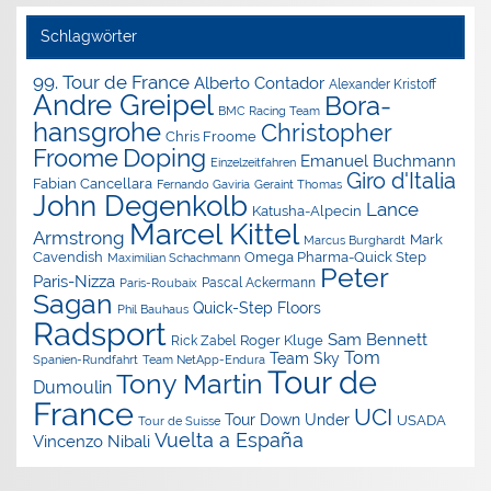
Schlagwörter
99. Tour de France
Alberto Contador
Alexander Kristoff
Andre Greipel
Bora-
BMC Racing Team
hansgrohe
Christopher
Chris Froome
Doping
Froome
Emanuel Buchmann
Einzelzeitfahren
Giro d'Italia
Fabian Cancellara
Geraint Thomas
Fernando Gaviria
John Degenkolb
Lance
Katusha-Alpecin
Marcel Kittel
Armstrong
Mark
Marcus Burghardt
Cavendish
Omega Pharma-Quick Step
Maximilian Schachmann
Peter
Paris-Nizza
Pascal Ackermann
Paris-Roubaix
Sagan
Quick-Step Floors
Phil Bauhaus
Radsport
Sam Bennett
Roger Kluge
Rick Zabel
Tom
Team Sky
Spanien-Rundfahrt
Team NetApp-Endura
Tour de
Tony Martin
Dumoulin
France
UCI
Tour Down Under
USADA
Tour de Suisse
Vuelta a España
Vincenzo Nibali