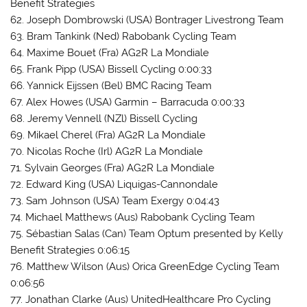
Benefit Strategies
62. Joseph Dombrowski (USA) Bontrager Livestrong Team
63. Bram Tankink (Ned) Rabobank Cycling Team
64. Maxime Bouet (Fra) AG2R La Mondiale
65. Frank Pipp (USA) Bissell Cycling 0:00:33
66. Yannick Eijssen (Bel) BMC Racing Team
67. Alex Howes (USA) Garmin – Barracuda 0:00:33
68. Jeremy Vennell (NZl) Bissell Cycling
69. Mikael Cherel (Fra) AG2R La Mondiale
70. Nicolas Roche (Irl) AG2R La Mondiale
71. Sylvain Georges (Fra) AG2R La Mondiale
72. Edward King (USA) Liquigas-Cannondale
73. Sam Johnson (USA) Team Exergy 0:04:43
74. Michael Matthews (Aus) Rabobank Cycling Team
75. Sébastian Salas (Can) Team Optum presented by Kelly
Benefit Strategies 0:06:15
76. Matthew Wilson (Aus) Orica GreenEdge Cycling Team
0:06:56
77. Jonathan Clarke (Aus) UnitedHealthcare Pro Cycling