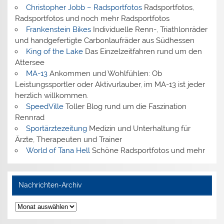
Christopher Jobb – Radsportfotos
Radsportfotos,
Radsportfotos und noch mehr Radsportfotos
Frankenstein Bikes
Individuelle Renn-, Triathlonräder
und handgefertigte Carbonlaufräder aus Südhessen
King of the Lake
Das Einzelzeitfahren rund um den
Attersee
MA-13
Ankommen und Wohlfühlen: Ob
Leistungssportler oder Aktivurlauber, im MA-13 ist jeder
herzlich willkommen.
SpeedVille
Toller Blog rund um die Faszination
Rennrad
Sportärztezeitung
Medizin und Unterhaltung für
Ärzte, Therapeuten und Trainer
World of Tana Hell
Schöne Radsportfotos und mehr
Nachrichten-Archiv
Nachrichten-
Archiv