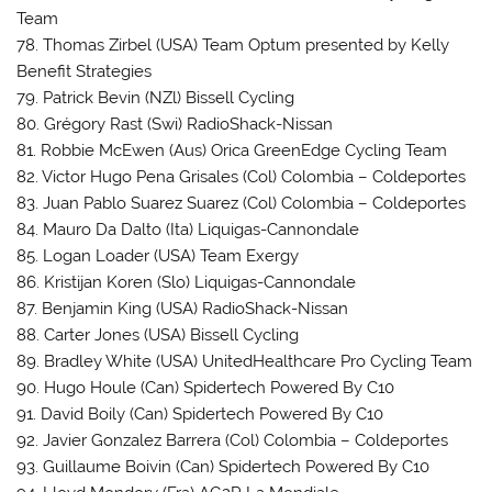
Team
78. Thomas Zirbel (USA) Team Optum presented by Kelly
Benefit Strategies
79. Patrick Bevin (NZl) Bissell Cycling
80. Grégory Rast (Swi) RadioShack-Nissan
81. Robbie McEwen (Aus) Orica GreenEdge Cycling Team
82. Victor Hugo Pena Grisales (Col) Colombia – Coldeportes
83. Juan Pablo Suarez Suarez (Col) Colombia – Coldeportes
84. Mauro Da Dalto (Ita) Liquigas-Cannondale
85. Logan Loader (USA) Team Exergy
86. Kristijan Koren (Slo) Liquigas-Cannondale
87. Benjamin King (USA) RadioShack-Nissan
88. Carter Jones (USA) Bissell Cycling
89. Bradley White (USA) UnitedHealthcare Pro Cycling Team
90. Hugo Houle (Can) Spidertech Powered By C10
91. David Boily (Can) Spidertech Powered By C10
92. Javier Gonzalez Barrera (Col) Colombia – Coldeportes
93. Guillaume Boivin (Can) Spidertech Powered By C10