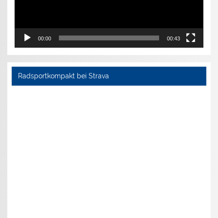
00:00
00:43
Radsportkompakt bei Strava