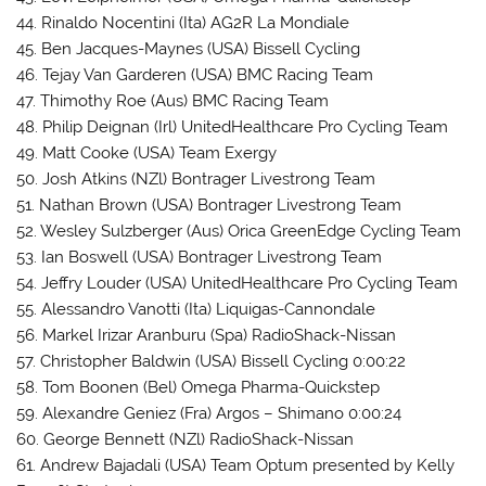
44. Rinaldo Nocentini (Ita) AG2R La Mondiale
45. Ben Jacques-Maynes (USA) Bissell Cycling
46. Tejay Van Garderen (USA) BMC Racing Team
47. Thimothy Roe (Aus) BMC Racing Team
48. Philip Deignan (Irl) UnitedHealthcare Pro Cycling Team
49. Matt Cooke (USA) Team Exergy
50. Josh Atkins (NZl) Bontrager Livestrong Team
51. Nathan Brown (USA) Bontrager Livestrong Team
52. Wesley Sulzberger (Aus) Orica GreenEdge Cycling Team
53. Ian Boswell (USA) Bontrager Livestrong Team
54. Jeffry Louder (USA) UnitedHealthcare Pro Cycling Team
55. Alessandro Vanotti (Ita) Liquigas-Cannondale
56. Markel Irizar Aranburu (Spa) RadioShack-Nissan
57. Christopher Baldwin (USA) Bissell Cycling 0:00:22
58. Tom Boonen (Bel) Omega Pharma-Quickstep
59. Alexandre Geniez (Fra) Argos – Shimano 0:00:24
60. George Bennett (NZl) RadioShack-Nissan
61. Andrew Bajadali (USA) Team Optum presented by Kelly