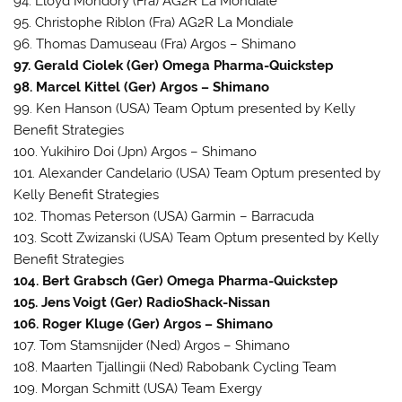
94. Lloyd Mondory (Fra) AG2R La Mondiale
95. Christophe Riblon (Fra) AG2R La Mondiale
96. Thomas Damuseau (Fra) Argos – Shimano
97. Gerald Ciolek (Ger) Omega Pharma-Quickstep
98. Marcel Kittel (Ger) Argos – Shimano
99. Ken Hanson (USA) Team Optum presented by Kelly
Benefit Strategies
100. Yukihiro Doi (Jpn) Argos – Shimano
101. Alexander Candelario (USA) Team Optum presented by
Kelly Benefit Strategies
102. Thomas Peterson (USA) Garmin – Barracuda
103. Scott Zwizanski (USA) Team Optum presented by Kelly
Benefit Strategies
104. Bert Grabsch (Ger) Omega Pharma-Quickstep
105. Jens Voigt (Ger) RadioShack-Nissan
106. Roger Kluge (Ger) Argos – Shimano
107. Tom Stamsnijder (Ned) Argos – Shimano
108. Maarten Tjallingii (Ned) Rabobank Cycling Team
109. Morgan Schmitt (USA) Team Exergy