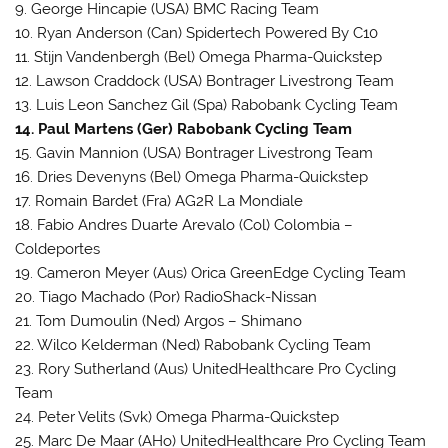
9. George Hincapie (USA) BMC Racing Team
10. Ryan Anderson (Can) Spidertech Powered By C10
11. Stijn Vandenbergh (Bel) Omega Pharma-Quickstep
12. Lawson Craddock (USA) Bontrager Livestrong Team
13. Luis Leon Sanchez Gil (Spa) Rabobank Cycling Team
14. Paul Martens (Ger) Rabobank Cycling Team
15. Gavin Mannion (USA) Bontrager Livestrong Team
16. Dries Devenyns (Bel) Omega Pharma-Quickstep
17. Romain Bardet (Fra) AG2R La Mondiale
18. Fabio Andres Duarte Arevalo (Col) Colombia –
Coldeportes
19. Cameron Meyer (Aus) Orica GreenEdge Cycling Team
20. Tiago Machado (Por) RadioShack-Nissan
21. Tom Dumoulin (Ned) Argos – Shimano
22. Wilco Kelderman (Ned) Rabobank Cycling Team
23. Rory Sutherland (Aus) UnitedHealthcare Pro Cycling
Team
24. Peter Velits (Svk) Omega Pharma-Quickstep
25. Marc De Maar (AHo) UnitedHealthcare Pro Cycling Team