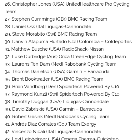
26. Christopher Jones (USA) UnitedHealthcare Pro Cycling
Team
27. Stephen Cummings (GBr) BMC Racing Team
28. Daniel Oss (Ita) Liquigas-Cannondale
29. Steve Morabito (Swi) BMC Racing Team
30. Darwin Atapuma Hurtado (Col) Colombia – Coldeportes
31. Matthew Busche (USA) RadioShack-Nissan
32. Luke Durbridge (Aus) Orica GreenEdge Cycling Team
33. Laurens Ten Dam (Ned) Rabobank Cycling Team
34. Thomas Danielson (USA) Garmin – Barracuda
35. Brent Bookwalter (USA) BMC Racing Team
36. Brian Vandborg (Den) Spidertech Powered By C10
37. Raymond Kunzli (Swi) Spidertech Powered By C10
38. Timothy Duggan (USA) Liquigas-Cannondale
39. David Zabriskie (USA) Garmin – Barracuda
40. Robert Gesink (Ned) Rabobank Cycling Team
41. Andrés Díaz Corrales (Col) Team Exergy
42. Vincenzo Nibali (Ita) Liquigas-Cannondale
43. Levi Leipheimer (USA) Omega Pharma-Quickstep