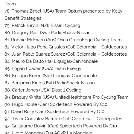
Team
78. Thomas Zirbel (USA) Team Optum presented by Kelly
Benefit Strategies
79. Patrick Bevin (NZl) Bissell Cycling
80. Grégory Rast (Swi) RadioShack-Nissan
81. Robbie McEwen (Aus) Orica GreenEdge Cycling Team
82. Victor Hugo Pena Grisales (Col) Colombia – Coldeportes
83. Juan Pablo Suarez Suarez (Col) Colombia – Coldeportes
84. Mauro Da Dalto (Ita) Liquigas-Cannondale
85. Logan Loader (USA) Team Exergy
86. Kristijan Koren (Slo) Liquigas-Cannondale
87. Benjamin King (USA) RadioShack-Nissan
88. Carter Jones (USA) Bissell Cycling
89. Bradley White (USA) UnitedHealthcare Pro Cycling Team
90. Hugo Houle (Can) Spidertech Powered By C10
91. David Boily (Can) Spidertech Powered By C10
92. Javier Gonzalez Barrera (Col) Colombia – Coldeportes
93. Guillaume Boivin (Can) Spidertech Powered By C10
94. Lloyd Mondory (Fra) AG2R La Mondiale