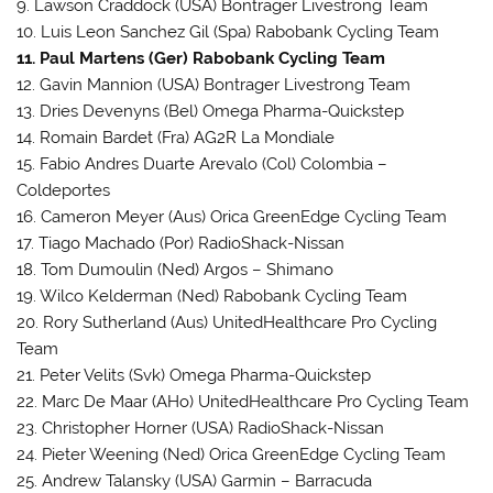
9. Lawson Craddock (USA) Bontrager Livestrong Team
10. Luis Leon Sanchez Gil (Spa) Rabobank Cycling Team
11. Paul Martens (Ger) Rabobank Cycling Team
12. Gavin Mannion (USA) Bontrager Livestrong Team
13. Dries Devenyns (Bel) Omega Pharma-Quickstep
14. Romain Bardet (Fra) AG2R La Mondiale
15. Fabio Andres Duarte Arevalo (Col) Colombia –
Coldeportes
16. Cameron Meyer (Aus) Orica GreenEdge Cycling Team
17. Tiago Machado (Por) RadioShack-Nissan
18. Tom Dumoulin (Ned) Argos – Shimano
19. Wilco Kelderman (Ned) Rabobank Cycling Team
20. Rory Sutherland (Aus) UnitedHealthcare Pro Cycling
Team
21. Peter Velits (Svk) Omega Pharma-Quickstep
22. Marc De Maar (AHo) UnitedHealthcare Pro Cycling Team
23. Christopher Horner (USA) RadioShack-Nissan
24. Pieter Weening (Ned) Orica GreenEdge Cycling Team
25. Andrew Talansky (USA) Garmin – Barracuda