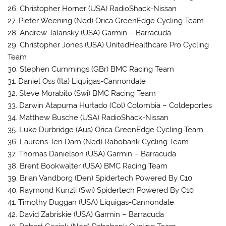
26. Christopher Horner (USA) RadioShack-Nissan
27. Pieter Weening (Ned) Orica GreenEdge Cycling Team
28. Andrew Talansky (USA) Garmin – Barracuda
29. Christopher Jones (USA) UnitedHealthcare Pro Cycling
Team
30. Stephen Cummings (GBr) BMC Racing Team
31. Daniel Oss (Ita) Liquigas-Cannondale
32. Steve Morabito (Swi) BMC Racing Team
33. Darwin Atapuma Hurtado (Col) Colombia – Coldeportes
34. Matthew Busche (USA) RadioShack-Nissan
35. Luke Durbridge (Aus) Orica GreenEdge Cycling Team
36. Laurens Ten Dam (Ned) Rabobank Cycling Team
37. Thomas Danielson (USA) Garmin – Barracuda
38. Brent Bookwalter (USA) BMC Racing Team
39. Brian Vandborg (Den) Spidertech Powered By C10
40. Raymond Kunzli (Swi) Spidertech Powered By C10
41. Timothy Duggan (USA) Liquigas-Cannondale
42. David Zabriskie (USA) Garmin – Barracuda