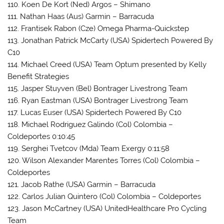
110. Koen De Kort (Ned) Argos – Shimano
111. Nathan Haas (Aus) Garmin – Barracuda
112. Frantisek Rabon (Cze) Omega Pharma-Quickstep
113. Jonathan Patrick McCarty (USA) Spidertech Powered By
C10
114. Michael Creed (USA) Team Optum presented by Kelly
Benefit Strategies
115. Jasper Stuyven (Bel) Bontrager Livestrong Team
116. Ryan Eastman (USA) Bontrager Livestrong Team
117. Lucas Euser (USA) Spidertech Powered By C10
118. Michael Rodriguez Galindo (Col) Colombia –
Coldeportes 0:10:45
119. Serghei Tvetcov (Mda) Team Exergy 0:11:58
120. Wilson Alexander Marentes Torres (Col) Colombia –
Coldeportes
121. Jacob Rathe (USA) Garmin – Barracuda
122. Carlos Julian Quintero (Col) Colombia – Coldeportes
123. Jason McCartney (USA) UnitedHealthcare Pro Cycling
Team