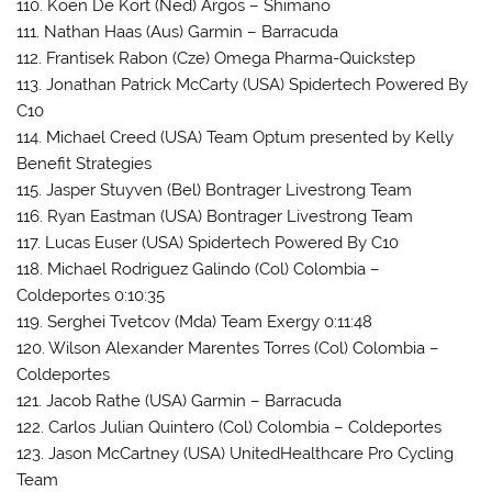
110. Koen De Kort (Ned) Argos – Shimano
111. Nathan Haas (Aus) Garmin – Barracuda
112. Frantisek Rabon (Cze) Omega Pharma-Quickstep
113. Jonathan Patrick McCarty (USA) Spidertech Powered By
C10
114. Michael Creed (USA) Team Optum presented by Kelly
Benefit Strategies
115. Jasper Stuyven (Bel) Bontrager Livestrong Team
116. Ryan Eastman (USA) Bontrager Livestrong Team
117. Lucas Euser (USA) Spidertech Powered By C10
118. Michael Rodriguez Galindo (Col) Colombia –
Coldeportes 0:10:35
119. Serghei Tvetcov (Mda) Team Exergy 0:11:48
120. Wilson Alexander Marentes Torres (Col) Colombia –
Coldeportes
121. Jacob Rathe (USA) Garmin – Barracuda
122. Carlos Julian Quintero (Col) Colombia – Coldeportes
123. Jason McCartney (USA) UnitedHealthcare Pro Cycling
Team