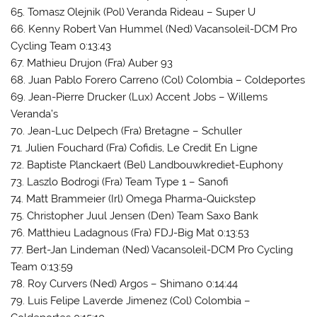
65. Tomasz Olejnik (Pol) Veranda Rideau – Super U
66. Kenny Robert Van Hummel (Ned) Vacansoleil-DCM Pro
Cycling Team 0:13:43
67. Mathieu Drujon (Fra) Auber 93
68. Juan Pablo Forero Carreno (Col) Colombia – Coldeportes
69. Jean-Pierre Drucker (Lux) Accent Jobs – Willems
Veranda’s
70. Jean-Luc Delpech (Fra) Bretagne – Schuller
71. Julien Fouchard (Fra) Cofidis, Le Credit En Ligne
72. Baptiste Planckaert (Bel) Landbouwkrediet-Euphony
73. Laszlo Bodrogi (Fra) Team Type 1 – Sanofi
74. Matt Brammeier (Irl) Omega Pharma-Quickstep
75. Christopher Juul Jensen (Den) Team Saxo Bank
76. Matthieu Ladagnous (Fra) FDJ-Big Mat 0:13:53
77. Bert-Jan Lindeman (Ned) Vacansoleil-DCM Pro Cycling
Team 0:13:59
78. Roy Curvers (Ned) Argos – Shimano 0:14:44
79. Luis Felipe Laverde Jimenez (Col) Colombia –