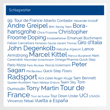
Schlagwörter
99. Tour de France
Alberto Contador
Alexander Kristoff
Andre Greipel
Bora-
BMC Racing Team
hansgrohe
Christopher
Chris Froome
Doping
Froome
Emanuel Buchmann
Einzelzeitfahren
Giro d'Italia
Fabian Cancellara
Geraint Thomas
Fernando Gaviria
John Degenkolb
Lance
Katusha-Alpecin
Marcel Kittel
Armstrong
Mark
Marcus Burghardt
Cavendish
Omega Pharma-Quick Step
Maximilian Schachmann
Peter
Paris-Nizza
Pascal Ackermann
Paris-Roubaix
Sagan
Quick-Step Floors
Phil Bauhaus
Radsport
Sam Bennett
Roger Kluge
Rick Zabel
Tom
Team Sky
Spanien-Rundfahrt
Team NetApp-Endura
Tour de
Tony Martin
Dumoulin
France
UCI
Tour Down Under
USADA
Tour de Suisse
Vuelta a España
Vincenzo Nibali