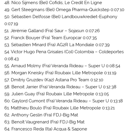
48. Nico Sijmens (Bel) Cofidis, Le Credit En Ligne
49. Gert Steegmans (Bel) Omega Pharma-Quickstep 0:07:10
50. Sébastien Delfosse (Bel) Landbouwkrediet-Euphony
0:07:19
51. Jérémie Galland (Fra) Saur – Sojasun 0:07:26
52. Franck Bouyer (Fra) Team Europcar 0:07:35
53. Sébastien Minard (Fra) AG2R La Mondiale 0:07:39
54. Victor Hugo Pena Grisales (Col) Colombia – Coldeportes
0:08:43
55. Arnaud Molmy (Fra) Veranda Rideau – Super U 0:08:54
56. Morgan Kneisky (Fra) Roubaix Lille Metropole 0:11:19
57. Dmitriy Gruzdev (Kaz) Astana Pro Team 0:12:10
58. Benoit Jarrier (Fra) Veranda Rideau – Super U 0:12:38
59. Julien Guay (Fra) Roubaix Lille Metropole 0:13:05
60. Gaylord Cumont (Fra) Veranda Rideau – Super U 0:13:18
61. Matthieu Boulo (Fra) Roubaix Lille Metropole 0:13:21
62. Anthony Geslin (Fra) FDJ-Big Mat
63. Benoît Vaugrenard (Fra) FDJ-Big Mat
64. Francesco Reda (Ita) Acqua & Sapone