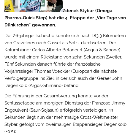
Zdenek Stybar (Omega
Pharma-Quick Step) hat die 4. Etappe der „Vier Tage von
Dünkirchen“ gewonnen.
Der 26-jährige Tscheche konnte sich nach 183,3 Kilometern
von Gravelines nach Cassel als Solist durchsetzen. Der
Kolumbianer Carlos Alberto Betancurt (Acqua & Sapone)
wurde mit einem Rückstand von zehn Sekunden Zweiter.
Fünf Sekunden danach führte der französische
Vorjahrssieger Thomas Voeckler (Europcar) die nächste
Verfolgergruppe ins Ziel, in der sich auch der Geraer John
Degenkolb (Argos-Shimano) befand.
Die Führung in der Gesamtwertung konnte vor der
Schlussetappe am morgigen Dienstag der Franzose Jimmy
Engoulvent (Saur-Sojasun) erfolgreich verteidigen. 43
Sekunden liegt nun der mehrmalige Cross-Weltmeister
Stybar, gefolgt vom zweimaligen Etappensieger Degenkolb
(+0:51).