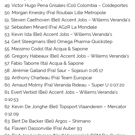
49. Victor Hugo Pena Grisales (Col) Colombia – Coldeportes
50. Morgan Kneisky (Fra) Roubaix Lille Metropole
51. Steven Caethoven (Bel) Accent Jobs – Willems Veranda’s
52. Sébastien Minard (Fra) AG2R La Mondiale
53. Kevin Ista (Bel) Accent Jobs – Willems Veranda’s
54. Gert Steegmans (Bel) Omega Pharma-Quickstep
55. Massimo Codol (Ita) Acqua & Sapone
56. Gregory Habeaux (Bel) Accent Jobs – Willems Veranda’s
57. Fabio Taborre (Ita) Acqua & Sapone
58. Jérémie Galland (Fra) Saur – Sojasun 0:06:17
59. Anthony Charteau (Fra) Team Europcar
60. Arnaud Molmy (Fra) Veranda Rideau – Super U 0:07:20
61. Evert Verbist (Bel) Accent Jobs – Willems Veranda’s
0:10:53
62. Kevin De Jonghe (Bel) Topsport Vlaanderen – Mercator
0:12:09
63. Bert De Backer (Bel) Argos – Shimano
64. Flavien Dassonville (Fra) Auber 93