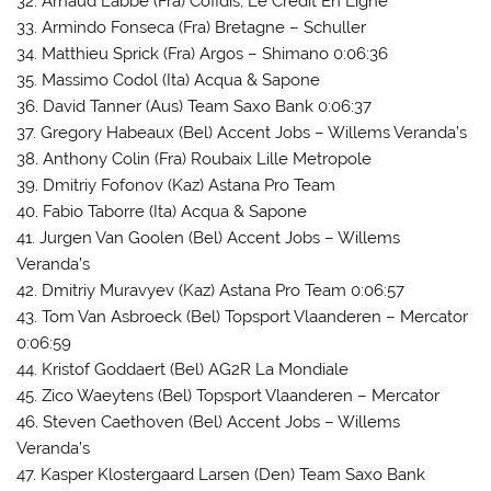
32. Arnaud Labbe (Fra) Cofidis, Le Credit En Ligne
33. Armindo Fonseca (Fra) Bretagne – Schuller
34. Matthieu Sprick (Fra) Argos – Shimano 0:06:36
35. Massimo Codol (Ita) Acqua & Sapone
36. David Tanner (Aus) Team Saxo Bank 0:06:37
37. Gregory Habeaux (Bel) Accent Jobs – Willems Veranda’s
38. Anthony Colin (Fra) Roubaix Lille Metropole
39. Dmitriy Fofonov (Kaz) Astana Pro Team
40. Fabio Taborre (Ita) Acqua & Sapone
41. Jurgen Van Goolen (Bel) Accent Jobs – Willems
Veranda’s
42. Dmitriy Muravyev (Kaz) Astana Pro Team 0:06:57
43. Tom Van Asbroeck (Bel) Topsport Vlaanderen – Mercator
0:06:59
44. Kristof Goddaert (Bel) AG2R La Mondiale
45. Zico Waeytens (Bel) Topsport Vlaanderen – Mercator
46. Steven Caethoven (Bel) Accent Jobs – Willems
Veranda’s
47. Kasper Klostergaard Larsen (Den) Team Saxo Bank