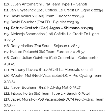
110. Julien Antomarchi (Fra) Team Type 1 – Sanofi
111. Jan Ghyselinck (Bel) Cofidis, Le Credit En Ligne 0:22:54
112. David Veilleux (Can) Team Europcar 0:22:59
113. David Boucher (Fra) FDJ-Big Mat 0:23:05
114. Patrick Gretsch (Ger) Argos – Shimano 0:24:09
115. Aleksejs Saramotins (Lat) Cofidis, Le Credit En Ligne
0:27:34
116. Rony Martias (Fra) Saur – Sojasun 0:28:13
117. Matteo Pelucchi (Ita) Team Europcar 0:28:57
118. Carlos Julian Quintero (Col) Colombia – Coldeportes
0:31:05
119. Anthony Ravard (Rus) AG2R La Mondiale 0:31:56
120. Wouter Mol (Ned) Vacansoleil-DCM Pro Cycling Team
0:33:54
121. Nacer Bouhanni (Fra) FDJ-Big Mat 0:35:17
122. Filippo Fortin (Ita) Team Type 1 – Sanofi 0:36:14
123. Jacek Morajko (Pol) Vacansoleil-DCM Pro Cycling Team
0:36:44