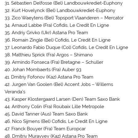
31. Sébastien Delfosse (Bel) Landbouwkrediet-Euphony
32. Kurt Hovelynck (Bel) Landbouwkrediet-Euphony
33. Zico Waeytens (Bel) Topsport Vlaanderen – Mercator
34. Arnaud Labbe (Fra) Cofidis, Le Credit En Ligne
35. Andriy Grivko (Ukr) Astana Pro Team
36. Romain Zingle (Bel) Cofidis, Le Credit En Ligne
37. Leonardo Fabio Duque (Col) Cofidis, Le Credit En Ligne
38. Matthieu Sprick (Fra) Argos – Shimano
39. Armindo Fonseca (Fra) Bretagne – Schuller
40. Johan Mombaerts (Fra) Auber 93
41. Dmitriy Fofonov (Kaz) Astana Pro Team
42. Jurgen Van Goolen (Bel) Accent Jobs – Willems
Veranda’s
43. Kasper Klostergaard Larsen (Den) Team Saxo Bank
44. Anthony Colin (Fra) Roubaix Lille Metropole
45. David Tanner (Aus) Team Saxo Bank
46. Nico Sijmens (Bel) Cofidis, Le Credit En Ligne
47. Franck Bouyer (Fra) Team Europcar
48. Dmitriy Muravyev (Kaz) Astana Pro Team