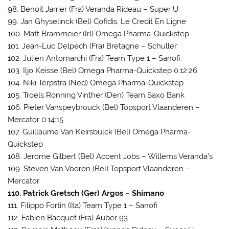
98. Benoit Jarrier (Fra) Veranda Rideau – Super U
99. Jan Ghyselinck (Bel) Cofidis, Le Credit En Ligne
100. Matt Brammeier (Irl) Omega Pharma-Quickstep
101. Jean-Luc Delpech (Fra) Bretagne – Schuller
102. Julien Antomarchi (Fra) Team Type 1 – Sanofi
103. Iljo Keisse (Bel) Omega Pharma-Quickstep 0:12:26
104. Niki Terpstra (Ned) Omega Pharma-Quickstep
105. Troels Ronning Vinther (Den) Team Saxo Bank
106. Pieter Vanspeybrouck (Bel) Topsport Vlaanderen –
Mercator 0:14:15
107. Guillaume Van Keirsbulck (Bel) Omega Pharma-
Quickstep
108. Jerome Gilbert (Bel) Accent Jobs – Willems Veranda’s
109. Steven Van Vooren (Bel) Topsport Vlaanderen –
Mercator
110. Patrick Gretsch (Ger) Argos – Shimano
111. Filippo Fortin (Ita) Team Type 1 – Sanofi
112. Fabien Bacquet (Fra) Auber 93