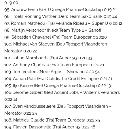
0:19:00
95. Andrew Fenn (GBr) Omega Pharma-Quickstep 0:19:21
96. Troels Ronning Vinther (Den) Team Saxo Bank 0:19:44
97. Romain Matheou (Fra) Veranda Rideau – Super U 0:20:12
98. Martijn Verschoor (Ned) Team Type 1 – Sanofi
99. Sébastien Chavanel (Fra) Team Europcar 0:20:20
100. Michael Van Staeyen (Bel) Topsport Vlaanderen –
Mercator 0:20:22
101. Johan Mombaerts (Fra) Auber 93 0:20:33
102. Anthony Charteau (Fra) Team Europcar 0:20:41
103. Tom Veelers (Ned) Argos – Shimano 0:20:54
104. Adrien Petit (Fra) Cofidis, Le Credit En Ligne 0:21:21
105. Iljo Keisse (Bel) Omega Pharma-Quickstep 0:22:13
106. Jerome Gilbert (Bel) Accent Jobs – Willems Veranda’s
0:22:14
107. Sven Vandousselaere (Bel) Topsport Vlaanderen –
Mercator 0:22:25
108. Mathieu Claude (Fra) Team Europcar 0:22:35
109. Flavien Dassonville (Fra) Auber 93 0:22:48