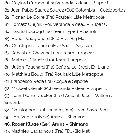
80. Gaylord Cumont (Fra) Veranda Rideau – Super U
81. Juan Pablo Suarez Suarez (Col) Colombia – Coldeportes
82. Florian Le Corre (Fra) Roubaix Lille Metropole
83. Tomasz Olejnik (Pol) Veranda Rideau – Super U
84. Laszlo Bodrogi (Fra) Team Type 1 – Sanofi
85. Benoît Vaugrenard (Fra) FDJ-Big Mat
86. Christophe Laborie (Fra) Saur – Sojasun
87. Sébastien Chavanel (Fra) Team Europcar
88. Mathieu Claude (Fra) Team Europcar
89. Julien Fouchard (Fra) Cofidis, Le Credit En Ligne
90. Matthieu Boulo (Fra) Roubaix Lille Metropole
91. Francesco Reda (Ita) Acqua & Sapone
92. Mickael Olejnik (Pol) Veranda Rideau – Super U
93. Jean-Pierre Drucker (Lux) Accent Jobs – Willems
Veranda’s
94. Christopher Juul Jensen (Den) Team Saxo Bank
95. Tom Veelers (Ned) Argos – Shimano
96. Roger Kluge (Ger) Argos – Shimano
97. Matthieu Ladagnous (Fra) FDJ-Big Mat