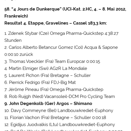
58. “4 Jours de Dunkerque” (UCI-Kat. 2.HC, 4. – 8. Mai 2012,
Frankreich)
Resultat 4. Etappe, Gravelines – Cassel 183,3 km:
1. Zdenek Stybar (Cze) Omega Pharma-Quickstep 4:38:27
Stunden
2. Carlos Alberto Betancur Gomez (Col) Acqua & Sapone
0:00:10 zurück
3. Thomas Voeckler (Fra) Team Europcar 0:00:15
4. Martin Elmiger (Swi) AG2R La Mondiale
5. Laurent Pichon (Fra) Bretagne – Schuller
6. Pierrick Fedrigo (Fra) FDJ-Big Mat
7. Jérôme Pineau (Fra) Omega Pharma-Quickstep
8. Rob Ruijgh (Ned) Vacansoleil-DCM Pro Cycling Team
9. John Degenkolb (Ger) Argos – Shimano
10. Davy Commeyne (Bel) Landbouwkrediet-Euphony
11. Florian Vachon (Fra) Bretagne – Schuller 0:00:18
12. Egidijus Juodvalkis (Ltu) Landbouwkrediet-Euphony