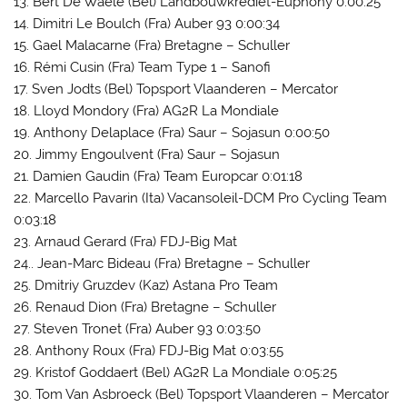
13. Bert De Waele (Bel) Landbouwkrediet-Euphony 0:00:25
14. Dimitri Le Boulch (Fra) Auber 93 0:00:34
15. Gael Malacarne (Fra) Bretagne – Schuller
16. Rémi Cusin (Fra) Team Type 1 – Sanofi
17. Sven Jodts (Bel) Topsport Vlaanderen – Mercator
18. Lloyd Mondory (Fra) AG2R La Mondiale
19. Anthony Delaplace (Fra) Saur – Sojasun 0:00:50
20. Jimmy Engoulvent (Fra) Saur – Sojasun
21. Damien Gaudin (Fra) Team Europcar 0:01:18
22. Marcello Pavarin (Ita) Vacansoleil-DCM Pro Cycling Team
0:03:18
23. Arnaud Gerard (Fra) FDJ-Big Mat
24.. Jean-Marc Bideau (Fra) Bretagne – Schuller
25. Dmitriy Gruzdev (Kaz) Astana Pro Team
26. Renaud Dion (Fra) Bretagne – Schuller
27. Steven Tronet (Fra) Auber 93 0:03:50
28. Anthony Roux (Fra) FDJ-Big Mat 0:03:55
29. Kristof Goddaert (Bel) AG2R La Mondiale 0:05:25
30. Tom Van Asbroeck (Bel) Topsport Vlaanderen – Mercator