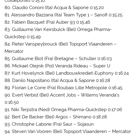
Coldeportes 0:15:10
80. Claudio Corioni (Ita) Acqua & Sapone 0:15:20
81. Alessandro Bazzana (Ita) Team Type 1 – Sanofi 0:15:25
82. Fabien Bacquet (Fra) Auber 93 0:15:46
83. Guillaume Van Keirsbulck (Bel) Omega Pharma-
Quickstep 0:15:49
84. Pieter Vanspeybrouck (Bel) Topsport Vlaanderen –
Mercator
85. Guillaume Blot (Fra) Bretagne – Schuller 0:16:03
86. Mickael Olejnik (Pol) Veranda Rideau – Super U
87. Kurt Hovelynck (Bel) Landbouwkrediet-Euphony 0:16:24
88. Danilo Napolitano (Ita) Acqua & Sapone 0:16:28
89. Florian Le Corre (Fra) Roubaix Lille Metropole 0:16:45
90. Evert Verbist (Bel) Accent Jobs – Willems Veranda’s
0:16:50
91. Niki Terpstra (Ned) Omega Pharma-Quickstep 0:17:06
92. Bert De Backer (Bel) Argos – Shimano 0:18:28
93. Christophe Laborie (Fra) Saur – Sojasun
94. Steven Van Vooren (Bel) Topsport Vlaanderen – Mercator