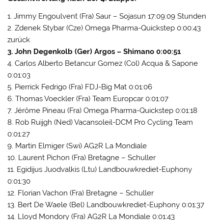
1. Jimmy Engoulvent (Fra) Saur – Sojasun 17:09:09 Stunden
2. Zdenek Stybar (Cze) Omega Pharma-Quickstep 0:00:43
zurück
3. John Degenkolb (Ger) Argos – Shimano 0:00:51
4. Carlos Alberto Betancur Gomez (Col) Acqua & Sapone
0:01:03
5. Pierrick Fedrigo (Fra) FDJ-Big Mat 0:01:06
6. Thomas Voeckler (Fra) Team Europcar 0:01:07
7. Jérôme Pineau (Fra) Omega Pharma-Quickstep 0:01:18
8. Rob Ruijgh (Ned) Vacansoleil-DCM Pro Cycling Team
0:01:27
9. Martin Elmiger (Swi) AG2R La Mondiale
10. Laurent Pichon (Fra) Bretagne – Schuller
11. Egidijus Juodvalkis (Ltu) Landbouwkrediet-Euphony
0:01:30
12. Florian Vachon (Fra) Bretagne – Schuller
13. Bert De Waele (Bel) Landbouwkrediet-Euphony 0:01:37
14. Lloyd Mondory (Fra) AG2R La Mondiale 0:01:43