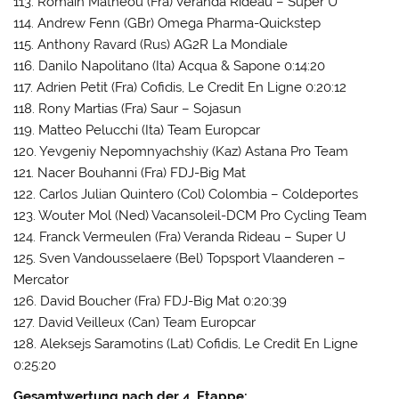
113. Romain Matheou (Fra) Veranda Rideau – Super U
114. Andrew Fenn (GBr) Omega Pharma-Quickstep
115. Anthony Ravard (Rus) AG2R La Mondiale
116. Danilo Napolitano (Ita) Acqua & Sapone 0:14:20
117. Adrien Petit (Fra) Cofidis, Le Credit En Ligne 0:20:12
118. Rony Martias (Fra) Saur – Sojasun
119. Matteo Pelucchi (Ita) Team Europcar
120. Yevgeniy Nepomnyachshiy (Kaz) Astana Pro Team
121. Nacer Bouhanni (Fra) FDJ-Big Mat
122. Carlos Julian Quintero (Col) Colombia – Coldeportes
123. Wouter Mol (Ned) Vacansoleil-DCM Pro Cycling Team
124. Franck Vermeulen (Fra) Veranda Rideau – Super U
125. Sven Vandousselaere (Bel) Topsport Vlaanderen –
Mercator
126. David Boucher (Fra) FDJ-Big Mat 0:20:39
127. David Veilleux (Can) Team Europcar
128. Aleksejs Saramotins (Lat) Cofidis, Le Credit En Ligne
0:25:20
Gesamtwertung nach der 4. Etappe: