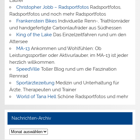
Läufer
Christopher Jobb – Radsportfotos
Radsportfotos,
Radsportfotos und noch mehr Radsportfotos
Frankenstein Bikes
Individuelle Renn-, Triathlonräder
und handgefertigte Carbonlaufräder aus Südhessen
King of the Lake
Das Einzelzeitfahren rund um den
Attersee
MA-13
Ankommen und Wohlfühlen: Ob
Leistungssportler oder Aktivurlauber, im MA-13 ist jeder
herzlich willkommen.
SpeedVille
Toller Blog rund um die Faszination
Rennrad
Sportärztezeitung
Medizin und Unterhaltung für
Ärzte, Therapeuten und Trainer
World of Tana Hell
Schöne Radsportfotos und mehr
Nachrichten-Archiv
Nachrichten-
Archiv