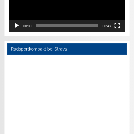
00:00
00:43
Radsportkompakt bei Strava