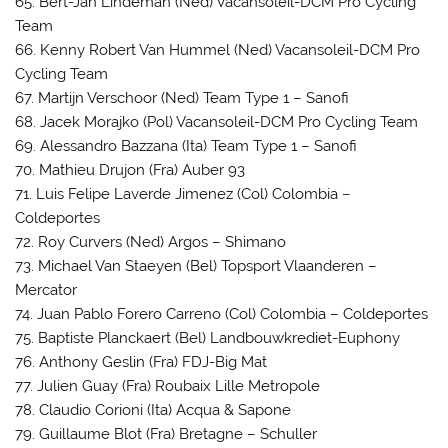
65. Bert-Jan Lindeman (Ned) Vacansoleil-DCM Pro Cycling
Team
66. Kenny Robert Van Hummel (Ned) Vacansoleil-DCM Pro
Cycling Team
67. Martijn Verschoor (Ned) Team Type 1 – Sanofi
68. Jacek Morajko (Pol) Vacansoleil-DCM Pro Cycling Team
69. Alessandro Bazzana (Ita) Team Type 1 – Sanofi
70. Mathieu Drujon (Fra) Auber 93
71. Luis Felipe Laverde Jimenez (Col) Colombia –
Coldeportes
72. Roy Curvers (Ned) Argos – Shimano
73. Michael Van Staeyen (Bel) Topsport Vlaanderen –
Mercator
74. Juan Pablo Forero Carreno (Col) Colombia – Coldeportes
75. Baptiste Planckaert (Bel) Landbouwkrediet-Euphony
76. Anthony Geslin (Fra) FDJ-Big Mat
77. Julien Guay (Fra) Roubaix Lille Metropole
78. Claudio Corioni (Ita) Acqua & Sapone
79. Guillaume Blot (Fra) Bretagne – Schuller