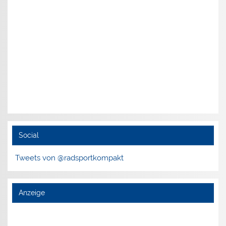
Social
Tweets von @radsportkompakt
Anzeige