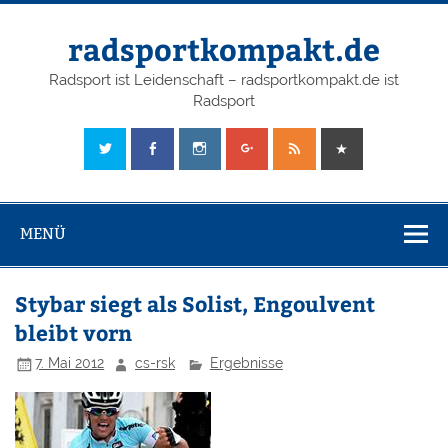
radsportkompakt.de
Radsport ist Leidenschaft – radsportkompakt.de ist
Radsport
MENÜ
Stybar siegt als Solist, Engoulvent
bleibt vorn
7. Mai 2012
cs-rsk
Ergebnisse