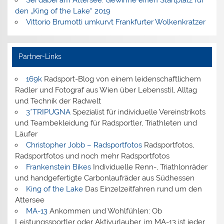
Sei dabei am Attersee: Gewinne einen Startplatz für
den „King of the Lake“ 2019
Vittorio Brumotti umkurvt Frankfurter Wolkenkratzer
Partner-Links
169k
Radsport-Blog von einem leidenschaftlichem
Radler und Fotograf aus Wien über Lebensstil, Alltag
und Technik der Radwelt
3*TRIPUGNA
Spezialist für individuelle Vereinstrikots
und Teambekleidung für Radsportler, Triathleten und
Läufer
Christopher Jobb – Radsportfotos
Radsportfotos,
Radsportfotos und noch mehr Radsportfotos
Frankenstein Bikes
Individuelle Renn-, Triathlonräder
und handgefertigte Carbonlaufräder aus Südhessen
King of the Lake
Das Einzelzeitfahren rund um den
Attersee
MA-13
Ankommen und Wohlfühlen: Ob
Leistungssportler oder Aktivurlauber, im MA-13 ist jeder