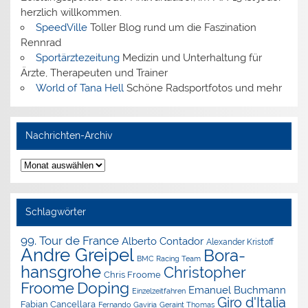
herzlich willkommen.
SpeedVille
Toller Blog rund um die Faszination
Rennrad
Sportärztezeitung
Medizin und Unterhaltung für
Ärzte, Therapeuten und Trainer
World of Tana Hell
Schöne Radsportfotos und mehr
Nachrichten-Archiv
Nachrichten-
Archiv
Schlagwörter
99. Tour de France
Alberto Contador
Alexander Kristoff
Andre Greipel
Bora-
BMC Racing Team
hansgrohe
Christopher
Chris Froome
Doping
Froome
Emanuel Buchmann
Einzelzeitfahren
Giro d'Italia
Fabian Cancellara
Geraint Thomas
Fernando Gaviria