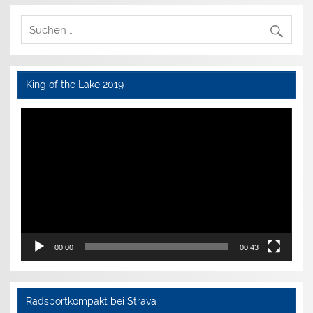
King of the Lake 2019
Video-
Player
00:00
00:43
Radsportkompakt bei Strava