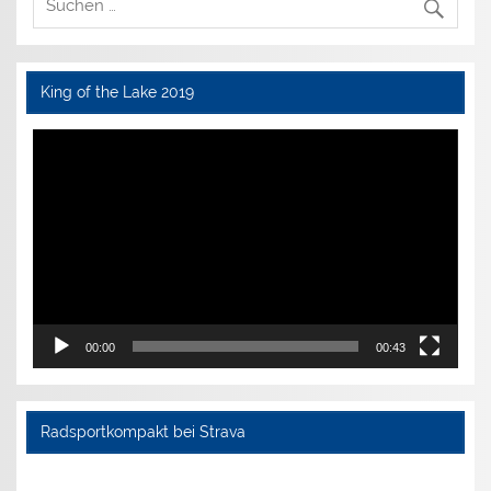
King of the Lake 2019
Video-
Player
00:00
00:43
Radsportkompakt bei Strava