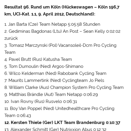
Resultat 96. Rund um Köln (Hückeswagen – Köln 196,7
km, UCI-Kat. 1.1, 9. April 2012, Deutschland):
1. Jan Barta (Cze) Team Netapp 5:05:58 Stunden
2. Gediminas Bagdonas (Ltu) An Post – Sean Kelly 0:02:02
zurück
3. Tomasz Marczynski (Pol) Vacansoleil-Dcm Pro Cycling
Team
4. Pavel Brutt (Rus) Katusha Team
5. Tom Dumoulin (Ned) Argos-Shimano
6. Wilco Kelderman (Ned) Rabobank Cycling Team
7. Maurits Lammertink (Ned) Cyclingteam Jo Piels
8. William Clarke (Aus) Champion System Pro Cycling Team
9. Matthias Brändle (Aut) Team Netapp 0:06:29
10. Ivan Rovny (Rus) Rusvelo 0:06:31
11. Boy Van Poppel (Ned) Unitedhealthcare Pro Cycling
Team 0:06:43
12. Kersten Thiele (Ger) LKT Team Brandenburg 0:10:37
13. Alexander Schmitt (Ger) Nutrixxion Abus 0:12:32