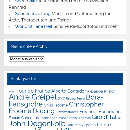
SpeedVille
Toller Blog rund um die Faszination
Rennrad
Sportärztezeitung
Medizin und Unterhaltung für
Ärzte, Therapeuten und Trainer
World of Tana Hell
Schöne Radsportfotos und mehr
Nachrichten-Archiv
Nachrichten-
Archiv
Schlagwörter
99. Tour de France
Alberto Contador
Alexander Kristoff
Andre Greipel
Bora-
BMC Racing Team
hansgrohe
Christopher
Chris Froome
Doping
Froome
Emanuel Buchmann
Einzelzeitfahren
Giro d'Italia
Fabian Cancellara
Geraint Thomas
Fernando Gaviria
John Degenkolb
Lance
Katusha-Alpecin