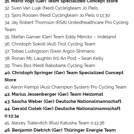
31. Mario Vogt (Ger) Team Specialized Concept Store
32. Sven Van Luijk (Ned) Cyclingteam Jo Piels
33. Sjors Roosen (Ned) Cyclingteam Jo Piels 0:13:30
34. Jay Robert Thomson (RSA) Unitedhealthcare Pro Cycling
Team
35. Stefan Ganser (Ger) Team Eddy Merckx – Indeland
36. Christoph Sokoll (Aut) Tirol Cycling Team
37. Tobias Ludvigsson (Swe) Argos-Shimano
38. Ronan Mc Laughlin (Irl) An Post – Sean Kelly
39. Theo Bos (Ned) Rabobank Cycling Team
40. Christoph Springer (Ger) Team Specialized Concept
Store
41. Aaron Kemps (Aus) Champion System Pro Cycling Team
42. Marius Jessenberger (Ger) Team Heizomat
43. Sascha Weber (Ger) Deutsche Nationalmannschaft
44. Gerald Ciolek (Ger) Deutsche Nationalmannschaft
0:13:34
45. Alexey Tsatevitch (Rus) Katusha Team 0:13:36
46. Benjamin Dietrich (Ger) Thüringer Energie Team