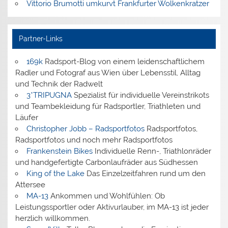
Vittorio Brumotti umkurvt Frankfurter Wolkenkratzer
Partner-Links
169k
Radsport-Blog von einem leidenschaftlichem
Radler und Fotograf aus Wien über Lebensstil, Alltag
und Technik der Radwelt
3*TRIPUGNA
Spezialist für individuelle Vereinstrikots
und Teambekleidung für Radsportler, Triathleten und
Läufer
Christopher Jobb – Radsportfotos
Radsportfotos,
Radsportfotos und noch mehr Radsportfotos
Frankenstein Bikes
Individuelle Renn-, Triathlonräder
und handgefertigte Carbonlaufräder aus Südhessen
King of the Lake
Das Einzelzeitfahren rund um den
Attersee
MA-13
Ankommen und Wohlfühlen: Ob
Leistungssportler oder Aktivurlauber, im MA-13 ist jeder
herzlich willkommen.