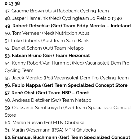
0:13:38
47. Graeme Brown (Aus) Rabobank Cycling Team
48. Jasper Hamelink (Ned) Cyclingteam Jo Piels 0:13:40
49. Robert Retschke (Ger) Team Eddy Merckx – Indeland
50. Tom Vermeer (Ned) Nutrixxion Abus
51. Luke Roberts (Aus) Team Saxo Bank
52. Daniel Schorn (Aut) Team Netapp
53. Fabian Bruno (Ger) Team Heizomat
54. Kenny Robert Van Hummel (Ned) Vacansoleil-Dcm Pro
Cycling Team
55. Jacek Morajko (Pol) Vacansoleil-Dcm Pro Cycling Team
56. Fabio Nappa (Ger) Team Specialized Concept Store
57. René Obst (Ger) Team NSP – Ghost
58. Andreas Dietziker (Swi) Team Netapp
59. Oleksandr Surutkovych (Aze) Team Specialized Concept
Store
60. Meran Russan (Eri) MTN Qhubeka
61. Martin Wesemann (RSA) MTN Qhubeka
62. Emanuel Buchmann (Ger) Team Specialized Concept