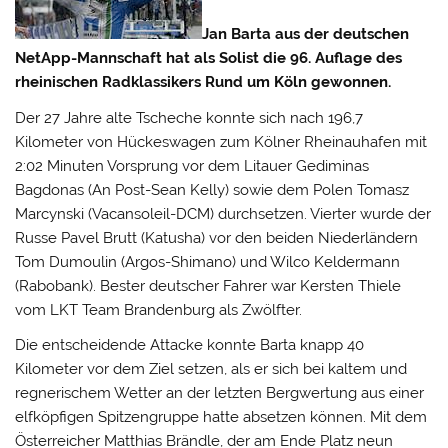
Jan Barta aus der deutschen
NetApp-Mannschaft hat als Solist die 96. Auflage des
rheinischen Radklassikers Rund um Köln gewonnen.
Der 27 Jahre alte Tscheche konnte sich nach 196,7
Kilometer von Hückeswagen zum Kölner Rheinauhafen mit
2:02 Minuten Vorsprung vor dem Litauer Gediminas
Bagdonas (An Post-Sean Kelly) sowie dem Polen Tomasz
Marcynski (Vacansoleil-DCM) durchsetzen.
Vierter wurde der
Russe Pavel Brutt (Katusha) vor den beiden Niederländern
Tom Dumoulin (Argos-Shimano) und Wilco Keldermann
(Rabobank). Bester deutscher Fahrer war Kersten Thiele
vom LKT Team Brandenburg als Zwölfter.
Die entscheidende Attacke konnte Barta knapp 40
Kilometer vor dem Ziel setzen, als er sich bei kaltem und
regnerischem Wetter an der letzten Bergwertung aus einer
elfköpfigen Spitzengruppe hatte absetzen können. Mit dem
Österreicher Matthias Brändle, der am Ende Platz neun