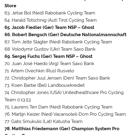
Store
63. Jetse Bol (Ned) Rabobank Cycling Team
64. Harald Totschnig (Aut) Tirol Cycling Team
65. Jacob Fiedler (Ger) Team NSP – Ghost
66. Robert Bengsch (Ger) Deutsche Nationalmannschaft
67. Tom Jelte Slagter (Ned) Rabobank Cycling Team
68. Volodymir Gustov (Ukr) Team Saxo Bank
69. Sergej Fuchs (Ger) Team NSP – Ghost
70. Juan José Haedo (Arg) Team Saxo Bank
71. Artem Ovechkin (Rus) Rusvelo
72. Christopher Juul Jensen (Den) Team Saxo Bank
73. Koen Barbe (Bel) Landbouwkrediet
74. Christopher Jones (USA) Unitedhealthcare Pro Cycling
Team 0:13:53
75. Laurens Ten Dam (Ned) Rabobank Cycling Team
76. Martijn Keizer (Ned) Vacansoleil-Dcm Pro Cycling Team
77. Gatis Smukulis (Lat) Katusha Team
78. Matthias Friedemann (Ger) Champion System Pro