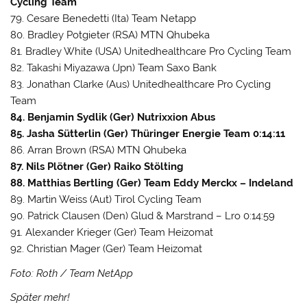
Cycling Team
79. Cesare Benedetti (Ita) Team Netapp
80. Bradley Potgieter (RSA) MTN Qhubeka
81. Bradley White (USA) Unitedhealthcare Pro Cycling Team
82. Takashi Miyazawa (Jpn) Team Saxo Bank
83. Jonathan Clarke (Aus) Unitedhealthcare Pro Cycling
Team
84. Benjamin Sydlik (Ger) Nutrixxion Abus
85. Jasha Sütterlin (Ger) Thüringer Energie Team 0:14:11
86. Arran Brown (RSA) MTN Qhubeka
87. Nils Plötner (Ger) Raiko Stölting
88. Matthias Bertling (Ger) Team Eddy Merckx – Indeland
89. Martin Weiss (Aut) Tirol Cycling Team
90. Patrick Clausen (Den) Glud & Marstrand – Lro 0:14:59
91. Alexander Krieger (Ger) Team Heizomat
92. Christian Mager (Ger) Team Heizomat
Foto: Roth / Team NetApp
Später mehr!