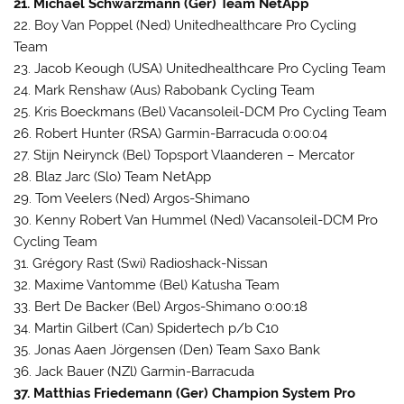
21. Michael Schwarzmann (Ger) Team NetApp
22. Boy Van Poppel (Ned) Unitedhealthcare Pro Cycling
Team
23. Jacob Keough (USA) Unitedhealthcare Pro Cycling Team
24. Mark Renshaw (Aus) Rabobank Cycling Team
25. Kris Boeckmans (Bel) Vacansoleil-DCM Pro Cycling Team
26. Robert Hunter (RSA) Garmin-Barracuda 0:00:04
27. Stijn Neirynck (Bel) Topsport Vlaanderen – Mercator
28. Blaz Jarc (Slo) Team NetApp
29. Tom Veelers (Ned) Argos-Shimano
30. Kenny Robert Van Hummel (Ned) Vacansoleil-DCM Pro
Cycling Team
31. Grégory Rast (Swi) Radioshack-Nissan
32. Maxime Vantomme (Bel) Katusha Team
33. Bert De Backer (Bel) Argos-Shimano 0:00:18
34. Martin Gilbert (Can) Spidertech p/b C10
35. Jonas Aaen Jörgensen (Den) Team Saxo Bank
36. Jack Bauer (NZl) Garmin-Barracuda
37. Matthias Friedemann (Ger) Champion System Pro