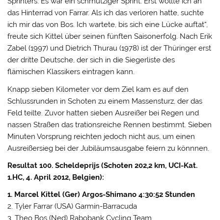
Sprinters. Es war ein schmutziger Sprint. Erst wollte ich an
das Hinterrad von Farrar. Als ich das verloren hatte, suchte
ich mir das von Bos. Ich wartete, bis sich eine Lücke auftat“,
freute sich Kittel über seinen fünften Saisonerfolg. Nach Erik
Zabel (1997) und Dietrich Thurau (1978) ist der Thüringer erst
der dritte Deutsche, der sich in die Siegerliste des
flämischen Klassikers eintragen kann.
Knapp sieben Kilometer vor dem Ziel kam es auf den
Schlussrunden in Schoten zu einem Massensturz, der das
Feld teilte. Zuvor hatten sieben Ausreißer bei Regen und
nassen Straßen das trationsreiche Rennen bestimmt. Sieben
Minuten Vorsprung reichten jedoch nicht aus, um einen
Ausreißersieg bei der Jubiläumsausgabe feiern zu könnnen.
Resultat 100. Scheldeprijs (Schoten 202,2 km, UCI-Kat.
1.HC, 4. April 2012, Belgien):
1. Marcel Kittel (Ger) Argos-Shimano 4:30:52 Stunden
2. Tyler Farrar (USA) Garmin-Barracuda
3. Theo Bos (Ned) Rabobank Cycling Team