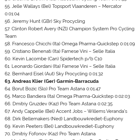
55. Jelle Wallays (Bel) Topsport Vlaanderen – Mercator
0:01:04
56. Jeremy Hunt (GBr) Sky Procycling
57. Clinton Robert Avery (NZl) Champion System Pro Cycling
Team
58. Francesco Chicchi (Ita) Omega Pharma-Quickstep 0:01:09
59. Cristiano Benenati (Ita) Farnese Vini – Selle Italia
60. Kevin Lacombe (Can) Spidertech p/b C10
61. Leonardo Giordani (Ita) Farnese Vini – Selle Italia
62. Bernhard Eisel (Aut) Sky Procycling 0:01:32
63. Andreas Klier (Ger) Garmin-Barracuda
64. Borut Bozic (Slo) Pro Team Astana 0:01:47
65. Marco Bandiera (Ita) Omega Pharma-Quickstep 0:02:03
66. Dmitriy Gruzdev (Kaz) Pro Team Astana 0:02:35
67. Andy Cappelle (Bel) Accent Jobs – Willems Veranda’s
68. Dirk Bellemakers (Ned) Landbouwkrediet-Euphony
69. Kevin Peeters (Bel) Landbouwkrediet-Euphony
70. Dmitriy Fofonov (Kaz) Pro Team Astana