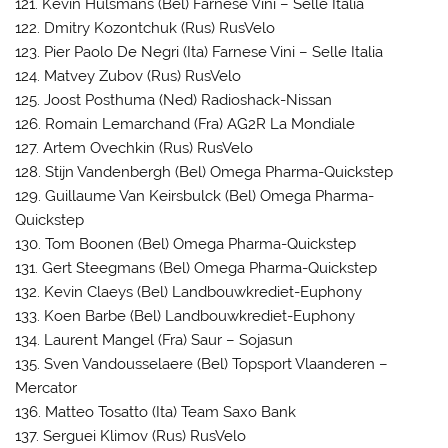
121. Kevin Hulsmans (Bel) Farnese Vini – Selle Italia
122. Dmitry Kozontchuk (Rus) RusVelo
123. Pier Paolo De Negri (Ita) Farnese Vini – Selle Italia
124. Matvey Zubov (Rus) RusVelo
125. Joost Posthuma (Ned) Radioshack-Nissan
126. Romain Lemarchand (Fra) AG2R La Mondiale
127. Artem Ovechkin (Rus) RusVelo
128. Stijn Vandenbergh (Bel) Omega Pharma-Quickstep
129. Guillaume Van Keirsbulck (Bel) Omega Pharma-
Quickstep
130. Tom Boonen (Bel) Omega Pharma-Quickstep
131. Gert Steegmans (Bel) Omega Pharma-Quickstep
132. Kevin Claeys (Bel) Landbouwkrediet-Euphony
133. Koen Barbe (Bel) Landbouwkrediet-Euphony
134. Laurent Mangel (Fra) Saur – Sojasun
135. Sven Vandousselaere (Bel) Topsport Vlaanderen –
Mercator
136. Matteo Tosatto (Ita) Team Saxo Bank
137. Serguei Klimov (Rus) RusVelo