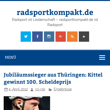
radsportkompakt.de
Radsport ist Leidenschaft – radsportkompakt.de ist
Radsport
MENÜ
Jubiläumssieger aus Thüringen: Kittel
gewinnt 100. Scheldeprijs
4. April 2012
cs-rsk
Ergebnisse