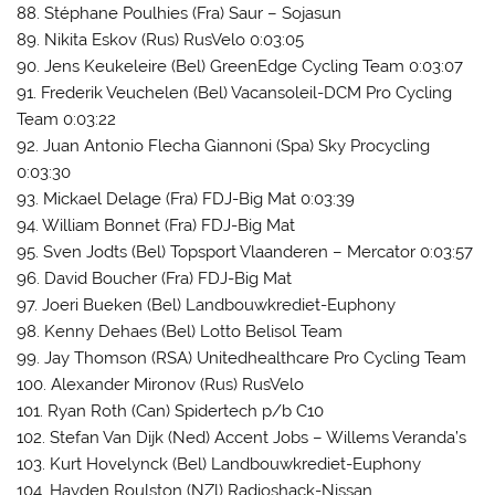
88. Stéphane Poulhies (Fra) Saur – Sojasun
89. Nikita Eskov (Rus) RusVelo 0:03:05
90. Jens Keukeleire (Bel) GreenEdge Cycling Team 0:03:07
91. Frederik Veuchelen (Bel) Vacansoleil-DCM Pro Cycling
Team 0:03:22
92. Juan Antonio Flecha Giannoni (Spa) Sky Procycling
0:03:30
93. Mickael Delage (Fra) FDJ-Big Mat 0:03:39
94. William Bonnet (Fra) FDJ-Big Mat
95. Sven Jodts (Bel) Topsport Vlaanderen – Mercator 0:03:57
96. David Boucher (Fra) FDJ-Big Mat
97. Joeri Bueken (Bel) Landbouwkrediet-Euphony
98. Kenny Dehaes (Bel) Lotto Belisol Team
99. Jay Thomson (RSA) Unitedhealthcare Pro Cycling Team
100. Alexander Mironov (Rus) RusVelo
101. Ryan Roth (Can) Spidertech p/b C10
102. Stefan Van Dijk (Ned) Accent Jobs – Willems Veranda’s
103. Kurt Hovelynck (Bel) Landbouwkrediet-Euphony
104. Hayden Roulston (NZl) Radioshack-Nissan