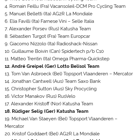
4. Romain Feillu (Fra) Vacansoleil-DCM Pro Cycling Team
5. Manuel Belletti (Ita) AG2R La Mondiale
6. Elia Favilli (Ita) Farnese Vini – Selle Italia
7. Alexander Porsev (Rus) Katusha Team
8. Sébastien Turgot (Fra) Team Europcar
9. Giacomo Nizzolo (Ita) Radioshack-Nissan
10. Guillaume Boivin (Can) Spidertech p/b C10
11. Matteo Trentin (Ita) Omega Pharma-Quickstep
12. André Greipel (Ger) Lotto Belisol Team
13. Tom Van Asbroeck (Bel) Topsport Vlaanderen – Mercator
14. Jonathan Cantwell (Aus) Team Saxo Bank
15. Christopher Sutton (Aus) Sky Procycling
16. Victor Manakov (Rus) RusVelo
17. Alexander Kristoff (Nor) Katusha Team
18. Rüdiger Selig (Ger) Katusha Team
19. Michael Van Staeyen (Bel) Topsport Vlaanderen –
Mercator
20. Kristof Goddaert (Bel) AG2R La Mondiale