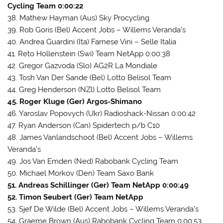
Cycling Team 0:00:22
38. Mathew Hayman (Aus) Sky Procycling
39. Rob Goris (Bel) Accent Jobs – Willems Veranda’s
40. Andrea Guardini (Ita) Farnese Vini – Selle Italia
41. Reto Hollenstein (Swi) Team NetApp 0:00:38
42. Gregor Gazvoda (Slo) AG2R La Mondiale
43. Tosh Van Der Sande (Bel) Lotto Belisol Team
44. Greg Henderson (NZl) Lotto Belisol Team
45. Roger Kluge (Ger) Argos-Shimano
46. Yaroslav Popovych (Ukr) Radioshack-Nissan 0:00:42
47. Ryan Anderson (Can) Spidertech p/b C10
48. James Vanlandschoot (Bel) Accent Jobs – Willems
Veranda’s
49. Jos Van Emden (Ned) Rabobank Cycling Team
50. Michael Morkov (Den) Team Saxo Bank
51. Andreas Schillinger (Ger) Team NetApp 0:00:49
52. Timon Seubert (Ger) Team NetApp
53. Sjef De Wilde (Bel) Accent Jobs – Willems Veranda’s
54. Graeme Brown (Aus) Rabobank Cycling Team 0:00:53