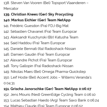
138. Steven Van Vooren (Bel) Topsport Vlaanderen –
Mercator
139. Christian Knees (Ger) Sky Procycling
140. Markus Eichler (Ger) Team NetApp
141. Frédéric Guesdon (Fra) FDJ-Big Mat
142. Sébastien Chavanel (Fra) Team Europcar
143. Aleksandr Kuschynski (Blr) Katusha Team
144. Said Haddou (Fra) Team Europcar
145. Daniele Bennati (Ita) Radioshack-Nissan
146. Damien Gaudin (Fra) Team Europcar
147. Alexandre Pichot (Fra) Team Europcar
148. Tony Gallopin (Fra) Radioshack-Nissan
149. Nikolas Maes (Bel) Omega Pharma-Quickstep
150. Leif Hoste (Bel) Accent Jobs – Willems Veranda’s
0:04:31
151. Grischa Janorschke (Ger) Team NetApp 0:06:07
152. Jens Mouris (Ned) GreenEdge Cycling Team 0:06:10
153. Lucas Sebastian Haedo (Arg) Team Saxo Bank 0:06:24
154. Mathieu Claude (Fra) Team Europcar 0:06:52