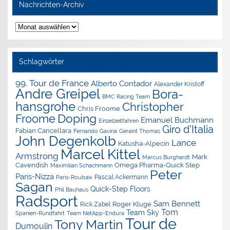
Nachrichten-Archiv
Nachrichten-
Archiv
Schlagwörter
99. Tour de France
Alberto Contador
Alexander Kristoff
Andre Greipel
Bora-
BMC Racing Team
hansgrohe
Christopher
Chris Froome
Doping
Froome
Emanuel Buchmann
Einzelzeitfahren
Giro d'Italia
Fabian Cancellara
Geraint Thomas
Fernando Gaviria
John Degenkolb
Lance
Katusha-Alpecin
Marcel Kittel
Armstrong
Mark
Marcus Burghardt
Cavendish
Omega Pharma-Quick Step
Maximilian Schachmann
Peter
Paris-Nizza
Pascal Ackermann
Paris-Roubaix
Sagan
Quick-Step Floors
Phil Bauhaus
Radsport
Sam Bennett
Roger Kluge
Rick Zabel
Tom
Team Sky
Spanien-Rundfahrt
Team NetApp-Endura
Tour de
Tony Martin
Dumoulin