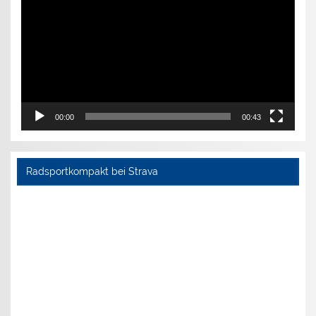
00:00
00:43
Radsportkompakt bei Strava