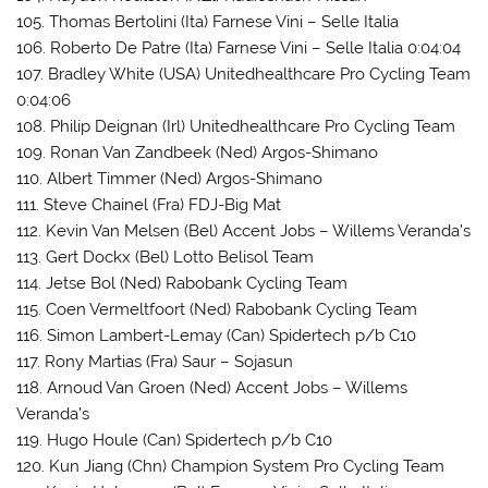
105. Thomas Bertolini (Ita) Farnese Vini – Selle Italia
106. Roberto De Patre (Ita) Farnese Vini – Selle Italia 0:04:04
107. Bradley White (USA) Unitedhealthcare Pro Cycling Team
0:04:06
108. Philip Deignan (Irl) Unitedhealthcare Pro Cycling Team
109. Ronan Van Zandbeek (Ned) Argos-Shimano
110. Albert Timmer (Ned) Argos-Shimano
111. Steve Chainel (Fra) FDJ-Big Mat
112. Kevin Van Melsen (Bel) Accent Jobs – Willems Veranda’s
113. Gert Dockx (Bel) Lotto Belisol Team
114. Jetse Bol (Ned) Rabobank Cycling Team
115. Coen Vermeltfoort (Ned) Rabobank Cycling Team
116. Simon Lambert-Lemay (Can) Spidertech p/b C10
117. Rony Martias (Fra) Saur – Sojasun
118. Arnoud Van Groen (Ned) Accent Jobs – Willems
Veranda’s
119. Hugo Houle (Can) Spidertech p/b C10
120. Kun Jiang (Chn) Champion System Pro Cycling Team