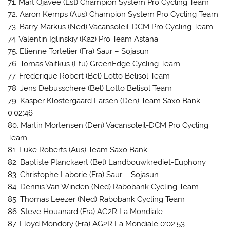
71. Mart Ojavee (Est) Champion System Pro Cycling Team
72. Aaron Kemps (Aus) Champion System Pro Cycling Team
73. Barry Markus (Ned) Vacansoleil-DCM Pro Cycling Team
74. Valentin Iglinskiy (Kaz) Pro Team Astana
75. Etienne Tortelier (Fra) Saur – Sojasun
76. Tomas Vaitkus (Ltu) GreenEdge Cycling Team
77. Frederique Robert (Bel) Lotto Belisol Team
78. Jens Debusschere (Bel) Lotto Belisol Team
79. Kasper Klostergaard Larsen (Den) Team Saxo Bank
0:02:46
80. Martin Mortensen (Den) Vacansoleil-DCM Pro Cycling
Team
81. Luke Roberts (Aus) Team Saxo Bank
82. Baptiste Planckaert (Bel) Landbouwkrediet-Euphony
83. Christophe Laborie (Fra) Saur – Sojasun
84. Dennis Van Winden (Ned) Rabobank Cycling Team
85. Thomas Leezer (Ned) Rabobank Cycling Team
86. Steve Houanard (Fra) AG2R La Mondiale
87. Lloyd Mondory (Fra) AG2R La Mondiale 0:02:53