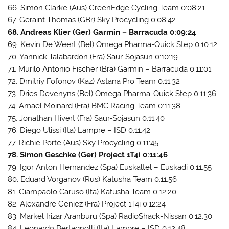
66. Simon Clarke (Aus) GreenEdge Cycling Team 0:08:21
67. Geraint Thomas (GBr) Sky Procycling 0:08:42
68. Andreas Klier (Ger) Garmin – Barracuda 0:09:24
69. Kevin De Weert (Bel) Omega Pharma-Quick Step 0:10:12
70. Yannick Talabardon (Fra) Saur-Sojasun 0:10:19
71. Murilo Antonio Fischer (Bra) Garmin – Barracuda 0:11:01
72. Dmitriy Fofonov (Kaz) Astana Pro Team 0:11:32
73. Dries Devenyns (Bel) Omega Pharma-Quick Step 0:11:36
74. Amaël Moinard (Fra) BMC Racing Team 0:11:38
75. Jonathan Hivert (Fra) Saur-Sojasun 0:11:40
76. Diego Ulissi (Ita) Lampre – ISD 0:11:42
77. Richie Porte (Aus) Sky Procycling 0:11:45
78. Simon Geschke (Ger) Project 1T4i 0:11:46
79. Igor Anton Hernandez (Spa) Euskaltel – Euskadi 0:11:55
80. Eduard Vorganov (Rus) Katusha Team 0:11:56
81. Giampaolo Caruso (Ita) Katusha Team 0:12:20
82. Alexandre Geniez (Fra) Project 1T4i 0:12:24
83. Markel Irizar Aranburu (Spa) RadioShack-Nissan 0:12:30
84. Leonardo Bertagnolli (Ita) Lampre – ISD 0:12:48