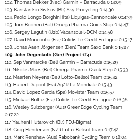
102. Thomas Dekker (Ned) Garmin – Barracuda 0:14:09
103. Kanstantsin Sivtsov (Blr) Sky Procycling 0:14:30
104. Paolo Longo Borghini (Ita) Liquigas-Cannondale 0:14:39
105. Tom Boonen (Bel) Omega Pharma-Quick Step 0:14:47
106. Sergey Lagutin (Uzb) Vacansoleil-DCM 0:14:58
107. David Moncoutie (Fra) Cofidis Le Credit En Ligne 0:15:17
108. Jonas Aaen Jörgensen (Den) Team Saxo Bank 0:15:27
109. John Degenkolb (Ger) Project 1T4i
110. Sep Vanmarcke (Bel) Garmin – Barracuda 0:15:29
111. Nikolas Maes (Bel) Omega Pharma-Quick Step 0:15:33
112. Maarten Neyens (Bel) Lotto-Belisol Team 0:15:42
113. Hubert Dupont (Fra) Ag2R La Mondiale 0:15:43
114. David Lopez Garcia (Spa) Movistar Team 0:15:57
115. Mickaël Buffaz (Fra) Cofidis Le Credit En Ligne 0:16:36
116. Wesley Sulzberger (Aus) GreenEdge Cycling Team
0:17:22
117. Yauheni Hutarovich (Blr) FDJ-Bigmat
118. Greg Henderson (NZl) Lotto-Belisol Team 0:17:42
119. Mark Renshaw (Aus) Rabobank Cycling Team 0:18:04