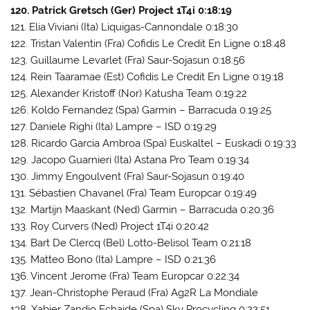
120. Patrick Gretsch (Ger) Project 1T4i 0:18:19
121. Elia Viviani (Ita) Liquigas-Cannondale 0:18:30
122. Tristan Valentin (Fra) Cofidis Le Credit En Ligne 0:18:48
123. Guillaume Levarlet (Fra) Saur-Sojasun 0:18:56
124. Rein Taaramae (Est) Cofidis Le Credit En Ligne 0:19:18
125. Alexander Kristoff (Nor) Katusha Team 0:19:22
126. Koldo Fernandez (Spa) Garmin – Barracuda 0:19:25
127. Daniele Righi (Ita) Lampre – ISD 0:19:29
128. Ricardo Garcia Ambroa (Spa) Euskaltel – Euskadi 0:19:33
129. Jacopo Guarnieri (Ita) Astana Pro Team 0:19:34
130. Jimmy Engoulvent (Fra) Saur-Sojasun 0:19:40
131. Sébastien Chavanel (Fra) Team Europcar 0:19:49
132. Martijn Maaskant (Ned) Garmin – Barracuda 0:20:36
133. Roy Curvers (Ned) Project 1T4i 0:20:42
134. Bart De Clercq (Bel) Lotto-Belisol Team 0:21:18
135. Matteo Bono (Ita) Lampre – ISD 0:21:36
136. Vincent Jerome (Fra) Team Europcar 0:22:34
137. Jean-Christophe Peraud (Fra) Ag2R La Mondiale
138. Xabier Zandio Echaide (Spa) Sky Procycling 0:22:51