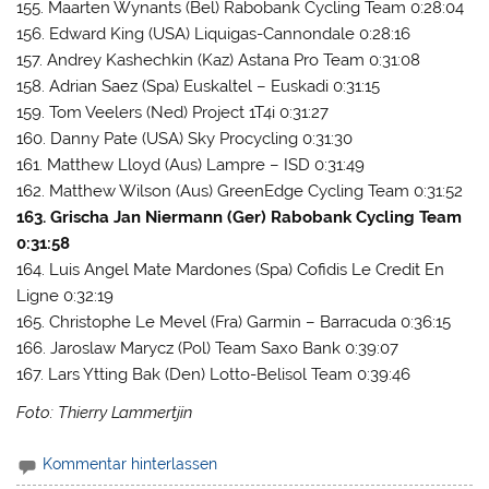
155. Maarten Wynants (Bel) Rabobank Cycling Team 0:28:04
156. Edward King (USA) Liquigas-Cannondale 0:28:16
157. Andrey Kashechkin (Kaz) Astana Pro Team 0:31:08
158. Adrian Saez (Spa) Euskaltel – Euskadi 0:31:15
159. Tom Veelers (Ned) Project 1T4i 0:31:27
160. Danny Pate (USA) Sky Procycling 0:31:30
161. Matthew Lloyd (Aus) Lampre – ISD 0:31:49
162. Matthew Wilson (Aus) GreenEdge Cycling Team 0:31:52
163. Grischa Jan Niermann (Ger) Rabobank Cycling Team
0:31:58
164. Luis Angel Mate Mardones (Spa) Cofidis Le Credit En
Ligne 0:32:19
165. Christophe Le Mevel (Fra) Garmin – Barracuda 0:36:15
166. Jaroslaw Marycz (Pol) Team Saxo Bank 0:39:07
167. Lars Ytting Bak (Den) Lotto-Belisol Team 0:39:46
Foto: Thierry Lammertjin
Kommentar hinterlassen