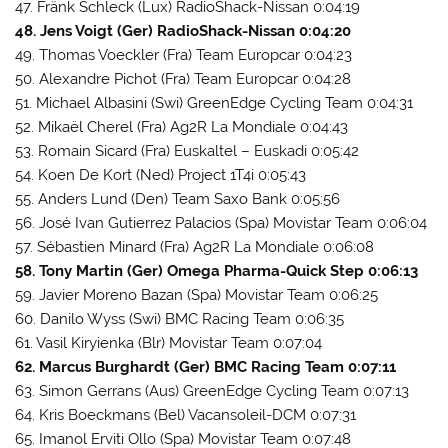
47. Fränk Schleck (Lux) RadioShack-Nissan 0:04:19
48. Jens Voigt (Ger) RadioShack-Nissan 0:04:20
49. Thomas Voeckler (Fra) Team Europcar 0:04:23
50. Alexandre Pichot (Fra) Team Europcar 0:04:28
51. Michael Albasini (Swi) GreenEdge Cycling Team 0:04:31
52. Mikaël Cherel (Fra) Ag2R La Mondiale 0:04:43
53. Romain Sicard (Fra) Euskaltel – Euskadi 0:05:42
54. Koen De Kort (Ned) Project 1T4i 0:05:43
55. Anders Lund (Den) Team Saxo Bank 0:05:56
56. José Ivan Gutierrez Palacios (Spa) Movistar Team 0:06:04
57. Sébastien Minard (Fra) Ag2R La Mondiale 0:06:08
58. Tony Martin (Ger) Omega Pharma-Quick Step 0:06:13
59. Javier Moreno Bazan (Spa) Movistar Team 0:06:25
60. Danilo Wyss (Swi) BMC Racing Team 0:06:35
61. Vasil Kiryienka (Blr) Movistar Team 0:07:04
62. Marcus Burghardt (Ger) BMC Racing Team 0:07:11
63. Simon Gerrans (Aus) GreenEdge Cycling Team 0:07:13
64. Kris Boeckmans (Bel) Vacansoleil-DCM 0:07:31
65. Imanol Erviti Ollo (Spa) Movistar Team 0:07:48