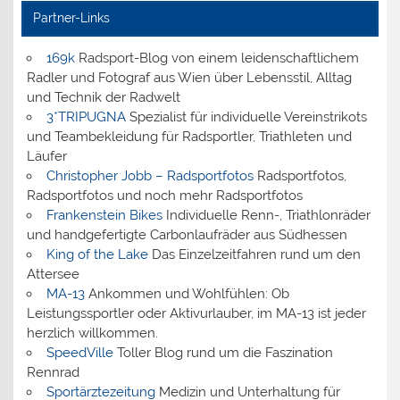
Partner-Links
169k
Radsport-Blog von einem leidenschaftlichem
Radler und Fotograf aus Wien über Lebensstil, Alltag
und Technik der Radwelt
3*TRIPUGNA
Spezialist für individuelle Vereinstrikots
und Teambekleidung für Radsportler, Triathleten und
Läufer
Christopher Jobb – Radsportfotos
Radsportfotos,
Radsportfotos und noch mehr Radsportfotos
Frankenstein Bikes
Individuelle Renn-, Triathlonräder
und handgefertigte Carbonlaufräder aus Südhessen
King of the Lake
Das Einzelzeitfahren rund um den
Attersee
MA-13
Ankommen und Wohlfühlen: Ob
Leistungssportler oder Aktivurlauber, im MA-13 ist jeder
herzlich willkommen.
SpeedVille
Toller Blog rund um die Faszination
Rennrad
Sportärztezeitung
Medizin und Unterhaltung für