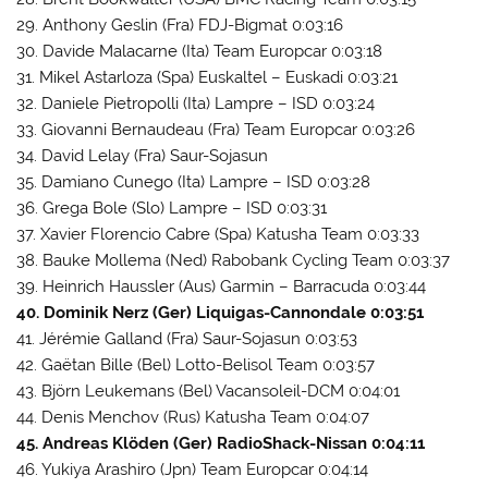
29. Anthony Geslin (Fra) FDJ-Bigmat 0:03:16
30. Davide Malacarne (Ita) Team Europcar 0:03:18
31. Mikel Astarloza (Spa) Euskaltel – Euskadi 0:03:21
32. Daniele Pietropolli (Ita) Lampre – ISD 0:03:24
33. Giovanni Bernaudeau (Fra) Team Europcar 0:03:26
34. David Lelay (Fra) Saur-Sojasun
35. Damiano Cunego (Ita) Lampre – ISD 0:03:28
36. Grega Bole (Slo) Lampre – ISD 0:03:31
37. Xavier Florencio Cabre (Spa) Katusha Team 0:03:33
38. Bauke Mollema (Ned) Rabobank Cycling Team 0:03:37
39. Heinrich Haussler (Aus) Garmin – Barracuda 0:03:44
40. Dominik Nerz (Ger) Liquigas-Cannondale 0:03:51
41. Jérémie Galland (Fra) Saur-Sojasun 0:03:53
42. Gaëtan Bille (Bel) Lotto-Belisol Team 0:03:57
43. Björn Leukemans (Bel) Vacansoleil-DCM 0:04:01
44. Denis Menchov (Rus) Katusha Team 0:04:07
45. Andreas Klöden (Ger) RadioShack-Nissan 0:04:11
46. Yukiya Arashiro (Jpn) Team Europcar 0:04:14