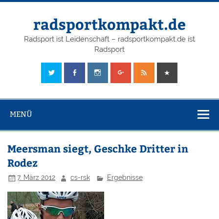
radsportkompakt.de
Radsport ist Leidenschaft – radsportkompakt.de ist
Radsport
MENÜ
Meersman siegt, Geschke Dritter in
Rodez
7. März 2012
cs-rsk
Ergebnisse