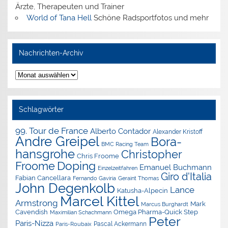
Ärzte, Therapeuten und Trainer
World of Tana Hell
Schöne Radsportfotos und mehr
Nachrichten-Archiv
Nachrichten-
Archiv
Schlagwörter
99. Tour de France
Alberto Contador
Alexander Kristoff
Andre Greipel
Bora-
BMC Racing Team
hansgrohe
Christopher
Chris Froome
Doping
Froome
Emanuel Buchmann
Einzelzeitfahren
Giro d'Italia
Fabian Cancellara
Geraint Thomas
Fernando Gaviria
John Degenkolb
Lance
Katusha-Alpecin
Marcel Kittel
Armstrong
Mark
Marcus Burghardt
Cavendish
Omega Pharma-Quick Step
Maximilian Schachmann
Peter
Paris-Nizza
Pascal Ackermann
Paris-Roubaix