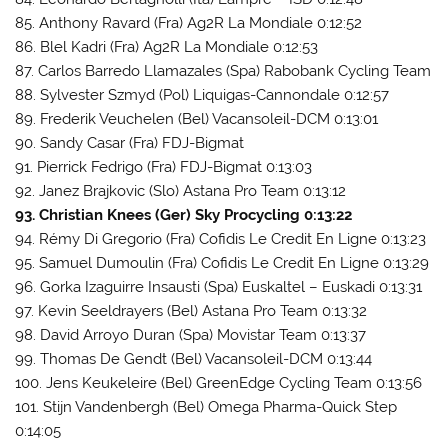
85. Anthony Ravard (Fra) Ag2R La Mondiale 0:12:52
86. Blel Kadri (Fra) Ag2R La Mondiale 0:12:53
87. Carlos Barredo Llamazales (Spa) Rabobank Cycling Team
88. Sylvester Szmyd (Pol) Liquigas-Cannondale 0:12:57
89. Frederik Veuchelen (Bel) Vacansoleil-DCM 0:13:01
90. Sandy Casar (Fra) FDJ-Bigmat
91. Pierrick Fedrigo (Fra) FDJ-Bigmat 0:13:03
92. Janez Brajkovic (Slo) Astana Pro Team 0:13:12
93. Christian Knees (Ger) Sky Procycling 0:13:22
94. Rémy Di Gregorio (Fra) Cofidis Le Credit En Ligne 0:13:23
95. Samuel Dumoulin (Fra) Cofidis Le Credit En Ligne 0:13:29
96. Gorka Izaguirre Insausti (Spa) Euskaltel – Euskadi 0:13:31
97. Kevin Seeldrayers (Bel) Astana Pro Team 0:13:32
98. David Arroyo Duran (Spa) Movistar Team 0:13:37
99. Thomas De Gendt (Bel) Vacansoleil-DCM 0:13:44
100. Jens Keukeleire (Bel) GreenEdge Cycling Team 0:13:56
101. Stijn Vandenbergh (Bel) Omega Pharma-Quick Step
0:14:05