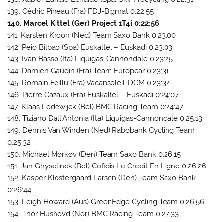
139. Cédric Pineau (Fra) FDJ-Bigmat 0:22:55
140. Marcel Kittel (Ger) Project 1T4i 0:22:56
141. Karsten Kroon (Ned) Team Saxo Bank 0:23:00
142. Peio Bilbao (Spa) Euskaltel – Euskadi 0:23:03
143. Ivan Basso (Ita) Liquigas-Cannondale 0:23:25
144. Damien Gaudin (Fra) Team Europcar 0:23:31
145. Romain Feillu (Fra) Vacansoleil-DCM 0:23:32
146. Pierre Cazaux (Fra) Euskaltel – Euskadi 0:24:07
147. Klaas Lodewijck (Bel) BMC Racing Team 0:24:47
148. Tiziano Dall’Antonia (Ita) Liquigas-Cannondale 0:25:13
149. Dennis Van Winden (Ned) Rabobank Cycling Team
0:25:32
150. Michael Mørkøv (Den) Team Saxo Bank 0:26:15
151. Jan Ghyselinck (Bel) Cofidis Le Credit En Ligne 0:26:26
152. Kasper Klostergaard Larsen (Den) Team Saxo Bank
0:26:44
153. Leigh Howard (Aus) GreenEdge Cycling Team 0:26:56
154. Thor Hushovd (Nor) BMC Racing Team 0:27:33