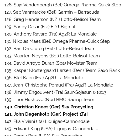
126. Stijn Vandenbergh (Bel) Omega Pharma-Quick Step
127. Sep Vanmarcke (Bel) Garmin – Barracuda
128. Greg Henderson (NZl) Lotto-Belisol Team
129. Sandy Casar (Fra) FDJ-Bigmat
130. Anthony Ravard (Fra) Ag2R La Mondiale
131. Nikolas Maes (Bel) Omega Pharma-Quick Step
132. Bart De Clercq (Bel) Lotto-Belisol Team
133. Maarten Neyens (Bel) Lotto-Belisol Team
134. David Arroyo Duran (Spa) Movistar Team
135. Kasper Klostergaard Larsen (Den) Team Saxo Bank
136. Blel Kadri (Fra) Ag2R La Mondiale
137. Jean-Christophe Peraud (Fra) Ag2R La Mondiale
138. Jimmy Engoulvent (Fra) Saur-Sojasun 0:10:13
139. Thor Hushovd (Nor) BMC Racing Team
140. Christian Knees (Ger) Sky Procycling
141. John Degenkolb (Ger) Project 1T4i
142. Elia Viviani (Ita) Liquigas-Cannondale
143. Edward King (USA) Liquigas-Cannondale