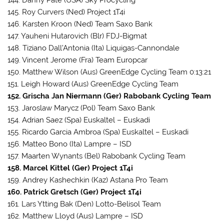
144. Danny Pate (USA) Sky Procycling
145. Roy Curvers (Ned) Project 1T4i
146. Karsten Kroon (Ned) Team Saxo Bank
147. Yauheni Hutarovich (Blr) FDJ-Bigmat
148. Tiziano Dall’Antonia (Ita) Liquigas-Cannondale
149. Vincent Jerome (Fra) Team Europcar
150. Matthew Wilson (Aus) GreenEdge Cycling Team 0:13:21
151. Leigh Howard (Aus) GreenEdge Cycling Team
152. Grischa Jan Niermann (Ger) Rabobank Cycling Team
153. Jaroslaw Marycz (Pol) Team Saxo Bank
154. Adrian Saez (Spa) Euskaltel – Euskadi
155. Ricardo Garcia Ambroa (Spa) Euskaltel – Euskadi
156. Matteo Bono (Ita) Lampre – ISD
157. Maarten Wynants (Bel) Rabobank Cycling Team
158. Marcel Kittel (Ger) Project 1T4i
159. Andrey Kashechkin (Kaz) Astana Pro Team
160. Patrick Gretsch (Ger) Project 1T4i
161. Lars Ytting Bak (Den) Lotto-Belisol Team
162. Matthew Lloyd (Aus) Lampre – ISD