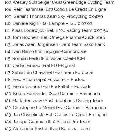
107. Wesley Sulzberger (Aus) GreenEdge Cycling Team
108. Rein Taaramae (Est) Cofidis Le Credit En Ligne
109. Geraint Thomas (GBr) Sky Procycling 0:04:59
110. Daniele Righi (Ita) Lampre – ISD 0:07:02
111. Klaas Lodewijck (Bel) BMC Racing Team 0:09:56
112. Tom Boonen (Bel) Omega Pharma-Quick Step
113. Jonas Aaen Jörgensen (Den) Team Saxo Bank
114. Ivan Basso (Ita) Liquigas-Cannondale
115. Romain Feillu (Fra) Vacansoleil-DCM
116. Cédric Pineau (Fra) FDJ-Bigmat
117. Sébastien Chavanel (Fra) Team Europcar
118. Peio Bilbao (Spa) Euskaltel – Euskadi
119. Pierre Cazaux (Fra) Euskaltel – Euskadi
120. Koldo Fernandez (Spa) Garmin – Barracuda
121. Mark Renshaw (Aus) Rabobank Cycling Team
122. Christophe Le Mevel (Fra) Garmin – Barracuda
123. Jan Ghyselinck (Bel) Cofidis Le Credit En Ligne
124. Jacopo Guarnieri (Ita) Astana Pro Team
125. Alexander Kristoff (Nor) Katusha Team