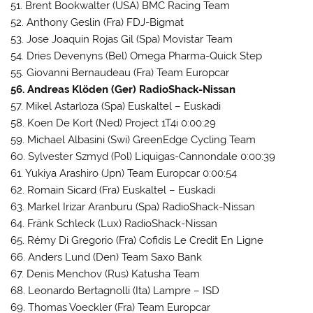
51. Brent Bookwalter (USA) BMC Racing Team
52. Anthony Geslin (Fra) FDJ-Bigmat
53. Jose Joaquin Rojas Gil (Spa) Movistar Team
54. Dries Devenyns (Bel) Omega Pharma-Quick Step
55. Giovanni Bernaudeau (Fra) Team Europcar
56. Andreas Klöden (Ger) RadioShack-Nissan
57. Mikel Astarloza (Spa) Euskaltel – Euskadi
58. Koen De Kort (Ned) Project 1T4i 0:00:29
59. Michael Albasini (Swi) GreenEdge Cycling Team
60. Sylvester Szmyd (Pol) Liquigas-Cannondale 0:00:39
61. Yukiya Arashiro (Jpn) Team Europcar 0:00:54
62. Romain Sicard (Fra) Euskaltel – Euskadi
63. Markel Irizar Aranburu (Spa) RadioShack-Nissan
64. Fränk Schleck (Lux) RadioShack-Nissan
65. Rémy Di Gregorio (Fra) Cofidis Le Credit En Ligne
66. Anders Lund (Den) Team Saxo Bank
67. Denis Menchov (Rus) Katusha Team
68. Leonardo Bertagnolli (Ita) Lampre – ISD
69. Thomas Voeckler (Fra) Team Europcar