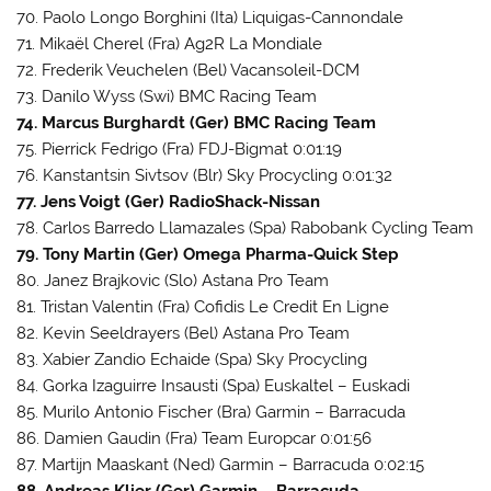
70. Paolo Longo Borghini (Ita) Liquigas-Cannondale
71. Mikaël Cherel (Fra) Ag2R La Mondiale
72. Frederik Veuchelen (Bel) Vacansoleil-DCM
73. Danilo Wyss (Swi) BMC Racing Team
74. Marcus Burghardt (Ger) BMC Racing Team
75. Pierrick Fedrigo (Fra) FDJ-Bigmat 0:01:19
76. Kanstantsin Sivtsov (Blr) Sky Procycling 0:01:32
77. Jens Voigt (Ger) RadioShack-Nissan
78. Carlos Barredo Llamazales (Spa) Rabobank Cycling Team
79. Tony Martin (Ger) Omega Pharma-Quick Step
80. Janez Brajkovic (Slo) Astana Pro Team
81. Tristan Valentin (Fra) Cofidis Le Credit En Ligne
82. Kevin Seeldrayers (Bel) Astana Pro Team
83. Xabier Zandio Echaide (Spa) Sky Procycling
84. Gorka Izaguirre Insausti (Spa) Euskaltel – Euskadi
85. Murilo Antonio Fischer (Bra) Garmin – Barracuda
86. Damien Gaudin (Fra) Team Europcar 0:01:56
87. Martijn Maaskant (Ned) Garmin – Barracuda 0:02:15