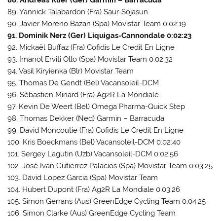
88. Andreas Klier (Ger) Garmin – Barracuda
89. Yannick Talabardon (Fra) Saur-Sojasun
90. Javier Moreno Bazan (Spa) Movistar Team 0:02:19
91. Dominik Nerz (Ger) Liquigas-Cannondale 0:02:23
92. Mickaël Buffaz (Fra) Cofidis Le Credit En Ligne
93. Imanol Erviti Ollo (Spa) Movistar Team 0:02:32
94. Vasil Kiryienka (Blr) Movistar Team
95. Thomas De Gendt (Bel) Vacansoleil-DCM
96. Sébastien Minard (Fra) Ag2R La Mondiale
97. Kevin De Weert (Bel) Omega Pharma-Quick Step
98. Thomas Dekker (Ned) Garmin – Barracuda
99. David Moncoutie (Fra) Cofidis Le Credit En Ligne
100. Kris Boeckmans (Bel) Vacansoleil-DCM 0:02:40
101. Sergey Lagutin (Uzb) Vacansoleil-DCM 0:02:56
102. José Ivan Gutierrez Palacios (Spa) Movistar Team 0:03:25
103. David Lopez Garcia (Spa) Movistar Team
104. Hubert Dupont (Fra) Ag2R La Mondiale 0:03:26
105. Simon Gerrans (Aus) GreenEdge Cycling Team 0:04:25
106. Simon Clarke (Aus) GreenEdge Cycling Team