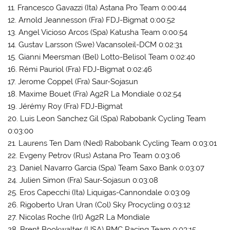
11. Francesco Gavazzi (Ita) Astana Pro Team 0:00:44
12. Arnold Jeannesson (Fra) FDJ-Bigmat 0:00:52
13. Angel Vicioso Arcos (Spa) Katusha Team 0:00:54
14. Gustav Larsson (Swe) Vacansoleil-DCM 0:02:31
15. Gianni Meersman (Bel) Lotto-Belisol Team 0:02:40
16. Rémi Pauriol (Fra) FDJ-Bigmat 0:02:46
17. Jerome Coppel (Fra) Saur-Sojasun
18. Maxime Bouet (Fra) Ag2R La Mondiale 0:02:54
19. Jérémy Roy (Fra) FDJ-Bigmat
20. Luis Leon Sanchez Gil (Spa) Rabobank Cycling Team
0:03:00
21. Laurens Ten Dam (Ned) Rabobank Cycling Team 0:03:01
22. Evgeny Petrov (Rus) Astana Pro Team 0:03:06
23. Daniel Navarro Garcia (Spa) Team Saxo Bank 0:03:07
24. Julien Simon (Fra) Saur-Sojasun 0:03:08
25. Eros Capecchi (Ita) Liquigas-Cannondale 0:03:09
26. Rigoberto Uran Uran (Col) Sky Procycling 0:03:12
27. Nicolas Roche (Irl) Ag2R La Mondiale
28. Brent Bookwalter (USA) BMC Racing Team 0:03:15