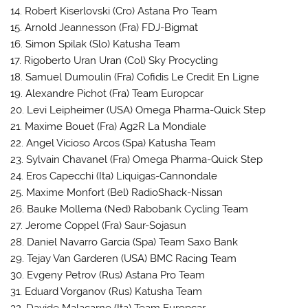
14. Robert Kiserlovski (Cro) Astana Pro Team
15. Arnold Jeannesson (Fra) FDJ-Bigmat
16. Simon Spilak (Slo) Katusha Team
17. Rigoberto Uran Uran (Col) Sky Procycling
18. Samuel Dumoulin (Fra) Cofidis Le Credit En Ligne
19. Alexandre Pichot (Fra) Team Europcar
20. Levi Leipheimer (USA) Omega Pharma-Quick Step
21. Maxime Bouet (Fra) Ag2R La Mondiale
22. Angel Vicioso Arcos (Spa) Katusha Team
23. Sylvain Chavanel (Fra) Omega Pharma-Quick Step
24. Eros Capecchi (Ita) Liquigas-Cannondale
25. Maxime Monfort (Bel) RadioShack-Nissan
26. Bauke Mollema (Ned) Rabobank Cycling Team
27. Jerome Coppel (Fra) Saur-Sojasun
28. Daniel Navarro Garcia (Spa) Team Saxo Bank
29. Tejay Van Garderen (USA) BMC Racing Team
30. Evgeny Petrov (Rus) Astana Pro Team
31. Eduard Vorganov (Rus) Katusha Team