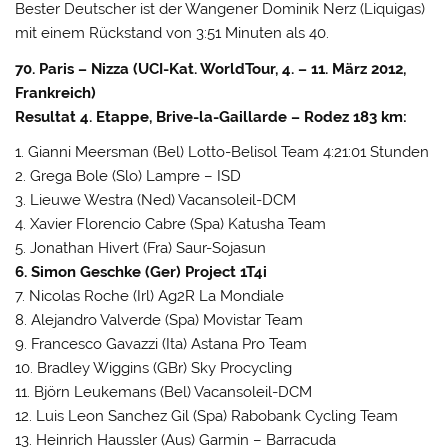
Bester Deutscher ist der Wangener Dominik Nerz (Liquigas)
mit einem Rückstand von 3:51 Minuten als 40.
70. Paris – Nizza (UCI-Kat. WorldTour, 4. – 11. März 2012,
Frankreich)
Resultat 4. Etappe, Brive-la-Gaillarde – Rodez 183 km:
1. Gianni Meersman (Bel) Lotto-Belisol Team 4:21:01 Stunden
2. Grega Bole (Slo) Lampre – ISD
3. Lieuwe Westra (Ned) Vacansoleil-DCM
4. Xavier Florencio Cabre (Spa) Katusha Team
5. Jonathan Hivert (Fra) Saur-Sojasun
6. Simon Geschke (Ger) Project 1T4i
7. Nicolas Roche (Irl) Ag2R La Mondiale
8. Alejandro Valverde (Spa) Movistar Team
9. Francesco Gavazzi (Ita) Astana Pro Team
10. Bradley Wiggins (GBr) Sky Procycling
11. Björn Leukemans (Bel) Vacansoleil-DCM
12. Luis Leon Sanchez Gil (Spa) Rabobank Cycling Team
13. Heinrich Haussler (Aus) Garmin – Barracuda