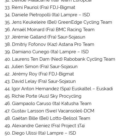
32. Davide Malacarne (Ita) Team Europcar
33. Rémi Pauriol (Fra) FDJ-Bigmat
34. Daniele Pietropolli (Ita) Lampre – ISD
35. Jens Keukeleire (Bel) GreenEdge Cycling Team
36. Amaël Moinard (Fra) BMC Racing Team
37. Jérémie Galland (Fra) Saur-Sojasun
38. Dmitriy Fofonov (Kaz) Astana Pro Team
39. Damiano Cunego (Ita) Lampre – ISD
40. Laurens Ten Dam (Ned) Rabobank Cycling Team
41. Julien Simon (Fra) Saur-Sojasun
42. Jérémy Roy (Fra) FDJ-Bigmat
43. David Lelay (Fra) Saur-Sojasun
44. Igor Anton Hernandez (Spa) Euskaltel – Euskadi
45. Richie Porte (Aus) Sky Procycling
46. Giampaolo Caruso (Ita) Katusha Team
47. Gustav Larsson (Swe) Vacansoleil-DCM
48. Gaëtan Bille (Bel) Lotto-Belisol Team
49. Alexandre Geniez (Fra) Project 1T4i
50. Diego Ulissi (Ita) Lampre – ISD