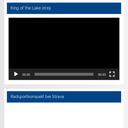
King of the Lake 2019
Video-
Player
00:00
00:43
Radsportkompakt bei Strava