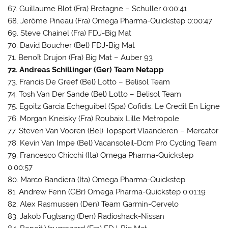
67. Guillaume Blot (Fra) Bretagne – Schuller 0:00:41
68. Jerôme Pineau (Fra) Omega Pharma-Quickstep 0:00:47
69. Steve Chainel (Fra) FDJ-Big Mat
70. David Boucher (Bel) FDJ-Big Mat
71. Benoît Drujon (Fra) Big Mat – Auber 93
72. Andreas Schillinger (Ger) Team Netapp
73. Francis De Greef (Bel) Lotto – Belisol Team
74. Tosh Van Der Sande (Bel) Lotto – Belisol Team
75. Egoitz Garcia Echeguibel (Spa) Cofidis, Le Credit En Ligne
76. Morgan Kneisky (Fra) Roubaix Lille Metropole
77. Steven Van Vooren (Bel) Topsport Vlaanderen – Mercator
78. Kevin Van Impe (Bel) Vacansoleil-Dcm Pro Cycling Team
79. Francesco Chicchi (Ita) Omega Pharma-Quickstep
0:00:57
80. Marco Bandiera (Ita) Omega Pharma-Quickstep
81. Andrew Fenn (GBr) Omega Pharma-Quickstep 0:01:19
82. Alex Rasmussen (Den) Team Garmin-Cervelo
83. Jakob Fuglsang (Den) Radioshack-Nissan