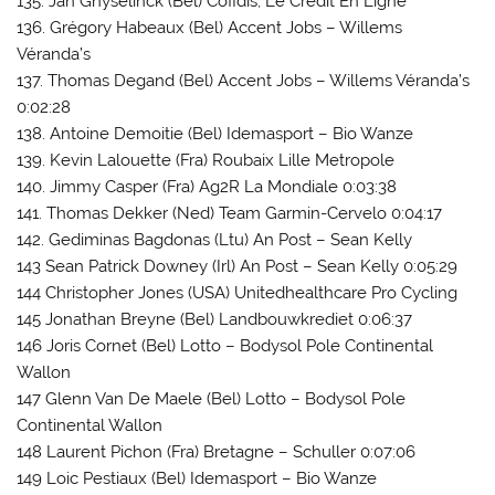
135. Jan Ghyselinck (Bel) Cofidis, Le Credit En Ligne
136. Grégory Habeaux (Bel) Accent Jobs – Willems
Véranda’s
137. Thomas Degand (Bel) Accent Jobs – Willems Véranda’s
0:02:28
138. Antoine Demoitie (Bel) Idemasport – Bio Wanze
139. Kevin Lalouette (Fra) Roubaix Lille Metropole
140. Jimmy Casper (Fra) Ag2R La Mondiale 0:03:38
141. Thomas Dekker (Ned) Team Garmin-Cervelo 0:04:17
142. Gediminas Bagdonas (Ltu) An Post – Sean Kelly
143 Sean Patrick Downey (Irl) An Post – Sean Kelly 0:05:29
144 Christopher Jones (USA) Unitedhealthcare Pro Cycling
145 Jonathan Breyne (Bel) Landbouwkrediet 0:06:37
146 Joris Cornet (Bel) Lotto – Bodysol Pole Continental
Wallon
147 Glenn Van De Maele (Bel) Lotto – Bodysol Pole
Continental Wallon
148 Laurent Pichon (Fra) Bretagne – Schuller 0:07:06
149 Loic Pestiaux (Bel) Idemasport – Bio Wanze