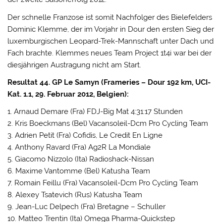
Der schnelle Franzose ist somit Nachfolger des Bielefelders
Dominic Klemme, der im Vorjahr in Dour den ersten Sieg der
luxemburgischen Leopard-Trek-Mannschaft unter Dach und
Fach brachte. Klemmes neues Team Project 1t4i war bei der
diesjährigen Austragung nicht am Start.
Resultat 44. GP Le Samyn (Frameries – Dour 192 km, UCI-
Kat. 1.1, 29. Februar 2012, Belgien):
1. Arnaud Demare (Fra) FDJ-Big Mat 4:31:17 Stunden
2. Kris Boeckmans (Bel) Vacansoleil-Dcm Pro Cycling Team
3. Adrien Petit (Fra) Cofidis, Le Credit En Ligne
4. Anthony Ravard (Fra) Ag2R La Mondiale
5. Giacomo Nizzolo (Ita) Radioshack-Nissan
6. Maxime Vantomme (Bel) Katusha Team
7. Romain Feillu (Fra) Vacansoleil-Dcm Pro Cycling Team
8. Alexey Tsatevich (Rus) Katusha Team
9. Jean-Luc Delpech (Fra) Bretagne – Schuller
10. Matteo Trentin (Ita) Omega Pharma-Quickstep