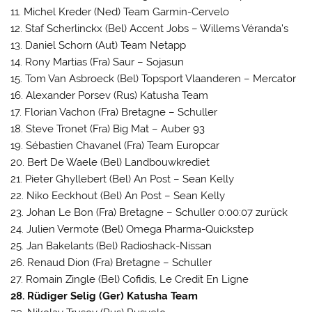
11. Michel Kreder (Ned) Team Garmin-Cervelo
12. Staf Scherlinckx (Bel) Accent Jobs – Willems Véranda’s
13. Daniel Schorn (Aut) Team Netapp
14. Rony Martias (Fra) Saur – Sojasun
15. Tom Van Asbroeck (Bel) Topsport Vlaanderen – Mercator
16. Alexander Porsev (Rus) Katusha Team
17. Florian Vachon (Fra) Bretagne – Schuller
18. Steve Tronet (Fra) Big Mat – Auber 93
19. Sébastien Chavanel (Fra) Team Europcar
20. Bert De Waele (Bel) Landbouwkrediet
21. Pieter Ghyllebert (Bel) An Post – Sean Kelly
22. Niko Eeckhout (Bel) An Post – Sean Kelly
23. Johan Le Bon (Fra) Bretagne – Schuller 0:00:07 zurück
24. Julien Vermote (Bel) Omega Pharma-Quickstep
25. Jan Bakelants (Bel) Radioshack-Nissan
26. Renaud Dion (Fra) Bretagne – Schuller
27. Romain Zingle (Bel) Cofidis, Le Credit En Ligne
28. Rüdiger Selig (Ger) Katusha Team