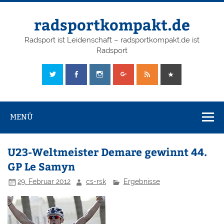
radsportkompakt.de
Radsport ist Leidenschaft – radsportkompakt.de ist
Radsport
MENÜ
U23-Weltmeister Demare gewinnt 44.
GP Le Samyn
29. Februar 2012
cs-rsk
Ergebnisse