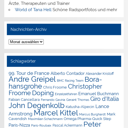
Ärzte, Therapeuten und Trainer
World of Tana Hell
Schöne Radsportfotos und mehr
Nachrichten-Archiv
Nachrichten-
Archiv
Schlagwörter
99. Tour de France
Alberto Contador
Alexander Kristoff
Andre Greipel
Bora-
BMC Racing Team
hansgrohe
Christopher
Chris Froome
Doping
Froome
Emanuel Buchmann
Einzelzeitfahren
Giro d'Italia
Fabian Cancellara
Geraint Thomas
Fernando Gaviria
John Degenkolb
Lance
Katusha-Alpecin
Marcel Kittel
Armstrong
Mark
Marcus Burghardt
Cavendish
Omega Pharma-Quick Step
Maximilian Schachmann
Peter
Paris-Nizza
Pascal Ackermann
Paris-Roubaix