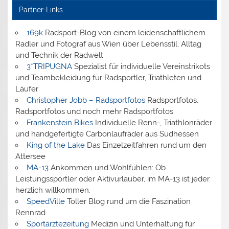
Partner-Links
169k
Radsport-Blog von einem leidenschaftlichem
Radler und Fotograf aus Wien über Lebensstil, Alltag
und Technik der Radwelt
3*TRIPUGNA
Spezialist für individuelle Vereinstrikots
und Teambekleidung für Radsportler, Triathleten und
Läufer
Christopher Jobb – Radsportfotos
Radsportfotos,
Radsportfotos und noch mehr Radsportfotos
Frankenstein Bikes
Individuelle Renn-, Triathlonräder
und handgefertigte Carbonlaufräder aus Südhessen
King of the Lake
Das Einzelzeitfahren rund um den
Attersee
MA-13
Ankommen und Wohlfühlen: Ob
Leistungssportler oder Aktivurlauber, im MA-13 ist jeder
herzlich willkommen.
SpeedVille
Toller Blog rund um die Faszination
Rennrad
Sportärztezeitung
Medizin und Unterhaltung für