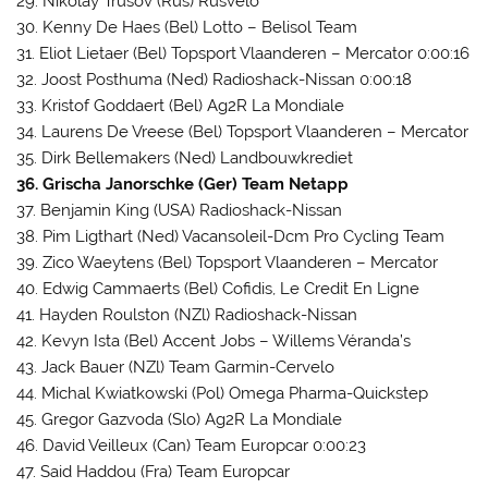
29. Nikolay Trusov (Rus) Rusvelo
30. Kenny De Haes (Bel) Lotto – Belisol Team
31. Eliot Lietaer (Bel) Topsport Vlaanderen – Mercator 0:00:16
32. Joost Posthuma (Ned) Radioshack-Nissan 0:00:18
33. Kristof Goddaert (Bel) Ag2R La Mondiale
34. Laurens De Vreese (Bel) Topsport Vlaanderen – Mercator
35. Dirk Bellemakers (Ned) Landbouwkrediet
36. Grischa Janorschke (Ger) Team Netapp
37. Benjamin King (USA) Radioshack-Nissan
38. Pim Ligthart (Ned) Vacansoleil-Dcm Pro Cycling Team
39. Zico Waeytens (Bel) Topsport Vlaanderen – Mercator
40. Edwig Cammaerts (Bel) Cofidis, Le Credit En Ligne
41. Hayden Roulston (NZl) Radioshack-Nissan
42. Kevyn Ista (Bel) Accent Jobs – Willems Véranda’s
43. Jack Bauer (NZl) Team Garmin-Cervelo
44. Michal Kwiatkowski (Pol) Omega Pharma-Quickstep
45. Gregor Gazvoda (Slo) Ag2R La Mondiale
46. David Veilleux (Can) Team Europcar 0:00:23
47. Said Haddou (Fra) Team Europcar