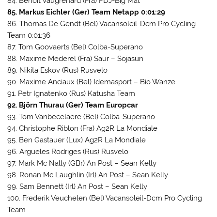
84. Benoît Vaugrenard (Fra) FDJ-Big Mat
85. Markus Eichler (Ger) Team Netapp 0:01:29
86. Thomas De Gendt (Bel) Vacansoleil-Dcm Pro Cycling
Team 0:01:36
87. Tom Goovaerts (Bel) Colba-Superano
88. Maxime Mederel (Fra) Saur – Sojasun
89. Nikita Eskov (Rus) Rusvelo
90. Maxime Anciaux (Bel) Idemasport – Bio Wanze
91. Petr Ignatenko (Rus) Katusha Team
92. Björn Thurau (Ger) Team Europcar
93. Tom Vanbecelaere (Bel) Colba-Superano
94. Christophe Riblon (Fra) Ag2R La Mondiale
95. Ben Gastauer (Lux) Ag2R La Mondiale
96. Argueles Rodriges (Rus) Rusvelo
97. Mark Mc Nally (GBr) An Post – Sean Kelly
98. Ronan Mc Laughlin (Irl) An Post – Sean Kelly
99. Sam Bennett (Irl) An Post – Sean Kelly
100. Frederik Veuchelen (Bel) Vacansoleil-Dcm Pro Cycling
Team