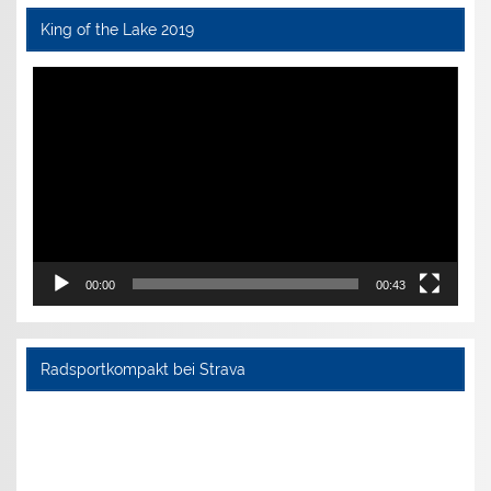
King of the Lake 2019
Video-
Player
00:00
00:43
Radsportkompakt bei Strava