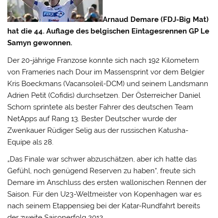
Arnaud Demare (FDJ-Big Mat)
hat die 44. Auflage des belgischen Eintagesrennen GP Le
Samyn gewonnen.
Der 20-jährige Franzose konnte sich nach 192 Kilometern
von Frameries nach Dour im Massensprint vor dem Belgier
Kris Boeckmans (Vacansoleil-DCM) und seinem Landsmann
Adrien Petit (Cofidis) durchsetzen.
Der Österreicher Daniel
Schorn sprintete als bester Fahrer des deutschen Team
NetApps auf Rang 13. Bester Deutscher wurde der
Zwenkauer Rüdiger Selig aus der russischen Katusha-
Equipe als 28.
„Das Finale war schwer abzuschätzen, aber ich hatte das
Gefühl, noch genügend Reserven zu haben“, freute sich
Demare im Anschluss des ersten wallonischen Rennen der
Saison. Für den U23-Weltmeister von Kopenhagen war es
nach seinem Etappensieg bei der Katar-Rundfahrt bereits
der zweite Saisonerfolg 2012.