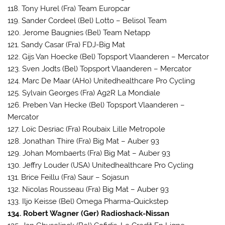
118. Tony Hurel (Fra) Team Europcar
119. Sander Cordeel (Bel) Lotto – Belisol Team
120. Jerome Baugnies (Bel) Team Netapp
121. Sandy Casar (Fra) FDJ-Big Mat
122. Gijs Van Hoecke (Bel) Topsport Vlaanderen – Mercator
123. Sven Jodts (Bel) Topsport Vlaanderen – Mercator
124. Marc De Maar (AHo) Unitedhealthcare Pro Cycling
125. Sylvain Georges (Fra) Ag2R La Mondiale
126. Preben Van Hecke (Bel) Topsport Vlaanderen –
Mercator
127. Loïc Desriac (Fra) Roubaix Lille Metropole
128. Jonathan Thire (Fra) Big Mat – Auber 93
129. Johan Mombaerts (Fra) Big Mat – Auber 93
130. Jeffry Louder (USA) Unitedhealthcare Pro Cycling
131. Brice Feillu (Fra) Saur – Sojasun
132. Nicolas Rousseau (Fra) Big Mat – Auber 93
133. Iljo Keisse (Bel) Omega Pharma-Quickstep
134. Robert Wagner (Ger) Radioshack-Nissan