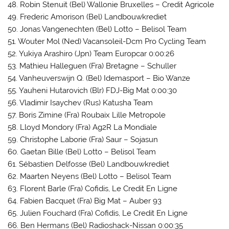
48. Robin Stenuit (Bel) Wallonie Bruxelles – Credit Agricole
49. Frederic Amorison (Bel) Landbouwkrediet
50. Jonas Vangenechten (Bel) Lotto – Belisol Team
51. Wouter Mol (Ned) Vacansoleil-Dcm Pro Cycling Team
52. Yukiya Arashiro (Jpn) Team Europcar 0:00:26
53. Mathieu Halleguen (Fra) Bretagne – Schuller
54. Vanheuverswijn Q. (Bel) Idemasport – Bio Wanze
55. Yauheni Hutarovich (Blr) FDJ-Big Mat 0:00:30
56. Vladimir Isaychev (Rus) Katusha Team
57. Boris Zimine (Fra) Roubaix Lille Metropole
58. Lloyd Mondory (Fra) Ag2R La Mondiale
59. Christophe Laborie (Fra) Saur – Sojasun
60. Gaetan Bille (Bel) Lotto – Belisol Team
61. Sébastien Delfosse (Bel) Landbouwkrediet
62. Maarten Neyens (Bel) Lotto – Belisol Team
63. Florent Barle (Fra) Cofidis, Le Credit En Ligne
64. Fabien Bacquet (Fra) Big Mat – Auber 93
65. Julien Fouchard (Fra) Cofidis, Le Credit En Ligne
66. Ben Hermans (Bel) Radioshack-Nissan 0:00:35