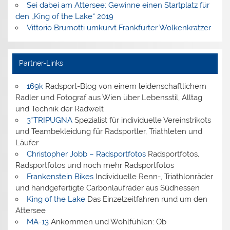
Sei dabei am Attersee: Gewinne einen Startplatz für
den „King of the Lake“ 2019
Vittorio Brumotti umkurvt Frankfurter Wolkenkratzer
Partner-Links
169k
Radsport-Blog von einem leidenschaftlichem
Radler und Fotograf aus Wien über Lebensstil, Alltag
und Technik der Radwelt
3*TRIPUGNA
Spezialist für individuelle Vereinstrikots
und Teambekleidung für Radsportler, Triathleten und
Läufer
Christopher Jobb – Radsportfotos
Radsportfotos,
Radsportfotos und noch mehr Radsportfotos
Frankenstein Bikes
Individuelle Renn-, Triathlonräder
und handgefertigte Carbonlaufräder aus Südhessen
King of the Lake
Das Einzelzeitfahren rund um den
Attersee
MA-13
Ankommen und Wohlfühlen: Ob