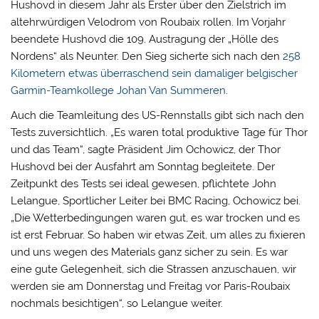
Hushovd in diesem Jahr als Erster über den Zielstrich im
altehrwürdigen Velodrom von Roubaix rollen. Im Vorjahr
beendete Hushovd die 109. Austragung der „Hölle des
Nordens“ als Neunter. Den Sieg sicherte sich nach den
258
Kilometern etwas überraschend sein damaliger belgischer
Garmin-Teamkollege Johan Van Summeren
.
Auch die Teamleitung des US-Rennstalls gibt sich nach den
Tests zuversichtlich. „Es waren total produktive Tage für Thor
und das Team“, sagte Präsident Jim Ochowicz, der Thor
Hushovd bei der Ausfahrt am Sonntag begleitete. Der
Zeitpunkt des Tests sei ideal gewesen, pflichtete John
Lelangue, Sportlicher Leiter bei BMC Racing, Ochowicz bei.
„Die Wetterbedingungen waren gut, es war trocken und es
ist erst Februar. So haben wir etwas Zeit, um alles zu fixieren
und uns wegen des Materials ganz sicher zu sein. Es war
eine gute Gelegenheit, sich die Strassen anzuschauen, wir
werden sie am Donnerstag und Freitag vor Paris-Roubaix
nochmals besichtigen“, so Lelangue weiter.