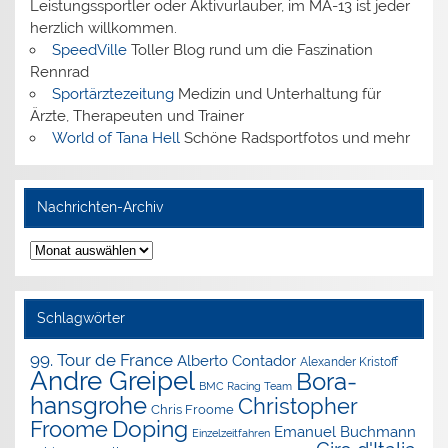
Leistungssportler oder Aktivurlauber, im MA-13 ist jeder
herzlich willkommen.
SpeedVille
Toller Blog rund um die Faszination
Rennrad
Sportärztezeitung
Medizin und Unterhaltung für
Ärzte, Therapeuten und Trainer
World of Tana Hell
Schöne Radsportfotos und mehr
Nachrichten-Archiv
Nachrichten-
Archiv
Schlagwörter
99. Tour de France
Alberto Contador
Alexander Kristoff
Andre Greipel
Bora-
BMC Racing Team
hansgrohe
Christopher
Chris Froome
Doping
Froome
Emanuel Buchmann
Einzelzeitfahren