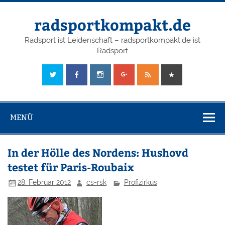
radsportkompakt.de
Radsport ist Leidenschaft – radsportkompakt.de ist
Radsport
MENÜ
In der Hölle des Nordens: Hushovd
testet für Paris-Roubaix
28. Februar 2012
cs-rsk
Profizirkus