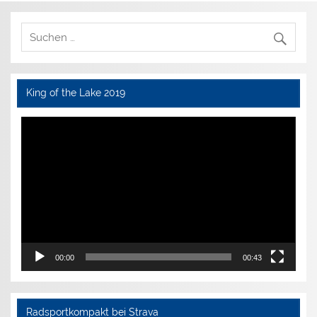
King of the Lake 2019
Video-
Player
00:00
00:43
Radsportkompakt bei Strava