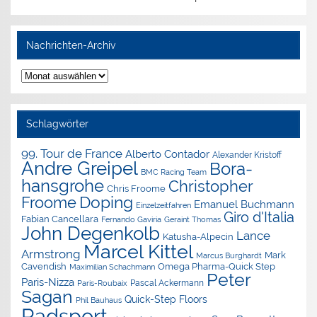
Nachrichten-Archiv
Nachrichten-
Archiv
Schlagwörter
99. Tour de France
Alberto Contador
Alexander Kristoff
Andre Greipel
Bora-
BMC Racing Team
hansgrohe
Christopher
Chris Froome
Doping
Froome
Emanuel Buchmann
Einzelzeitfahren
Giro d'Italia
Fabian Cancellara
Geraint Thomas
Fernando Gaviria
John Degenkolb
Lance
Katusha-Alpecin
Marcel Kittel
Armstrong
Mark
Marcus Burghardt
Cavendish
Omega Pharma-Quick Step
Maximilian Schachmann
Peter
Paris-Nizza
Pascal Ackermann
Paris-Roubaix
Sagan
Quick-Step Floors
Phil Bauhaus
Radsport