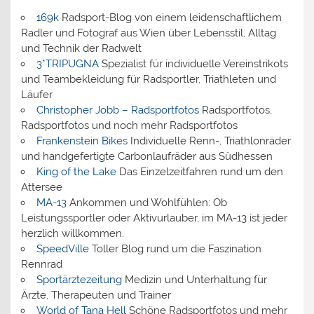
169k
Radsport-Blog von einem leidenschaftlichem
Radler und Fotograf aus Wien über Lebensstil, Alltag
und Technik der Radwelt
3*TRIPUGNA
Spezialist für individuelle Vereinstrikots
und Teambekleidung für Radsportler, Triathleten und
Läufer
Christopher Jobb – Radsportfotos
Radsportfotos,
Radsportfotos und noch mehr Radsportfotos
Frankenstein Bikes
Individuelle Renn-, Triathlonräder
und handgefertigte Carbonlaufräder aus Südhessen
King of the Lake
Das Einzelzeitfahren rund um den
Attersee
MA-13
Ankommen und Wohlfühlen: Ob
Leistungssportler oder Aktivurlauber, im MA-13 ist jeder
herzlich willkommen.
SpeedVille
Toller Blog rund um die Faszination
Rennrad
Sportärztezeitung
Medizin und Unterhaltung für
Ärzte, Therapeuten und Trainer
World of Tana Hell
Schöne Radsportfotos und mehr