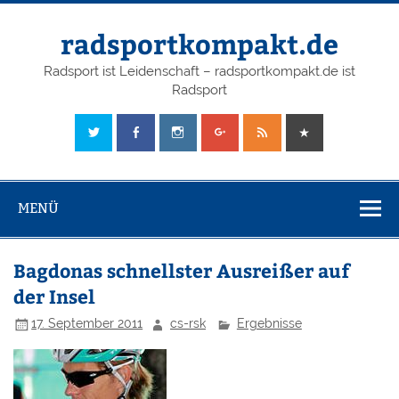
radsportkompakt.de
Radsport ist Leidenschaft – radsportkompakt.de ist
Radsport
MENÜ
Bagdonas schnellster Ausreißer auf
der Insel
17. September 2011
cs-rsk
Ergebnisse