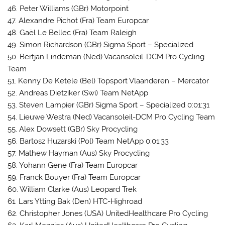
46. Peter Williams (GBr) Motorpoint
47. Alexandre Pichot (Fra) Team Europcar
48. Gaël Le Bellec (Fra) Team Raleigh
49. Simon Richardson (GBr) Sigma Sport – Specialized
50. Bertjan Lindeman (Ned) Vacansoleil-DCM Pro Cycling
Team
51. Kenny De Ketele (Bel) Topsport Vlaanderen – Mercator
52. Andreas Dietziker (Swi) Team NetApp
53. Steven Lampier (GBr) Sigma Sport – Specialized 0:01:31
54. Lieuwe Westra (Ned) Vacansoleil-DCM Pro Cycling Team
55. Alex Dowsett (GBr) Sky Procycling
56. Bartosz Huzarski (Pol) Team NetApp 0:01:33
57. Mathew Hayman (Aus) Sky Procycling
58. Yohann Gene (Fra) Team Europcar
59. Franck Bouyer (Fra) Team Europcar
60. William Clarke (Aus) Leopard Trek
61. Lars Ytting Bak (Den) HTC-Highroad
62. Christopher Jones (USA) UnitedHealthcare Pro Cycling