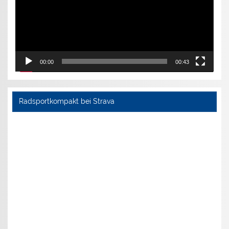
00:00
00:43
Radsportkompakt bei Strava