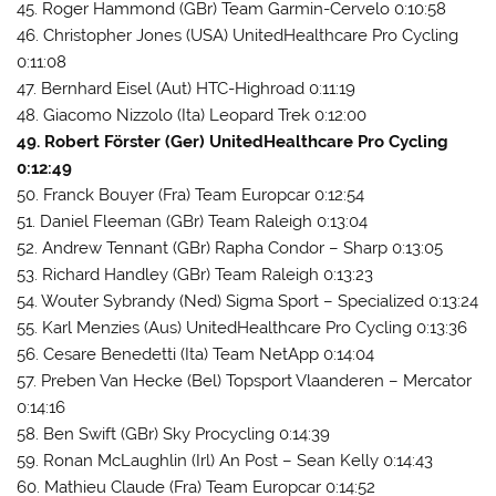
45. Roger Hammond (GBr) Team Garmin-Cervelo 0:10:58
46. Christopher Jones (USA) UnitedHealthcare Pro Cycling
0:11:08
47. Bernhard Eisel (Aut) HTC-Highroad 0:11:19
48. Giacomo Nizzolo (Ita) Leopard Trek 0:12:00
49. Robert Förster (Ger) UnitedHealthcare Pro Cycling
0:12:49
50. Franck Bouyer (Fra) Team Europcar 0:12:54
51. Daniel Fleeman (GBr) Team Raleigh 0:13:04
52. Andrew Tennant (GBr) Rapha Condor – Sharp 0:13:05
53. Richard Handley (GBr) Team Raleigh 0:13:23
54. Wouter Sybrandy (Ned) Sigma Sport – Specialized 0:13:24
55. Karl Menzies (Aus) UnitedHealthcare Pro Cycling 0:13:36
56. Cesare Benedetti (Ita) Team NetApp 0:14:04
57. Preben Van Hecke (Bel) Topsport Vlaanderen – Mercator
0:14:16
58. Ben Swift (GBr) Sky Procycling 0:14:39
59. Ronan McLaughlin (Irl) An Post – Sean Kelly 0:14:43
60. Mathieu Claude (Fra) Team Europcar 0:14:52