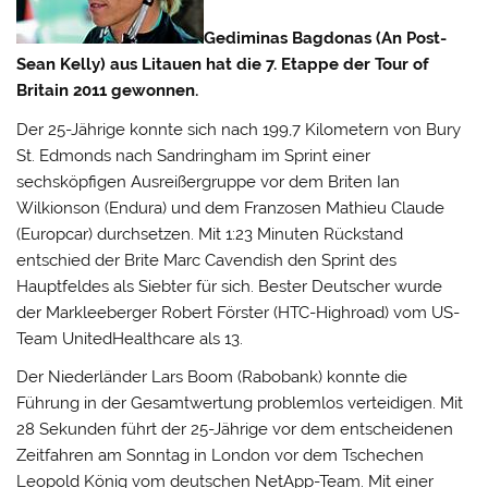
Gediminas Bagdonas (An Post-
Sean Kelly) aus Litauen hat die 7. Etappe der Tour of
Britain 2011 gewonnen.
Der 25-Jährige konnte sich nach 199,7 Kilometern von Bury
St. Edmonds nach Sandringham im Sprint einer
sechsköpfigen Ausreißergruppe vor dem Briten Ian
Wilkionson (Endura) und dem Franzosen Mathieu Claude
(Europcar) durchsetzen.
Mit 1:23 Minuten Rückstand
entschied der Brite Marc Cavendish den Sprint des
Hauptfeldes als Siebter für sich. Bester Deutscher wurde
der Markleeberger Robert Förster (HTC-Highroad) vom US-
Team UnitedHealthcare als 13.
Der Niederländer Lars Boom (Rabobank) konnte die
Führung in der Gesamtwertung problemlos verteidigen. Mit
28 Sekunden führt der 25-Jährige vor dem entscheidenen
Zeitfahren am Sonntag in London vor dem Tschechen
Leopold König vom deutschen NetApp-Team. Mit einer