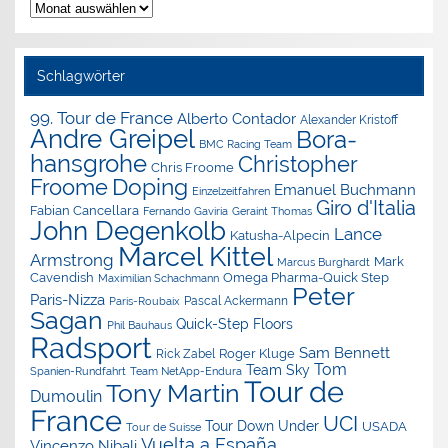
Nachrichten-
Archiv
Schlagwörter
99. Tour de France
Alberto Contador
Alexander Kristoff
Andre Greipel
Bora-
BMC Racing Team
hansgrohe
Christopher
Chris Froome
Doping
Froome
Emanuel Buchmann
Einzelzeitfahren
Giro d'Italia
Fabian Cancellara
Geraint Thomas
Fernando Gaviria
John Degenkolb
Lance
Katusha-Alpecin
Marcel Kittel
Armstrong
Mark
Marcus Burghardt
Cavendish
Omega Pharma-Quick Step
Maximilian Schachmann
Peter
Paris-Nizza
Pascal Ackermann
Paris-Roubaix
Sagan
Quick-Step Floors
Phil Bauhaus
Radsport
Sam Bennett
Roger Kluge
Rick Zabel
Tom
Team Sky
Spanien-Rundfahrt
Team NetApp-Endura
Tour de
Tony Martin
Dumoulin
France
UCI
Tour Down Under
USADA
Tour de Suisse
Vuelta a España
Vincenzo Nibali