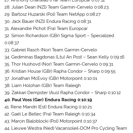
28. Julian Dean (NZl) Team Garmin-Cervelo 0:08:23
29. Bartosz Huzarski (Pol) Team NetApp 0:08:27
30. Jack Bauer (NZl) Endura Racing 0:08:31
31. Alexandre Pichot (Fra) Team Europcar
32. Simon Richardson (GBr) Sigma Sport – Specialized
0:08:37
33. Gabriel Rasch (Nor) Team Garmin-Cervelo
34. Gediminas Bagdonas (Ltu) An Post – Sean Kelly 0:09:16
35. Thor Hushovd (Nor) Team Garmin-Cervelo 0:09:31
36. Kristian House (GBr) Rapha Condor – Sharp 0:09:55
37. Jonathan McEvoy (GBr) Motorpoint 0:10:01
38. Liam Holohan (GBr) Team Raleigh
39. Zakkari Dempster (Aus) Rapha Condor – Sharp 0:10:12
40. Paul Voss (Ger) Endura Racing 0:10:19
41. Rene Mandri (Est) Endura Racing 0:10:21
42. Gaël Le Bellec (Fra) Team Raleigh 0:10:34
43. Marcin Bialoblocki (Pol) Motorpoint 0:10:37
44. Lieuwe Westra (Ned) Vacansoleil-DCM Pro Cycling Team