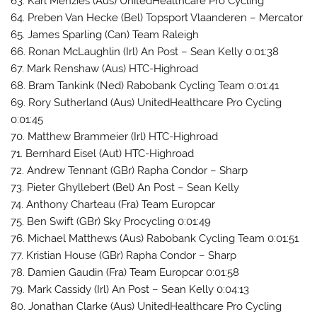
63. Karl Menzies (Aus) UnitedHealthcare Pro Cycling
64. Preben Van Hecke (Bel) Topsport Vlaanderen – Mercator
65. James Sparling (Can) Team Raleigh
66. Ronan McLaughlin (Irl) An Post – Sean Kelly 0:01:38
67. Mark Renshaw (Aus) HTC-Highroad
68. Bram Tankink (Ned) Rabobank Cycling Team 0:01:41
69. Rory Sutherland (Aus) UnitedHealthcare Pro Cycling
0:01:45
70. Matthew Brammeier (Irl) HTC-Highroad
71. Bernhard Eisel (Aut) HTC-Highroad
72. Andrew Tennant (GBr) Rapha Condor – Sharp
73. Pieter Ghyllebert (Bel) An Post – Sean Kelly
74. Anthony Charteau (Fra) Team Europcar
75. Ben Swift (GBr) Sky Procycling 0:01:49
76. Michael Matthews (Aus) Rabobank Cycling Team 0:01:51
77. Kristian House (GBr) Rapha Condor – Sharp
78. Damien Gaudin (Fra) Team Europcar 0:01:58
79. Mark Cassidy (Irl) An Post – Sean Kelly 0:04:13
80. Jonathan Clarke (Aus) UnitedHealthcare Pro Cycling