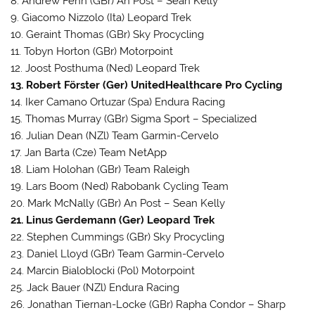
8. Andrew Fenn (GBr) An Post – Sean Kelly
9. Giacomo Nizzolo (Ita) Leopard Trek
10. Geraint Thomas (GBr) Sky Procycling
11. Tobyn Horton (GBr) Motorpoint
12. Joost Posthuma (Ned) Leopard Trek
13. Robert Förster (Ger) UnitedHealthcare Pro Cycling
14. Iker Camano Ortuzar (Spa) Endura Racing
15. Thomas Murray (GBr) Sigma Sport – Specialized
16. Julian Dean (NZl) Team Garmin-Cervelo
17. Jan Barta (Cze) Team NetApp
18. Liam Holohan (GBr) Team Raleigh
19. Lars Boom (Ned) Rabobank Cycling Team
20. Mark McNally (GBr) An Post – Sean Kelly
21. Linus Gerdemann (Ger) Leopard Trek
22. Stephen Cummings (GBr) Sky Procycling
23. Daniel Lloyd (GBr) Team Garmin-Cervelo
24. Marcin Bialoblocki (Pol) Motorpoint
25. Jack Bauer (NZl) Endura Racing
26. Jonathan Tiernan-Locke (GBr) Rapha Condor – Sharp