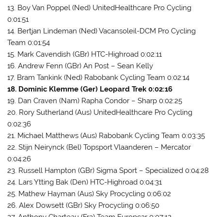
13. Boy Van Poppel (Ned) UnitedHealthcare Pro Cycling
0:01:51
14. Bertjan Lindeman (Ned) Vacansoleil-DCM Pro Cycling
Team 0:01:54
15. Mark Cavendish (GBr) HTC-Highroad 0:02:11
16. Andrew Fenn (GBr) An Post – Sean Kelly
17. Bram Tankink (Ned) Rabobank Cycling Team 0:02:14
18. Dominic Klemme (Ger) Leopard Trek 0:02:16
19. Dan Craven (Nam) Rapha Condor – Sharp 0:02:25
20. Rory Sutherland (Aus) UnitedHealthcare Pro Cycling
0:02:36
21. Michael Matthews (Aus) Rabobank Cycling Team 0:03:35
22. Stijn Neirynck (Bel) Topsport Vlaanderen – Mercator
0:04:26
23. Russell Hampton (GBr) Sigma Sport – Specialized 0:04:28
24. Lars Ytting Bak (Den) HTC-Highroad 0:04:31
25. Mathew Hayman (Aus) Sky Procycling 0:06:02
26. Alex Dowsett (GBr) Sky Procycling 0:06:50
27. Anthony Charteau (Fra) Team Europcar 0:07:12