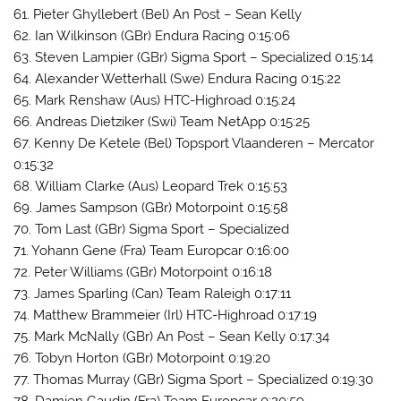
61. Pieter Ghyllebert (Bel) An Post – Sean Kelly
62. Ian Wilkinson (GBr) Endura Racing 0:15:06
63. Steven Lampier (GBr) Sigma Sport – Specialized 0:15:14
64. Alexander Wetterhall (Swe) Endura Racing 0:15:22
65. Mark Renshaw (Aus) HTC-Highroad 0:15:24
66. Andreas Dietziker (Swi) Team NetApp 0:15:25
67. Kenny De Ketele (Bel) Topsport Vlaanderen – Mercator
0:15:32
68. William Clarke (Aus) Leopard Trek 0:15:53
69. James Sampson (GBr) Motorpoint 0:15:58
70. Tom Last (GBr) Sigma Sport – Specialized
71. Yohann Gene (Fra) Team Europcar 0:16:00
72. Peter Williams (GBr) Motorpoint 0:16:18
73. James Sparling (Can) Team Raleigh 0:17:11
74. Matthew Brammeier (Irl) HTC-Highroad 0:17:19
75. Mark McNally (GBr) An Post – Sean Kelly 0:17:34
76. Tobyn Horton (GBr) Motorpoint 0:19:20
77. Thomas Murray (GBr) Sigma Sport – Specialized 0:19:30
78. Damien Gaudin (Fra) Team Europcar 0:20:59