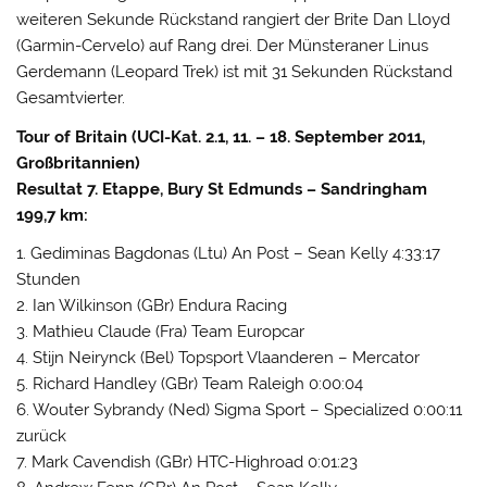
weiteren Sekunde Rückstand rangiert der Brite Dan Lloyd
(Garmin-Cervelo) auf Rang drei. Der Münsteraner Linus
Gerdemann (Leopard Trek) ist mit 31 Sekunden Rückstand
Gesamtvierter.
Tour of Britain (UCI-Kat. 2.1, 11. – 18. September 2011,
Großbritannien)
Resultat 7. Etappe, Bury St Edmunds – Sandringham
199,7 km:
1. Gediminas Bagdonas (Ltu) An Post – Sean Kelly 4:33:17
Stunden
2. Ian Wilkinson (GBr) Endura Racing
3. Mathieu Claude (Fra) Team Europcar
4. Stijn Neirynck (Bel) Topsport Vlaanderen – Mercator
5. Richard Handley (GBr) Team Raleigh 0:00:04
6. Wouter Sybrandy (Ned) Sigma Sport – Specialized 0:00:11
zurück
7. Mark Cavendish (GBr) HTC-Highroad 0:01:23