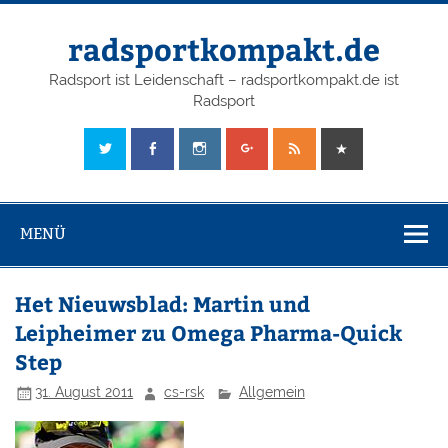
radsportkompakt.de
Radsport ist Leidenschaft – radsportkompakt.de ist
Radsport
MENÜ
Het Nieuwsblad: Martin und
Leipheimer zu Omega Pharma-Quick
Step
31. August 2011
cs-rsk
Allgemein