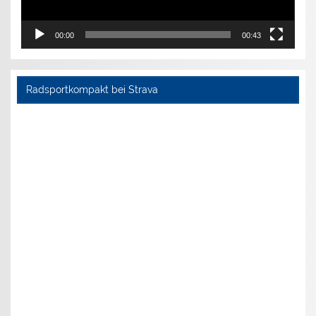
00:00
00:43
Radsportkompakt bei Strava