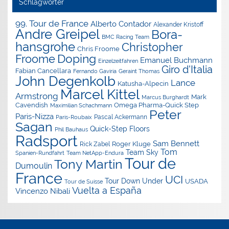
Schlagwörter
99. Tour de France
Alberto Contador
Alexander Kristoff
Andre Greipel
Bora-
BMC Racing Team
hansgrohe
Christopher
Chris Froome
Doping
Froome
Emanuel Buchmann
Einzelzeitfahren
Giro d'Italia
Fabian Cancellara
Geraint Thomas
Fernando Gaviria
John Degenkolb
Lance
Katusha-Alpecin
Marcel Kittel
Armstrong
Mark
Marcus Burghardt
Cavendish
Omega Pharma-Quick Step
Maximilian Schachmann
Peter
Paris-Nizza
Pascal Ackermann
Paris-Roubaix
Sagan
Quick-Step Floors
Phil Bauhaus
Radsport
Sam Bennett
Roger Kluge
Rick Zabel
Tom
Team Sky
Spanien-Rundfahrt
Team NetApp-Endura
Tour de
Tony Martin
Dumoulin
France
UCI
Tour Down Under
USADA
Tour de Suisse
Vuelta a España
Vincenzo Nibali