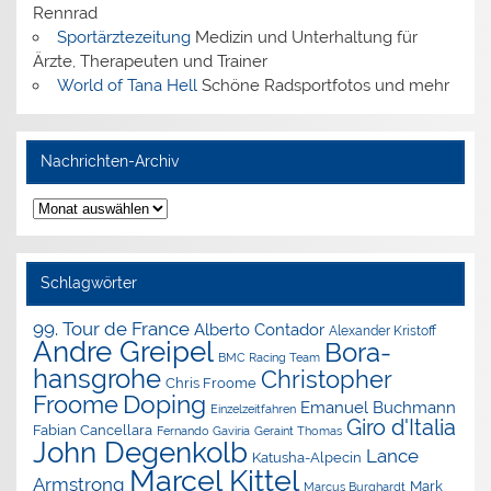
Rennrad
Sportärztezeitung
Medizin und Unterhaltung für
Ärzte, Therapeuten und Trainer
World of Tana Hell
Schöne Radsportfotos und mehr
Nachrichten-Archiv
Nachrichten-
Archiv
Schlagwörter
99. Tour de France
Alberto Contador
Alexander Kristoff
Andre Greipel
Bora-
BMC Racing Team
hansgrohe
Christopher
Chris Froome
Doping
Froome
Emanuel Buchmann
Einzelzeitfahren
Giro d'Italia
Fabian Cancellara
Geraint Thomas
Fernando Gaviria
John Degenkolb
Lance
Katusha-Alpecin
Marcel Kittel
Armstrong
Mark
Marcus Burghardt