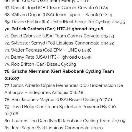
66. Matt Cooke (USA) Team Exergy 0:11:11
67. Daniel Lloyd (GBr) Team Garmin-Cervelo 0:11:24
68. William Dugan (USA) Team Type 1 – Sanofi 0:12:14
69. Davide Frattini (Ita) UnitedHealthcare Pro Cycling 0:12:35
70. Patrick Gretsch (Ger) HTC-Highroad 0:13:08
71. David Zabriskie (USA) Team Garmin-Cervelo 0:13:53
72. Sylvester Szmyd (Pol) Liquigas-Cannondale 0:14:22
73. Walter Pedraza (Col) EPM – UNE 0:15:38
74. Danny Pate (USA) HTC-Highroad 0:15:49
75. Rob Britton (Can) Bissell Cycling
76. Grischa Niermann (Ger) Rabobank Cycling Team
0:16:07
77. Carlos Alberto Ospina Hernandes (Col) Gobernacion De
Antioquia – Indeportes Antiquia 0:16:28
78. Ben Jacques-Maynes (USA) Bissell Cycling 0:17:01
79. David Boily (Can) Team Spidertech Powered By C10
0:17:06
80. Laurens Ten Dam (Ned) Rabobank Cycling Team 0:17:09
81. Juraj Sagan (Svk) Liquigas-Cannondale 0:17:17