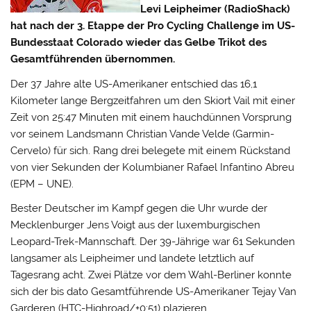
Levi Leipheimer (RadioShack)
hat nach der 3. Etappe der Pro Cycling Challenge im US-
Bundesstaat Colorado wieder das Gelbe Trikot des
Gesamtführenden übernommen.
Der 37 Jahre alte US-Amerikaner entschied das 16,1
Kilometer lange Bergzeitfahren um den Skiort Vail mit einer
Zeit von 25:47 Minuten mit einem hauchdünnen Vorsprung
vor seinem Landsmann Christian Vande Velde (Garmin-
Cervelo) für sich.
Rang drei belegete mit einem Rückstand
von vier Sekunden der Kolumbianer Rafael Infantino Abreu
(EPM – UNE).
Bester Deutscher im Kampf gegen die Uhr wurde der
Mecklenburger Jens Voigt aus der luxemburgischen
Leopard-Trek-Mannschaft. Der 39-Jährige war 61 Sekunden
langsamer als Leipheimer und landete letztlich auf
Tagesrang acht. Zwei Plätze vor dem Wahl-Berliner konnte
sich der bis dato Gesamtführende US-Amerikaner Tejay Van
Garderen (HTC-Highroad/+0:51) plazieren.