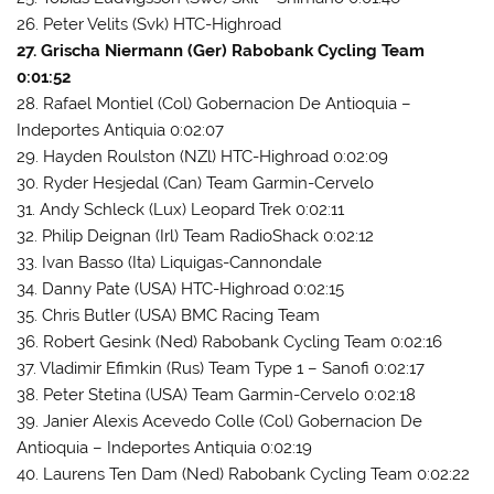
26. Peter Velits (Svk) HTC-Highroad
27. Grischa Niermann (Ger) Rabobank Cycling Team
0:01:52
28. Rafael Montiel (Col) Gobernacion De Antioquia –
Indeportes Antiquia 0:02:07
29. Hayden Roulston (NZl) HTC-Highroad 0:02:09
30. Ryder Hesjedal (Can) Team Garmin-Cervelo
31. Andy Schleck (Lux) Leopard Trek 0:02:11
32. Philip Deignan (Irl) Team RadioShack 0:02:12
33. Ivan Basso (Ita) Liquigas-Cannondale
34. Danny Pate (USA) HTC-Highroad 0:02:15
35. Chris Butler (USA) BMC Racing Team
36. Robert Gesink (Ned) Rabobank Cycling Team 0:02:16
37. Vladimir Efimkin (Rus) Team Type 1 – Sanofi 0:02:17
38. Peter Stetina (USA) Team Garmin-Cervelo 0:02:18
39. Janier Alexis Acevedo Colle (Col) Gobernacion De
Antioquia – Indeportes Antiquia 0:02:19
40. Laurens Ten Dam (Ned) Rabobank Cycling Team 0:02:22