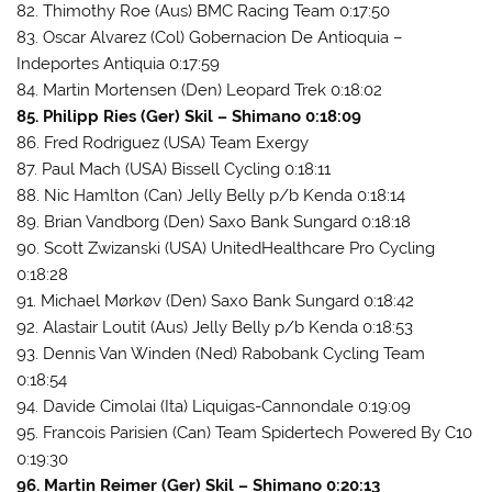
82. Thimothy Roe (Aus) BMC Racing Team 0:17:50
83. Oscar Alvarez (Col) Gobernacion De Antioquia –
Indeportes Antiquia 0:17:59
84. Martin Mortensen (Den) Leopard Trek 0:18:02
85. Philipp Ries (Ger) Skil – Shimano 0:18:09
86. Fred Rodriguez (USA) Team Exergy
87. Paul Mach (USA) Bissell Cycling 0:18:11
88. Nic Hamlton (Can) Jelly Belly p/b Kenda 0:18:14
89. Brian Vandborg (Den) Saxo Bank Sungard 0:18:18
90. Scott Zwizanski (USA) UnitedHealthcare Pro Cycling
0:18:28
91. Michael Mørkøv (Den) Saxo Bank Sungard 0:18:42
92. Alastair Loutit (Aus) Jelly Belly p/b Kenda 0:18:53
93. Dennis Van Winden (Ned) Rabobank Cycling Team
0:18:54
94. Davide Cimolai (Ita) Liquigas-Cannondale 0:19:09
95. Francois Parisien (Can) Team Spidertech Powered By C10
0:19:30
96. Martin Reimer (Ger) Skil – Shimano 0:20:13