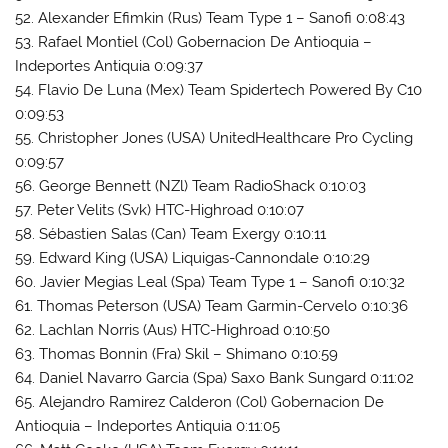
52. Alexander Efimkin (Rus) Team Type 1 – Sanofi 0:08:43
53. Rafael Montiel (Col) Gobernacion De Antioquia –
Indeportes Antiquia 0:09:37
54. Flavio De Luna (Mex) Team Spidertech Powered By C10
0:09:53
55. Christopher Jones (USA) UnitedHealthcare Pro Cycling
0:09:57
56. George Bennett (NZl) Team RadioShack 0:10:03
57. Peter Velits (Svk) HTC-Highroad 0:10:07
58. Sébastien Salas (Can) Team Exergy 0:10:11
59. Edward King (USA) Liquigas-Cannondale 0:10:29
60. Javier Megias Leal (Spa) Team Type 1 – Sanofi 0:10:32
61. Thomas Peterson (USA) Team Garmin-Cervelo 0:10:36
62. Lachlan Norris (Aus) HTC-Highroad 0:10:50
63. Thomas Bonnin (Fra) Skil – Shimano 0:10:59
64. Daniel Navarro Garcia (Spa) Saxo Bank Sungard 0:11:02
65. Alejandro Ramirez Calderon (Col) Gobernacion De
Antioquia – Indeportes Antiquia 0:11:05