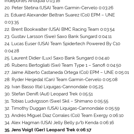
Indeportes Antiquia 0:03:16
20. Peter Stetina (USA) Team Garmin-Cervelo 0:03:26
21. Eduard Alexander Beltran Suarez (Col) EPM – UNE
0:03:35
22. Brent Bookwalter (USA) BMC Racing Team 0:03:54
23. Gustav Larsson (Swe) Saxo Bank Sungard 0:04:11
24. Lucas Euser (USA) Team Spidertech Powered By C10
0:04:28
25. Laurent Didier (Lux) Saxo Bank Sungard 0:04:40
26. Rubens Bertogliati (Swi) Team Type 1 – Sanofi 0:04:50
27. Jaime Alberto Castaneda Ortega (Col) EPM – UNE 0:05:01
28. Ryder Hesjedal (Can) Team Garmin-Cervelo 0:05:08
29. Ivan Basso (Ita) Liquigas-Cannondale 0:05:25
30. Stefan Denifl (Aut) Leopard Trek 0:05:51
31. Tobias Ludvigsson (Swe) Skil – Shimano 0:05:55
32. Timothy Duggan (USA) Liquigas-Cannondale 0:05:59
33. Andrès Miguel Diaz Corrales (Col) Team Exergy 0:06:10
34. Alex Hagman (USA) Jelly Belly p/b Kenda 0:06:16
35. Jens Voigt (Ger) Leopard Trek 0:06:17