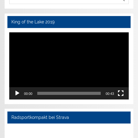
King of the Lake 2019
Video-
Player
00:00
00:43
Radsportkompakt bei Strava