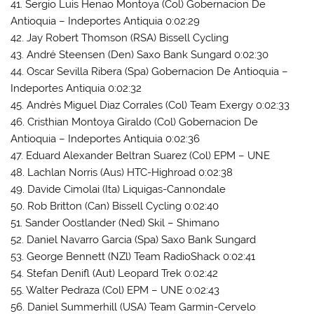
41. Sergio Luis Henao Montoya (Col) Gobernacion De
Antioquia – Indeportes Antiquia 0:02:29
42. Jay Robert Thomson (RSA) Bissell Cycling
43. André Steensen (Den) Saxo Bank Sungard 0:02:30
44. Oscar Sevilla Ribera (Spa) Gobernacion De Antioquia –
Indeportes Antiquia 0:02:32
45. Andrès Miguel Diaz Corrales (Col) Team Exergy 0:02:33
46. Cristhian Montoya Giraldo (Col) Gobernacion De
Antioquia – Indeportes Antiquia 0:02:36
47. Eduard Alexander Beltran Suarez (Col) EPM – UNE
48. Lachlan Norris (Aus) HTC-Highroad 0:02:38
49. Davide Cimolai (Ita) Liquigas-Cannondale
50. Rob Britton (Can) Bissell Cycling 0:02:40
51. Sander Oostlander (Ned) Skil – Shimano
52. Daniel Navarro Garcia (Spa) Saxo Bank Sungard
53. George Bennett (NZl) Team RadioShack 0:02:41
54. Stefan Denifl (Aut) Leopard Trek 0:02:42
55. Walter Pedraza (Col) EPM – UNE 0:02:43
56. Daniel Summerhill (USA) Team Garmin-Cervelo