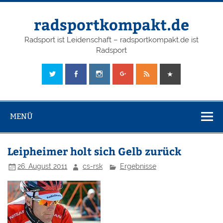
radsportkompakt.de
Radsport ist Leidenschaft – radsportkompakt.de ist
Radsport
MENÜ
Leipheimer holt sich Gelb zurück
26. August 2011
cs-rsk
Ergebnisse