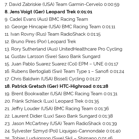
7. David Zabriskie (USA) Team Garmin-Cervelo 0:00:59
8. Jens Voigt (Ger) Leopard Trek 0:01:01
9. Cadel Evans (Aus) BMC Racing Team
10. George Hincapie (USA) BMC Racing Team 0:01:11
11. Ivan Rovny (Rus) Team RadioShack 0:01:15
12. Bruno Pires (Por) Leopard Trek
13. Rory Sutherland (Aus) UnitedHealthcare Pro Cycling
14. Gustav Larsson (Swe) Saxo Bank Sungard
15. Juan Pablo Suarez Suarez (Col) EPM – UNE 0:01:17
16. Rubens Bertogliati (Swi) Team Type 1 – Sanofi 0:01:24
17. Chris Baldwin (USA) Bissell Cycling 0:01:27
18. Patrick Gretsch (Ger) HTC-Highroad 0:01:28
19. Brent Bookwalter (USA) BMC Racing Team 0:01:31
20. Fränk Schleck (Lux) Leopard Trek 0:01:35
21. Jeffry Louder (USA) BMC Racing Team 0:01:36
22. Laurent Didier (Lux) Saxo Bank Sungard 0:01:38
23. Jason McCartney (USA) Team RadioShack 0:01:39
24. Sylvester Szmyd (Pol) Liquigas-Cannondale 0:01:40
25. Tobias Ludvigsson (Swe) Skil – Shimano 0:01:46