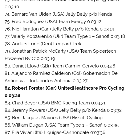
0:03:10
74. Bernard Van Ulden (USA) Jelly Belly p/b Kenda
75. Fred Rodriguez (USA) Team Exergy 0:03:12
76. Nic Hamlton (Can) Jelly Belly p/b Kenda 0:03:14
77. Valeriy Kobzarenko (Ukr) Team Type 1 – Sanofi 0:03:18
78. Anders Lund (Den) Leopard Trek
79. Jonathan Patrick McCarty (USA) Team Spidertech
Powered By C10 0:03:19
80. Daniel Lloyd (GBr) Team Garmin-Cervelo 0:03:26
81. Alejandro Ramirez Calderon (Col) Gobernacion De
Antioquia – Indeportes Antiquia 0:03:27
82. Robert Förster (Ger) UnitedHealthcare Pro Cycling
0:03:28
83. Chad Beyer (USA) BMC Racing Team 0:03:31
84. Jeremy Powers (USA) Jelly Belly p/b Kenda 0:03:32
85. Ben Jacques-Maynes (USA) Bissell Cycling
86. William Dugan (USA) Team Type 1 – Sanofi 0:03:35
87. Elia Viviani (Ita) Liquigas-Cannondale 0:03:36