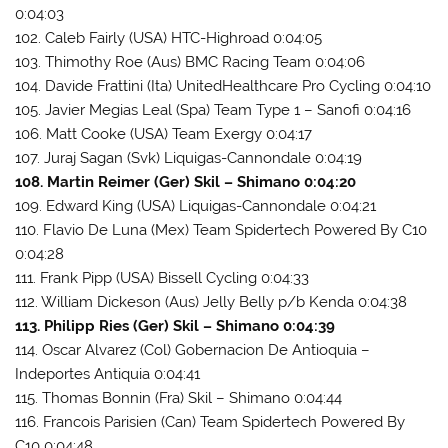
0:04:03
102. Caleb Fairly (USA) HTC-Highroad 0:04:05
103. Thimothy Roe (Aus) BMC Racing Team 0:04:06
104. Davide Frattini (Ita) UnitedHealthcare Pro Cycling 0:04:10
105. Javier Megias Leal (Spa) Team Type 1 – Sanofi 0:04:16
106. Matt Cooke (USA) Team Exergy 0:04:17
107. Juraj Sagan (Svk) Liquigas-Cannondale 0:04:19
108. Martin Reimer (Ger) Skil – Shimano 0:04:20
109. Edward King (USA) Liquigas-Cannondale 0:04:21
110. Flavio De Luna (Mex) Team Spidertech Powered By C10
0:04:28
111. Frank Pipp (USA) Bissell Cycling 0:04:33
112. William Dickeson (Aus) Jelly Belly p/b Kenda 0:04:38
113. Philipp Ries (Ger) Skil – Shimano 0:04:39
114. Oscar Alvarez (Col) Gobernacion De Antioquia –
Indeportes Antiquia 0:04:41
115. Thomas Bonnin (Fra) Skil – Shimano 0:04:44
116. Francois Parisien (Can) Team Spidertech Powered By
C10 0:04:48