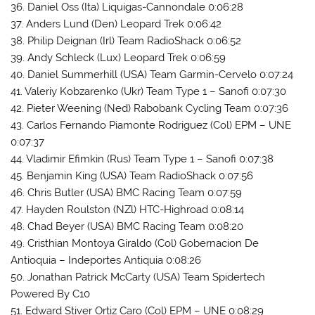
36. Daniel Oss (Ita) Liquigas-Cannondale 0:06:28
37. Anders Lund (Den) Leopard Trek 0:06:42
38. Philip Deignan (Irl) Team RadioShack 0:06:52
39. Andy Schleck (Lux) Leopard Trek 0:06:59
40. Daniel Summerhill (USA) Team Garmin-Cervelo 0:07:24
41. Valeriy Kobzarenko (Ukr) Team Type 1 – Sanofi 0:07:30
42. Pieter Weening (Ned) Rabobank Cycling Team 0:07:36
43. Carlos Fernando Piamonte Rodriguez (Col) EPM – UNE
0:07:37
44. Vladimir Efimkin (Rus) Team Type 1 – Sanofi 0:07:38
45. Benjamin King (USA) Team RadioShack 0:07:56
46. Chris Butler (USA) BMC Racing Team 0:07:59
47. Hayden Roulston (NZl) HTC-Highroad 0:08:14
48. Chad Beyer (USA) BMC Racing Team 0:08:20
49. Cristhian Montoya Giraldo (Col) Gobernacion De
Antioquia – Indeportes Antiquia 0:08:26
50. Jonathan Patrick McCarty (USA) Team Spidertech
Powered By C10
51. Edward Stiver Ortiz Caro (Col) EPM – UNE 0:08:29