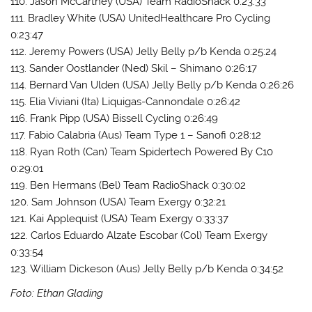
110. Jason McCartney (USA) Team RadioShack 0:23:33
111. Bradley White (USA) UnitedHealthcare Pro Cycling
0:23:47
112. Jeremy Powers (USA) Jelly Belly p/b Kenda 0:25:24
113. Sander Oostlander (Ned) Skil – Shimano 0:26:17
114. Bernard Van Ulden (USA) Jelly Belly p/b Kenda 0:26:26
115. Elia Viviani (Ita) Liquigas-Cannondale 0:26:42
116. Frank Pipp (USA) Bissell Cycling 0:26:49
117. Fabio Calabria (Aus) Team Type 1 – Sanofi 0:28:12
118. Ryan Roth (Can) Team Spidertech Powered By C10
0:29:01
119. Ben Hermans (Bel) Team RadioShack 0:30:02
120. Sam Johnson (USA) Team Exergy 0:32:21
121. Kai Applequist (USA) Team Exergy 0:33:37
122. Carlos Eduardo Alzate Escobar (Col) Team Exergy
0:33:54
123. William Dickeson (Aus) Jelly Belly p/b Kenda 0:34:52
Foto: Ethan Glading