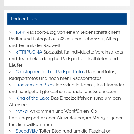
Partner-Links
169k
Radsport-Blog von einem leidenschaftlichem
Radler und Fotograf aus Wien über Lebensstil, Alltag
und Technik der Radwelt
3*TRIPUGNA
Spezialist für individuelle Vereinstrikots
und Teambekleidung für Radsportler, Triathleten und
Läufer
Christopher Jobb – Radsportfotos
Radsportfotos,
Radsportfotos und noch mehr Radsportfotos
Frankenstein Bikes
Individuelle Renn-, Triathlonräder
und handgefertigte Carbonlaufräder aus Südhessen
King of the Lake
Das Einzelzeitfahren rund um den
Attersee
MA-13
Ankommen und Wohlfühlen: Ob
Leistungssportler oder Aktivurlauber, im MA-13 ist jeder
herzlich willkommen.
SpeedVille
Toller Blog rund um die Faszination