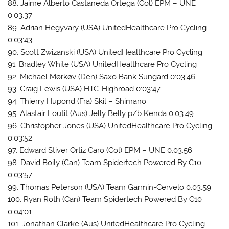
88. Jaime Alberto Castaneda Ortega (Col) EPM – UNE
0:03:37
89. Adrian Hegyvary (USA) UnitedHealthcare Pro Cycling
0:03:43
90. Scott Zwizanski (USA) UnitedHealthcare Pro Cycling
91. Bradley White (USA) UnitedHealthcare Pro Cycling
92. Michael Mørkøv (Den) Saxo Bank Sungard 0:03:46
93. Craig Lewis (USA) HTC-Highroad 0:03:47
94. Thierry Hupond (Fra) Skil – Shimano
95. Alastair Loutit (Aus) Jelly Belly p/b Kenda 0:03:49
96. Christopher Jones (USA) UnitedHealthcare Pro Cycling
0:03:52
97. Edward Stiver Ortiz Caro (Col) EPM – UNE 0:03:56
98. David Boily (Can) Team Spidertech Powered By C10
0:03:57
99. Thomas Peterson (USA) Team Garmin-Cervelo 0:03:59
100. Ryan Roth (Can) Team Spidertech Powered By C10
0:04:01
101. Jonathan Clarke (Aus) UnitedHealthcare Pro Cycling