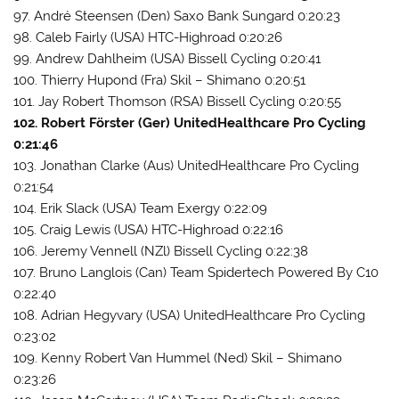
97. André Steensen (Den) Saxo Bank Sungard 0:20:23
98. Caleb Fairly (USA) HTC-Highroad 0:20:26
99. Andrew Dahlheim (USA) Bissell Cycling 0:20:41
100. Thierry Hupond (Fra) Skil – Shimano 0:20:51
101. Jay Robert Thomson (RSA) Bissell Cycling 0:20:55
102. Robert Förster (Ger) UnitedHealthcare Pro Cycling
0:21:46
103. Jonathan Clarke (Aus) UnitedHealthcare Pro Cycling
0:21:54
104. Erik Slack (USA) Team Exergy 0:22:09
105. Craig Lewis (USA) HTC-Highroad 0:22:16
106. Jeremy Vennell (NZl) Bissell Cycling 0:22:38
107. Bruno Langlois (Can) Team Spidertech Powered By C10
0:22:40
108. Adrian Hegyvary (USA) UnitedHealthcare Pro Cycling
0:23:02
109. Kenny Robert Van Hummel (Ned) Skil – Shimano
0:23:26