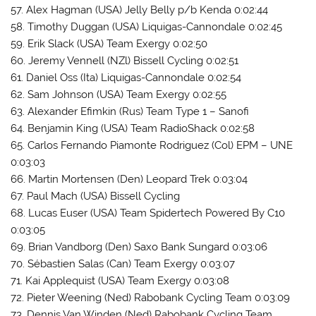
57. Alex Hagman (USA) Jelly Belly p/b Kenda 0:02:44
58. Timothy Duggan (USA) Liquigas-Cannondale 0:02:45
59. Erik Slack (USA) Team Exergy 0:02:50
60. Jeremy Vennell (NZl) Bissell Cycling 0:02:51
61. Daniel Oss (Ita) Liquigas-Cannondale 0:02:54
62. Sam Johnson (USA) Team Exergy 0:02:55
63. Alexander Efimkin (Rus) Team Type 1 – Sanofi
64. Benjamin King (USA) Team RadioShack 0:02:58
65. Carlos Fernando Piamonte Rodriguez (Col) EPM – UNE
0:03:03
66. Martin Mortensen (Den) Leopard Trek 0:03:04
67. Paul Mach (USA) Bissell Cycling
68. Lucas Euser (USA) Team Spidertech Powered By C10
0:03:05
69. Brian Vandborg (Den) Saxo Bank Sungard 0:03:06
70. Sébastien Salas (Can) Team Exergy 0:03:07
71. Kai Applequist (USA) Team Exergy 0:03:08
72. Pieter Weening (Ned) Rabobank Cycling Team 0:03:09
73. Dennis Van Winden (Ned) Rabobank Cycling Team