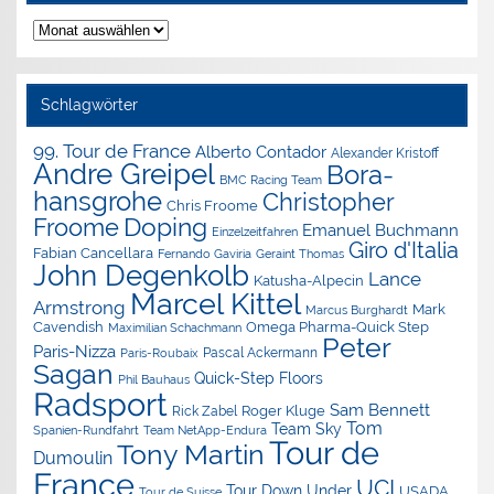
Nachrichten-
Archiv
Schlagwörter
99. Tour de France
Alberto Contador
Alexander Kristoff
Andre Greipel
Bora-
BMC Racing Team
hansgrohe
Christopher
Chris Froome
Doping
Froome
Emanuel Buchmann
Einzelzeitfahren
Giro d'Italia
Fabian Cancellara
Geraint Thomas
Fernando Gaviria
John Degenkolb
Lance
Katusha-Alpecin
Marcel Kittel
Armstrong
Mark
Marcus Burghardt
Cavendish
Omega Pharma-Quick Step
Maximilian Schachmann
Peter
Paris-Nizza
Pascal Ackermann
Paris-Roubaix
Sagan
Quick-Step Floors
Phil Bauhaus
Radsport
Sam Bennett
Roger Kluge
Rick Zabel
Tom
Team Sky
Spanien-Rundfahrt
Team NetApp-Endura
Tour de
Tony Martin
Dumoulin
France
UCI
Tour Down Under
USADA
Tour de Suisse