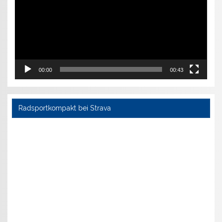
00:00
00:43
Radsportkompakt bei Strava