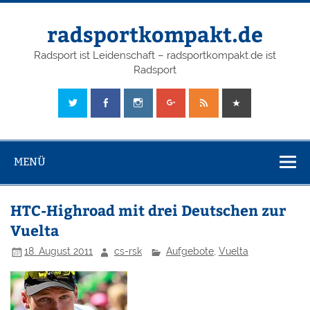
radsportkompakt.de
Radsport ist Leidenschaft – radsportkompakt.de ist
Radsport
MENÜ
HTC-Highroad mit drei Deutschen zur
Vuelta
18. August 2011
cs-rsk
Aufgebote
,
Vuelta