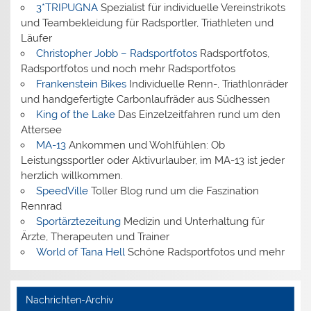
3*TRIPUGNA
Spezialist für individuelle Vereinstrikots
und Teambekleidung für Radsportler, Triathleten und
Läufer
Christopher Jobb – Radsportfotos
Radsportfotos,
Radsportfotos und noch mehr Radsportfotos
Frankenstein Bikes
Individuelle Renn-, Triathlonräder
und handgefertigte Carbonlaufräder aus Südhessen
King of the Lake
Das Einzelzeitfahren rund um den
Attersee
MA-13
Ankommen und Wohlfühlen: Ob
Leistungssportler oder Aktivurlauber, im MA-13 ist jeder
herzlich willkommen.
SpeedVille
Toller Blog rund um die Faszination
Rennrad
Sportärztezeitung
Medizin und Unterhaltung für
Ärzte, Therapeuten und Trainer
World of Tana Hell
Schöne Radsportfotos und mehr
Nachrichten-Archiv