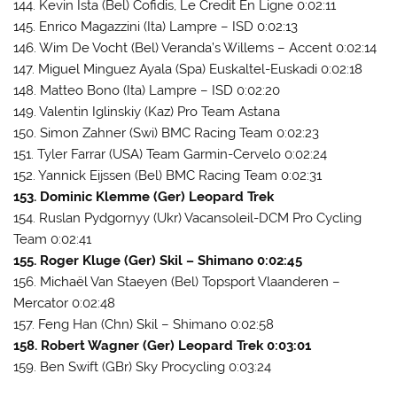
144. Kevin Ista (Bel) Cofidis, Le Credit En Ligne 0:02:11
145. Enrico Magazzini (Ita) Lampre – ISD 0:02:13
146. Wim De Vocht (Bel) Veranda’s Willems – Accent 0:02:14
147. Miguel Minguez Ayala (Spa) Euskaltel-Euskadi 0:02:18
148. Matteo Bono (Ita) Lampre – ISD 0:02:20
149. Valentin Iglinskiy (Kaz) Pro Team Astana
150. Simon Zahner (Swi) BMC Racing Team 0:02:23
151. Tyler Farrar (USA) Team Garmin-Cervelo 0:02:24
152. Yannick Eijssen (Bel) BMC Racing Team 0:02:31
153. Dominic Klemme (Ger) Leopard Trek
154. Ruslan Pydgornyy (Ukr) Vacansoleil-DCM Pro Cycling
Team 0:02:41
155. Roger Kluge (Ger) Skil – Shimano 0:02:45
156. Michaël Van Staeyen (Bel) Topsport Vlaanderen –
Mercator 0:02:48
157. Feng Han (Chn) Skil – Shimano 0:02:58
158. Robert Wagner (Ger) Leopard Trek 0:03:01
159. Ben Swift (GBr) Sky Procycling 0:03:24