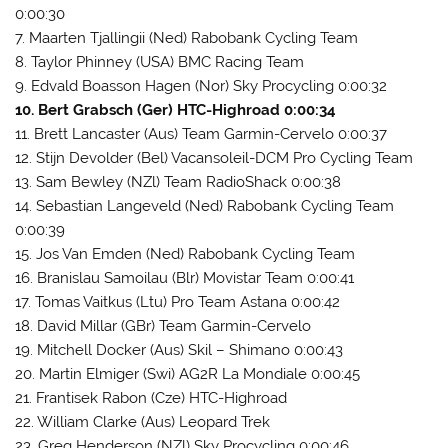
0:00:30
7. Maarten Tjallingii (Ned) Rabobank Cycling Team
8. Taylor Phinney (USA) BMC Racing Team
9. Edvald Boasson Hagen (Nor) Sky Procycling 0:00:32
10. Bert Grabsch (Ger) HTC-Highroad 0:00:34
11. Brett Lancaster (Aus) Team Garmin-Cervelo 0:00:37
12. Stijn Devolder (Bel) Vacansoleil-DCM Pro Cycling Team
13. Sam Bewley (NZl) Team RadioShack 0:00:38
14. Sebastian Langeveld (Ned) Rabobank Cycling Team
0:00:39
15. Jos Van Emden (Ned) Rabobank Cycling Team
16. Branislau Samoilau (Blr) Movistar Team 0:00:41
17. Tomas Vaitkus (Ltu) Pro Team Astana 0:00:42
18. David Millar (GBr) Team Garmin-Cervelo
19. Mitchell Docker (Aus) Skil – Shimano 0:00:43
20. Martin Elmiger (Swi) AG2R La Mondiale 0:00:45
21. Frantisek Rabon (Cze) HTC-Highroad
22. William Clarke (Aus) Leopard Trek
23. Greg Henderson (NZl) Sky Procycling 0:00:46