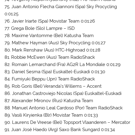
75. Juan Antonio Flecha Giannoni (Spa) Sky Procycling
0:01:25
76. Javier Iriarte (Spa) Movistar Team 0:01:26
77. Grega Bole (Slo) Lampre – ISD
78. Maxime Vantomme (Bel) Katusha Team
79. Mathew Hayman (Aus) Sky Procycling 0:01:27
80. Mark Renshaw (Aus) HTC-Highroad 0:01:28
81. Robbie McEwen (Aus) Team RadioShack
82. Romain Lemarchand (Fra) AG2R La Mondiale 0:01:29
83. Daniel Sesma (Spa) Euskaltel-Euskadi 0:01:30
84. Fumiyuki Beppu (Jpn) Team RadioShack
85. Rob Goris (Bel) Veranda’s Willems – Accent
86. Jonathan Castroviejo Nicolas (Spa) Euskaltel-Euskadi
87. Alexander Mironov (Rus) Katusha Team
88. Manuel Antonio Leal Cardoso (Por) Team RadioShack
89. Vasili Kiryienka (Blr) Movistar Team 0:01:33
90. Laurens De Vreese (Bel) Topsport Vlaanderen – Mercator
91. Juan José Haedo (Arg) Saxo Bank Sungard 0:01:34