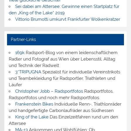
viele glückliche Gesichter
Sei dabei am Attersee: Gewinne einen Startplatz für
den „King of the Lake“ 2019
Vittorio Brumotti umkurvt Frankfurter Wolkenkratzer
Partner-Links
169k
Radsport-Blog von einem leidenschaftlichem
Radler und Fotograf aus Wien über Lebensstil, Alltag
und Technik der Radwelt
3*TRIPUGNA
Spezialist für individuelle Vereinstrikots
und Teambekleidung für Radsportler, Triathleten und
Läufer
Christopher Jobb – Radsportfotos
Radsportfotos,
Radsportfotos und noch mehr Radsportfotos
Frankenstein Bikes
Individuelle Renn-, Triathlonräder
und handgefertigte Carbonlaufräder aus Südhessen
King of the Lake
Das Einzelzeitfahren rund um den
Attersee
MA-13
Ankommen und Wohlfühlen: Ob