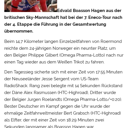
Edvald Boasson Hagen aus der
britischen Sky-Mannschaft hat bei der 7. Eneco-Tour nach
der 4. Etappe die Führung in der Gesamtwertung
übernommen.
Beim 14,7 Kilometer langen Einzelzeitfahren von Roermond
reichte dem 24-jährigen Norweger ein neunter Platz, um
den Belgier Philippe Gilbert (Omega Pharma-Lotto) nach nur
einen Tag wieder aus dem Weißen Trikot zu fahren.
Den Tagessieg sicherte sich mit einer Zeit von 17:55 Minuten
der Neuseeländer Jesse Sergent vom US-Team
RadioShack. Rang zwei belegte mit 14 Sekunden Rückstand
der Däne Alex Rasmussen (HTC-Highroad), Dritter wurde
der Belgier Jurgen Roelandts (Omega Pharma-Lotto/+0:20).
Bester Deutscher im Kampf gegen die Uhr wurde der
ehmalige Zeitfahrweltmeister Bert Grabsch (HTC-Highroad)
als Elfter, der mit einer Zeit von 18:29 Minuten zwei
Sekunden langsamer als Boasson Hagen war.