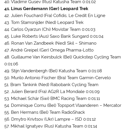
40. Vladimir Gusev (Rus) Katusha Team 0:01:02
41. Linus Gerdemann (Ger) Leopard Trek
42. Julien Fouchard (Fra) Cofidis, Le Credit En Ligne
43. Tom Stamsnijder (Ned) Leopard Trek
44. Carlos Oyarzun (Chi) Movistar Team 0:01:03
45. Luke Roberts (Aus) Saxo Bank Sungard 0:01:04
46. Ronan Van Zandbeek (Ned) Skil – Shimano
47. André Greipel (Ger) Omega Pharma-Lotto
48. Guillaume Van Keirsbulck (Bel) Quickstep Cycling Team
0:01:06
49. Stijn Vandenbergh (Bel) Katusha Team 0:01:08
50. Murilo Antonio Fischer (Bra) Team Garmin-Cervelo
51. Bram Tankink (Ned) Rabobank Cycling Team
52. Julien Berard (Fra) AG2R La Mondiale 0:01:09
53. Michael Schär (Swi) BMC Racing Team 0:01:11
54. Dominique Cornu (Bel) Topsport Vlaanderen – Mercator
55. Ben Hermans (Bel) Team RadioShack
56. Dmytro Krivtsov (Ukr) Lampre – ISD 0:01:12
57. Mikhail Ignatyev (Rus) Katusha Team 0:01:14