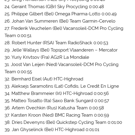
24. Geraint Thomas (GBr) Sky Procycling 0:00:48
25. Philippe Gilbert (Bel) Omega Pharma-Lotto 0:00:49
26. Johan Van Summeren (Bel) Team Garmin-Cervelo
27. Frederik Veuchelen (Bel) Vacansoleil-DCM Pro Cycling
Team 0:00:51
28. Robert Hunter (RSA) Team RadioShack 0:00:53
29. Jelle Wallays (Bel) Topsport Vlaanderen – Mercator
30. Yuriy Krivtsov (Fra) AG2R La Mondiale
31. Joost Van Leijen (Ned) Vacansoleil-DCM Pro Cycling
Team 0:00:55
32. Bernhard Eisel (Aut) HTC-Highroad
33. Aleksejs Saramotins (Lat) Cofidis, Le Credit En Ligne
34. Matthew Brammeier (Irl) HTC-Highroad 0:00:56
35. Matteo Tosatto (Ita) Saxo Bank Sungard 0:00:57
36. Artem Ovechkin (Rus) Katusha Team 0:00:58
37. Karsten Kroon (Ned) BMC Racing Team 0:00:59
38. Dries Devenyns (Bel) Quickstep Cycling Team 0:01:00
39. Jan Ghyselinck (Bel) HTC-Highroad 0:01:01