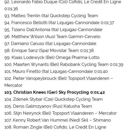
92. Leonardo Fabio Duque (Col) Cofidis, Le Credit En Ligne
0:01:36
93. Matteo Trentin (Ita) Quickstep Cycling Team
94. Francesco Bellotti (Ita) Liquigas-Cannondale 0:01:37
95. Tiziano Dall’Antonia (Ita) Liquigas-Cannondale
96. Matthew Wilson (Aus) Team Garmin-Cervelo
97. Damiano Caruso (Ita) Liquigas-Cannondale
98. Enrique Sanz (Spa) Movistar Team 0:01:38
99. Klaas Lodewyck (Bel) Omega Pharma-Lotto
100. Maarten Wynants (Bel) Rabobank Cycling Team 0:01:39
101. Mauro Finetto (Ita) Liquigas-Cannondale 0:01:40
102. Pieter Vanspeybrouck (Bel) Topsport Vlaanderen –
Mercator
103. Christian Knees (Ger) Sky Procycling 0:01:42
104. Zdenek Stybar (Cze) Quickstep Cycling Team
105. Denis Galimzyanov (Rus) Katusha Team
106. Stijn Neirynck (Bel) Topsport Vlaanderen – Mercator
107. Kenny Robert Van Hummel (Ned) Skil – Shimano
108. Romain Zingle (Bel) Cofidis, Le Credit En Ligne