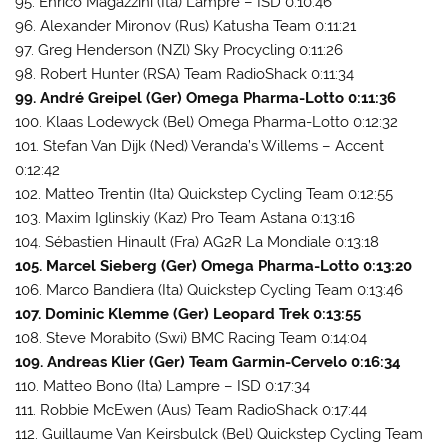
95. Enrico Magazzini (Ita) Lampre – ISD 0:10:46
96. Alexander Mironov (Rus) Katusha Team 0:11:21
97. Greg Henderson (NZl) Sky Procycling 0:11:26
98. Robert Hunter (RSA) Team RadioShack 0:11:34
99. André Greipel (Ger) Omega Pharma-Lotto 0:11:36
100. Klaas Lodewyck (Bel) Omega Pharma-Lotto 0:12:32
101. Stefan Van Dijk (Ned) Veranda’s Willems – Accent
0:12:42
102. Matteo Trentin (Ita) Quickstep Cycling Team 0:12:55
103. Maxim Iglinskiy (Kaz) Pro Team Astana 0:13:16
104. Sébastien Hinault (Fra) AG2R La Mondiale 0:13:18
105. Marcel Sieberg (Ger) Omega Pharma-Lotto 0:13:20
106. Marco Bandiera (Ita) Quickstep Cycling Team 0:13:46
107. Dominic Klemme (Ger) Leopard Trek 0:13:55
108. Steve Morabito (Swi) BMC Racing Team 0:14:04
109. Andreas Klier (Ger) Team Garmin-Cervelo 0:16:34
110. Matteo Bono (Ita) Lampre – ISD 0:17:34
111. Robbie McEwen (Aus) Team RadioShack 0:17:44
112. Guillaume Van Keirsbulck (Bel) Quickstep Cycling Team