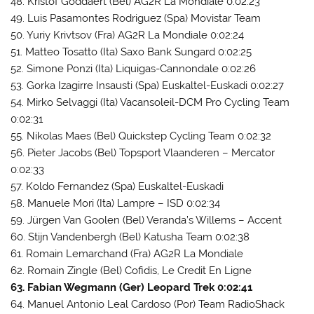
48. Kristof Goddaert (Bel) AG2R La Mondiale 0:02:23
49. Luis Pasamontes Rodriguez (Spa) Movistar Team
50. Yuriy Krivtsov (Fra) AG2R La Mondiale 0:02:24
51. Matteo Tosatto (Ita) Saxo Bank Sungard 0:02:25
52. Simone Ponzi (Ita) Liquigas-Cannondale 0:02:26
53. Gorka Izagirre Insausti (Spa) Euskaltel-Euskadi 0:02:27
54. Mirko Selvaggi (Ita) Vacansoleil-DCM Pro Cycling Team
0:02:31
55. Nikolas Maes (Bel) Quickstep Cycling Team 0:02:32
56. Pieter Jacobs (Bel) Topsport Vlaanderen – Mercator
0:02:33
57. Koldo Fernandez (Spa) Euskaltel-Euskadi
58. Manuele Mori (Ita) Lampre – ISD 0:02:34
59. Jürgen Van Goolen (Bel) Veranda’s Willems – Accent
60. Stijn Vandenbergh (Bel) Katusha Team 0:02:38
61. Romain Lemarchand (Fra) AG2R La Mondiale
62. Romain Zingle (Bel) Cofidis, Le Credit En Ligne
63. Fabian Wegmann (Ger) Leopard Trek 0:02:41
64. Manuel Antonio Leal Cardoso (Por) Team RadioShack