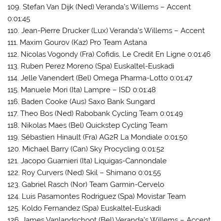
109. Stefan Van Dijk (Ned) Veranda’s Willems – Accent
0:01:45
110. Jean-Pierre Drucker (Lux) Veranda’s Willems – Accent
111. Maxim Gourov (Kaz) Pro Team Astana
112. Nicolas Vogondy (Fra) Cofidis, Le Credit En Ligne 0:01:46
113. Ruben Perez Moreno (Spa) Euskaltel-Euskadi
114. Jelle Vanendert (Bel) Omega Pharma-Lotto 0:01:47
115. Manuele Mori (Ita) Lampre – ISD 0:01:48
116. Baden Cooke (Aus) Saxo Bank Sungard
117. Theo Bos (Ned) Rabobank Cycling Team 0:01:49
118. Nikolas Maes (Bel) Quickstep Cycling Team
119. Sébastien Hinault (Fra) AG2R La Mondiale 0:01:50
120. Michael Barry (Can) Sky Procycling 0:01:52
121. Jacopo Guarnieri (Ita) Liquigas-Cannondale
122. Roy Curvers (Ned) Skil – Shimano 0:01:55
123. Gabriel Rasch (Nor) Team Garmin-Cervelo
124. Luis Pasamontes Rodriguez (Spa) Movistar Team
125. Koldo Fernandez (Spa) Euskaltel-Euskadi
126. James Vanlandschoot (Bel) Veranda’s Willems – Accent