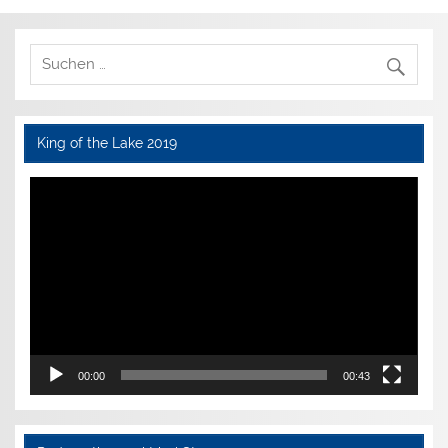
King of the Lake 2019
Video-
Player
00:00
00:43