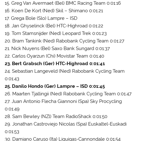
15. Greg Van Avermaet (Bel) BMC Racing Team 0:01:16
16. Koen De Kort (Ned) Skil – Shimano 0:01:21
17. Grega Bole (Slo) Lampre – ISD
18. Jan Ghyselinck (Bel) HTC-Highroad 0:01:22
19. Tom Stamsnijder (Ned) Leopard Trek 0:01:23
20. Bram Tankink (Ned) Rabobank Cycling Team 0:01:27
21. Nick Nuyens (Bel) Saxo Bank Sungard 0:01:37
22. Carlos Oyarzun (Chi) Movistar Team 0:01:40
23. Bert Grabsch (Ger) HTC-Highroad 0:01:41
24. Sebastian Langeveld (Ned) Rabobank Cycling Team
0:01:43
25. Danilo Hondo (Ger) Lampre – ISD 0:01:45
26. Maarten Tjallingii (Ned) Rabobank Cycling Team 0:01:47
27. Juan Antonio Flecha Giannoni (Spa) Sky Procycling
0:01:49
28. Sam Bewley (NZl) Team RadioShack 0:01:50
29. Jonathan Castroviejo Nicolas (Spa) Euskaltel-Euskadi
0:01:53
30. Damiano Caruso (Ita) Liquigas-Cannondale 0:01:54