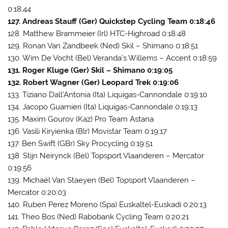
0:18:44
127. Andreas Stauff (Ger) Quickstep Cycling Team 0:18:46
128. Matthew Brammeier (Irl) HTC-Highroad 0:18:48
129. Ronan Van Zandbeek (Ned) Skil – Shimano 0:18:51
130. Wim De Vocht (Bel) Veranda’s Willems – Accent 0:18:59
131. Roger Kluge (Ger) Skil – Shimano 0:19:05
132. Robert Wagner (Ger) Leopard Trek 0:19:06
133. Tiziano Dall’Antonia (Ita) Liquigas-Cannondale 0:19:10
134. Jacopo Guarnieri (Ita) Liquigas-Cannondale 0:19:13
135. Maxim Gourov (Kaz) Pro Team Astana
136. Vasili Kiryienka (Blr) Movistar Team 0:19:17
137. Ben Swift (GBr) Sky Procycling 0:19:51
138. Stijn Neirynck (Bel) Topsport Vlaanderen – Mercator
0:19:56
139. Michaël Van Staeyen (Bel) Topsport Vlaanderen –
Mercator 0:20:03
140. Ruben Perez Moreno (Spa) Euskaltel-Euskadi 0:20:13
141. Theo Bos (Ned) Rabobank Cycling Team 0:20:21