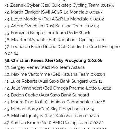
31. Zdenek Stybar (Cze) Quickstep Cycling Team 0:01:55
32. Martin Elmiger (Swi) AG2R La Mondiale 0:01:57
33. Lloyd Mondory (Fra) AG2R La Mondiale 0:02:02
34. Artem Ovechkin (Rus) Katusha Team 0:02:03
35. Fumiyuki Beppu (Jpn) Team RadioShack
36. Maarten Wynants (Bel) Rabobank Cycling Team
37. Leonardo Fabio Duque (Col) Cofidis, Le Credit En Ligne
0:02:04
38. Christian Knees (Ger) Sky Procycling 0:02:06
39. Sergey Renev (Kaz) Pro Team Astana
40. Maxime Vantomme (Bel) Katusha Team 0:02:09
41. Luke Roberts (Aus) Saxo Bank Sungard 0:02:11
42. Jelle Vanendert (Bel) Omega Pharma-Lotto 0:02:12
43. Baden Cooke (Aus) Saxo Bank Sungard
44. Mauro Finetto (Ita) Liquigas-Cannondale 0:02:18
45. Michael Barry (Can) Sky Procycling 0:02:19
46. Mikhail Ignatyev (Rus) Katusha Team 0:02:20
47. Karsten Kroon (Ned) BMC Racing Team 0:02:22