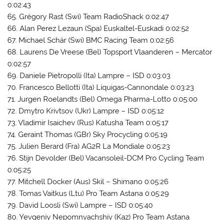
0:02:43
65. Grégory Rast (Swi) Team RadioShack 0:02:47
66. Alan Perez Lezaun (Spa) Euskaltel-Euskadi 0:02:52
67. Michael Schär (Swi) BMC Racing Team 0:02:56
68. Laurens De Vreese (Bel) Topsport Vlaanderen – Mercator
0:02:57
69. Daniele Pietropolli (Ita) Lampre – ISD 0:03:03
70. Francesco Bellotti (Ita) Liquigas-Cannondale 0:03:23
71. Jurgen Roelandts (Bel) Omega Pharma-Lotto 0:05:00
72. Dmytro Krivtsov (Ukr) Lampre – ISD 0:05:12
73. Vladimir Isaichev (Rus) Katusha Team 0:05:17
74. Geraint Thomas (GBr) Sky Procycling 0:05:19
75. Julien Berard (Fra) AG2R La Mondiale 0:05:23
76. Stijn Devolder (Bel) Vacansoleil-DCM Pro Cycling Team
0:05:25
77. Mitchell Docker (Aus) Skil – Shimano 0:05:26
78. Tomas Vaitkus (Ltu) Pro Team Astana 0:05:29
79. David Loosli (Swi) Lampre – ISD 0:05:40
80. Yevgeniy Nepomnyachshiy (Kaz) Pro Team Astana