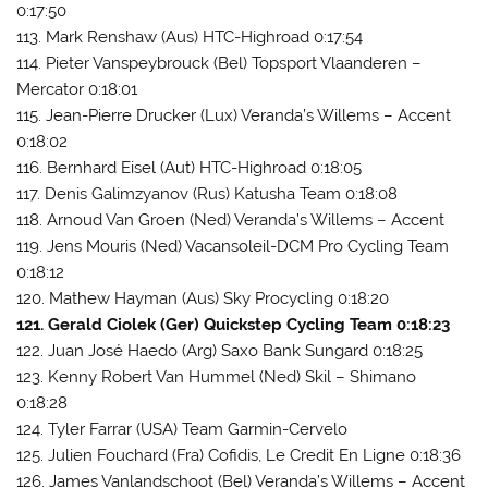
0:17:50
113. Mark Renshaw (Aus) HTC-Highroad 0:17:54
114. Pieter Vanspeybrouck (Bel) Topsport Vlaanderen –
Mercator 0:18:01
115. Jean-Pierre Drucker (Lux) Veranda’s Willems – Accent
0:18:02
116. Bernhard Eisel (Aut) HTC-Highroad 0:18:05
117. Denis Galimzyanov (Rus) Katusha Team 0:18:08
118. Arnoud Van Groen (Ned) Veranda’s Willems – Accent
119. Jens Mouris (Ned) Vacansoleil-DCM Pro Cycling Team
0:18:12
120. Mathew Hayman (Aus) Sky Procycling 0:18:20
121. Gerald Ciolek (Ger) Quickstep Cycling Team 0:18:23
122. Juan José Haedo (Arg) Saxo Bank Sungard 0:18:25
123. Kenny Robert Van Hummel (Ned) Skil – Shimano
0:18:28
124. Tyler Farrar (USA) Team Garmin-Cervelo
125. Julien Fouchard (Fra) Cofidis, Le Credit En Ligne 0:18:36
126. James Vanlandschoot (Bel) Veranda’s Willems – Accent