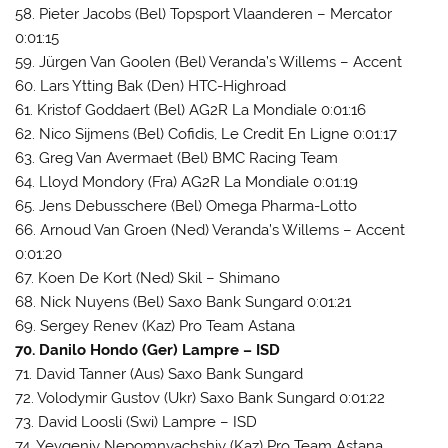
58. Pieter Jacobs (Bel) Topsport Vlaanderen – Mercator
0:01:15
59. Jürgen Van Goolen (Bel) Veranda’s Willems – Accent
60. Lars Ytting Bak (Den) HTC-Highroad
61. Kristof Goddaert (Bel) AG2R La Mondiale 0:01:16
62. Nico Sijmens (Bel) Cofidis, Le Credit En Ligne 0:01:17
63. Greg Van Avermaet (Bel) BMC Racing Team
64. Lloyd Mondory (Fra) AG2R La Mondiale 0:01:19
65. Jens Debusschere (Bel) Omega Pharma-Lotto
66. Arnoud Van Groen (Ned) Veranda’s Willems – Accent
0:01:20
67. Koen De Kort (Ned) Skil – Shimano
68. Nick Nuyens (Bel) Saxo Bank Sungard 0:01:21
69. Sergey Renev (Kaz) Pro Team Astana
70. Danilo Hondo (Ger) Lampre – ISD
71. David Tanner (Aus) Saxo Bank Sungard
72. Volodymir Gustov (Ukr) Saxo Bank Sungard 0:01:22
73. David Loosli (Swi) Lampre – ISD
74. Yevgeniy Nepomnyachshiy (Kaz) Pro Team Astana