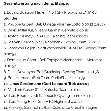
Gesamtwertung nach der 4. Etappe:
1. Edvald Boasson Hagen (Nor) Sky Procycling 13:49:06
Stunden
2. Philippe Gilbert (Bel) Omega Pharma-Lotto 0:00:12 zurück
3. David Millar (GBr) Team Garmin-Cervelo 0:00:18
4. Taylor Phinney (USA) BMC Racing Team 0:00:27
5. Jos Van Emden (Ned) Rabobank Cycling Team 0:00:47
6. Joost Van Leijen (Ned) Vacansoleil-DCM Pro Cycling Team
0:00:54
7. Dominique Cornu (Bel) Topsport Vlaanderen – Mercator
0:00:57
8. Dries Devenyns (Bel) Quickstep Cycling Team 0:00:58
9. Ben Hermans (Bel) Team RadioShack 0:00:59
10. Linus Gerdemann (Ger) Leopard Trek 0:01:03
11. Vladimir Gusev (Rus) Katusha Team 0:01:05
12. Lars Boom (Ned) Rabobank Cycling Team 0:01:11
13. Lars Ytting Bak (Den) HTC-Highroad 0:01:12
14. Aleksejs Saramotins (Lat) Cofidis, Le Credit En Ligne