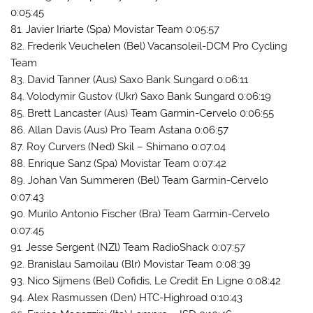
0:05:45
81. Javier Iriarte (Spa) Movistar Team 0:05:57
82. Frederik Veuchelen (Bel) Vacansoleil-DCM Pro Cycling
Team
83. David Tanner (Aus) Saxo Bank Sungard 0:06:11
84. Volodymir Gustov (Ukr) Saxo Bank Sungard 0:06:19
85. Brett Lancaster (Aus) Team Garmin-Cervelo 0:06:55
86. Allan Davis (Aus) Pro Team Astana 0:06:57
87. Roy Curvers (Ned) Skil – Shimano 0:07:04
88. Enrique Sanz (Spa) Movistar Team 0:07:42
89. Johan Van Summeren (Bel) Team Garmin-Cervelo
0:07:43
90. Murilo Antonio Fischer (Bra) Team Garmin-Cervelo
0:07:45
91. Jesse Sergent (NZl) Team RadioShack 0:07:57
92. Branislau Samoilau (Blr) Movistar Team 0:08:39
93. Nico Sijmens (Bel) Cofidis, Le Credit En Ligne 0:08:42
94. Alex Rasmussen (Den) HTC-Highroad 0:10:43