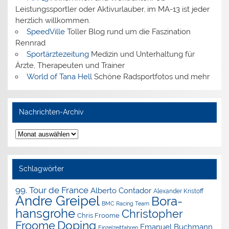
Leistungssportler oder Aktivurlauber, im MA-13 ist jeder
herzlich willkommen.
SpeedVille
Toller Blog rund um die Faszination
Rennrad
Sportärztezeitung
Medizin und Unterhaltung für
Ärzte, Therapeuten und Trainer
World of Tana Hell
Schöne Radsportfotos und mehr
Nachrichten-Archiv
Nachrichten-
Archiv
Schlagwörter
99. Tour de France
Alberto Contador
Alexander Kristoff
Andre Greipel
Bora-
BMC Racing Team
hansgrohe
Christopher
Chris Froome
Doping
Froome
Emanuel Buchmann
Einzelzeitfahren