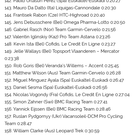
142. Pablo Urtasun Perez (Spa) Euskaltel-Euskadi 0:20:27
143. Mauro Da Dalto (Ita) Liquigas-Cannondale 0:20:30
144. Frantisek Rabon (Cze) HTC-Highroad 0:20:40
145. Jens Debusschere (Bel) Omega Pharma-Lotto 0:20:50
146. Gabriel Rasch (Nor) Team Garmin-Cervelo 0:21:56
147. Valentin Iglinskiy (Kaz) Pro Team Astana 0:23:26
148. Kevin Ista (Bel) Cofidis, Le Credit En Ligne 0:23:27
149. Jelle Wallays (Bel) Topsport Vlaanderen – Mercator
0:23:38
150. Rob Goris (Bel) Veranda’s Willems – Accent 0:25:45
151. Matthew Wilson (Aus) Team Garmin-Cervelo 0:26:28
152. Miguel Minguez Ayala (Spa) Euskaltel-Euskadi 0:26:47
153. Daniel Sesma (Spa) Euskaltel-Euskadi 0:26:56
154. Nicolas Vogondy (Fra) Cofidis, Le Credit En Ligne 0:27:04
155. Simon Zahner (Swi) BMC Racing Team 0:27:41
156. Yannick Eijssen (Bel) BMC Racing Team 0:28:46
157. Ruslan Pydgornyy (Ukr) Vacansoleil-DCM Pro Cycling
Team 0:28:47
158. William Clarke (Aus) Leopard Trek 0:30:59