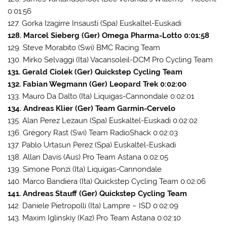
0:01:56
127. Gorka Izagirre Insausti (Spa) Euskaltel-Euskadi
128. Marcel Sieberg (Ger) Omega Pharma-Lotto 0:01:58
129. Steve Morabito (Swi) BMC Racing Team
130. Mirko Selvaggi (Ita) Vacansoleil-DCM Pro Cycling Team
131. Gerald Ciolek (Ger) Quickstep Cycling Team
132. Fabian Wegmann (Ger) Leopard Trek 0:02:00
133. Mauro Da Dalto (Ita) Liquigas-Cannondale 0:02:01
134. Andreas Klier (Ger) Team Garmin-Cervelo
135. Alan Perez Lezaun (Spa) Euskaltel-Euskadi 0:02:02
136. Grégory Rast (Swi) Team RadioShack 0:02:03
137. Pablo Urtasun Perez (Spa) Euskaltel-Euskadi
138. Allan Davis (Aus) Pro Team Astana 0:02:05
139. Simone Ponzi (Ita) Liquigas-Cannondale
140. Marco Bandiera (Ita) Quickstep Cycling Team 0:02:06
141. Andreas Stauff (Ger) Quickstep Cycling Team
142. Daniele Pietropolli (Ita) Lampre – ISD 0:02:09
143. Maxim Iglinskiy (Kaz) Pro Team Astana 0:02:10