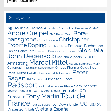
Nachrichten-
Archiv
Schlagwörter
99. Tour de France
Alberto Contador
Alexander Kristoff
Andre Greipel
Bora-
BMC Racing Team
hansgrohe
Christopher
Chris Froome
Doping
Froome
Emanuel Buchmann
Einzelzeitfahren
Giro d'Italia
Fabian Cancellara
Geraint Thomas
Fernando Gaviria
John Degenkolb
Lance
Katusha-Alpecin
Marcel Kittel
Armstrong
Mark
Marcus Burghardt
Cavendish
Omega Pharma-Quick Step
Maximilian Schachmann
Peter
Paris-Nizza
Pascal Ackermann
Paris-Roubaix
Sagan
Quick-Step Floors
Phil Bauhaus
Radsport
Sam Bennett
Roger Kluge
Rick Zabel
Tom
Team Sky
Spanien-Rundfahrt
Team NetApp-Endura
Tour de
Tony Martin
Dumoulin
France
UCI
Tour Down Under
USADA
Tour de Suisse
Vuelta a España
Vincenzo Nibali