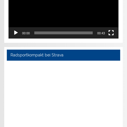
00:00
00:43
Radsportkompakt bei Strava