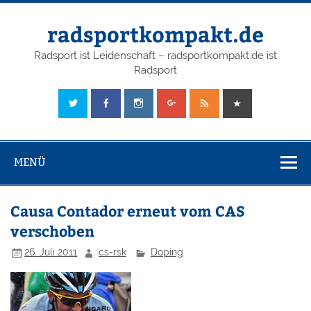
radsportkompakt.de
Radsport ist Leidenschaft – radsportkompakt.de ist
Radsport
MENÜ
Causa Contador erneut vom CAS
verschoben
26. Juli 2011
cs-rsk
Doping