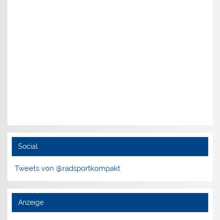
Social
Tweets von @radsportkompakt
Anzeige