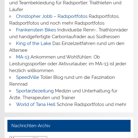
und Teambekleidung für Radsportler, Triathleten und
Läufer
Christopher Jobb – Radsportfotos
Radsportfotos,
Radsportfotos und noch mehr Radsportfotos
Frankenstein Bikes
Individuelle Renn-, Triathlonräder
und handgefertigte Carbonlaufräder aus Südhessen
King of the Lake
Das Einzelzeitfahren rund um den
Attersee
MA-13
Ankommen und Wohlfühlen: Ob
Leistungssportler oder Aktivurlauber, im MA-13 ist jeder
herzlich willkommen.
SpeedVille
Toller Blog rund um die Faszination
Rennrad
Sportärztezeitung
Medizin und Unterhaltung für
Ärzte, Therapeuten und Trainer
World of Tana Hell
Schöne Radsportfotos und mehr
Nachrichten-Archiv