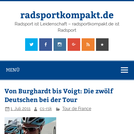
radsportkompakt.de
Radsport ist Leidenschaft – radsportkompakt.de ist
Radsport
MENÜ
Von Burghardt bis Voigt: Die zwölf
Deutschen bei der Tour
1. Juli 2011
cs-rsk
Tour de France