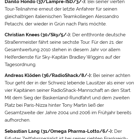
Danilo Hondo (37/Lampre-ISD/3/-):
Bei seiner vierten
Tour-Teilnahme erneut der letzte Anfahrer für seinen
gleichaltrigen italienischen Teamkollegen Alessandro
Petacchi, der wieder in Grün nach Paris möchte.
Christian Knees (30/Sky/5/-):
Der entthronte deutsche
Straßenmeister fährt seine sechste Tour. Für den 21. der
Gesamtwertung 2010 stehen in diesem Jahr vor allem
Helferdienste für Sky-Kapitän Bradley Wiggins auf der
Tagesordnung.
Andreas Klöden (36/RadioShack/8/-):
Bei seiner achten
Tour geht der in der Schweiz lebende Lausitzer als einer von
vier Kapitänen seiner RadioShack-Mannschaft an den Start.
Mit dem Sieg der Baskenland-Rundfahrt und dem zweiten
Platz bei Paris-Nizza hinter Tony Martin ließ der
Gesamtzweite der Jahre 2004 und 2006 im Frühjahr bereits
aufhorchen.
Sebastian Lang (31/Omega Pharma-Lotto/6/-):
Der
Erfurter Zeitfahrspezialist ist bei seiner siebten Frankreich-