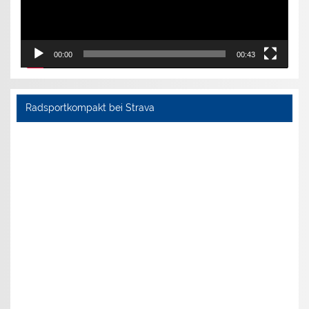
00:00
00:43
Radsportkompakt bei Strava