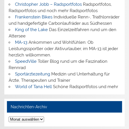
Christopher Jobb – Radsportfotos
Radsportfotos,
Radsportfotos und noch mehr Radsportfotos
Frankenstein Bikes
Individuelle Renn-, Triathlonräder
und handgefertigte Carbonlaufräder aus Südhessen
King of the Lake
Das Einzelzeitfahren rund um den
Attersee
MA-13
Ankommen und Wohlfühlen: Ob
Leistungssportler oder Aktivurlauber, im MA-13 ist jeder
herzlich willkommen.
SpeedVille
Toller Blog rund um die Faszination
Rennrad
Sportärztezeitung
Medizin und Unterhaltung für
Ärzte, Therapeuten und Trainer
World of Tana Hell
Schöne Radsportfotos und mehr
Nachrichten-Archiv
Nachrichten-
Archiv