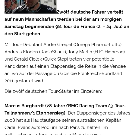
Zwölf deutsche Fahrer verteilt
auf neun Mannschaften werden bei der am morgigen
Samstag beginnenden 98. Tour de France (2. – 24. Juli) an
den Start gehen.
Mit Tour-Debütant André Greipel (Omega Pharma-Lotto),
Andreas Klöden (RadioShack), Tony Martin (HTC Highroad)
und Gerald Ciolek (Quick Step) treten vier potentielle
Kandidaten auf einen Etappensieg die Reise in die Vendée
an, wo auf der Passage du Gois die Frankreich-Rundfahrt
2011 gestartet wird.
Die zwölf deutschen Tour-Starter im Einzelnen:
Marcus Burghardt (28 Jahre/BMC Racing Team/3. Tour-
Teilnahmen/1 Etappensieg):
Der Etappensieger des Jahres
2008 hat als Hauptaufgabe seinen australischen Kapitän
Cadel Evans aufs Podium nach Paris zu helfen. Im
mittelschweren Terrain auch ein Mann für eine