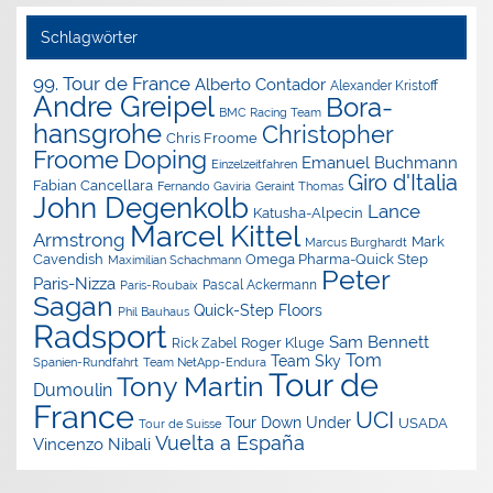
Schlagwörter
99. Tour de France
Alberto Contador
Alexander Kristoff
Andre Greipel
Bora-
BMC Racing Team
hansgrohe
Christopher
Chris Froome
Doping
Froome
Emanuel Buchmann
Einzelzeitfahren
Giro d'Italia
Fabian Cancellara
Geraint Thomas
Fernando Gaviria
John Degenkolb
Lance
Katusha-Alpecin
Marcel Kittel
Armstrong
Mark
Marcus Burghardt
Cavendish
Omega Pharma-Quick Step
Maximilian Schachmann
Peter
Paris-Nizza
Pascal Ackermann
Paris-Roubaix
Sagan
Quick-Step Floors
Phil Bauhaus
Radsport
Sam Bennett
Roger Kluge
Rick Zabel
Tom
Team Sky
Spanien-Rundfahrt
Team NetApp-Endura
Tour de
Tony Martin
Dumoulin
France
UCI
Tour Down Under
USADA
Tour de Suisse
Vuelta a España
Vincenzo Nibali