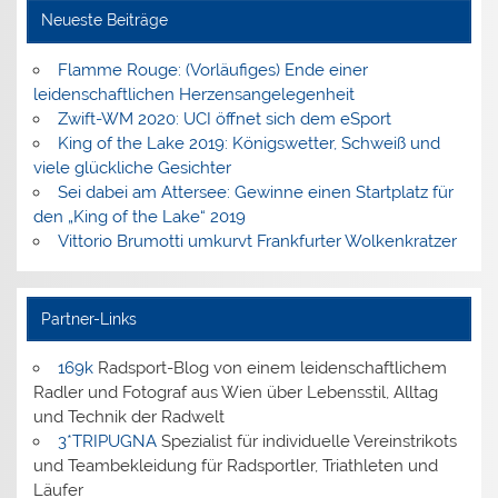
Neueste Beiträge
Flamme Rouge: (Vorläufiges) Ende einer
leidenschaftlichen Herzensangelegenheit
Zwift-WM 2020: UCI öffnet sich dem eSport
King of the Lake 2019: Königswetter, Schweiß und
viele glückliche Gesichter
Sei dabei am Attersee: Gewinne einen Startplatz für
den „King of the Lake“ 2019
Vittorio Brumotti umkurvt Frankfurter Wolkenkratzer
Partner-Links
169k
Radsport-Blog von einem leidenschaftlichem
Radler und Fotograf aus Wien über Lebensstil, Alltag
und Technik der Radwelt
3*TRIPUGNA
Spezialist für individuelle Vereinstrikots
und Teambekleidung für Radsportler, Triathleten und
Läufer