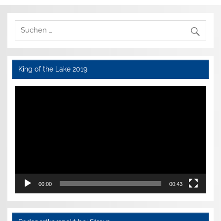
King of the Lake 2019
Video-
Player
00:00
00:43