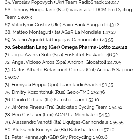
65. Yaroslav Popovych (Ukr) Team RadioShack 1:40:47
66. Johnny Hoogerland (Ned) Vacansoleil-DCM Pro Cycling
Team 1:40:53
67. Volodymir Gustov (Ukr) Saxo Bank Sungard 1:43:12
68. Matteo Montaguti (Ita) AG2R La Mondiale 1:43:27
69. Valerio Agnoli (Ita) Liquigas-Cannondale 1:43:55
70. Sebastian Lang (Ger) Omega Pharma-Lotto 1:45:42
71. Jorge Azanza Soto (Spa) Euskaltel-Euskadi 1:46:32
72. Angel Vicioso Arcos (Spa) Androni Giocattoli 1:47:05
73. Carlos Alberto Betancourt Gomez (Col) Acqua & Sapone
1:50:07
74. Fumiyuki Beppu (Jpn) Team RadioShack 1:50:35
75. Dmitry Kozontchuk (Rus) Geox-TMC 1:52:36
76. Danilo Di Luca (Ita) Katusha Team 1:53:10
77. Jérôme Pineau (Fra) Quickstep Cycling Team 1:54:51
78. Ben Gastauer (Lux) AG2R La Mondiale 1:54:53
79. Alessandro Vanotti (Ita) Liquigas-Cannondale 1:55:55
80. Aliaksandr Kuchynski (Blr) Katusha Team 1:57:10
81. Peter Kennaugh (GBr) Sky Procycling 1:58:06