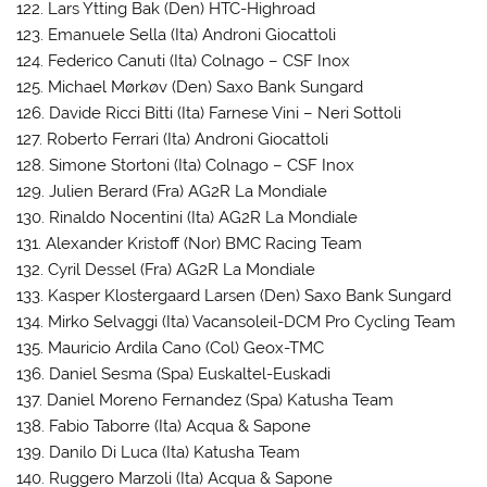
122. Lars Ytting Bak (Den) HTC-Highroad
123. Emanuele Sella (Ita) Androni Giocattoli
124. Federico Canuti (Ita) Colnago – CSF Inox
125. Michael Mørkøv (Den) Saxo Bank Sungard
126. Davide Ricci Bitti (Ita) Farnese Vini – Neri Sottoli
127. Roberto Ferrari (Ita) Androni Giocattoli
128. Simone Stortoni (Ita) Colnago – CSF Inox
129. Julien Berard (Fra) AG2R La Mondiale
130. Rinaldo Nocentini (Ita) AG2R La Mondiale
131. Alexander Kristoff (Nor) BMC Racing Team
132. Cyril Dessel (Fra) AG2R La Mondiale
133. Kasper Klostergaard Larsen (Den) Saxo Bank Sungard
134. Mirko Selvaggi (Ita) Vacansoleil-DCM Pro Cycling Team
135. Mauricio Ardila Cano (Col) Geox-TMC
136. Daniel Sesma (Spa) Euskaltel-Euskadi
137. Daniel Moreno Fernandez (Spa) Katusha Team
138. Fabio Taborre (Ita) Acqua & Sapone
139. Danilo Di Luca (Ita) Katusha Team
140. Ruggero Marzoli (Ita) Acqua & Sapone