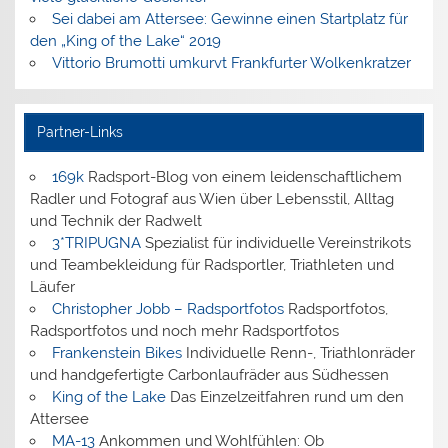
Sei dabei am Attersee: Gewinne einen Startplatz für
den „King of the Lake“ 2019
Vittorio Brumotti umkurvt Frankfurter Wolkenkratzer
Partner-Links
169k
Radsport-Blog von einem leidenschaftlichem
Radler und Fotograf aus Wien über Lebensstil, Alltag
und Technik der Radwelt
3*TRIPUGNA
Spezialist für individuelle Vereinstrikots
und Teambekleidung für Radsportler, Triathleten und
Läufer
Christopher Jobb – Radsportfotos
Radsportfotos,
Radsportfotos und noch mehr Radsportfotos
Frankenstein Bikes
Individuelle Renn-, Triathlonräder
und handgefertigte Carbonlaufräder aus Südhessen
King of the Lake
Das Einzelzeitfahren rund um den
Attersee
MA-13
Ankommen und Wohlfühlen: Ob