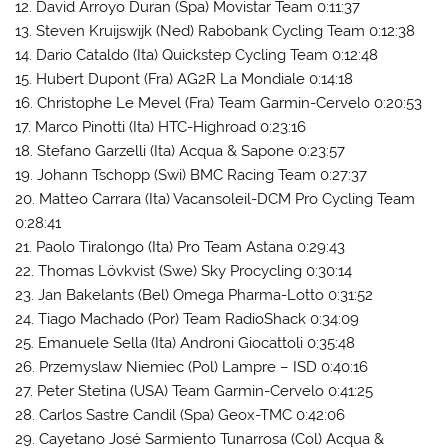
12. David Arroyo Duran (Spa) Movistar Team 0:11:37
13. Steven Kruijswijk (Ned) Rabobank Cycling Team 0:12:38
14. Dario Cataldo (Ita) Quickstep Cycling Team 0:12:48
15. Hubert Dupont (Fra) AG2R La Mondiale 0:14:18
16. Christophe Le Mevel (Fra) Team Garmin-Cervelo 0:20:53
17. Marco Pinotti (Ita) HTC-Highroad 0:23:16
18. Stefano Garzelli (Ita) Acqua & Sapone 0:23:57
19. Johann Tschopp (Swi) BMC Racing Team 0:27:37
20. Matteo Carrara (Ita) Vacansoleil-DCM Pro Cycling Team
0:28:41
21. Paolo Tiralongo (Ita) Pro Team Astana 0:29:43
22. Thomas Lövkvist (Swe) Sky Procycling 0:30:14
23. Jan Bakelants (Bel) Omega Pharma-Lotto 0:31:52
24. Tiago Machado (Por) Team RadioShack 0:34:09
25. Emanuele Sella (Ita) Androni Giocattoli 0:35:48
26. Przemyslaw Niemiec (Pol) Lampre – ISD 0:40:16
27. Peter Stetina (USA) Team Garmin-Cervelo 0:41:25
28. Carlos Sastre Candil (Spa) Geox-TMC 0:42:06
29. Cayetano José Sarmiento Tunarrosa (Col) Acqua &