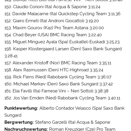
150. Claudio Corioni (Ita) Acqua & Sapone 3:11:24
151. Davide Malacarne (Ita) Quickstep Cycling Team 3:11:36
152. Giairo Ermeti (Ita) Androni Giocattoli 3:19:20
153. Maxim Gourov (Kaz) Pro Team Astana 3:20:00
154. Chad Beyer (USA) BMC Racing Team 3:22:40
155. Miguel Minguez Ayala (Spa) Euskaltel-Euskadi 3:25:23
156. Kasper Klostergaard Larsen (Den) Saxo Bank Sungard
3:28:41
157. Alexander Kristoff (Nor) BMC Racing Team 3:35:11
158. Alex Rasmussen (Den) HTC-Highroad 3:35:24
159. Rick Flens (Ned) Rabobank Cycling Team 3:36:07
160. Michael Mørkøv (Den) Saxo Bank Sungard 3:37:42
161. Elia Favilli (Ita) Farnese Vini – Neri Sottoli 3:38:38
162. Jos Van Emden (Ned) Rabobank Cycling Team 3:40:11
Punktewertung:
Alberto Contador Velasco (Spa) Saxo Bank
Sungard
Bergwertung:
Stefano Garzelli (Ita) Acqua & Sapone
Nachwuchswertung:
Roman Kreuziger (Cze) Pro Team