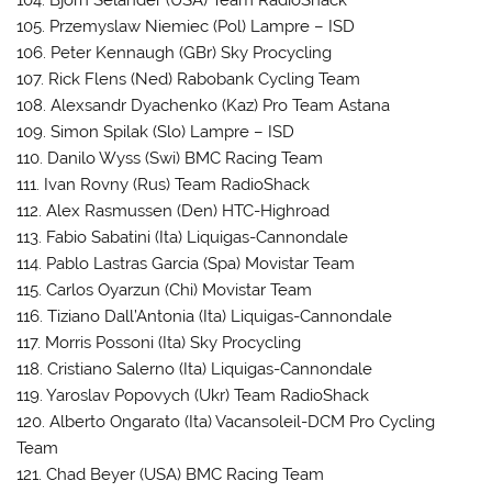
105. Przemyslaw Niemiec (Pol) Lampre – ISD
106. Peter Kennaugh (GBr) Sky Procycling
107. Rick Flens (Ned) Rabobank Cycling Team
108. Alexsandr Dyachenko (Kaz) Pro Team Astana
109. Simon Spilak (Slo) Lampre – ISD
110. Danilo Wyss (Swi) BMC Racing Team
111. Ivan Rovny (Rus) Team RadioShack
112. Alex Rasmussen (Den) HTC-Highroad
113. Fabio Sabatini (Ita) Liquigas-Cannondale
114. Pablo Lastras Garcia (Spa) Movistar Team
115. Carlos Oyarzun (Chi) Movistar Team
116. Tiziano Dall’Antonia (Ita) Liquigas-Cannondale
117. Morris Possoni (Ita) Sky Procycling
118. Cristiano Salerno (Ita) Liquigas-Cannondale
119. Yaroslav Popovych (Ukr) Team RadioShack
120. Alberto Ongarato (Ita) Vacansoleil-DCM Pro Cycling
Team
121. Chad Beyer (USA) BMC Racing Team