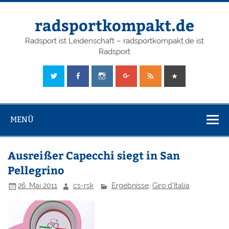
radsportkompakt.de
Radsport ist Leidenschaft – radsportkompakt.de ist
Radsport
MENÜ
Ausreißer Capecchi siegt in San
Pellegrino
26. Mai 2011
cs-rsk
Ergebnisse
,
Giro d'Italia