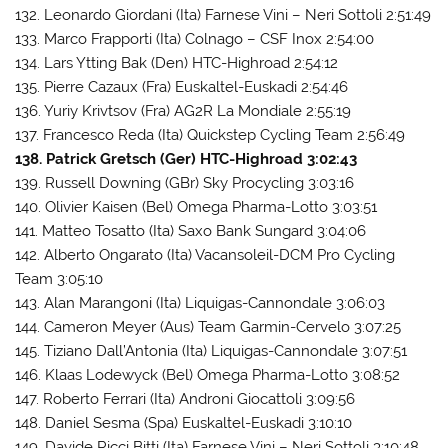
132. Leonardo Giordani (Ita) Farnese Vini – Neri Sottoli 2:51:49
133. Marco Frapporti (Ita) Colnago – CSF Inox 2:54:00
134. Lars Ytting Bak (Den) HTC-Highroad 2:54:12
135. Pierre Cazaux (Fra) Euskaltel-Euskadi 2:54:46
136. Yuriy Krivtsov (Fra) AG2R La Mondiale 2:55:19
137. Francesco Reda (Ita) Quickstep Cycling Team 2:56:49
138. Patrick Gretsch (Ger) HTC-Highroad 3:02:43
139. Russell Downing (GBr) Sky Procycling 3:03:16
140. Olivier Kaisen (Bel) Omega Pharma-Lotto 3:03:51
141. Matteo Tosatto (Ita) Saxo Bank Sungard 3:04:06
142. Alberto Ongarato (Ita) Vacansoleil-DCM Pro Cycling
Team 3:05:10
143. Alan Marangoni (Ita) Liquigas-Cannondale 3:06:03
144. Cameron Meyer (Aus) Team Garmin-Cervelo 3:07:25
145. Tiziano Dall’Antonia (Ita) Liquigas-Cannondale 3:07:51
146. Klaas Lodewyck (Bel) Omega Pharma-Lotto 3:08:52
147. Roberto Ferrari (Ita) Androni Giocattoli 3:09:56
148. Daniel Sesma (Spa) Euskaltel-Euskadi 3:10:10
149. Davide Ricci Bitti (Ita) Farnese Vini – Neri Sottoli 3:10:48