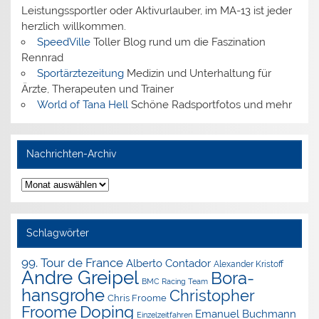
Leistungssportler oder Aktivurlauber, im MA-13 ist jeder
herzlich willkommen.
SpeedVille
Toller Blog rund um die Faszination
Rennrad
Sportärztezeitung
Medizin und Unterhaltung für
Ärzte, Therapeuten und Trainer
World of Tana Hell
Schöne Radsportfotos und mehr
Nachrichten-Archiv
Nachrichten-
Archiv
Schlagwörter
99. Tour de France
Alberto Contador
Alexander Kristoff
Andre Greipel
Bora-
BMC Racing Team
hansgrohe
Christopher
Chris Froome
Doping
Froome
Emanuel Buchmann
Einzelzeitfahren