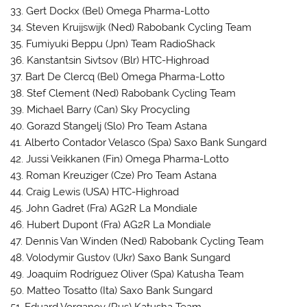
33. Gert Dockx (Bel) Omega Pharma-Lotto
34. Steven Kruijswijk (Ned) Rabobank Cycling Team
35. Fumiyuki Beppu (Jpn) Team RadioShack
36. Kanstantsin Sivtsov (Blr) HTC-Highroad
37. Bart De Clercq (Bel) Omega Pharma-Lotto
38. Stef Clement (Ned) Rabobank Cycling Team
39. Michael Barry (Can) Sky Procycling
40. Gorazd Stangelj (Slo) Pro Team Astana
41. Alberto Contador Velasco (Spa) Saxo Bank Sungard
42. Jussi Veikkanen (Fin) Omega Pharma-Lotto
43. Roman Kreuziger (Cze) Pro Team Astana
44. Craig Lewis (USA) HTC-Highroad
45. John Gadret (Fra) AG2R La Mondiale
46. Hubert Dupont (Fra) AG2R La Mondiale
47. Dennis Van Winden (Ned) Rabobank Cycling Team
48. Volodymir Gustov (Ukr) Saxo Bank Sungard
49. Joaquím Rodríguez Oliver (Spa) Katusha Team
50. Matteo Tosatto (Ita) Saxo Bank Sungard
51. Eduard Vorganov (Rus) Katusha Team