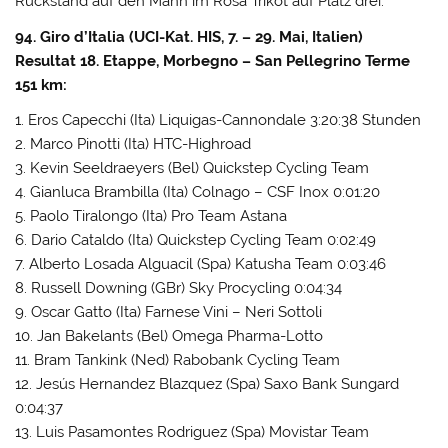
Rückstand auf den Mann im Rosa Trikot auf Platz drei.
94. Giro d’Italia (UCI-Kat. HIS, 7. – 29. Mai, Italien)
Resultat 18. Etappe, Morbegno – San Pellegrino Terme
151 km:
1. Eros Capecchi (Ita) Liquigas-Cannondale 3:20:38 Stunden
2. Marco Pinotti (Ita) HTC-Highroad
3. Kevin Seeldraeyers (Bel) Quickstep Cycling Team
4. Gianluca Brambilla (Ita) Colnago – CSF Inox 0:01:20
5. Paolo Tiralongo (Ita) Pro Team Astana
6. Dario Cataldo (Ita) Quickstep Cycling Team 0:02:49
7. Alberto Losada Alguacil (Spa) Katusha Team 0:03:46
8. Russell Downing (GBr) Sky Procycling 0:04:34
9. Oscar Gatto (Ita) Farnese Vini – Neri Sottoli
10. Jan Bakelants (Bel) Omega Pharma-Lotto
11. Bram Tankink (Ned) Rabobank Cycling Team
12. Jesús Hernandez Blazquez (Spa) Saxo Bank Sungard
0:04:37
13. Luis Pasamontes Rodriguez (Spa) Movistar Team