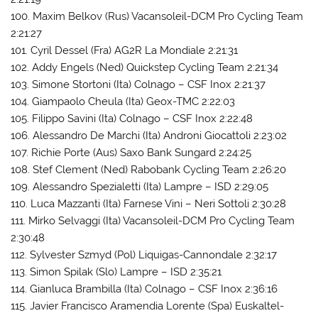
100. Maxim Belkov (Rus) Vacansoleil-DCM Pro Cycling Team
2:21:27
101. Cyril Dessel (Fra) AG2R La Mondiale 2:21:31
102. Addy Engels (Ned) Quickstep Cycling Team 2:21:34
103. Simone Stortoni (Ita) Colnago – CSF Inox 2:21:37
104. Giampaolo Cheula (Ita) Geox-TMC 2:22:03
105. Filippo Savini (Ita) Colnago – CSF Inox 2:22:48
106. Alessandro De Marchi (Ita) Androni Giocattoli 2:23:02
107. Richie Porte (Aus) Saxo Bank Sungard 2:24:25
108. Stef Clement (Ned) Rabobank Cycling Team 2:26:20
109. Alessandro Spezialetti (Ita) Lampre – ISD 2:29:05
110. Luca Mazzanti (Ita) Farnese Vini – Neri Sottoli 2:30:28
111. Mirko Selvaggi (Ita) Vacansoleil-DCM Pro Cycling Team
2:30:48
112. Sylvester Szmyd (Pol) Liquigas-Cannondale 2:32:17
113. Simon Spilak (Slo) Lampre – ISD 2:35:21
114. Gianluca Brambilla (Ita) Colnago – CSF Inox 2:36:16
115. Javier Francisco Aramendia Lorente (Spa) Euskaltel-