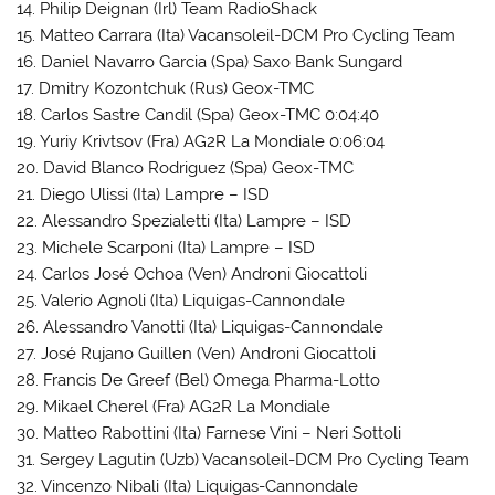
14. Philip Deignan (Irl) Team RadioShack
15. Matteo Carrara (Ita) Vacansoleil-DCM Pro Cycling Team
16. Daniel Navarro Garcia (Spa) Saxo Bank Sungard
17. Dmitry Kozontchuk (Rus) Geox-TMC
18. Carlos Sastre Candil (Spa) Geox-TMC 0:04:40
19. Yuriy Krivtsov (Fra) AG2R La Mondiale 0:06:04
20. David Blanco Rodriguez (Spa) Geox-TMC
21. Diego Ulissi (Ita) Lampre – ISD
22. Alessandro Spezialetti (Ita) Lampre – ISD
23. Michele Scarponi (Ita) Lampre – ISD
24. Carlos José Ochoa (Ven) Androni Giocattoli
25. Valerio Agnoli (Ita) Liquigas-Cannondale
26. Alessandro Vanotti (Ita) Liquigas-Cannondale
27. José Rujano Guillen (Ven) Androni Giocattoli
28. Francis De Greef (Bel) Omega Pharma-Lotto
29. Mikael Cherel (Fra) AG2R La Mondiale
30. Matteo Rabottini (Ita) Farnese Vini – Neri Sottoli
31. Sergey Lagutin (Uzb) Vacansoleil-DCM Pro Cycling Team
32. Vincenzo Nibali (Ita) Liquigas-Cannondale