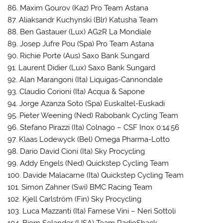
86. Maxim Gourov (Kaz) Pro Team Astana
87. Aliaksandr Kuchynski (Blr) Katusha Team
88. Ben Gastauer (Lux) AG2R La Mondiale
89. Josep Jufre Pou (Spa) Pro Team Astana
90. Richie Porte (Aus) Saxo Bank Sungard
91. Laurent Didier (Lux) Saxo Bank Sungard
92. Alan Marangoni (Ita) Liquigas-Cannondale
93. Claudio Corioni (Ita) Acqua & Sapone
94. Jorge Azanza Soto (Spa) Euskaltel-Euskadi
95. Pieter Weening (Ned) Rabobank Cycling Team
96. Stefano Pirazzi (Ita) Colnago – CSF Inox 0:14:56
97. Klaas Lodewyck (Bel) Omega Pharma-Lotto
98. Dario David Cioni (Ita) Sky Procycling
99. Addy Engels (Ned) Quickstep Cycling Team
100. Davide Malacarne (Ita) Quickstep Cycling Team
101. Simon Zahner (Swi) BMC Racing Team
102. Kjell Carlström (Fin) Sky Procycling
103. Luca Mazzanti (Ita) Farnese Vini – Neri Sottoli
104. Bjorn Selander (USA) Team RadioShack