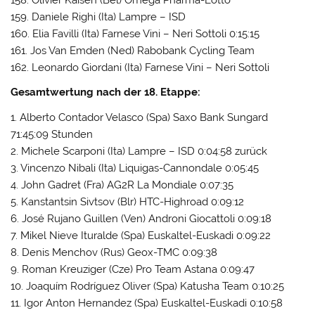
159. Daniele Righi (Ita) Lampre – ISD
160. Elia Favilli (Ita) Farnese Vini – Neri Sottoli 0:15:15
161. Jos Van Emden (Ned) Rabobank Cycling Team
162. Leonardo Giordani (Ita) Farnese Vini – Neri Sottoli
Gesamtwertung nach der 18. Etappe:
1. Alberto Contador Velasco (Spa) Saxo Bank Sungard
71:45:09 Stunden
2. Michele Scarponi (Ita) Lampre – ISD 0:04:58 zurück
3. Vincenzo Nibali (Ita) Liquigas-Cannondale 0:05:45
4. John Gadret (Fra) AG2R La Mondiale 0:07:35
5. Kanstantsin Sivtsov (Blr) HTC-Highroad 0:09:12
6. José Rujano Guillen (Ven) Androni Giocattoli 0:09:18
7. Mikel Nieve Ituralde (Spa) Euskaltel-Euskadi 0:09:22
8. Denis Menchov (Rus) Geox-TMC 0:09:38
9. Roman Kreuziger (Cze) Pro Team Astana 0:09:47
10. Joaquím Rodríguez Oliver (Spa) Katusha Team 0:10:25
11. Igor Anton Hernandez (Spa) Euskaltel-Euskadi 0:10:58