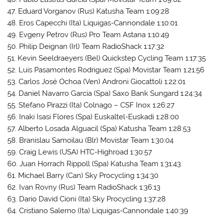
47. Eduard Vorganov (Rus) Katusha Team 1:09:28
48. Eros Capecchi (Ita) Liquigas-Cannondale 1:10:01
49. Evgeny Petrov (Rus) Pro Team Astana 1:10:49
50. Philip Deignan (Irl) Team RadioShack 1:17:32
51. Kevin Seeldraeyers (Bel) Quickstep Cycling Team 1:17:35
52. Luis Pasamontes Rodriguez (Spa) Movistar Team 1:21:56
53. Carlos José Ochoa (Ven) Androni Giocattoli 1:22:01
54. Daniel Navarro Garcia (Spa) Saxo Bank Sungard 1:24:34
55. Stefano Pirazzi (Ita) Colnago – CSF Inox 1:26:27
56. Inaki Isasi Flores (Spa) Euskaltel-Euskadi 1:28:00
57. Alberto Losada Alguacil (Spa) Katusha Team 1:28:53
58. Branislau Samoilau (Blr) Movistar Team 1:30:04
59. Craig Lewis (USA) HTC-Highroad 1:30:57
60. Juan Horrach Rippoll (Spa) Katusha Team 1:31:43
61. Michael Barry (Can) Sky Procycling 1:34:30
62. Ivan Rovny (Rus) Team RadioShack 1:36:13
63. Dario David Cioni (Ita) Sky Procycling 1:37:28
64. Cristiano Salerno (Ita) Liquigas-Cannondale 1:40:39