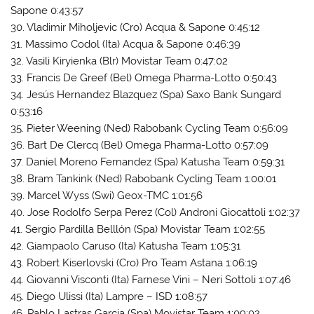
Sapone 0:43:57
30. Vladimir Miholjevic (Cro) Acqua & Sapone 0:45:12
31. Massimo Codol (Ita) Acqua & Sapone 0:46:39
32. Vasili Kiryienka (Blr) Movistar Team 0:47:02
33. Francis De Greef (Bel) Omega Pharma-Lotto 0:50:43
34. Jesús Hernandez Blazquez (Spa) Saxo Bank Sungard
0:53:16
35. Pieter Weening (Ned) Rabobank Cycling Team 0:56:09
36. Bart De Clercq (Bel) Omega Pharma-Lotto 0:57:09
37. Daniel Moreno Fernandez (Spa) Katusha Team 0:59:31
38. Bram Tankink (Ned) Rabobank Cycling Team 1:00:01
39. Marcel Wyss (Swi) Geox-TMC 1:01:56
40. Jose Rodolfo Serpa Perez (Col) Androni Giocattoli 1:02:37
41. Sergio Pardilla Belllón (Spa) Movistar Team 1:02:55
42. Giampaolo Caruso (Ita) Katusha Team 1:05:31
43. Robert Kiserlovski (Cro) Pro Team Astana 1:06:19
44. Giovanni Visconti (Ita) Farnese Vini – Neri Sottoli 1:07:46
45. Diego Ulissi (Ita) Lampre – ISD 1:08:57
46. Pablo Lastras Garcia (Spa) Movistar Team 1:09:02