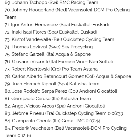
69. Johann Tschopp (Swi) BMC Racing Team
70. Johnny Hoogerland (Ned) Vacansoleil-DCM Pro Cycling
Team
71. Igor Anton Hernandez (Spa) Euskaltel-Euskadi
72. Inaki Isasi Flores (Spa) Euskaltel-Euskadi
73. Kristof Vandewalle (Bel) Quickstep Cycling Team
74. Thomas Lövkvist (Swe) Sky Procycling
75. Stefano Garzelli (Ita) Acqua & Sapone
76. Giovanni Visconti (Ita) Farnese Vini – Neri Sottoli
77. Robert Kiserlovski (Cro) Pro Team Astana
78. Carlos Alberto Betancourt Gomez (Col) Acqua & Sapone
79. Juan Horrach Rippoll (Spa) Katusha Team
80. Jose Rodolfo Serpa Perez (Col) Androni Giocattoli
81. Giampaolo Caruso (Ita) Katusha Team
82. Angel Vicioso Arcos (Spa) Androni Giocattoli
83. Jérôme Pineau (Fra) Quickstep Cycling Team 0:06:33
84. Giampaolo Cheula (Ita) Geox-TMC 0:07:44
85. Frederik Veuchelen (Bel) Vacansoleil-DCM Pro Cycling
Team 0:12:16