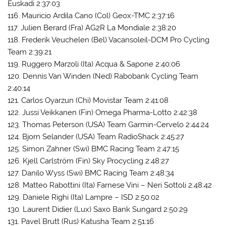
Euskadi 2:37:03
116. Mauricio Ardila Cano (Col) Geox-TMC 2:37:16
117. Julien Berard (Fra) AG2R La Mondiale 2:38:20
118. Frederik Veuchelen (Bel) Vacansoleil-DCM Pro Cycling
Team 2:39:21
119. Ruggero Marzoli (Ita) Acqua & Sapone 2:40:06
120. Dennis Van Winden (Ned) Rabobank Cycling Team
2:40:14
121. Carlos Oyarzun (Chi) Movistar Team 2:41:08
122. Jussi Veikkanen (Fin) Omega Pharma-Lotto 2:42:38
123. Thomas Peterson (USA) Team Garmin-Cervelo 2:44:24
124. Bjorn Selander (USA) Team RadioShack 2:45:27
125. Simon Zahner (Swi) BMC Racing Team 2:47:15
126. Kjell Carlström (Fin) Sky Procycling 2:48:27
127. Danilo Wyss (Swi) BMC Racing Team 2:48:34
128. Matteo Rabottini (Ita) Farnese Vini – Neri Sottoli 2:48:42
129. Daniele Righi (Ita) Lampre – ISD 2:50:02
130. Laurent Didier (Lux) Saxo Bank Sungard 2:50:29
131. Pavel Brutt (Rus) Katusha Team 2:51:16