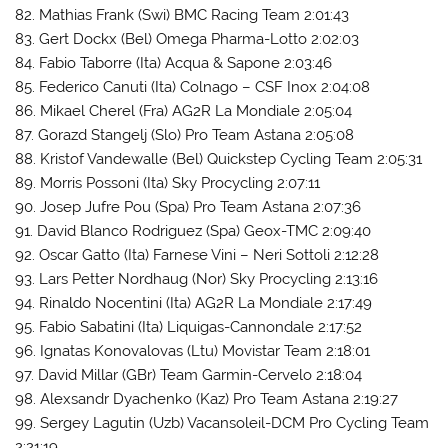
82. Mathias Frank (Swi) BMC Racing Team 2:01:43
83. Gert Dockx (Bel) Omega Pharma-Lotto 2:02:03
84. Fabio Taborre (Ita) Acqua & Sapone 2:03:46
85. Federico Canuti (Ita) Colnago – CSF Inox 2:04:08
86. Mikael Cherel (Fra) AG2R La Mondiale 2:05:04
87. Gorazd Stangelj (Slo) Pro Team Astana 2:05:08
88. Kristof Vandewalle (Bel) Quickstep Cycling Team 2:05:31
89. Morris Possoni (Ita) Sky Procycling 2:07:11
90. Josep Jufre Pou (Spa) Pro Team Astana 2:07:36
91. David Blanco Rodriguez (Spa) Geox-TMC 2:09:40
92. Oscar Gatto (Ita) Farnese Vini – Neri Sottoli 2:12:28
93. Lars Petter Nordhaug (Nor) Sky Procycling 2:13:16
94. Rinaldo Nocentini (Ita) AG2R La Mondiale 2:17:49
95. Fabio Sabatini (Ita) Liquigas-Cannondale 2:17:52
96. Ignatas Konovalovas (Ltu) Movistar Team 2:18:01
97. David Millar (GBr) Team Garmin-Cervelo 2:18:04
98. Alexsandr Dyachenko (Kaz) Pro Team Astana 2:19:27
99. Sergey Lagutin (Uzb) Vacansoleil-DCM Pro Cycling Team
2:21:19