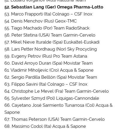
52. Sebastian Lang (Ger) Omega Pharma-Lotto
53. Marco Frapporti (Ita) Colnago – CSF Inox
54. Denis Menchov (Rus) Geox-TMC
55. Tiago Machado (Por) Team RadioShack
56. Peter Stetina (USA) Team Garmin-Cervelo
57. Mikel Nieve Ituralde (Spa) Euskaltel-Euskadi
58. Lars Petter Nordhaug (Nor) Sky Procycling
59. Evgeny Petrov (Rus) Pro Team Astana
60. David Arroyo Duran (Spa) Movistar Team
61. Vladimir Miholjevic (Cro) Acqua & Sapone
62. Sergio Pardilla Belllón (Spa) Movistar Team
63. Filippo Savini (Ita) Colnago – CSF Inox
64. Christophe Le Mevel (Fra) Team Garmin-Cervelo
65. Sylvester Szmyd (Pol) Liquigas-Cannondale
66. Cayetano José Sarmiento Tunarrosa (Col) Acqua &
Sapone
67. Thomas Peterson (USA) Team Garmin-Cervelo
68. Massimo Codol (Ita) Acqua & Sapone