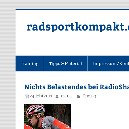
radsportkompakt.
Training
Tipps & Material
Impressum/Kont
Nichts Belastendes bei RadioSh
24. Mai 2011
cs-rsk
Doping