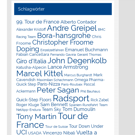
Schlagwörter
99. Tour de France
Alberto Contador
Andre Greipel
Alexander Kristoff
BMC
Bora-hansgrohe
Chris
Racing Team
Christopher Froome
Froome
Doping
Emanuel Buchmann
Einzelzeitfahren
Fabian Cancellara
Geraint Thomas
Fernando Gaviria
John Degenkolb
Giro d'Italia
Lance Armstrong
Katusha-Alpecin
Marcel Kittel
Mark
Marcus Burghardt
Cavendish
Omega Pharma-
Maximilian Schachmann
Paris-Nizza
Quick Step
Pascal
Paris-Roubaix
Peter Sagan
Ackermann
Phil Bauhaus
Radsport
Quick-Step Floors
Rick Zabel
Sam Bennett
Roger Kluge
Spanien-Rundfahrt
Team
Tom Dumoulin
Team Sky
NetApp-Endura
Tour de
Tony Martin
France
Tour Down Under
Tour de Suisse
UCI
Vuelta a
Vincenzo Nibali
USADA