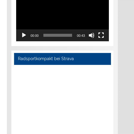
00:00
00:43
Radsportkompakt bei Strava