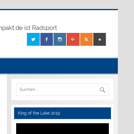
mpakt.de ist Radsport
King of the Lake 2019
Video-
Player