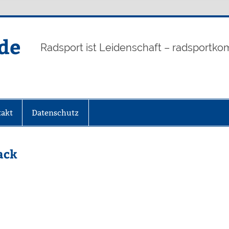
de
Radsport ist Leidenschaft – radsportko
akt
Datenschutz
ack