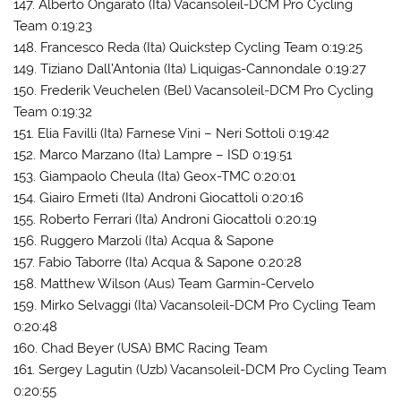
147. Alberto Ongarato (Ita) Vacansoleil-DCM Pro Cycling
Team 0:19:23
148. Francesco Reda (Ita) Quickstep Cycling Team 0:19:25
149. Tiziano Dall’Antonia (Ita) Liquigas-Cannondale 0:19:27
150. Frederik Veuchelen (Bel) Vacansoleil-DCM Pro Cycling
Team 0:19:32
151. Elia Favilli (Ita) Farnese Vini – Neri Sottoli 0:19:42
152. Marco Marzano (Ita) Lampre – ISD 0:19:51
153. Giampaolo Cheula (Ita) Geox-TMC 0:20:01
154. Giairo Ermeti (Ita) Androni Giocattoli 0:20:16
155. Roberto Ferrari (Ita) Androni Giocattoli 0:20:19
156. Ruggero Marzoli (Ita) Acqua & Sapone
157. Fabio Taborre (Ita) Acqua & Sapone 0:20:28
158. Matthew Wilson (Aus) Team Garmin-Cervelo
159. Mirko Selvaggi (Ita) Vacansoleil-DCM Pro Cycling Team
0:20:48
160. Chad Beyer (USA) BMC Racing Team
161. Sergey Lagutin (Uzb) Vacansoleil-DCM Pro Cycling Team
0:20:55