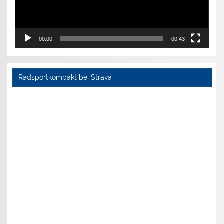
00:00
00:43
Radsportkompakt bei Strava