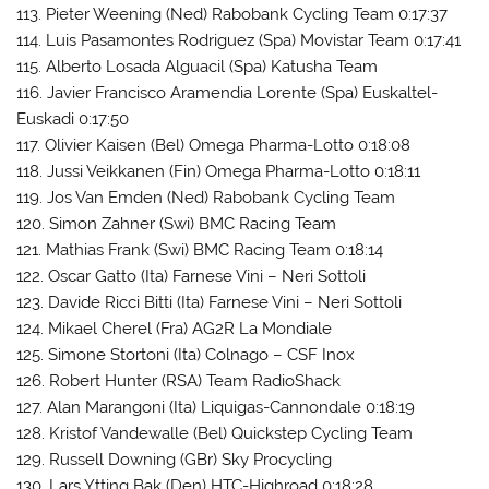
113. Pieter Weening (Ned) Rabobank Cycling Team 0:17:37
114. Luis Pasamontes Rodriguez (Spa) Movistar Team 0:17:41
115. Alberto Losada Alguacil (Spa) Katusha Team
116. Javier Francisco Aramendia Lorente (Spa) Euskaltel-
Euskadi 0:17:50
117. Olivier Kaisen (Bel) Omega Pharma-Lotto 0:18:08
118. Jussi Veikkanen (Fin) Omega Pharma-Lotto 0:18:11
119. Jos Van Emden (Ned) Rabobank Cycling Team
120. Simon Zahner (Swi) BMC Racing Team
121. Mathias Frank (Swi) BMC Racing Team 0:18:14
122. Oscar Gatto (Ita) Farnese Vini – Neri Sottoli
123. Davide Ricci Bitti (Ita) Farnese Vini – Neri Sottoli
124. Mikael Cherel (Fra) AG2R La Mondiale
125. Simone Stortoni (Ita) Colnago – CSF Inox
126. Robert Hunter (RSA) Team RadioShack
127. Alan Marangoni (Ita) Liquigas-Cannondale 0:18:19
128. Kristof Vandewalle (Bel) Quickstep Cycling Team
129. Russell Downing (GBr) Sky Procycling
130. Lars Ytting Bak (Den) HTC-Highroad 0:18:28