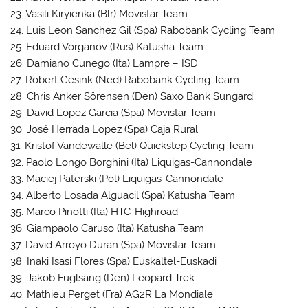
23. Vasili Kiryienka (Blr) Movistar Team
24. Luis Leon Sanchez Gil (Spa) Rabobank Cycling Team
25. Eduard Vorganov (Rus) Katusha Team
26. Damiano Cunego (Ita) Lampre – ISD
27. Robert Gesink (Ned) Rabobank Cycling Team
28. Chris Anker Sörensen (Den) Saxo Bank Sungard
29. David Lopez Garcia (Spa) Movistar Team
30. José Herrada Lopez (Spa) Caja Rural
31. Kristof Vandewalle (Bel) Quickstep Cycling Team
32. Paolo Longo Borghini (Ita) Liquigas-Cannondale
33. Maciej Paterski (Pol) Liquigas-Cannondale
34. Alberto Losada Alguacil (Spa) Katusha Team
35. Marco Pinotti (Ita) HTC-Highroad
36. Giampaolo Caruso (Ita) Katusha Team
37. David Arroyo Duran (Spa) Movistar Team
38. Inaki Isasi Flores (Spa) Euskaltel-Euskadi
39. Jakob Fuglsang (Den) Leopard Trek
40. Mathieu Perget (Fra) AG2R La Mondiale