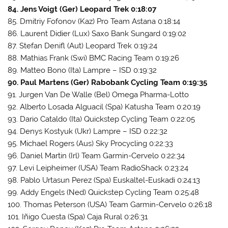
84. Jens Voigt (Ger) Leopard Trek 0:18:07
85. Dmitriy Fofonov (Kaz) Pro Team Astana 0:18:14
86. Laurent Didier (Lux) Saxo Bank Sungard 0:19:02
87. Stefan Denifl (Aut) Leopard Trek 0:19:24
88. Mathias Frank (Swi) BMC Racing Team 0:19:26
89. Matteo Bono (Ita) Lampre – ISD 0:19:32
90. Paul Martens (Ger) Rabobank Cycling Team 0:19:35
91. Jurgen Van De Walle (Bel) Omega Pharma-Lotto
92. Alberto Losada Alguacil (Spa) Katusha Team 0:20:19
93. Dario Cataldo (Ita) Quickstep Cycling Team 0:22:05
94. Denys Kostyuk (Ukr) Lampre – ISD 0:22:32
95. Michael Rogers (Aus) Sky Procycling 0:22:33
96. Daniel Martin (Irl) Team Garmin-Cervelo 0:22:34
97. Levi Leipheimer (USA) Team RadioShack 0:23:24
98. Pablo Urtasun Perez (Spa) Euskaltel-Euskadi 0:24:13
99. Addy Engels (Ned) Quickstep Cycling Team 0:25:48
100. Thomas Peterson (USA) Team Garmin-Cervelo 0:26:18
101. Iñigo Cuesta (Spa) Caja Rural 0:26:31