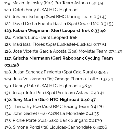
119. Maxim Iglinskiy (Kaz) Pro Team Astana 0:30:59
120. Caleb Fairly (USA) HTC-Highroad
121. Johann Tschopp (Swi) BMC Racing Team 0:31:43
122. David De La Fuente Rasilla (Spa) Geox-TMC 0:31:53
123. Fabian Wegmann (Ger) Leopard Trek 0:33:40
124. Anders Lund (Den) Leopard Trek
125. Inaki Isasi Flores (Spa) Euskaltel-Euskadi 0:33:51
126. José Vicente Garcia Acosta (Spa) Movistar Team 0:34:29
127. Grischa Niermann (Ger) Rabobank Cycling Team
0:34:58
128. Julian Sanchez Pimienta (Spa) Caja Rural 0:35:45
129. Jussi Veikkanen (Fin) Omega Pharma-Lotto 0:37:34
130. Danny Pate (USA) HTC-Highroad 0:38:51
131. Josep Jufre Pou (Spa) Pro Team Astana 0:40:41
132. Tony Martin (Ger) HTC-Highroad 0:40:47
133. Thimothy Roe (Aus) BMC Racing Team 0:41:26
134. John Gadret (Fra) AG2R La Mondiale 0:41:35
135. Richie Porte (Aus) Saxo Bank Sungard 0:41:39
136. Simone Ponzi (Ita) Liquigas-Cannondale 0:42:06