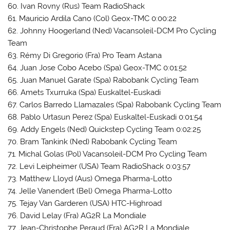
60. Ivan Rovny (Rus) Team RadioShack
61. Mauricio Ardila Cano (Col) Geox-TMC 0:00:22
62. Johnny Hoogerland (Ned) Vacansoleil-DCM Pro Cycling
Team
63. Rémy Di Gregorio (Fra) Pro Team Astana
64. Juan Jose Cobo Acebo (Spa) Geox-TMC 0:01:52
65. Juan Manuel Garate (Spa) Rabobank Cycling Team
66. Amets Txurruka (Spa) Euskaltel-Euskadi
67. Carlos Barredo Llamazales (Spa) Rabobank Cycling Team
68. Pablo Urtasun Perez (Spa) Euskaltel-Euskadi 0:01:54
69. Addy Engels (Ned) Quickstep Cycling Team 0:02:25
70. Bram Tankink (Ned) Rabobank Cycling Team
71. Michal Golas (Pol) Vacansoleil-DCM Pro Cycling Team
72. Levi Leipheimer (USA) Team RadioShack 0:03:57
73. Matthew Lloyd (Aus) Omega Pharma-Lotto
74. Jelle Vanendert (Bel) Omega Pharma-Lotto
75. Tejay Van Garderen (USA) HTC-Highroad
76. David Lelay (Fra) AG2R La Mondiale
77. Jean-Christophe Peraud (Fra) AG2R La Mondiale