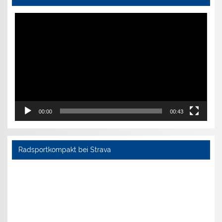
Video-
Player
00:00
00:43
Radsportkompakt bei Strava