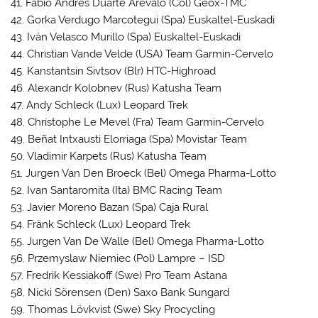
41. Fabio Andres Duarte Arevalo (Col) Geox-TMC
42. Gorka Verdugo Marcotegui (Spa) Euskaltel-Euskadi
43. Iván Velasco Murillo (Spa) Euskaltel-Euskadi
44. Christian Vande Velde (USA) Team Garmin-Cervelo
45. Kanstantsin Sivtsov (Blr) HTC-Highroad
46. Alexandr Kolobnev (Rus) Katusha Team
47. Andy Schleck (Lux) Leopard Trek
48. Christophe Le Mevel (Fra) Team Garmin-Cervelo
49. Beñat Intxausti Elorriaga (Spa) Movistar Team
50. Vladimir Karpets (Rus) Katusha Team
51. Jurgen Van Den Broeck (Bel) Omega Pharma-Lotto
52. Ivan Santaromita (Ita) BMC Racing Team
53. Javier Moreno Bazan (Spa) Caja Rural
54. Fränk Schleck (Lux) Leopard Trek
55. Jurgen Van De Walle (Bel) Omega Pharma-Lotto
56. Przemyslaw Niemiec (Pol) Lampre – ISD
57. Fredrik Kessiakoff (Swe) Pro Team Astana
58. Nicki Sörensen (Den) Saxo Bank Sungard
59. Thomas Lövkvist (Swe) Sky Procycling