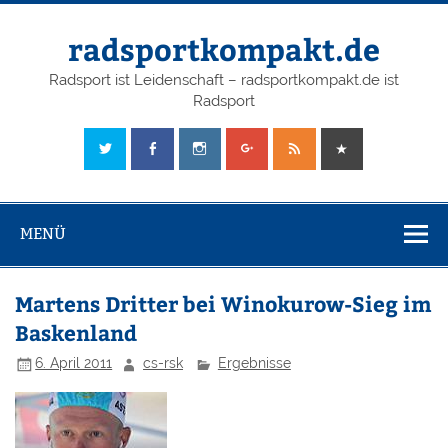
radsportkompakt.de
Radsport ist Leidenschaft – radsportkompakt.de ist
Radsport
MENÜ
Martens Dritter bei Winokurow-Sieg im
Baskenland
6. April 2011
cs-rsk
Ergebnisse