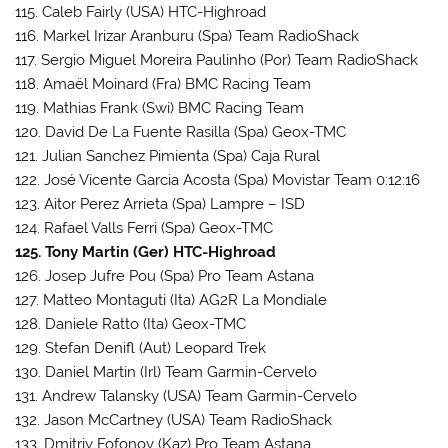
115. Caleb Fairly (USA) HTC-Highroad
116. Markel Irizar Aranburu (Spa) Team RadioShack
117. Sergio Miguel Moreira Paulinho (Por) Team RadioShack
118. Amaël Moinard (Fra) BMC Racing Team
119. Mathias Frank (Swi) BMC Racing Team
120. David De La Fuente Rasilla (Spa) Geox-TMC
121. Julian Sanchez Pimienta (Spa) Caja Rural
122. José Vicente Garcia Acosta (Spa) Movistar Team 0:12:16
123. Aitor Perez Arrieta (Spa) Lampre – ISD
124. Rafael Valls Ferri (Spa) Geox-TMC
125. Tony Martin (Ger) HTC-Highroad
126. Josep Jufre Pou (Spa) Pro Team Astana
127. Matteo Montaguti (Ita) AG2R La Mondiale
128. Daniele Ratto (Ita) Geox-TMC
129. Stefan Denifl (Aut) Leopard Trek
130. Daniel Martin (Irl) Team Garmin-Cervelo
131. Andrew Talansky (USA) Team Garmin-Cervelo
132. Jason McCartney (USA) Team RadioShack
133. Dmitriy Fofonov (Kaz) Pro Team Astana