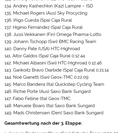
134. Andrey Kashechkin (Kaz) Lampre – ISD
135. Michael Rogers (Aus) Sky Procycling
136. Iñigo Cuesta (Spa) Caja Rural
137. Higinio Fernández (Spa) Caja Rural
138. Jussi Veikkanen (Fin) Omega Pharma-Lotto
139. Johann Tschopp (Swi) BMC Racing Team
140. Danny Pate (USA) HTC-Highroad
141. Aitor Galdos (Spa) Caja Rural 0:12:44
142. Michael Albasini (Swi) HTC-Highroad 0:12:46
143. Garikoitz Bravo Oiarbide (Spa) Caja Rural 0:21:14
144. Noè Gianetti (Swi) Geox-TMC 0:22:09
145. Marco Bandiera (Ita) Quickstep Cycling Team
146. Richie Porte (Aus) Saxo Bank Sungard
147. Fabio Felline (Ita) Geox-TMC
148. Manuele Boaro (Ita) Saxo Bank Sungard
149. Mads Christensen (Den) Saxo Bank Sungard
Gesamtwertung nach der 3. Etappe: