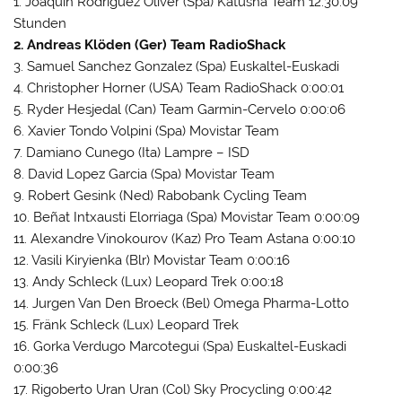
1. Joaquin Rodriguez Oliver (Spa) Katusha Team 12:30:09
Stunden
2. Andreas Klöden (Ger) Team RadioShack
3. Samuel Sanchez Gonzalez (Spa) Euskaltel-Euskadi
4. Christopher Horner (USA) Team RadioShack 0:00:01
5. Ryder Hesjedal (Can) Team Garmin-Cervelo 0:00:06
6. Xavier Tondo Volpini (Spa) Movistar Team
7. Damiano Cunego (Ita) Lampre – ISD
8. David Lopez Garcia (Spa) Movistar Team
9. Robert Gesink (Ned) Rabobank Cycling Team
10. Beñat Intxausti Elorriaga (Spa) Movistar Team 0:00:09
11. Alexandre Vinokourov (Kaz) Pro Team Astana 0:00:10
12. Vasili Kiryienka (Blr) Movistar Team 0:00:16
13. Andy Schleck (Lux) Leopard Trek 0:00:18
14. Jurgen Van Den Broeck (Bel) Omega Pharma-Lotto
15. Fränk Schleck (Lux) Leopard Trek
16. Gorka Verdugo Marcotegui (Spa) Euskaltel-Euskadi
0:00:36
17. Rigoberto Uran Uran (Col) Sky Procycling 0:00:42