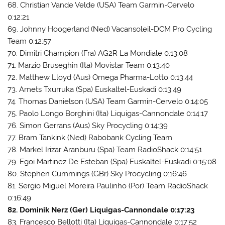
68. Christian Vande Velde (USA) Team Garmin-Cervelo
0:12:21
69. Johnny Hoogerland (Ned) Vacansoleil-DCM Pro Cycling
Team 0:12:57
70. Dimitri Champion (Fra) AG2R La Mondiale 0:13:08
71. Marzio Bruseghin (Ita) Movistar Team 0:13:40
72. Matthew Lloyd (Aus) Omega Pharma-Lotto 0:13:44
73. Amets Txurruka (Spa) Euskaltel-Euskadi 0:13:49
74. Thomas Danielson (USA) Team Garmin-Cervelo 0:14:05
75. Paolo Longo Borghini (Ita) Liquigas-Cannondale 0:14:17
76. Simon Gerrans (Aus) Sky Procycling 0:14:39
77. Bram Tankink (Ned) Rabobank Cycling Team
78. Markel Irizar Aranburu (Spa) Team RadioShack 0:14:51
79. Egoi Martinez De Esteban (Spa) Euskaltel-Euskadi 0:15:08
80. Stephen Cummings (GBr) Sky Procycling 0:16:46
81. Sergio Miguel Moreira Paulinho (Por) Team RadioShack
0:16:49
82. Dominik Nerz (Ger) Liquigas-Cannondale 0:17:23
83. Francesco Bellotti (Ita) Liquigas-Cannondale 0:17:52