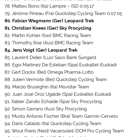
78. Matteo Bono (Ita) Lampre – ISD 0:05:17
79. Jérôme Pineau (Fra) Quickstep Cycling Team 0:07:05
80. Fabian Wegmann (Ger) Leopard Trek
81. Christian Knees (Ger) Sky Procycling
82. Martin Kohler (Swi) BMC Racing Team
83. Thimothy Roe (Aus) BMC Racing Team
84. Jens Voigt (Ger) Leopard Trek
85. Laurent Didier (Lux) Saxo Bank Sungard
86. Egoi Martinez De Esteban (Spa) Euskaltel-Euskadi
87. Gert Dockx (Bel) Omega Pharma-Lotto
88. Julien Vermote (Bel) Quickstep Cycling Team
89. Marzio Bruseghin (Ita) Movistar Team
90. Juan José Oroz Ugalde (Spa) Euskaltel-Euskadi
91. Xabier Zandio Echaide (Spa) Sky Procycling
92. Simon Gerrans (Aus) Sky Procycling
93. Murilo Antonio Fischer (Bra) Team Garmin-Cervelo
94. Dario Cataldo (Ita) Quickstep Cycling Team
95. Wout Poels (Ned) Vacansoleil-DCM Pro Cycling Team