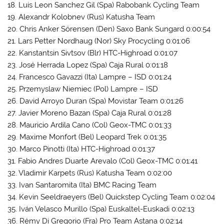
18. Luis Leon Sanchez Gil (Spa) Rabobank Cycling Team
19. Alexandr Kolobnev (Rus) Katusha Team
20. Chris Anker Sörensen (Den) Saxo Bank Sungard 0:00:54
21. Lars Petter Nordhaug (Nor) Sky Procycling 0:01:06
22. Kanstantsin Sivtsov (Blr) HTC-Highroad 0:01:07
23. José Herrada Lopez (Spa) Caja Rural 0:01:18
24. Francesco Gavazzi (Ita) Lampre – ISD 0:01:24
25. Przemyslaw Niemiec (Pol) Lampre – ISD
26. David Arroyo Duran (Spa) Movistar Team 0:01:26
27. Javier Moreno Bazan (Spa) Caja Rural 0:01:28
28. Mauricio Ardila Cano (Col) Geox-TMC 0:01:33
29. Maxime Monfort (Bel) Leopard Trek 0:01:35
30. Marco Pinotti (Ita) HTC-Highroad 0:01:37
31. Fabio Andres Duarte Arevalo (Col) Geox-TMC 0:01:41
32. Vladimir Karpets (Rus) Katusha Team 0:02:00
33. Ivan Santaromita (Ita) BMC Racing Team
34. Kevin Seeldraeyers (Bel) Quickstep Cycling Team 0:02:04
35. Iván Velasco Murillo (Spa) Euskaltel-Euskadi 0:02:13
36. Rémy Di Gregorio (Fra) Pro Team Astana 0:02:14