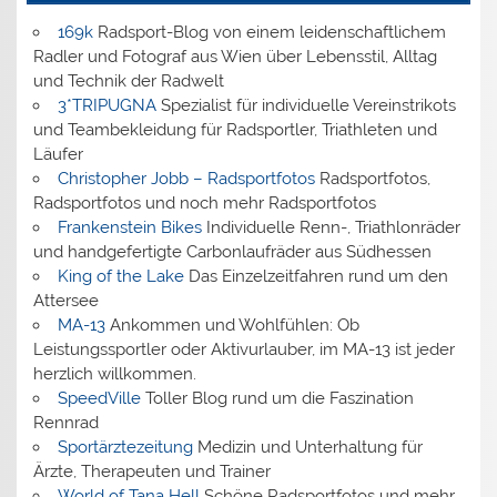
169k
Radsport-Blog von einem leidenschaftlichem
Radler und Fotograf aus Wien über Lebensstil, Alltag
und Technik der Radwelt
3*TRIPUGNA
Spezialist für individuelle Vereinstrikots
und Teambekleidung für Radsportler, Triathleten und
Läufer
Christopher Jobb – Radsportfotos
Radsportfotos,
Radsportfotos und noch mehr Radsportfotos
Frankenstein Bikes
Individuelle Renn-, Triathlonräder
und handgefertigte Carbonlaufräder aus Südhessen
King of the Lake
Das Einzelzeitfahren rund um den
Attersee
MA-13
Ankommen und Wohlfühlen: Ob
Leistungssportler oder Aktivurlauber, im MA-13 ist jeder
herzlich willkommen.
SpeedVille
Toller Blog rund um die Faszination
Rennrad
Sportärztezeitung
Medizin und Unterhaltung für
Ärzte, Therapeuten und Trainer
World of Tana Hell
Schöne Radsportfotos und mehr