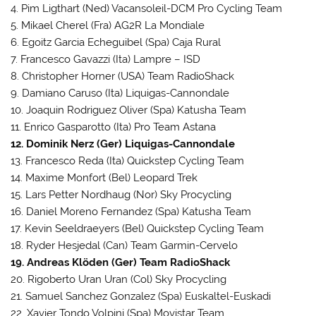
4. Pim Ligthart (Ned) Vacansoleil-DCM Pro Cycling Team
5. Mikael Cherel (Fra) AG2R La Mondiale
6. Egoitz Garcia Echeguibel (Spa) Caja Rural
7. Francesco Gavazzi (Ita) Lampre – ISD
8. Christopher Horner (USA) Team RadioShack
9. Damiano Caruso (Ita) Liquigas-Cannondale
10. Joaquin Rodriguez Oliver (Spa) Katusha Team
11. Enrico Gasparotto (Ita) Pro Team Astana
12. Dominik Nerz (Ger) Liquigas-Cannondale
13. Francesco Reda (Ita) Quickstep Cycling Team
14. Maxime Monfort (Bel) Leopard Trek
15. Lars Petter Nordhaug (Nor) Sky Procycling
16. Daniel Moreno Fernandez (Spa) Katusha Team
17. Kevin Seeldraeyers (Bel) Quickstep Cycling Team
18. Ryder Hesjedal (Can) Team Garmin-Cervelo
19. Andreas Klöden (Ger) Team RadioShack
20. Rigoberto Uran Uran (Col) Sky Procycling
21. Samuel Sanchez Gonzalez (Spa) Euskaltel-Euskadi
22. Xavier Tondo Volpini (Spa) Movistar Team