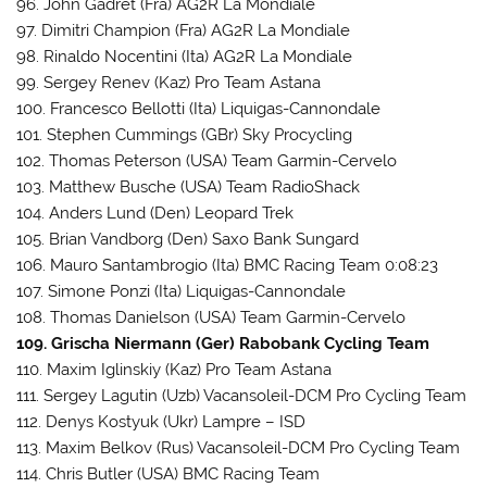
96. John Gadret (Fra) AG2R La Mondiale
97. Dimitri Champion (Fra) AG2R La Mondiale
98. Rinaldo Nocentini (Ita) AG2R La Mondiale
99. Sergey Renev (Kaz) Pro Team Astana
100. Francesco Bellotti (Ita) Liquigas-Cannondale
101. Stephen Cummings (GBr) Sky Procycling
102. Thomas Peterson (USA) Team Garmin-Cervelo
103. Matthew Busche (USA) Team RadioShack
104. Anders Lund (Den) Leopard Trek
105. Brian Vandborg (Den) Saxo Bank Sungard
106. Mauro Santambrogio (Ita) BMC Racing Team 0:08:23
107. Simone Ponzi (Ita) Liquigas-Cannondale
108. Thomas Danielson (USA) Team Garmin-Cervelo
109. Grischa Niermann (Ger) Rabobank Cycling Team
110. Maxim Iglinskiy (Kaz) Pro Team Astana
111. Sergey Lagutin (Uzb) Vacansoleil-DCM Pro Cycling Team
112. Denys Kostyuk (Ukr) Lampre – ISD
113. Maxim Belkov (Rus) Vacansoleil-DCM Pro Cycling Team
114. Chris Butler (USA) BMC Racing Team