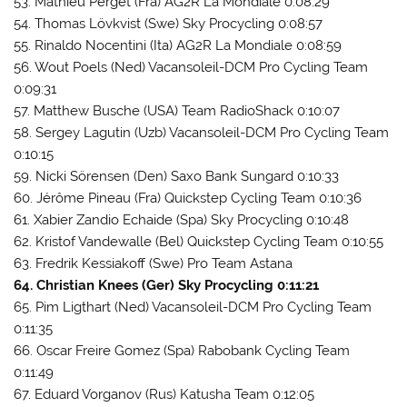
53. Mathieu Perget (Fra) AG2R La Mondiale 0:08:29
54. Thomas Lövkvist (Swe) Sky Procycling 0:08:57
55. Rinaldo Nocentini (Ita) AG2R La Mondiale 0:08:59
56. Wout Poels (Ned) Vacansoleil-DCM Pro Cycling Team
0:09:31
57. Matthew Busche (USA) Team RadioShack 0:10:07
58. Sergey Lagutin (Uzb) Vacansoleil-DCM Pro Cycling Team
0:10:15
59. Nicki Sörensen (Den) Saxo Bank Sungard 0:10:33
60. Jérôme Pineau (Fra) Quickstep Cycling Team 0:10:36
61. Xabier Zandio Echaide (Spa) Sky Procycling 0:10:48
62. Kristof Vandewalle (Bel) Quickstep Cycling Team 0:10:55
63. Fredrik Kessiakoff (Swe) Pro Team Astana
64. Christian Knees (Ger) Sky Procycling 0:11:21
65. Pim Ligthart (Ned) Vacansoleil-DCM Pro Cycling Team
0:11:35
66. Oscar Freire Gomez (Spa) Rabobank Cycling Team
0:11:49
67. Eduard Vorganov (Rus) Katusha Team 0:12:05