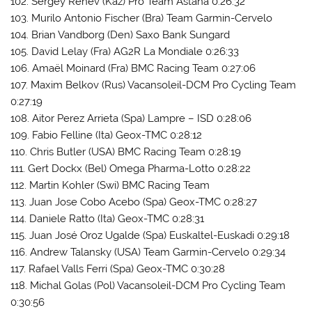
102. Sergey Renev (Kaz) Pro Team Astana 0:26:32
103. Murilo Antonio Fischer (Bra) Team Garmin-Cervelo
104. Brian Vandborg (Den) Saxo Bank Sungard
105. David Lelay (Fra) AG2R La Mondiale 0:26:33
106. Amaël Moinard (Fra) BMC Racing Team 0:27:06
107. Maxim Belkov (Rus) Vacansoleil-DCM Pro Cycling Team
0:27:19
108. Aitor Perez Arrieta (Spa) Lampre – ISD 0:28:06
109. Fabio Felline (Ita) Geox-TMC 0:28:12
110. Chris Butler (USA) BMC Racing Team 0:28:19
111. Gert Dockx (Bel) Omega Pharma-Lotto 0:28:22
112. Martin Kohler (Swi) BMC Racing Team
113. Juan Jose Cobo Acebo (Spa) Geox-TMC 0:28:27
114. Daniele Ratto (Ita) Geox-TMC 0:28:31
115. Juan José Oroz Ugalde (Spa) Euskaltel-Euskadi 0:29:18
116. Andrew Talansky (USA) Team Garmin-Cervelo 0:29:34
117. Rafael Valls Ferri (Spa) Geox-TMC 0:30:28
118. Michal Golas (Pol) Vacansoleil-DCM Pro Cycling Team
0:30:56