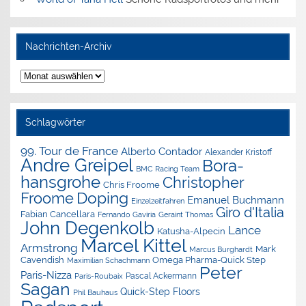
Nachrichten-Archiv
Nachrichten-
Archiv
Schlagwörter
99. Tour de France
Alberto Contador
Alexander Kristoff
Andre Greipel
Bora-
BMC Racing Team
hansgrohe
Christopher
Chris Froome
Doping
Froome
Emanuel Buchmann
Einzelzeitfahren
Giro d'Italia
Fabian Cancellara
Geraint Thomas
Fernando Gaviria
John Degenkolb
Lance
Katusha-Alpecin
Marcel Kittel
Armstrong
Mark
Marcus Burghardt
Cavendish
Omega Pharma-Quick Step
Maximilian Schachmann
Peter
Paris-Nizza
Pascal Ackermann
Paris-Roubaix
Sagan
Quick-Step Floors
Phil Bauhaus