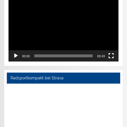
Video-
Player
00:00
00:43
Radsportkompakt bei Strava