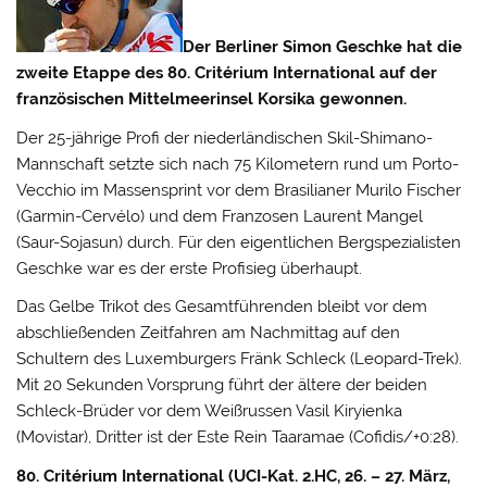
Der Berliner Simon Geschke hat die
zweite Etappe des 80. Critérium International auf der
französischen Mittelmeerinsel Korsika gewonnen.
Der 25-jährige Profi der niederländischen Skil-Shimano-
Mannschaft setzte sich nach 75 Kilometern rund um Porto-
Vecchio im Massensprint vor dem Brasilianer Murilo Fischer
(Garmin-Cervélo) und dem Franzosen Laurent Mangel
(Saur-Sojasun) durch.
Für den eigentlichen Bergspezialisten
Geschke war es der erste Profisieg überhaupt.
Das Gelbe Trikot des Gesamtführenden bleibt vor dem
abschließenden Zeitfahren am Nachmittag auf den
Schultern des Luxemburgers Fränk Schleck (Leopard-Trek).
Mit 20 Sekunden Vorsprung führt der ältere der beiden
Schleck-Brüder vor dem Weißrussen Vasil Kiryienka
(Movistar), Dritter ist der Este Rein Taaramae (Cofidis/+0:28).
80. Critérium International (UCI-Kat. 2.HC, 26. – 27. März,