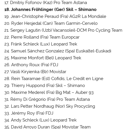
17. Dmitriy Fofonov (Kaz) Pro Team Astana
18. Johannes Fröhlinger (Ger) Skil – Shimano
19. Jean-Christophe Peraud (Fra) AG2R La Mondiale
20. Ryder Hesjedal (Can) Team Garmin-Cervelo
21. Sergey Lagutin (Uzb) Vacansoleil-DCM Pro Cycling Team
22. Pierre Rolland (Fra) Team Europcar
23. Fränk Schleck (Lux) Leopard Trek
24. Samuel Sánchez Gonzalez (Spa) Euskaltel-Euskadi
25. Maxime Monfort (Bel) Leopard Trek
26. Anthony Roux (Fra) FDJ
27. Vasili Kiryienka (Blr) Movistar
28. Rein Taaramae (Est) Cofidis, Le Credit en Ligne
29. Thierry Huppond (Fra) Skil – Shimano
30. Maxime Mederel (Fra) Big Mat – Auber 93
31. Rémy Di Grégorio (Fra) Pro Team Astana
32. Lars Petter Nordhaug (Nor) Sky Procycling
33. Jérémy Roy (Fra) FDJ
34. Andy Schleck (Lux) Leopard Trek
35. David Arroyo Duran (Spa) Movistar Team