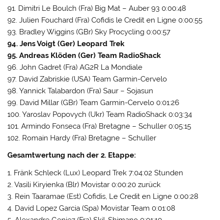
91. Dimitri Le Boulch (Fra) Big Mat – Auber 93 0:00:48
92. Julien Fouchard (Fra) Cofidis le Credit en Ligne 0:00:55
93. Bradley Wiggins (GBr) Sky Procycling 0:00:57
94. Jens Voigt (Ger) Leopard Trek
95. Andreas Klöden (Ger) Team RadioShack
96. John Gadret (Fra) AG2R La Mondiale
97. David Zabriskie (USA) Team Garmin-Cervelo
98. Yannick Talabardon (Fra) Saur – Sojasun
99. David Millar (GBr) Team Garmin-Cervelo 0:01:26
100. Yaroslav Popovych (Ukr) Team RadioShack 0:03:34
101. Armindo Fonseca (Fra) Bretagne – Schuller 0:05:15
102. Romain Hardy (Fra) Bretagne – Schuller
Gesamtwertung nach der 2. Etappe:
1. Fränk Schleck (Lux) Leopard Trek 7:04:02 Stunden
2. Vasili Kiryienka (Blr) Movistar 0:00:20 zurück
3. Rein Taaramae (Est) Cofidis, Le Credit en Ligne 0:00:28
4. David Lopez Garcia (Spa) Movistar Team 0:01:08
5. Alexandre Geniez (Fra) Skil-Shimano 0:01:10