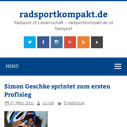
radsportkompakt.de
Radsport ist Leidenschaft – radsportkompakt.de ist
Radsport
MENÜ
Simon Geschke sprintet zum ersten
Profisieg
27. März 2011
cs-rsk
Ergebnisse