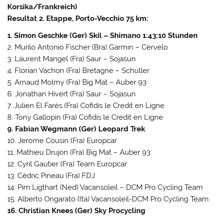
Korsika/Frankreich)
Resultat 2. Etappe, Porto-Vecchio 75 km:
1. Simon Geschke (Ger) Skil – Shimano 1:43:10 Stunden
2. Murilo Antonio Fischer (Bra) Garmin – Cervelo
3. Laurent Mangel (Fra) Saur – Sojasun
4. Florian Vachon (Fra) Bretagne – Schuller
5. Arnaud Molmy (Fra) Big Mat – Auber 93
6. Jonathan Hivert (Fra) Saur – Sojasun
7. Julien El Farès (Fra) Cofidis le Credit en Ligne
8. Tony Gallopin (Fra) Cofidis le Credit en Ligne
9. Fabian Wegmann (Ger) Leopard Trek
10. Jerome Cousin (Fra) Europcar
11. Mathieu Drujon (Fra) Big Mat – Auber 93
12. Cyril Gautier (Fra) Team Europcar
13. Cédric Pineau (Fra) FDJ
14. Pim Ligthart (Ned) Vacansoleil – DCM Pro Cycling Team
15. Alberto Ongarato (Ita) Vacansoleil-DCM Pro Cycling Team
16. Christian Knees (Ger) Sky Procycling