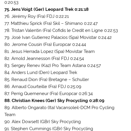
0:20:53
75. Jens Voigt (Ger) Leopard Trek 0:21:18
76. Jérémy Roy (Fra) FDJ 0:22:21
77. Matthieu Sprick (Fra) Skil – Shimano 0:22:47
78. Tristan Valentin (Fra) Cofidis le Credit en Ligne 0:22:53
79. José Ivan Gutierrez Palacios (Spa) Movistar 0:24:42
80. Jerome Cousin (Fra) Europcar 0:24:44
81. Jesus Herrada Lopez (Spa) Movistar Team
82. Arnold Jeannesson (Fra) FDJ 0:24:54
83. Sergey Renev (Kaz) Pro Team Astana 0:24:57
84. Anders Lund (Den) Leopard Trek
85. Renaud Dion (Fra) Bretagne – Schuller
86. Arnaud Courteille (Fra) FDJ 0:25:09
87. Perrig Quemeneur (Fra) Europcar 0:26:34
88. Christian Knees (Ger) Sky Procycling 0:28:09
89. Alberto Ongarato (Ita) Vacansoleil-DCM Pro Cycling
Team
90. Alex Dowsett (GBr) Sky Procycling
91. Stephen Cummings (GBr) Sky Procycling