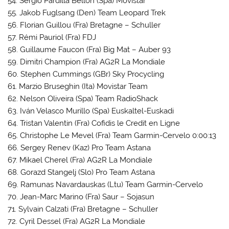
54. Sergio Pardilla Bellon (Spa) Movistar
55. Jakob Fuglsang (Den) Team Leopard Trek
56. Florian Guillou (Fra) Bretagne – Schuller
57. Rémi Pauriol (Fra) FDJ
58. Guillaume Faucon (Fra) Big Mat – Auber 93
59. Dimitri Champion (Fra) AG2R La Mondiale
60. Stephen Cummings (GBr) Sky Procycling
61. Marzio Bruseghin (Ita) Movistar Team
62. Nelson Oliveira (Spa) Team RadioShack
63. Iván Velasco Murillo (Spa) Euskaltel-Euskadi
64. Tristan Valentin (Fra) Cofidis le Credit en Ligne
65. Christophe Le Mevel (Fra) Team Garmin-Cervelo 0:00:13
66. Sergey Renev (Kaz) Pro Team Astana
67. Mikael Cherel (Fra) AG2R La Mondiale
68. Gorazd Stangelj (Slo) Pro Team Astana
69. Ramunas Navardauskas (Ltu) Team Garmin-Cervelo
70. Jean-Marc Marino (Fra) Saur – Sojasun
71. Sylvain Calzati (Fra) Bretagne – Schuller
72. Cyril Dessel (Fra) AG2R La Mondiale