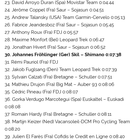
23. David Arroyo Duran (Spa) Movistar Team 0:04:44
24. Jérôme Coppel (Fra) Saur – Sojasun 0:04:51
25. Andrew Talansky (USA) Team Garmin-Cervelo 0:05:13
26. Fabrice Jeandesboz (Fra) Saur – Sojasun 0:05:45
27. Anthony Roux (Fra) FDJ 0:05:57
28. Maxime Monfort (Bel) Leopard Trek 0:06:47
29. Jonathan Hivert (Fra) Saur – Sojasun 0:06:52
30. Johannes Fröhlinger (Ger) Skil – Shimano 0:07:38
31. Rémi Pauriol (Fra) FDJ
32. Jakob Fuglsang (Den) Team Leopard Trek 0:07:39
33. Sylvain Calzati (Fra) Bretagne – Schuller 0:07:51
34. Mathieu Drujon (Fra) Big Mat – Auber 93 0:08:06
35. Cédric Pineau (Fra) FDJ 0:08:07
36. Gorka Verdugo Marcotegui (Spa) Euskaltel – Euskadi
0:08:08
37. Romain Hardy (Fra) Bretagne – Schuller 0:08:11
38. Martijn Keizer (Ned) Vacansoleil-DCM Pro Cycling Team
0:08:20
39. Julien El Farès (Fra) Cofidis le Credit en Ligne 0:08:40