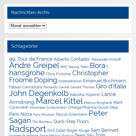
Nachrichten-Archiv
Nachrichten-
Archiv
Schlagwörter
99. Tour de France
Alberto Contador
Alexander Kristoff
Andre Greipel
Bora-
BMC Racing Team
hansgrohe
Christopher
Chris Froome
Doping
Froome
Emanuel Buchmann
Einzelzeitfahren
Giro d'Italia
Fabian Cancellara
Geraint Thomas
Fernando Gaviria
John Degenkolb
Lance
Katusha-Alpecin
Marcel Kittel
Armstrong
Mark
Marcus Burghardt
Cavendish
Omega Pharma-Quick Step
Maximilian Schachmann
Peter
Paris-Nizza
Pascal Ackermann
Paris-Roubaix
Sagan
Quick-Step Floors
Phil Bauhaus
Radsport
Sam Bennett
Roger Kluge
Rick Zabel
Tom
Team Sky
Spanien-Rundfahrt
Team NetApp-Endura