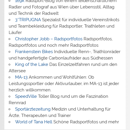
169k
Radsport-Blog von einem leidenschaftlichem
Radler und Fotograf aus Wien über Lebensstil, Alltag
und Technik der Radwelt
3*TRIPUGNA
Spezialist für individuelle Vereinstrikots
und Teambekleidung für Radsportler, Triathleten und
Läufer
Christopher Jobb – Radsportfotos
Radsportfotos,
Radsportfotos und noch mehr Radsportfotos
Frankenstein Bikes
Individuelle Renn-, Triathlonräder
und handgefertigte Carbonlaufräder aus Südhessen
King of the Lake
Das Einzelzeitfahren rund um den
Attersee
MA-13
Ankommen und Wohlfühlen: Ob
Leistungssportler oder Aktivurlauber, im MA-13 ist jeder
herzlich willkommen.
SpeedVille
Toller Blog rund um die Faszination
Rennrad
Sportärztezeitung
Medizin und Unterhaltung für
Ärzte, Therapeuten und Trainer
World of Tana Hell
Schöne Radsportfotos und mehr