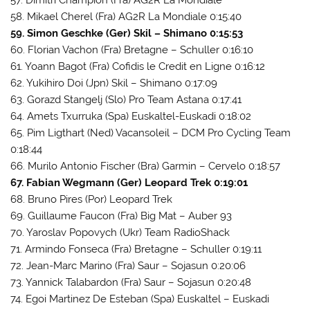
58. Mikael Cherel (Fra) AG2R La Mondiale 0:15:40
59. Simon Geschke (Ger) Skil – Shimano 0:15:53
60. Florian Vachon (Fra) Bretagne – Schuller 0:16:10
61. Yoann Bagot (Fra) Cofidis le Credit en Ligne 0:16:12
62. Yukihiro Doi (Jpn) Skil – Shimano 0:17:09
63. Gorazd Stangelj (Slo) Pro Team Astana 0:17:41
64. Amets Txurruka (Spa) Euskaltel-Euskadi 0:18:02
65. Pim Ligthart (Ned) Vacansoleil – DCM Pro Cycling Team
0:18:44
66. Murilo Antonio Fischer (Bra) Garmin – Cervelo 0:18:57
67. Fabian Wegmann (Ger) Leopard Trek 0:19:01
68. Bruno Pires (Por) Leopard Trek
69. Guillaume Faucon (Fra) Big Mat – Auber 93
70. Yaroslav Popovych (Ukr) Team RadioShack
71. Armindo Fonseca (Fra) Bretagne – Schuller 0:19:11
72. Jean-Marc Marino (Fra) Saur – Sojasun 0:20:06
73. Yannick Talabardon (Fra) Saur – Sojasun 0:20:48
74. Egoi Martinez De Esteban (Spa) Euskaltel – Euskadi