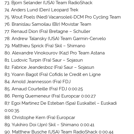
73. Bjorn Selander (USA) Team RadioShack
74. Anders Lund (Den) Leopard Trek
75. Wout Poels (Ned) Vacansoleil-DCM Pro Cycling Team
76. Branislau Samoilau (Blr) Movistar Team
77. Renaud Dion (Fra) Bretagne – Schuller
78. Andrew Talansky (USA) Team Garmin-Cervelo
79. Matthieu Sprick (Fra) Skil – Shimano
80. Alexandre Vinokourov (Kaz) Pro Team Astana
81. Ludovic Turpin (Fra) Saur – Sojasun
82. Fabrice Jeandesboz (Fra) Saur – Sojasun
83. Yoann Bagot (Fra) Cofidis le Credit en Ligne
84. Arnold Jeannesson (Fra) FDJ
85. Arnaud Courteille (Fra) FDJ 0:00:25
86. Perrig Quemeneur (Fra) Europcar 0:00:27
87. Egoi Martinez De Esteban (Spa) Euskaltel – Euskadi
0:00:35
88. Christophe Kern (Fra) Europcar
89. Yukihiro Doi (Jpn) Skil – Shimano 0:00:41
90. Matthew Busche (USA) Team RadioShack 0:00:44