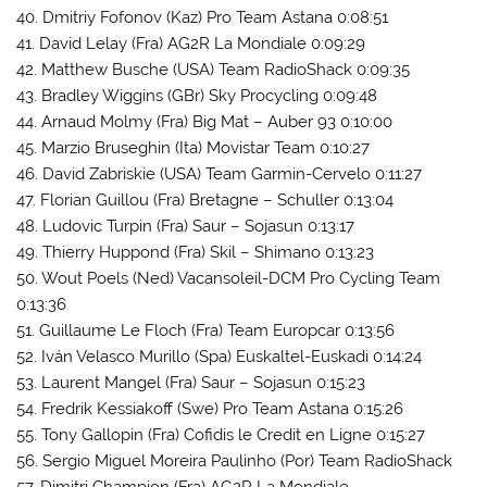
40. Dmitriy Fofonov (Kaz) Pro Team Astana 0:08:51
41. David Lelay (Fra) AG2R La Mondiale 0:09:29
42. Matthew Busche (USA) Team RadioShack 0:09:35
43. Bradley Wiggins (GBr) Sky Procycling 0:09:48
44. Arnaud Molmy (Fra) Big Mat – Auber 93 0:10:00
45. Marzio Bruseghin (Ita) Movistar Team 0:10:27
46. David Zabriskie (USA) Team Garmin-Cervelo 0:11:27
47. Florian Guillou (Fra) Bretagne – Schuller 0:13:04
48. Ludovic Turpin (Fra) Saur – Sojasun 0:13:17
49. Thierry Huppond (Fra) Skil – Shimano 0:13:23
50. Wout Poels (Ned) Vacansoleil-DCM Pro Cycling Team
0:13:36
51. Guillaume Le Floch (Fra) Team Europcar 0:13:56
52. Iván Velasco Murillo (Spa) Euskaltel-Euskadi 0:14:24
53. Laurent Mangel (Fra) Saur – Sojasun 0:15:23
54. Fredrik Kessiakoff (Swe) Pro Team Astana 0:15:26
55. Tony Gallopin (Fra) Cofidis le Credit en Ligne 0:15:27
56. Sergio Miguel Moreira Paulinho (Por) Team RadioShack
57. Dimitri Champion (Fra) AG2R La Mondiale