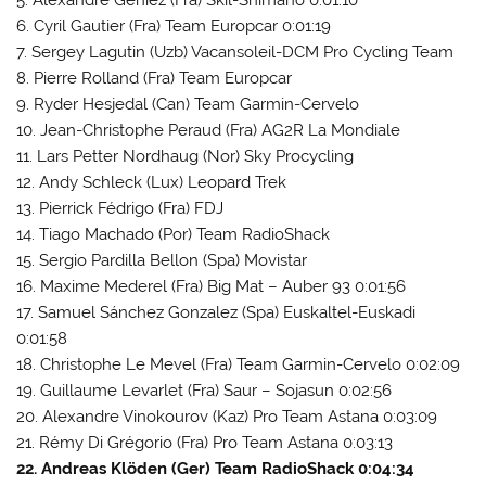
6. Cyril Gautier (Fra) Team Europcar 0:01:19
7. Sergey Lagutin (Uzb) Vacansoleil-DCM Pro Cycling Team
8. Pierre Rolland (Fra) Team Europcar
9. Ryder Hesjedal (Can) Team Garmin-Cervelo
10. Jean-Christophe Peraud (Fra) AG2R La Mondiale
11. Lars Petter Nordhaug (Nor) Sky Procycling
12. Andy Schleck (Lux) Leopard Trek
13. Pierrick Fédrigo (Fra) FDJ
14. Tiago Machado (Por) Team RadioShack
15. Sergio Pardilla Bellon (Spa) Movistar
16. Maxime Mederel (Fra) Big Mat – Auber 93 0:01:56
17. Samuel Sánchez Gonzalez (Spa) Euskaltel-Euskadi
0:01:58
18. Christophe Le Mevel (Fra) Team Garmin-Cervelo 0:02:09
19. Guillaume Levarlet (Fra) Saur – Sojasun 0:02:56
20. Alexandre Vinokourov (Kaz) Pro Team Astana 0:03:09
21. Rémy Di Grégorio (Fra) Pro Team Astana 0:03:13
22. Andreas Klöden (Ger) Team RadioShack 0:04:34