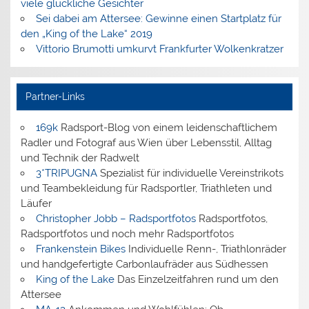
viele glückliche Gesichter
Sei dabei am Attersee: Gewinne einen Startplatz für
den „King of the Lake“ 2019
Vittorio Brumotti umkurvt Frankfurter Wolkenkratzer
Partner-Links
169k
Radsport-Blog von einem leidenschaftlichem
Radler und Fotograf aus Wien über Lebensstil, Alltag
und Technik der Radwelt
3*TRIPUGNA
Spezialist für individuelle Vereinstrikots
und Teambekleidung für Radsportler, Triathleten und
Läufer
Christopher Jobb – Radsportfotos
Radsportfotos,
Radsportfotos und noch mehr Radsportfotos
Frankenstein Bikes
Individuelle Renn-, Triathlonräder
und handgefertigte Carbonlaufräder aus Südhessen
King of the Lake
Das Einzelzeitfahren rund um den
Attersee