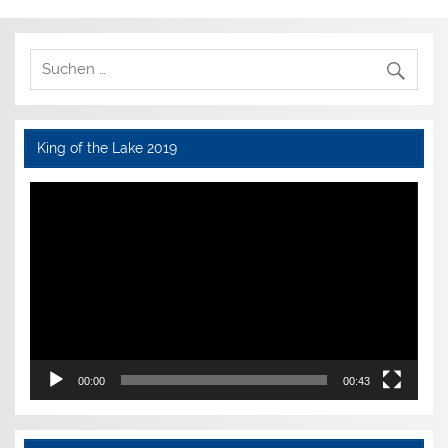
King of the Lake 2019
Video-
Player
00:00
00:43