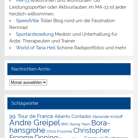
MA-13
Ankommen und Wohlfühlen: Ob
Leistungssportler oder Aktivurlauber, im MA-13 ist jeder
herzlich willkommen.
SpeedVille
Toller Blog rund um die Faszination
Rennrad
Sportärztezeitung
Medizin und Unterhaltung für
Ärzte, Therapeuten und Trainer
World of Tana Hell
Schöne Radsportfotos und mehr
Nachrichten-Archiv
Nachrichten-
Archiv
Schlagwörter
99. Tour de France
Alberto Contador
Alexander Kristoff
Andre Greipel
Bora-
BMC Racing Team
hansgrohe
Christopher
Chris Froome
Doping
Froome