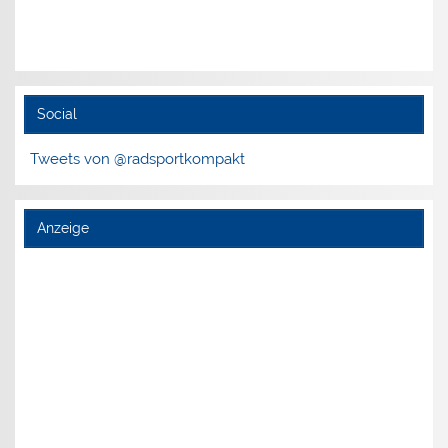
Social
Tweets von @radsportkompakt
Anzeige