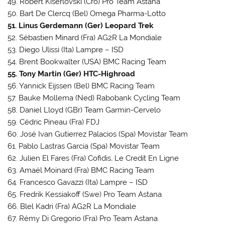
49. Robert Kiserlovski (Cro) Pro Team Astana
50. Bart De Clercq (Bel) Omega Pharma-Lotto
51. Linus Gerdemann (Ger) Leopard Trek
52. Sébastien Minard (Fra) AG2R La Mondiale
53. Diego Ulissi (Ita) Lampre – ISD
54. Brent Bookwalter (USA) BMC Racing Team
55. Tony Martin (Ger) HTC-Highroad
56. Yannick Eijssen (Bel) BMC Racing Team
57. Bauke Mollema (Ned) Rabobank Cycling Team
58. Daniel Lloyd (GBr) Team Garmin-Cervelo
59. Cédric Pineau (Fra) FDJ
60. José Ivan Gutierrez Palacios (Spa) Movistar Team
61. Pablo Lastras Garcia (Spa) Movistar Team
62. Julien El Fares (Fra) Cofidis, Le Credit En Ligne
63. Amaël Moinard (Fra) BMC Racing Team
64. Francesco Gavazzi (Ita) Lampre – ISD
65. Fredrik Kessiakoff (Swe) Pro Team Astana
66. Blel Kadri (Fra) AG2R La Mondiale
67. Rémy Di Gregorio (Fra) Pro Team Astana