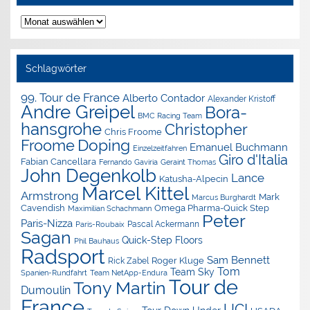
Nachrichten-
Archiv
Schlagwörter
99. Tour de France
Alberto Contador
Alexander Kristoff
Andre Greipel
Bora-
BMC Racing Team
hansgrohe
Christopher
Chris Froome
Doping
Froome
Emanuel Buchmann
Einzelzeitfahren
Giro d'Italia
Fabian Cancellara
Geraint Thomas
Fernando Gaviria
John Degenkolb
Lance
Katusha-Alpecin
Marcel Kittel
Armstrong
Mark
Marcus Burghardt
Cavendish
Omega Pharma-Quick Step
Maximilian Schachmann
Peter
Paris-Nizza
Pascal Ackermann
Paris-Roubaix
Sagan
Quick-Step Floors
Phil Bauhaus
Radsport
Sam Bennett
Roger Kluge
Rick Zabel
Tom
Team Sky
Spanien-Rundfahrt
Team NetApp-Endura
Tour de
Tony Martin
Dumoulin
France
UCI