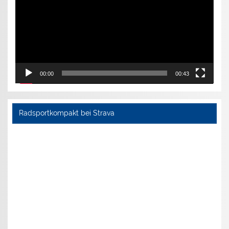
00:00
00:43
Radsportkompakt bei Strava