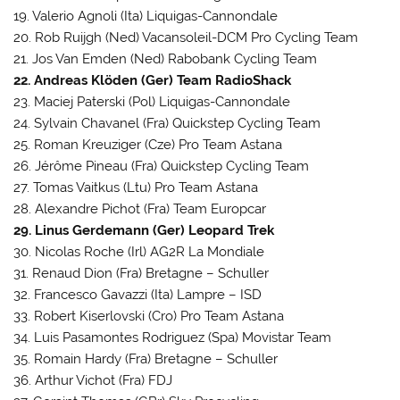
19. Valerio Agnoli (Ita) Liquigas-Cannondale
20. Rob Ruijgh (Ned) Vacansoleil-DCM Pro Cycling Team
21. Jos Van Emden (Ned) Rabobank Cycling Team
22. Andreas Klöden (Ger) Team RadioShack
23. Maciej Paterski (Pol) Liquigas-Cannondale
24. Sylvain Chavanel (Fra) Quickstep Cycling Team
25. Roman Kreuziger (Cze) Pro Team Astana
26. Jérôme Pineau (Fra) Quickstep Cycling Team
27. Tomas Vaitkus (Ltu) Pro Team Astana
28. Alexandre Pichot (Fra) Team Europcar
29. Linus Gerdemann (Ger) Leopard Trek
30. Nicolas Roche (Irl) AG2R La Mondiale
31. Renaud Dion (Fra) Bretagne – Schuller
32. Francesco Gavazzi (Ita) Lampre – ISD
33. Robert Kiserlovski (Cro) Pro Team Astana
34. Luis Pasamontes Rodriguez (Spa) Movistar Team
35. Romain Hardy (Fra) Bretagne – Schuller
36. Arthur Vichot (Fra) FDJ