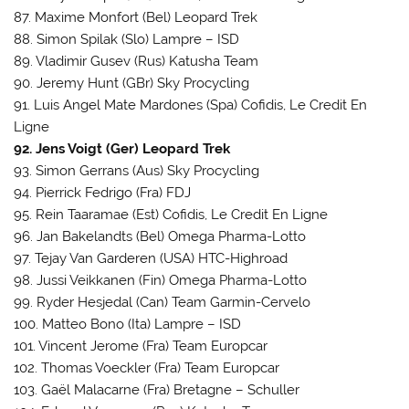
87. Maxime Monfort (Bel) Leopard Trek
88. Simon Spilak (Slo) Lampre – ISD
89. Vladimir Gusev (Rus) Katusha Team
90. Jeremy Hunt (GBr) Sky Procycling
91. Luis Angel Mate Mardones (Spa) Cofidis, Le Credit En
Ligne
92. Jens Voigt (Ger) Leopard Trek
93. Simon Gerrans (Aus) Sky Procycling
94. Pierrick Fedrigo (Fra) FDJ
95. Rein Taaramae (Est) Cofidis, Le Credit En Ligne
96. Jan Bakelandts (Bel) Omega Pharma-Lotto
97. Tejay Van Garderen (USA) HTC-Highroad
98. Jussi Veikkanen (Fin) Omega Pharma-Lotto
99. Ryder Hesjedal (Can) Team Garmin-Cervelo
100. Matteo Bono (Ita) Lampre – ISD
101. Vincent Jerome (Fra) Team Europcar
102. Thomas Voeckler (Fra) Team Europcar
103. Gaël Malacarne (Fra) Bretagne – Schuller