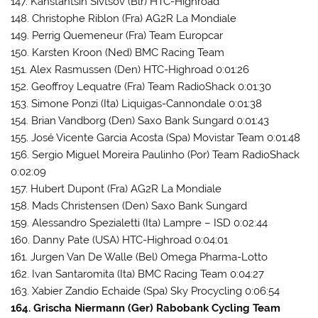
147. Kanstantsin Sivtsov (Blr) HTC-Highroad
148. Christophe Riblon (Fra) AG2R La Mondiale
149. Perrig Quemeneur (Fra) Team Europcar
150. Karsten Kroon (Ned) BMC Racing Team
151. Alex Rasmussen (Den) HTC-Highroad 0:01:26
152. Geoffroy Lequatre (Fra) Team RadioShack 0:01:30
153. Simone Ponzi (Ita) Liquigas-Cannondale 0:01:38
154. Brian Vandborg (Den) Saxo Bank Sungard 0:01:43
155. José Vicente Garcia Acosta (Spa) Movistar Team 0:01:48
156. Sergio Miguel Moreira Paulinho (Por) Team RadioShack
0:02:09
157. Hubert Dupont (Fra) AG2R La Mondiale
158. Mads Christensen (Den) Saxo Bank Sungard
159. Alessandro Spezialetti (Ita) Lampre – ISD 0:02:44
160. Danny Pate (USA) HTC-Highroad 0:04:01
161. Jurgen Van De Walle (Bel) Omega Pharma-Lotto
162. Ivan Santaromita (Ita) BMC Racing Team 0:04:27
163. Xabier Zandio Echaide (Spa) Sky Procycling 0:06:54
164. Grischa Niermann (Ger) Rabobank Cycling Team