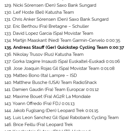
129. Nicki Sörensen (Den) Saxo Bank Sungard
130. Leif Hoste (Bel) Katusha Team
131. Chris Anker Sörensen (Den) Saxo Bank Sungard
132. Eric Berthou (Fra) Bretagne – Schuller
133. David Lopez Garcia (Spa) Movistar Team
134. Martijn Maaskant (Ned) Team Garmin-Cervelo 0:00:35
135. Andreas Stauff (Ger) Quickstep Cycling Team 0:00:37
136. Nikolay Trusov (Rus) Katusha Team
137. Gorka Izagirre Insausti (Spa) Euskaltel-Euskadi 0:01:06
138. Jose Joaquin Rojas Gil (Spa) Movistar Team 0:01:08
139. Matteo Bono (Ita) Lampre – ISD
140. Matthew Busche (USA) Team RadioShack
141. Damien Gaudin (Fra) Team Europcar 0:01:12
142. Maxime Bouet (Fra) AG2R La Mondiale
143. Yoann Offredo (Fra) FDJ 0:01:13
144. Jakob Fuglsang (Den) Leopard Trek 0:01:15
145. Luis Leon Sanchez Gil (Spa) Rabobank Cycling Team
146. Brice Feillu (Fra) Leopard Trek