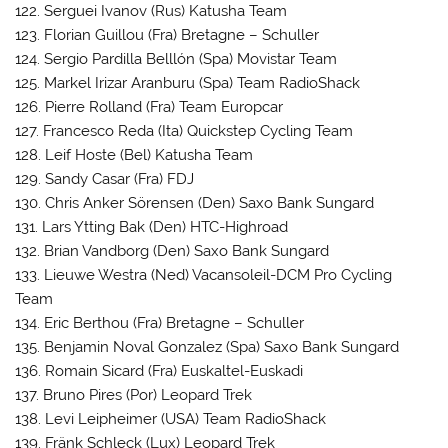
122. Serguei Ivanov (Rus) Katusha Team
123. Florian Guillou (Fra) Bretagne – Schuller
124. Sergio Pardilla Belllón (Spa) Movistar Team
125. Markel Irizar Aranburu (Spa) Team RadioShack
126. Pierre Rolland (Fra) Team Europcar
127. Francesco Reda (Ita) Quickstep Cycling Team
128. Leif Hoste (Bel) Katusha Team
129. Sandy Casar (Fra) FDJ
130. Chris Anker Sörensen (Den) Saxo Bank Sungard
131. Lars Ytting Bak (Den) HTC-Highroad
132. Brian Vandborg (Den) Saxo Bank Sungard
133. Lieuwe Westra (Ned) Vacansoleil-DCM Pro Cycling
Team
134. Eric Berthou (Fra) Bretagne – Schuller
135. Benjamin Noval Gonzalez (Spa) Saxo Bank Sungard
136. Romain Sicard (Fra) Euskaltel-Euskadi
137. Bruno Pires (Por) Leopard Trek
138. Levi Leipheimer (USA) Team RadioShack
139. Fränk Schleck (Lux) Leopard Trek