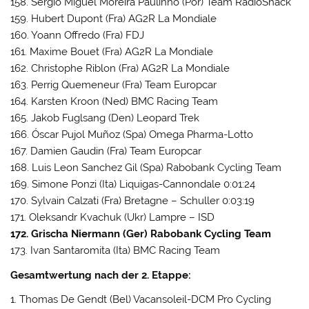
158. Sergio Miguel Moreira Paulinho (Por) Team RadioShack
159. Hubert Dupont (Fra) AG2R La Mondiale
160. Yoann Offredo (Fra) FDJ
161. Maxime Bouet (Fra) AG2R La Mondiale
162. Christophe Riblon (Fra) AG2R La Mondiale
163. Perrig Quemeneur (Fra) Team Europcar
164. Karsten Kroon (Ned) BMC Racing Team
165. Jakob Fuglsang (Den) Leopard Trek
166. Óscar Pujol Muñoz (Spa) Omega Pharma-Lotto
167. Damien Gaudin (Fra) Team Europcar
168. Luis Leon Sanchez Gil (Spa) Rabobank Cycling Team
169. Simone Ponzi (Ita) Liquigas-Cannondale 0:01:24
170. Sylvain Calzati (Fra) Bretagne – Schuller 0:03:19
171. Oleksandr Kvachuk (Ukr) Lampre – ISD
172. Grischa Niermann (Ger) Rabobank Cycling Team
173. Ivan Santaromita (Ita) BMC Racing Team
Gesamtwertung nach der 2. Etappe:
1. Thomas De Gendt (Bel) Vacansoleil-DCM Pro Cycling