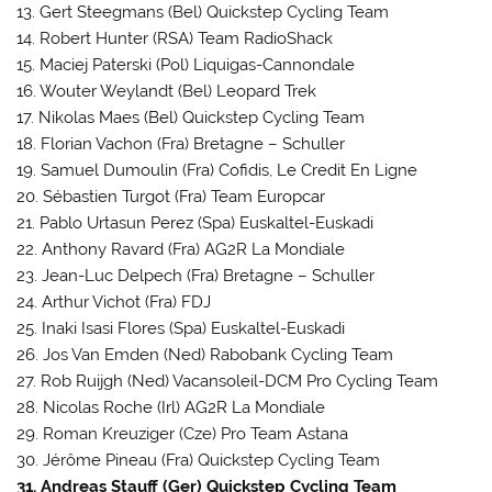
13. Gert Steegmans (Bel) Quickstep Cycling Team
14. Robert Hunter (RSA) Team RadioShack
15. Maciej Paterski (Pol) Liquigas-Cannondale
16. Wouter Weylandt (Bel) Leopard Trek
17. Nikolas Maes (Bel) Quickstep Cycling Team
18. Florian Vachon (Fra) Bretagne – Schuller
19. Samuel Dumoulin (Fra) Cofidis, Le Credit En Ligne
20. Sébastien Turgot (Fra) Team Europcar
21. Pablo Urtasun Perez (Spa) Euskaltel-Euskadi
22. Anthony Ravard (Fra) AG2R La Mondiale
23. Jean-Luc Delpech (Fra) Bretagne – Schuller
24. Arthur Vichot (Fra) FDJ
25. Inaki Isasi Flores (Spa) Euskaltel-Euskadi
26. Jos Van Emden (Ned) Rabobank Cycling Team
27. Rob Ruijgh (Ned) Vacansoleil-DCM Pro Cycling Team
28. Nicolas Roche (Irl) AG2R La Mondiale
29. Roman Kreuziger (Cze) Pro Team Astana
30. Jérôme Pineau (Fra) Quickstep Cycling Team
31. Andreas Stauff (Ger) Quickstep Cycling Team