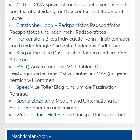
3*TRIPUGNA
Spezialist für individuelle Vereinstrikots
und Teambekleidung für Radsportler, Triathleten und
Läufer
Christopher Jobb – Radsportfotos
Radsportfotos,
Radsportfotos und noch mehr Radsportfotos
Frankenstein Bikes
Individuelle Renn-, Triathlonräder
und handgefertigte Carbonlaufräder aus Südhessen
King of the Lake
Das Einzelzeitfahren rund um den
Attersee
MA-13
Ankommen und Wohlfühlen: Ob
Leistungssportler oder Aktivurlauber, im MA-13 ist jeder
herzlich willkommen.
SpeedVille
Toller Blog rund um die Faszination
Rennrad
Sportärztezeitung
Medizin und Unterhaltung für
Ärzte, Therapeuten und Trainer
World of Tana Hell
Schöne Radsportfotos und mehr
Nachrichten-Archiv