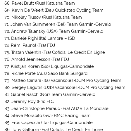
68. Pavel Brutt (Rus) Katusha Team
69. Kevin De Weert (Bel) Quickstep Cycling Team
70. Nikolay Trusov (Rus) Katusha Team
71. Johan Van Summeren (Bel) Team Garmin-Cervelo
72. Andrew Talansky (USA) Team Garmin-Cervelo
73. Daniele Righi (Ita) Lampre – ISD
74. Rémi Pauriol (Fra) FDJ
75. Tristan Valentin (Fra) Cofidis, Le Credit En Ligne
76. Arnold Jeannesson (Fra) FDJ
77. Kristijan Koren (Slo) Liquigas-Cannondale
78. Richie Porte (Aus) Saxo Bank Sungard
79. Matteo Carrara (Ita) Vacansoleil-DCM Pro Cycling Team
80. Sergey Lagutin (Uzb) Vacansoleil-DCM Pro Cycling Team
81. Gabriel Rasch (Nor) Team Garmin-Cervelo
82. Jérémy Roy (Fra) FDJ
83. Jean-Christophe Peraud (Fra) AG2R La Mondiale
84. Steve Morabito (Swi) BMC Racing Team
85. Eros Capecchi (Ita) Liquigas-Cannondale
86. Tony Gallopin (Fra) Cofidis, Le Credit En Ligne