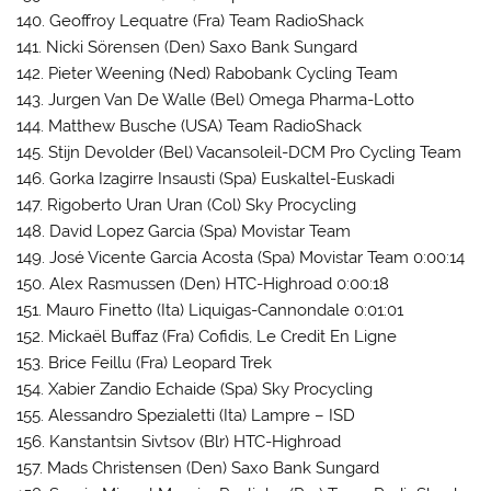
140. Geoffroy Lequatre (Fra) Team RadioShack
141. Nicki Sörensen (Den) Saxo Bank Sungard
142. Pieter Weening (Ned) Rabobank Cycling Team
143. Jurgen Van De Walle (Bel) Omega Pharma-Lotto
144. Matthew Busche (USA) Team RadioShack
145. Stijn Devolder (Bel) Vacansoleil-DCM Pro Cycling Team
146. Gorka Izagirre Insausti (Spa) Euskaltel-Euskadi
147. Rigoberto Uran Uran (Col) Sky Procycling
148. David Lopez Garcia (Spa) Movistar Team
149. José Vicente Garcia Acosta (Spa) Movistar Team 0:00:14
150. Alex Rasmussen (Den) HTC-Highroad 0:00:18
151. Mauro Finetto (Ita) Liquigas-Cannondale 0:01:01
152. Mickaël Buffaz (Fra) Cofidis, Le Credit En Ligne
153. Brice Feillu (Fra) Leopard Trek
154. Xabier Zandio Echaide (Spa) Sky Procycling
155. Alessandro Spezialetti (Ita) Lampre – ISD
156. Kanstantsin Sivtsov (Blr) HTC-Highroad
157. Mads Christensen (Den) Saxo Bank Sungard