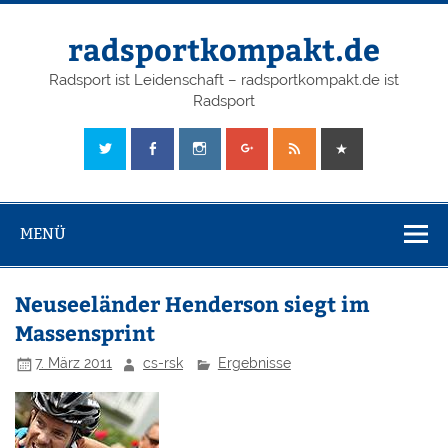
radsportkompakt.de
Radsport ist Leidenschaft – radsportkompakt.de ist
Radsport
MENÜ
Neuseeländer Henderson siegt im
Massensprint
7. März 2011
cs-rsk
Ergebnisse