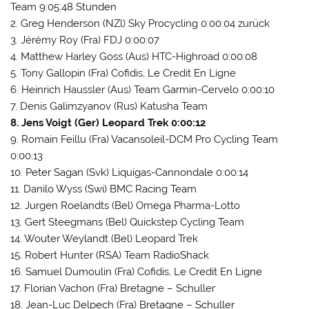
Team 9:05:48 Stunden
2. Greg Henderson (NZl) Sky Procycling 0:00:04 zurück
3. Jérémy Roy (Fra) FDJ 0:00:07
4. Matthew Harley Goss (Aus) HTC-Highroad 0:00:08
5. Tony Gallopin (Fra) Cofidis, Le Credit En Ligne
6. Heinrich Haussler (Aus) Team Garmin-Cervelo 0:00:10
7. Denis Galimzyanov (Rus) Katusha Team
8. Jens Voigt (Ger) Leopard Trek 0:00:12
9. Romain Feillu (Fra) Vacansoleil-DCM Pro Cycling Team
0:00:13
10. Peter Sagan (Svk) Liquigas-Cannondale 0:00:14
11. Danilo Wyss (Swi) BMC Racing Team
12. Jurgen Roelandts (Bel) Omega Pharma-Lotto
13. Gert Steegmans (Bel) Quickstep Cycling Team
14. Wouter Weylandt (Bel) Leopard Trek
15. Robert Hunter (RSA) Team RadioShack
16. Samuel Dumoulin (Fra) Cofidis, Le Credit En Ligne
17. Florian Vachon (Fra) Bretagne – Schuller
18. Jean-Luc Delpech (Fra) Bretagne – Schuller