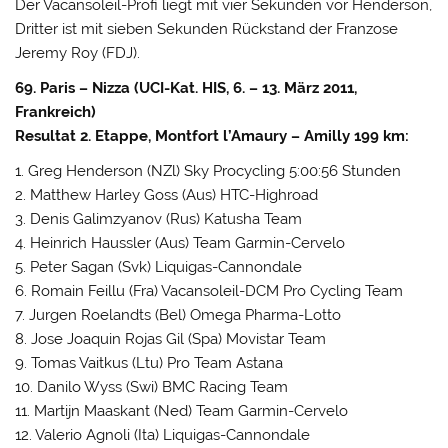
Der Vacansoleil-Profi liegt mit vier Sekunden vor Henderson,
Dritter ist mit sieben Sekunden Rückstand der Franzose
Jeremy Roy (FDJ).
69. Paris – Nizza (UCI-Kat. HIS, 6. – 13. März 2011,
Frankreich)
Resultat 2. Etappe, Montfort l’Amaury – Amilly 199 km:
1. Greg Henderson (NZl) Sky Procycling 5:00:56 Stunden
2. Matthew Harley Goss (Aus) HTC-Highroad
3. Denis Galimzyanov (Rus) Katusha Team
4. Heinrich Haussler (Aus) Team Garmin-Cervelo
5. Peter Sagan (Svk) Liquigas-Cannondale
6. Romain Feillu (Fra) Vacansoleil-DCM Pro Cycling Team
7. Jurgen Roelandts (Bel) Omega Pharma-Lotto
8. Jose Joaquin Rojas Gil (Spa) Movistar Team
9. Tomas Vaitkus (Ltu) Pro Team Astana
10. Danilo Wyss (Swi) BMC Racing Team
11. Martijn Maaskant (Ned) Team Garmin-Cervelo
12. Valerio Agnoli (Ita) Liquigas-Cannondale