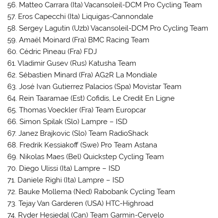
56. Matteo Carrara (Ita) Vacansoleil-DCM Pro Cycling Team
57. Eros Capecchi (Ita) Liquigas-Cannondale
58. Sergey Lagutin (Uzb) Vacansoleil-DCM Pro Cycling Team
59. Amaël Moinard (Fra) BMC Racing Team
60. Cédric Pineau (Fra) FDJ
61. Vladimir Gusev (Rus) Katusha Team
62. Sébastien Minard (Fra) AG2R La Mondiale
63. José Ivan Gutierrez Palacios (Spa) Movistar Team
64. Rein Taaramae (Est) Cofidis, Le Credit En Ligne
65. Thomas Voeckler (Fra) Team Europcar
66. Simon Spilak (Slo) Lampre – ISD
67. Janez Brajkovic (Slo) Team RadioShack
68. Fredrik Kessiakoff (Swe) Pro Team Astana
69. Nikolas Maes (Bel) Quickstep Cycling Team
70. Diego Ulissi (Ita) Lampre – ISD
71. Daniele Righi (Ita) Lampre – ISD
72. Bauke Mollema (Ned) Rabobank Cycling Team
73. Tejay Van Garderen (USA) HTC-Highroad
74. Ryder Hesjedal (Can) Team Garmin-Cervelo