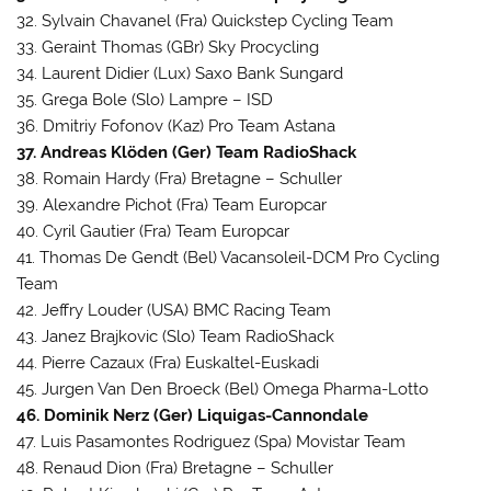
32. Sylvain Chavanel (Fra) Quickstep Cycling Team
33. Geraint Thomas (GBr) Sky Procycling
34. Laurent Didier (Lux) Saxo Bank Sungard
35. Grega Bole (Slo) Lampre – ISD
36. Dmitriy Fofonov (Kaz) Pro Team Astana
37. Andreas Klöden (Ger) Team RadioShack
38. Romain Hardy (Fra) Bretagne – Schuller
39. Alexandre Pichot (Fra) Team Europcar
40. Cyril Gautier (Fra) Team Europcar
41. Thomas De Gendt (Bel) Vacansoleil-DCM Pro Cycling
Team
42. Jeffry Louder (USA) BMC Racing Team
43. Janez Brajkovic (Slo) Team RadioShack
44. Pierre Cazaux (Fra) Euskaltel-Euskadi
45. Jurgen Van Den Broeck (Bel) Omega Pharma-Lotto
46. Dominik Nerz (Ger) Liquigas-Cannondale
47. Luis Pasamontes Rodriguez (Spa) Movistar Team
48. Renaud Dion (Fra) Bretagne – Schuller