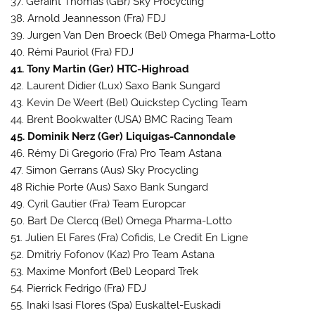
37. Geraint Thomas (GBr) Sky Procycling
38. Arnold Jeannesson (Fra) FDJ
39. Jurgen Van Den Broeck (Bel) Omega Pharma-Lotto
40. Rémi Pauriol (Fra) FDJ
41. Tony Martin (Ger) HTC-Highroad
42. Laurent Didier (Lux) Saxo Bank Sungard
43. Kevin De Weert (Bel) Quickstep Cycling Team
44. Brent Bookwalter (USA) BMC Racing Team
45. Dominik Nerz (Ger) Liquigas-Cannondale
46. Rémy Di Gregorio (Fra) Pro Team Astana
47. Simon Gerrans (Aus) Sky Procycling
48 Richie Porte (Aus) Saxo Bank Sungard
49. Cyril Gautier (Fra) Team Europcar
50. Bart De Clercq (Bel) Omega Pharma-Lotto
51. Julien El Fares (Fra) Cofidis, Le Credit En Ligne
52. Dmitriy Fofonov (Kaz) Pro Team Astana
53. Maxime Monfort (Bel) Leopard Trek
54. Pierrick Fedrigo (Fra) FDJ
55. Inaki Isasi Flores (Spa) Euskaltel-Euskadi