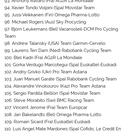
93. Anthony Ravard (Fra) AG2R La Mondiale
94. Xavier Tondo Volpini (Spa) Movistar Team
95. Jussi Veikkanen (Fin) Omega Pharma-Lotto
96. Michael Rogers (Aus) Sky Procycling
97. Björn Leukemans (Bel) Vacansoleil-DCM Pro Cycling
Team
98. Andrew Talansky (USA) Team Garmin-Cervelo
99. Laurens Ten Dam (Ned) Rabobank Cycling Team
100. Blel Kadri (Fra) AG2R La Mondiale
101. Gorka Verdugo Marcotegui (Spa) Euskaltel-Euskadi
102. Andriy Grivko (Ukr) Pro Team Astana
103. Juan Manuel Garate (Spa) Rabobank Cycling Team
104. Alexandre Vinokourov (Kaz) Pro Team Astana
105. Sergio Pardilla Belllón (Spa) Movistar Team
106. Steve Morabito (Swi) BMC Racing Team
107. Vincent Jerome (Fra) Team Europcar
108. Jan Bakelandts (Bel) Omega Pharma-Lotto
109. Romain Sicard (Fra) Euskaltel-Euskadi
110. Luis Angel Mate Mardones (Spa) Cofidis, Le Credit En