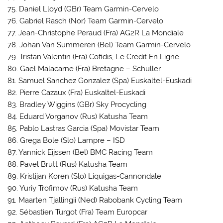
75. Daniel Lloyd (GBr) Team Garmin-Cervelo
76. Gabriel Rasch (Nor) Team Garmin-Cervelo
77. Jean-Christophe Peraud (Fra) AG2R La Mondiale
78. Johan Van Summeren (Bel) Team Garmin-Cervelo
79. Tristan Valentin (Fra) Cofidis, Le Credit En Ligne
80. Gaël Malacarne (Fra) Bretagne – Schuller
81. Samuel Sanchez Gonzalez (Spa) Euskaltel-Euskadi
82. Pierre Cazaux (Fra) Euskaltel-Euskadi
83. Bradley Wiggins (GBr) Sky Procycling
84. Eduard Vorganov (Rus) Katusha Team
85. Pablo Lastras Garcia (Spa) Movistar Team
86. Grega Bole (Slo) Lampre – ISD
87. Yannick Eijssen (Bel) BMC Racing Team
88. Pavel Brutt (Rus) Katusha Team
89. Kristijan Koren (Slo) Liquigas-Cannondale
90. Yuriy Trofimov (Rus) Katusha Team
91. Maarten Tjallingii (Ned) Rabobank Cycling Team
92. Sébastien Turgot (Fra) Team Europcar