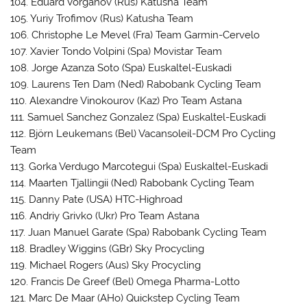
104. Eduard Vorganov (Rus) Katusha Team
105. Yuriy Trofimov (Rus) Katusha Team
106. Christophe Le Mevel (Fra) Team Garmin-Cervelo
107. Xavier Tondo Volpini (Spa) Movistar Team
108. Jorge Azanza Soto (Spa) Euskaltel-Euskadi
109. Laurens Ten Dam (Ned) Rabobank Cycling Team
110. Alexandre Vinokourov (Kaz) Pro Team Astana
111. Samuel Sanchez Gonzalez (Spa) Euskaltel-Euskadi
112. Björn Leukemans (Bel) Vacansoleil-DCM Pro Cycling
Team
113. Gorka Verdugo Marcotegui (Spa) Euskaltel-Euskadi
114. Maarten Tjallingii (Ned) Rabobank Cycling Team
115. Danny Pate (USA) HTC-Highroad
116. Andriy Grivko (Ukr) Pro Team Astana
117. Juan Manuel Garate (Spa) Rabobank Cycling Team
118. Bradley Wiggins (GBr) Sky Procycling
119. Michael Rogers (Aus) Sky Procycling
120. Francis De Greef (Bel) Omega Pharma-Lotto
121. Marc De Maar (AHo) Quickstep Cycling Team