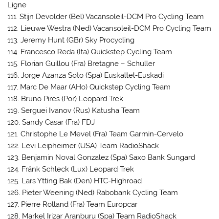
Ligne
111. Stijn Devolder (Bel) Vacansoleil-DCM Pro Cycling Team
112. Lieuwe Westra (Ned) Vacansoleil-DCM Pro Cycling Team
113. Jeremy Hunt (GBr) Sky Procycling
114. Francesco Reda (Ita) Quickstep Cycling Team
115. Florian Guillou (Fra) Bretagne – Schuller
116. Jorge Azanza Soto (Spa) Euskaltel-Euskadi
117. Marc De Maar (AHo) Quickstep Cycling Team
118. Bruno Pires (Por) Leopard Trek
119. Serguei Ivanov (Rus) Katusha Team
120. Sandy Casar (Fra) FDJ
121. Christophe Le Mevel (Fra) Team Garmin-Cervelo
122. Levi Leipheimer (USA) Team RadioShack
123. Benjamin Noval Gonzalez (Spa) Saxo Bank Sungard
124. Fränk Schleck (Lux) Leopard Trek
125. Lars Ytting Bak (Den) HTC-Highroad
126. Pieter Weening (Ned) Rabobank Cycling Team
127. Pierre Rolland (Fra) Team Europcar
128. Markel Irizar Aranburu (Spa) Team RadioShack