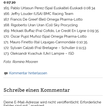
0:07:20
165. Pablo Urtasun Perez (Spa) Euskaltel-Euskadi 0:08:34
166. Jeffry Louder (USA) BMC Racing Team
167. Francis De Greef (Bel) Omega Pharma-Lotto
168. Rigoberto Uran Uran (Col) Sky Procycling
169. Mickaël Buffaz (Fra) Cofidis, Le Credit En Ligne 0:09:35
170. Óscar Pujol Muñoz (Spa) Omega Pharma-Lotto
171. Mauro Finetto (Ita) Liquigas-Cannondale 0:10:35
172. Sylvain Calzati (Fra) Bretagne – Schuller 0:11:53
173. Oleksandr Kvachuk (Ukr) Lampre – ISD
Foto: Romina Mooren
Kommentar hinterlassen
Schreibe einen Kommentar
Deine E-Mail-Adresse wird nicht veröffentlicht.
Erforderliche
Felder sind mit
*
markiert