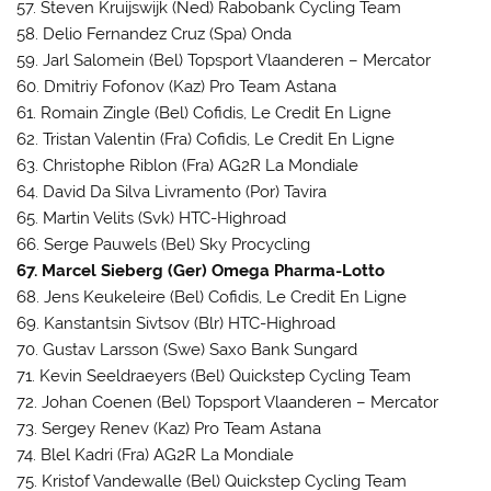
57. Steven Kruijswijk (Ned) Rabobank Cycling Team
58. Delio Fernandez Cruz (Spa) Onda
59. Jarl Salomein (Bel) Topsport Vlaanderen – Mercator
60. Dmitriy Fofonov (Kaz) Pro Team Astana
61. Romain Zingle (Bel) Cofidis, Le Credit En Ligne
62. Tristan Valentin (Fra) Cofidis, Le Credit En Ligne
63. Christophe Riblon (Fra) AG2R La Mondiale
64. David Da Silva Livramento (Por) Tavira
65. Martin Velits (Svk) HTC-Highroad
66. Serge Pauwels (Bel) Sky Procycling
67. Marcel Sieberg (Ger) Omega Pharma-Lotto
68. Jens Keukeleire (Bel) Cofidis, Le Credit En Ligne
69. Kanstantsin Sivtsov (Blr) HTC-Highroad
70. Gustav Larsson (Swe) Saxo Bank Sungard
71. Kevin Seeldraeyers (Bel) Quickstep Cycling Team
72. Johan Coenen (Bel) Topsport Vlaanderen – Mercator
73. Sergey Renev (Kaz) Pro Team Astana
74. Blel Kadri (Fra) AG2R La Mondiale
75. Kristof Vandewalle (Bel) Quickstep Cycling Team