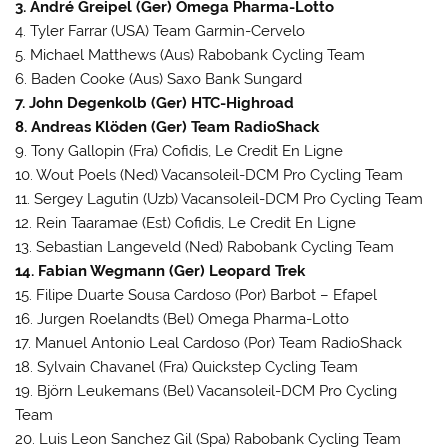
3. André Greipel (Ger) Omega Pharma-Lotto
4. Tyler Farrar (USA) Team Garmin-Cervelo
5. Michael Matthews (Aus) Rabobank Cycling Team
6. Baden Cooke (Aus) Saxo Bank Sungard
7. John Degenkolb (Ger) HTC-Highroad
8. Andreas Klöden (Ger) Team RadioShack
9. Tony Gallopin (Fra) Cofidis, Le Credit En Ligne
10. Wout Poels (Ned) Vacansoleil-DCM Pro Cycling Team
11. Sergey Lagutin (Uzb) Vacansoleil-DCM Pro Cycling Team
12. Rein Taaramae (Est) Cofidis, Le Credit En Ligne
13. Sebastian Langeveld (Ned) Rabobank Cycling Team
14. Fabian Wegmann (Ger) Leopard Trek
15. Filipe Duarte Sousa Cardoso (Por) Barbot – Efapel
16. Jurgen Roelandts (Bel) Omega Pharma-Lotto
17. Manuel Antonio Leal Cardoso (Por) Team RadioShack
18. Sylvain Chavanel (Fra) Quickstep Cycling Team
19. Björn Leukemans (Bel) Vacansoleil-DCM Pro Cycling
Team
20. Luis Leon Sanchez Gil (Spa) Rabobank Cycling Team