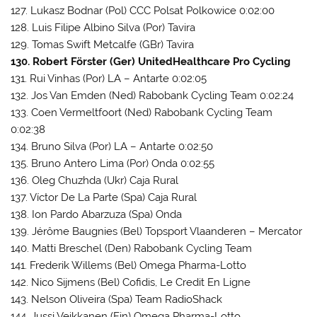
127. Lukasz Bodnar (Pol) CCC Polsat Polkowice 0:02:00
128. Luis Filipe Albino Silva (Por) Tavira
129. Tomas Swift Metcalfe (GBr) Tavira
130. Robert Förster (Ger) UnitedHealthcare Pro Cycling
131. Rui Vinhas (Por) LA – Antarte 0:02:05
132. Jos Van Emden (Ned) Rabobank Cycling Team 0:02:24
133. Coen Vermeltfoort (Ned) Rabobank Cycling Team
0:02:38
134. Bruno Silva (Por) LA – Antarte 0:02:50
135. Bruno Antero Lima (Por) Onda 0:02:55
136. Oleg Chuzhda (Ukr) Caja Rural
137. Víctor De La Parte (Spa) Caja Rural
138. Ion Pardo Abarzuza (Spa) Onda
139. Jérôme Baugnies (Bel) Topsport Vlaanderen – Mercator
140. Matti Breschel (Den) Rabobank Cycling Team
141. Frederik Willems (Bel) Omega Pharma-Lotto
142. Nico Sijmens (Bel) Cofidis, Le Credit En Ligne
143. Nelson Oliveira (Spa) Team RadioShack
144. Jussi Veikkanen (Fin) Omega Pharma-Lotto