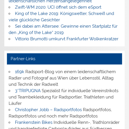
leidenschaftlichen Herzensangelegenheit
Zwift-WM 2020: UCI öffnet sich dem eSport
King of the Lake 2019: Königswetter, Schweiß und
viele glückliche Gesichter
Sei dabei am Attersee: Gewinne einen Startplatz für
den „King of the Lake“ 2019
Vittorio Brumotti umkurvt Frankfurter Wolkenkratzer
Partner-Links
169k
Radsport-Blog von einem leidenschaftlichem
Radler und Fotograf aus Wien über Lebensstil, Alltag
und Technik der Radwelt
3*TRIPUGNA
Spezialist für individuelle Vereinstrikots
und Teambekleidung für Radsportler, Triathleten und
Läufer
Christopher Jobb – Radsportfotos
Radsportfotos,
Radsportfotos und noch mehr Radsportfotos
Frankenstein Bikes
Individuelle Renn-, Triathlonräder
und handgefertigte Carbonlaufräder aus Südhessen