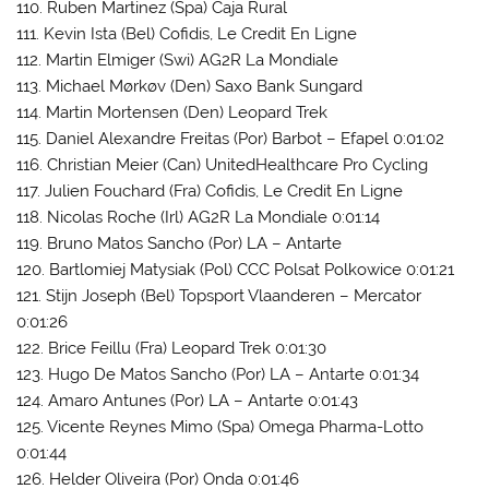
110. Ruben Martinez (Spa) Caja Rural
111. Kevin Ista (Bel) Cofidis, Le Credit En Ligne
112. Martin Elmiger (Swi) AG2R La Mondiale
113. Michael Mørkøv (Den) Saxo Bank Sungard
114. Martin Mortensen (Den) Leopard Trek
115. Daniel Alexandre Freitas (Por) Barbot – Efapel 0:01:02
116. Christian Meier (Can) UnitedHealthcare Pro Cycling
117. Julien Fouchard (Fra) Cofidis, Le Credit En Ligne
118. Nicolas Roche (Irl) AG2R La Mondiale 0:01:14
119. Bruno Matos Sancho (Por) LA – Antarte
120. Bartlomiej Matysiak (Pol) CCC Polsat Polkowice 0:01:21
121. Stijn Joseph (Bel) Topsport Vlaanderen – Mercator
0:01:26
122. Brice Feillu (Fra) Leopard Trek 0:01:30
123. Hugo De Matos Sancho (Por) LA – Antarte 0:01:34
124. Amaro Antunes (Por) LA – Antarte 0:01:43
125. Vicente Reynes Mimo (Spa) Omega Pharma-Lotto
0:01:44
126. Helder Oliveira (Por) Onda 0:01:46