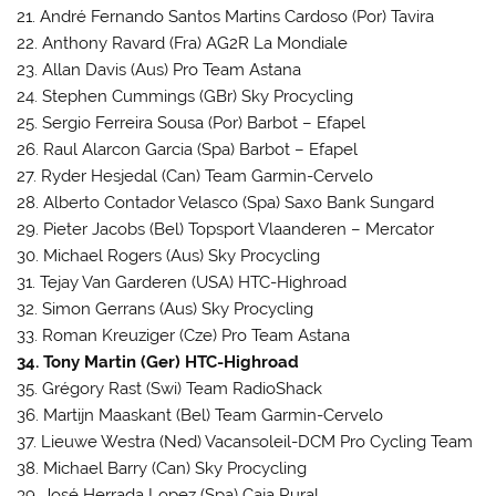
21. André Fernando Santos Martins Cardoso (Por) Tavira
22. Anthony Ravard (Fra) AG2R La Mondiale
23. Allan Davis (Aus) Pro Team Astana
24. Stephen Cummings (GBr) Sky Procycling
25. Sergio Ferreira Sousa (Por) Barbot – Efapel
26. Raul Alarcon Garcia (Spa) Barbot – Efapel
27. Ryder Hesjedal (Can) Team Garmin-Cervelo
28. Alberto Contador Velasco (Spa) Saxo Bank Sungard
29. Pieter Jacobs (Bel) Topsport Vlaanderen – Mercator
30. Michael Rogers (Aus) Sky Procycling
31. Tejay Van Garderen (USA) HTC-Highroad
32. Simon Gerrans (Aus) Sky Procycling
33. Roman Kreuziger (Cze) Pro Team Astana
34. Tony Martin (Ger) HTC-Highroad
35. Grégory Rast (Swi) Team RadioShack
36. Martijn Maaskant (Bel) Team Garmin-Cervelo
37. Lieuwe Westra (Ned) Vacansoleil-DCM Pro Cycling Team
38. Michael Barry (Can) Sky Procycling
39. José Herrada Lopez (Spa) Caja Rural