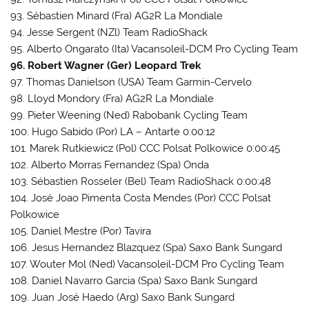
93. Sébastien Minard (Fra) AG2R La Mondiale
94. Jesse Sergent (NZl) Team RadioShack
95. Alberto Ongarato (Ita) Vacansoleil-DCM Pro Cycling Team
96. Robert Wagner (Ger) Leopard Trek
97. Thomas Danielson (USA) Team Garmin-Cervelo
98. Lloyd Mondory (Fra) AG2R La Mondiale
99. Pieter Weening (Ned) Rabobank Cycling Team
100. Hugo Sabido (Por) LA – Antarte 0:00:12
101. Marek Rutkiewicz (Pol) CCC Polsat Polkowice 0:00:45
102. Alberto Morras Fernandez (Spa) Onda
103. Sébastien Rosseler (Bel) Team RadioShack 0:00:48
104. José Joao Pimenta Costa Mendes (Por) CCC Polsat
Polkowice
105. Daniel Mestre (Por) Tavira
106. Jesus Hernandez Blazquez (Spa) Saxo Bank Sungard
107. Wouter Mol (Ned) Vacansoleil-DCM Pro Cycling Team
108. Daniel Navarro Garcia (Spa) Saxo Bank Sungard
109. Juan José Haedo (Arg) Saxo Bank Sungard