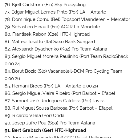
76. Kjell Carlström (Fin) Sky Procycling
77. Edgar Miguel Lemos Pinto (Por) LA – Antarte
78. Dominique Cornu (Bel) Topsport Vlaanderen – Mercator
79. Sébastien Hinault (Fra) AG2R La Mondiale
80. Frantisek Rabon (Cze) HTC-Highroad
81. Matteo Tosatto (Ita) Saxo Bank Sungard
82. Alexsandr Dyachenko (Kaz) Pro Team Astana
83. Sergio Miguel Moreira Paulinho (Por) Team RadioShack
0:00:24
84. Borut Bozic (Slo) Vacansoleil-DCM Pro Cycling Team
0:00:26
85. Hernani Broco (Por) LA – Antarte 0:00:29
86. Sergio Miguel Vieira Ribeiro (Por) Barbot – Efapel
87. Samuel José Rodrigues Caldeira (Por) Tavira
88. Rui Miguel Sousa Barbosa (Por) Barbot – Efapel
89. Ricardo Vilela (Por) Onda
90. Josep Jufre Pou (Spa) Pro Team Astana
91. Bert Grabsch (Ger) HTC-Highroad
92. Tomasz Marczynski (Pol) CCC Polsat Polkowice