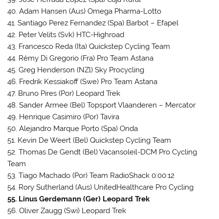
40. Adam Hansen (Aus) Omega Pharma-Lotto
41. Santiago Perez Fernandez (Spa) Barbot – Efapel
42. Peter Velits (Svk) HTC-Highroad
43. Francesco Reda (Ita) Quickstep Cycling Team
44. Rémy Di Gregorio (Fra) Pro Team Astana
45. Greg Henderson (NZl) Sky Procycling
46. Fredrik Kessiakoff (Swe) Pro Team Astana
47. Bruno Pires (Por) Leopard Trek
48. Sander Armee (Bel) Topsport Vlaanderen – Mercator
49. Henrique Casimiro (Por) Tavira
50. Alejandro Marque Porto (Spa) Onda
51. Kevin De Weert (Bel) Quickstep Cycling Team
52. Thomas De Gendt (Bel) Vacansoleil-DCM Pro Cycling
Team
53. Tiago Machado (Por) Team RadioShack 0:00:12
54. Rory Sutherland (Aus) UnitedHealthcare Pro Cycling
55. Linus Gerdemann (Ger) Leopard Trek
56. Oliver Zaugg (Swi) Leopard Trek