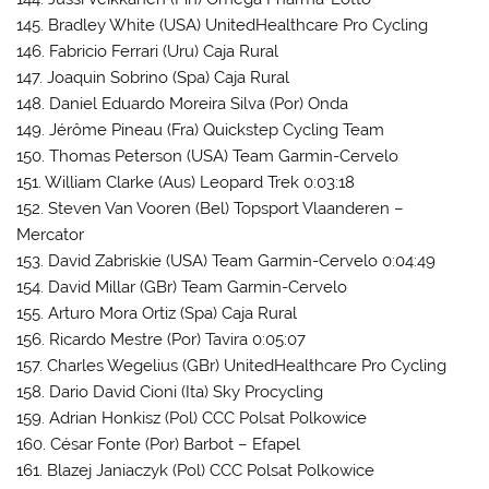
145. Bradley White (USA) UnitedHealthcare Pro Cycling
146. Fabricio Ferrari (Uru) Caja Rural
147. Joaquin Sobrino (Spa) Caja Rural
148. Daniel Eduardo Moreira Silva (Por) Onda
149. Jérôme Pineau (Fra) Quickstep Cycling Team
150. Thomas Peterson (USA) Team Garmin-Cervelo
151. William Clarke (Aus) Leopard Trek 0:03:18
152. Steven Van Vooren (Bel) Topsport Vlaanderen –
Mercator
153. David Zabriskie (USA) Team Garmin-Cervelo 0:04:49
154. David Millar (GBr) Team Garmin-Cervelo
155. Arturo Mora Ortiz (Spa) Caja Rural
156. Ricardo Mestre (Por) Tavira 0:05:07
157. Charles Wegelius (GBr) UnitedHealthcare Pro Cycling
158. Dario David Cioni (Ita) Sky Procycling
159. Adrian Honkisz (Pol) CCC Polsat Polkowice
160. César Fonte (Por) Barbot – Efapel
161. Blazej Janiaczyk (Pol) CCC Polsat Polkowice