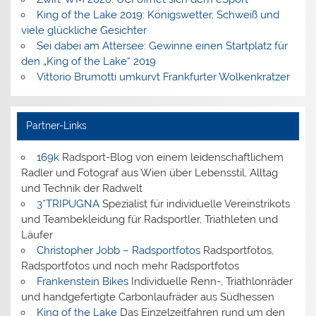
King of the Lake 2019: Königswetter, Schweiß und
viele glückliche Gesichter
Sei dabei am Attersee: Gewinne einen Startplatz für
den „King of the Lake“ 2019
Vittorio Brumotti umkurvt Frankfurter Wolkenkratzer
Partner-Links
169k
Radsport-Blog von einem leidenschaftlichem
Radler und Fotograf aus Wien über Lebensstil, Alltag
und Technik der Radwelt
3*TRIPUGNA
Spezialist für individuelle Vereinstrikots
und Teambekleidung für Radsportler, Triathleten und
Läufer
Christopher Jobb – Radsportfotos
Radsportfotos,
Radsportfotos und noch mehr Radsportfotos
Frankenstein Bikes
Individuelle Renn-, Triathlonräder
und handgefertigte Carbonlaufräder aus Südhessen
King of the Lake
Das Einzelzeitfahren rund um den