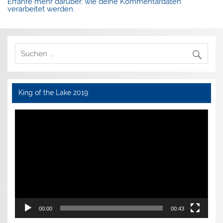
Erfahre mehr darüber, wie deine Kommentardaten
verarbeitet werden
.
King of the Lake 2019
Video-
Player
00:00
00:43