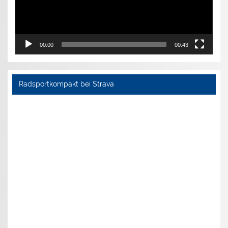
00:00
00:43
Radsportkompakt bei Strava