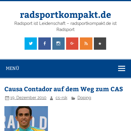
radsportkompakt.de
Radsport ist Leidenschaft – radsportkompakt.de ist
Radsport
MENÜ
Causa Contador auf dem Weg zum CAS
19. Dezember 2010
cs-rsk
Doping