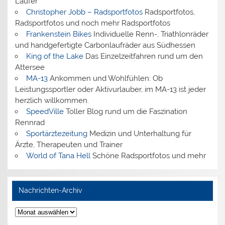
Läufer
Christopher Jobb – Radsportfotos
Radsportfotos,
Radsportfotos und noch mehr Radsportfotos
Frankenstein Bikes
Individuelle Renn-, Triathlonräder
und handgefertigte Carbonlaufräder aus Südhessen
King of the Lake
Das Einzelzeitfahren rund um den
Attersee
MA-13
Ankommen und Wohlfühlen: Ob
Leistungssportler oder Aktivurlauber, im MA-13 ist jeder
herzlich willkommen.
SpeedVille
Toller Blog rund um die Faszination
Rennrad
Sportärztezeitung
Medizin und Unterhaltung für
Ärzte, Therapeuten und Trainer
World of Tana Hell
Schöne Radsportfotos und mehr
Nachrichten-Archiv
Nachrichten-
Archiv