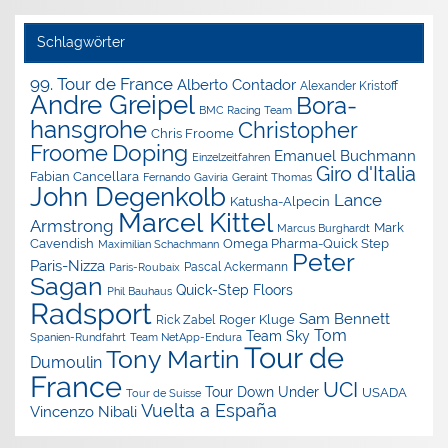
Schlagwörter
99. Tour de France
Alberto Contador
Alexander Kristoff
Andre Greipel
Bora-
BMC Racing Team
hansgrohe
Christopher
Chris Froome
Doping
Froome
Emanuel Buchmann
Einzelzeitfahren
Giro d'Italia
Fabian Cancellara
Geraint Thomas
Fernando Gaviria
John Degenkolb
Lance
Katusha-Alpecin
Marcel Kittel
Armstrong
Mark
Marcus Burghardt
Cavendish
Omega Pharma-Quick Step
Maximilian Schachmann
Peter
Paris-Nizza
Pascal Ackermann
Paris-Roubaix
Sagan
Quick-Step Floors
Phil Bauhaus
Radsport
Sam Bennett
Roger Kluge
Rick Zabel
Tom
Team Sky
Spanien-Rundfahrt
Team NetApp-Endura
Tour de
Tony Martin
Dumoulin
France
UCI
Tour Down Under
USADA
Tour de Suisse
Vuelta a España
Vincenzo Nibali