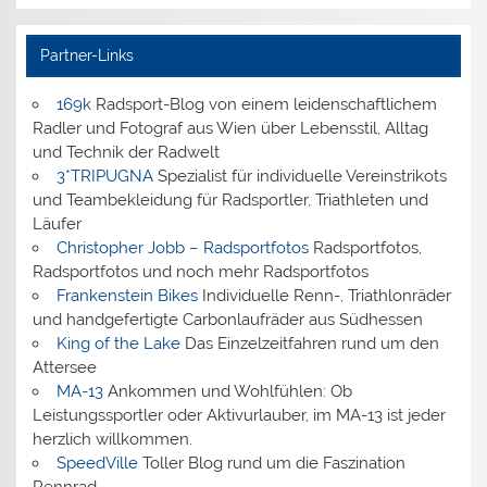
Partner-Links
169k
Radsport-Blog von einem leidenschaftlichem
Radler und Fotograf aus Wien über Lebensstil, Alltag
und Technik der Radwelt
3*TRIPUGNA
Spezialist für individuelle Vereinstrikots
und Teambekleidung für Radsportler, Triathleten und
Läufer
Christopher Jobb – Radsportfotos
Radsportfotos,
Radsportfotos und noch mehr Radsportfotos
Frankenstein Bikes
Individuelle Renn-, Triathlonräder
und handgefertigte Carbonlaufräder aus Südhessen
King of the Lake
Das Einzelzeitfahren rund um den
Attersee
MA-13
Ankommen und Wohlfühlen: Ob
Leistungssportler oder Aktivurlauber, im MA-13 ist jeder
herzlich willkommen.
SpeedVille
Toller Blog rund um die Faszination
Rennrad