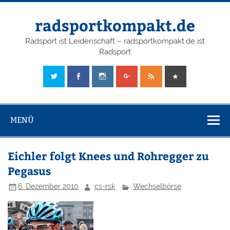
radsportkompakt.de
Radsport ist Leidenschaft – radsportkompakt.de ist
Radsport
MENÜ
Eichler folgt Knees und Rohregger zu
Pegasus
6. Dezember 2010
cs-rsk
Wechselbörse