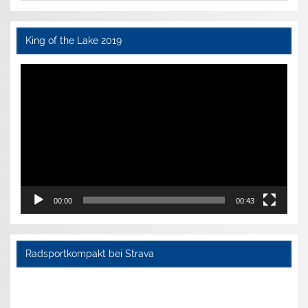
King of the Lake 2019
Video-
Player
00:00
00:43
Radsportkompakt bei Strava