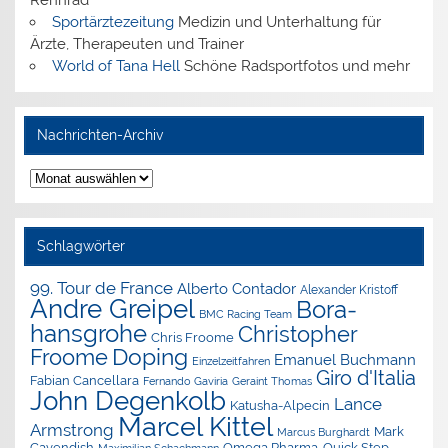
Sportärztezeitung
Medizin und Unterhaltung für
Ärzte, Therapeuten und Trainer
World of Tana Hell
Schöne Radsportfotos und mehr
Nachrichten-Archiv
Nachrichten-
Archiv
Schlagwörter
99. Tour de France
Alberto Contador
Alexander Kristoff
Andre Greipel
Bora-
BMC Racing Team
hansgrohe
Christopher
Chris Froome
Doping
Froome
Emanuel Buchmann
Einzelzeitfahren
Giro d'Italia
Fabian Cancellara
Geraint Thomas
Fernando Gaviria
John Degenkolb
Lance
Katusha-Alpecin
Marcel Kittel
Armstrong
Mark
Marcus Burghardt
Cavendish
Omega Pharma-Quick Step